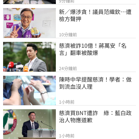
9分鐘前
新／爆涉貪！議員范織欽…遭
檢方聲押
10分鐘前
慈濟被詐10億！蔣萬安「名
言」翻車被酸爆
24分鐘前
陳時中早提醒慈濟！學者：做
到流血沒人理
1小時前
慈濟買BNT遭詐　綠：藍白政
治人物應道歉
1小時前