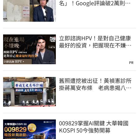
名」！Google評論破2萬則
老饕真實心得曝
立即諮詢HPV！是對自己健康
最好的投資，把握現在不嫌
晚！
PR
舊照遭挖被出征！黃禎憲診所
掛蔣萬安布條 老病患揭八仙
塵爆暖舉聲援
009829掌握AI關鍵 大華韓國
KOSPI 50今強勢開募