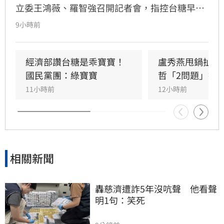
立委王鴻薇、羅智強召開記者會，指控台糖早在
五月即知情卻隱匿不報，並質疑台糖董事會淪為
9小時前
民進黨酬庸工具，點名多位董事背景與綠營關係
密切。對此，高雄市政府發言人符瑋玲嚴正駁
回，強調陳其邁市長未曾推薦台糖人事，呼籲勿
經濟部讚台糖是乖寶寶！
盧秀燕甩鍋扯台
惡意抹黑。同時，高市府反擊指出王鴻薇曾收受
國民黨團：綠寶寶
哲「2問題」打
遭重罰的南僑油脂政治獻金，質疑其發言動機。
11小時前
12小時前
雙方陣營針對台糖人事布局與食安通報責任展開
激烈政治攻防，事件背後的政治角力與食安疑雲
恐將持續擴大，民眾對於食安把關的信任度亦備
受挑戰。
相關新聞
轟慈濟遭詐5年沒吭聲　他看聲
明1句：笑死