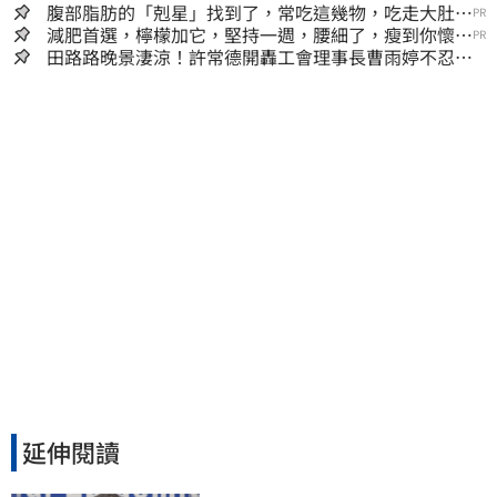
腹部脂肪的「剋星」找到了，常吃這幾物，吃走大肚
PR
囊，瘦出小蠻腰
減肥首選，檸檬加它，堅持一週，腰細了，瘦到你懷疑
PR
人生
田路路晚景淒涼！許常德開轟工會理事長曹雨婷不忍
了：別只包紅包慰問
延伸閱讀