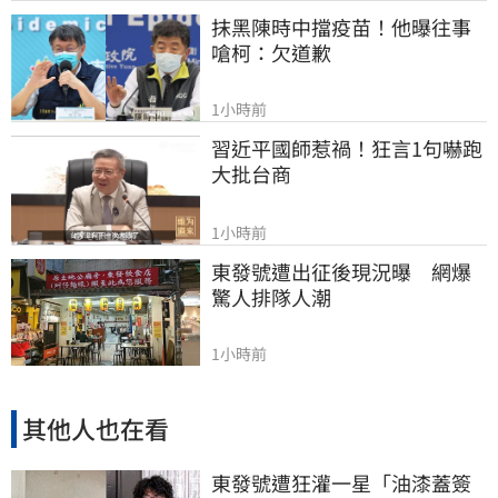
抹黑陳時中擋疫苗！他曝往事
嗆柯：欠道歉
1小時前
習近平國師惹禍！狂言1句嚇跑
大批台商
1小時前
東發號遭出征後現況曝　網爆
驚人排隊人潮
1小時前
其他人也在看
東發號遭狂灌一星「油漆蓋簽