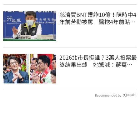
慈濟買BNT遭詐10億！陳時中4
年前苦勸被罵 醫挖4年前貼
文：藍白全翻車
2026北市長挺誰？3萬人投票最
終結果出爐 她驚喊：蔣萬安
真該緊張了
Recommended by