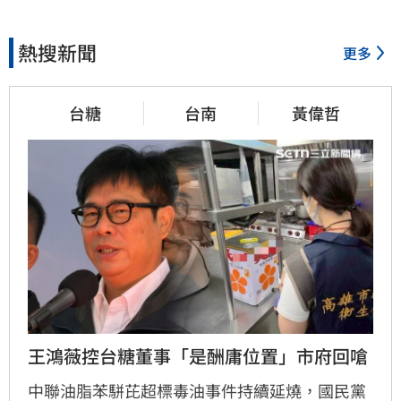
熱搜新聞
更多
台糖
台南
黃偉哲
王鴻薇控台糖董事「是酬庸位置」市府回嗆
中聯油脂苯駢芘超標毒油事件持續延燒，國民黨