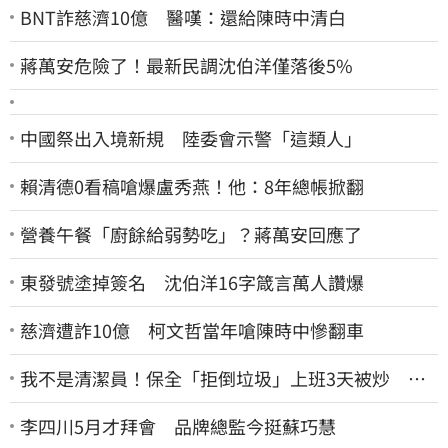
BNT詐慈濟10億 醫嘆：還給陳時中清白
蔣萬安危險了！最新民調沈伯洋僅落後5%
中國祭出入境新規 陸委會示警「這類人」
賴清德0看稿嗆爆盧秀燕！他：8年總帳掀翻
營養午餐「廚餘給弱勢吃」？蔣萬安回應了
東發號塗掉簽名 沈伯洋16字箴言萬人讚爆
慈濟遭詐10億 柯文哲當年嗆陳時中慘翻車
我不是清潔員！保全「拒倒垃圾」上班3天被炒 找
法院討公道結果出爐
李四川5月才拜會 品牌總監今挺蘇巧慧