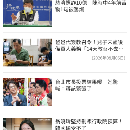
慈濟遭詐10億　陳時中4年前苦
勸1句被罵爆
爸爸代簽教召令！兒子未盡後
備軍人義務「14天教召不去」
換3個月刑期
(2026年08月06日)
台北市長投票結果曝　她驚
喊：蔣該緊張了
翁曉玲堅持刪凍行政院預算！
韓國瑜受不了