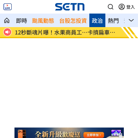
登入
即時
颱風動態
台股怎投資
政治
熱門
影音
女哭
12秒斷魂片曝！水果商員工…卡擠扁車頭
陳妍希
亡