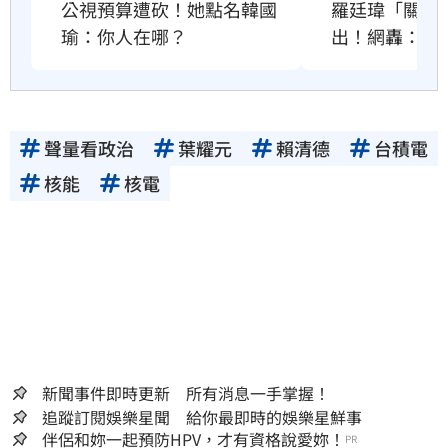
公視預算遭砍！她點名韓國
羅廷瑋「關麥
瑜：你人在哪？
出！網轟：沒
聲量看政治
葉耀元
賴清德
台積電
核能
核電
新聞事件即時更新 所有消息一手掌握！
追蹤訂閱娛樂星聞 給你最即時的娛樂星鮮事
伴侶和妳一起預防HPV，才有資格說愛妳！
PR