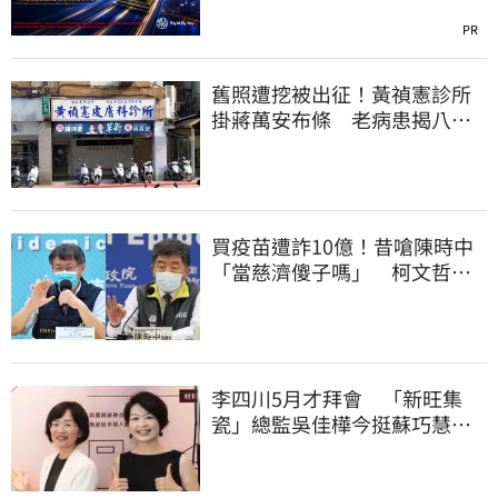
PR
舊照遭挖被出征！黃禎憲診所
掛蔣萬安布條 老病患揭八仙
塵爆暖舉聲援
買疫苗遭詐10億！昔嗆陳時中
「當慈濟傻子嗎」 柯文哲遭
網洗版酸爆
李四川5月才拜會 「新旺集
瓷」總監吳佳樺今挺蘇巧慧：
人生中的超人