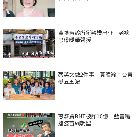
黃禎憲診所挺蔣遭出征　老病
患曝暖舉聲援
蔡英文做2件事　黃暐瀚：台東
變五五波
慈濟買BNT被詐10億！藍昔嗆
擋疫苗網朝聖