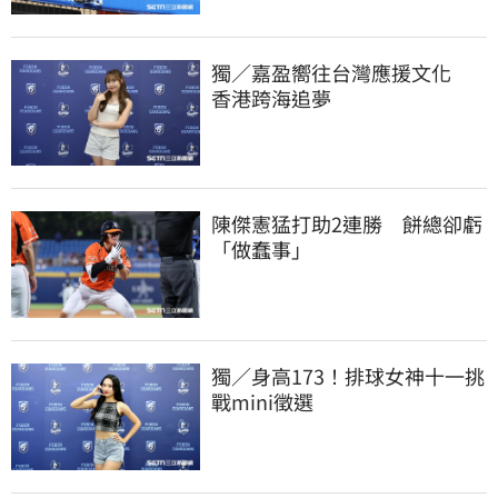
獨／嘉盈嚮往台灣應援文化　
香港跨海追夢
陳傑憲猛打助2連勝　餅總卻虧
「做蠢事」
獨／身高173！排球女神十一挑
戰mini徵選