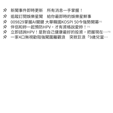
新聞事件即時更新 所有消息一手掌握！
追蹤訂閱娛樂星聞 給你最即時的娛樂星鮮事
009829掌握AI關鍵 大華韓國KOSPI 50今強勢開募
PR
伴侶和妳一起預防HPV，才有資格說愛妳！
PR
立即諮詢HPV！是對自己健康最好的投資，把握現在不
PR
嫌晚！
一家4口無視勸阻強闖圍籬觀浪 突掀巨浪「9歲兒當場
遭捲入海」