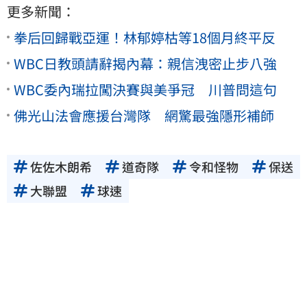
更多新聞：
拳后回歸戰亞運！林郁婷枯等18個月終平反
WBC日教頭請辭揭內幕：親信洩密止步八強
WBC委內瑞拉闖決賽與美爭冠 川普問這句
佛光山法會應援台灣隊 網驚最強隱形補師
佐佐木朗希
道奇隊
令和怪物
保送
大聯盟
球速