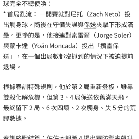
球完全不聽使喚：
* 首局亂流： 一開賽就對尼托（Zach Neto）投
出觸身球，隨後在守備失誤與
保送
夾擊下形成滿
壘。更慘的是，他接連對索雷爾（Jorge Soler）
與蒙卡達（Yoán Moncada）投出「擠壘保
送」，在一個出局數都沒抓到的情況下被迫提前
退場。
根據春訓特殊規則，他於第 2 局重新登板，雖靠
雙殺化解危機，但第 3、4 局保送依舊滿天飛。
最終留下 2 局、6 次四壞、2 次觸身、失 5 分的荒
謬數據。
春訓終戰結算：佐佐木朗希 4 場出賽防禦率飆升