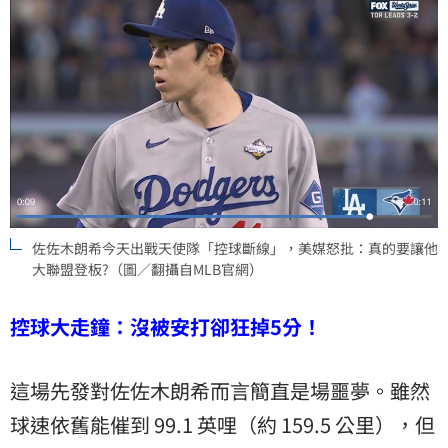
佐佐木朗希今天出戰天使隊「控球斷線」，美媒怒批：真的要讓他
大聯盟登板?（圖／翻攝自MLB官網）
控球大走鐘：沒被安打卻狂掉5分！
這場先發對佐佐木朗希而言簡直是場噩夢。雖然
球速
依舊能催到 99.1 英哩（約 159.5 公里），但