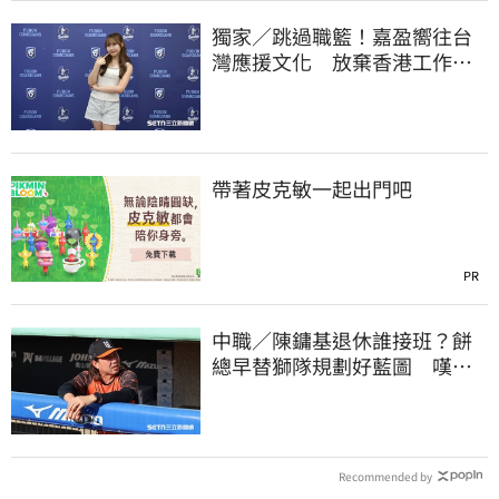
獨家／跳過職籃！嘉盈嚮往台
灣應援文化 放棄香港工作跨
海徵選mini追夢
帶著皮克敏一起出門吧
PR
中職／陳鏞基退休誰接班？餅
總早替獅隊規劃好藍圖 嘆新
生代安定感不足
Recommended by