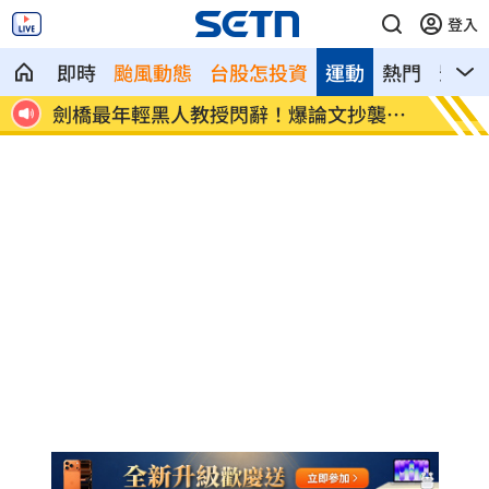
登入
即時
颱風動態
台股怎投資
運動
熱門
影音
襲造
遊日瘋買恢復衣「穿」越疲勞 2因素助旺
煮菜遭
傭