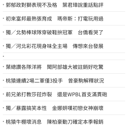
郭郁政對獅表現不及格 葉君璋說重話點評
初來富邦最熟張育成 瑪帝斯：打電玩用過
獨／北勢棒球隊穿破鞋拚冠軍 台僑看哭了
獨／河北彩花現身味全主場 傳想來台發展
葉總讚各隊洋將 聞阿部雄大被註銷好吃驚
桃猿連續2場二軍僅3投手 曾豪駒解釋狀況
前兄弟打教莎菈炸裂 還是WPBL首支滿貫砲
獨／暴露搞笑本性 金娜妍嘆初戀女神崩壞
桃猿牛棚壞消息 陳柏豪動刀確定本季報銷