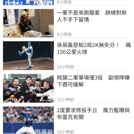
9小時前
一軍不是來跑龍套　餅總對新
人不手下留情
9小時前
孫易磊登板2局2K無失分！　飆
156公里火球
10小時前
桃猿二軍單場僅3投　副領隊曝
下週可緩解
10小時前
2度要求修投手丘　魔力藍曝與
布雷克有關
10小時前