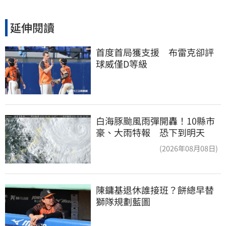
延伸閱讀
首度首局獲支援　布雷克卻評
球威僅D等級
白海豚颱風雨彈開轟！10縣市
豪、大雨特報 恐下到明天
(2026年08月08日)
陳鏞基退休誰接班？餅總早替
獅隊規劃藍圖