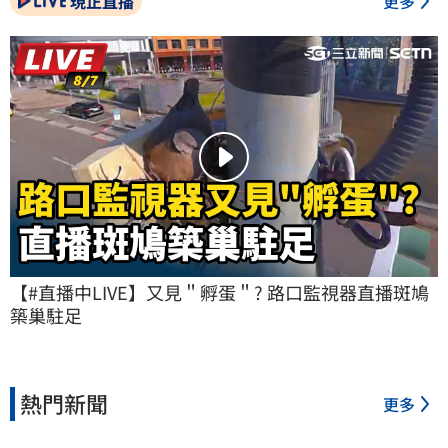
現正直播
更多
【#直播中LIVE】又見＂孵蛋＂? 路口監視器直播斑鳩
築巢駐足
熱門新聞
更多