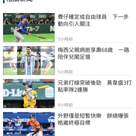
費仔確定成自由球員　下一步
動向引人關注
5小時前
梅西父親病逝享壽68歲　一路
陪伴兒闖足壇
5小時前
兄弟打線突破後勁　黃韋盛3打
點率隊2連勝
9小時前
外野僅是短暫快樂　餅總曝張
皓崴終極目標