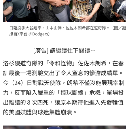
日籍投手大谷翔平、山本由伸、佐佐木朗希都在道奇隊。（圖／翻
攝自X平台 @Dodgers）
[廣告] 請繼續往下閱讀…
洛杉磯
道奇隊
的「
令和怪物
」
佐佐木朗希
，在春
訓最後一場測驗交出了令人窒息的慘澹成績單。
今（24）日對戰天使隊，朗希不僅沒能展現宰制
力，反而陷入嚴重的「控球斷線」危機，單場投
出離譜的 8 次四死，讓原本期待他進入先發輪值
的美國媒體與球迷集體崩潰。