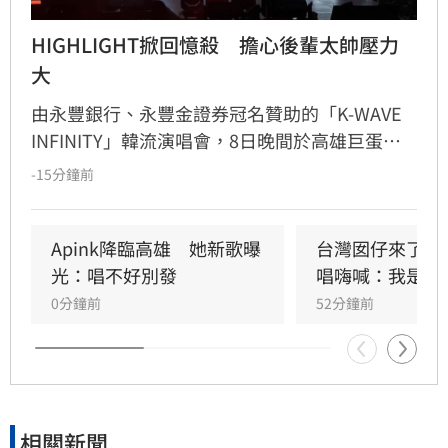
HIGHLIGHT掀回憶殺　擔心後輩太帥壓力
大
由永豐銀行、永豐金證券冠名贊助的「K-WAVE 
INFINITY」韓流演唱會，8日晚間於高雄巨蛋熱
力開唱，集結NEWBEAT、FLARE U、CRAVITY、
-15分鐘前
Apink及HIGHLIGHT五組人氣韓星，從新生代團
體到韓流經典代表接力登台，滿場粉絲高舉手燈
熱情應援，尖叫與歡呼聲一路未停，最後由
Apink降臨高雄　她新歌曝
台灣囡仔來了　
HIGHLIGHT壓軸接管舞台，將現場氣氛推向最高
光：唱不好別發
唱嗨喊：我是誰
潮。
0分鐘前
52分鐘前
相關新聞