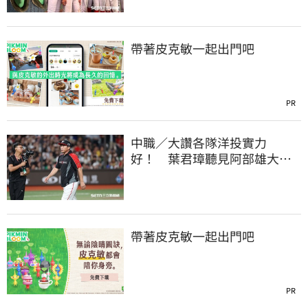
帶著皮克敏一起出門吧
PR
中職／大讚各隊洋投實力
好！ 葉君璋聽見阿部雄大被
註銷好吃驚
帶著皮克敏一起出門吧
PR