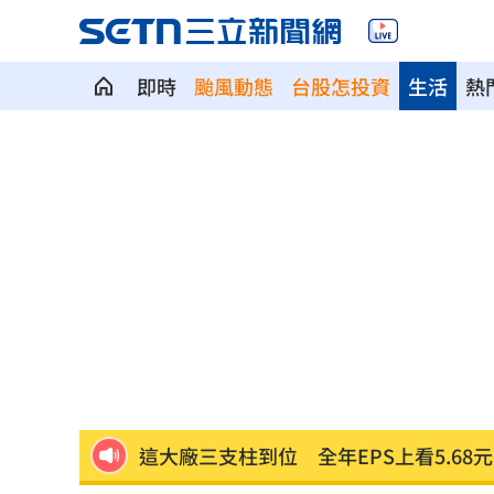
即時
颱風動態
台股怎投資
生活
熱
7年前遭譏傻逼！他逆襲超車中國前首富
女兒一句話 兩老退休生活全變調
03:05
記憶體產能全被大廠包下 驚人漲價潮
北美訂單補爆 聯發科小金雞EPS至27.1
AI和你讀的不同！實測《時代》驚揭1真
這大廠三支柱到位 全年EPS上看5.68元