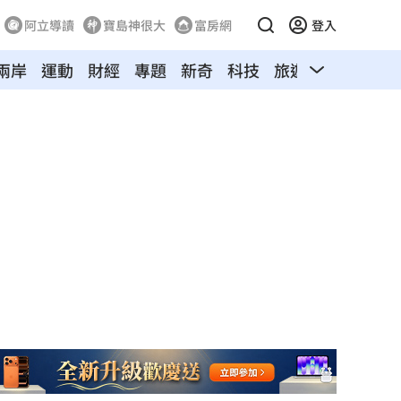
阿立導讀
寶島神很大
富房網
登入
兩岸
運動
財經
專題
新奇
科技
旅遊
汽車
寵物