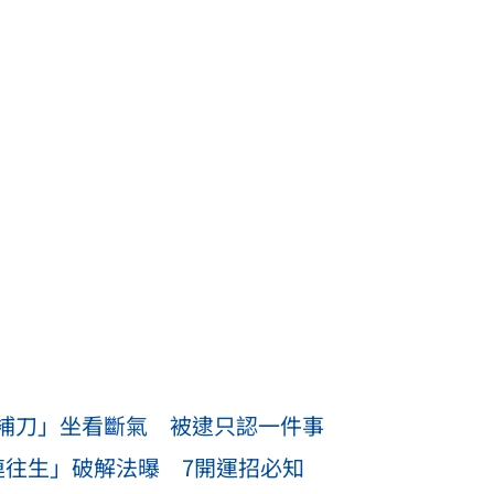
補刀」坐看斷氣 被逮只認一件事
連往生」破解法曝 7開運招必知