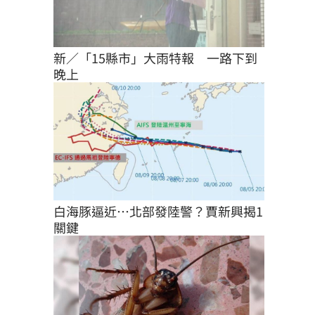
新／「15縣市」大雨特報　一路下到
晚上
白海豚逼近…北部發陸警？賈新興揭1
關鍵