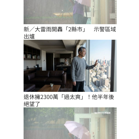
新／大雷雨開轟「2縣市」　示警區域
出爐
退休擁2300萬「過太爽」！他半年後
絕望了