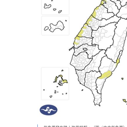
埃及知名女星涉毒被判死 引發社會震
桃園聯隊奪世界青棒亞軍 張善政接機
男駕車至議員服務處嗆開槍 台中警抓
新／Sandisk挫5%！台指期翻紅站回440
台灣彩券開獎直播中
20:31
LIVE三立+24小時直播
15:27
三立iNEWS新聞台線上直播
18:00
理想混蛋號召粉絲跨海追星吃美食！
18: