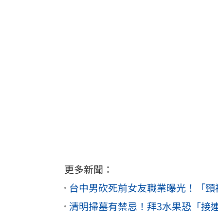
更多新聞：
台中男砍死前女友職業曝光！「頸
清明掃墓有禁忌！拜3水果恐「接