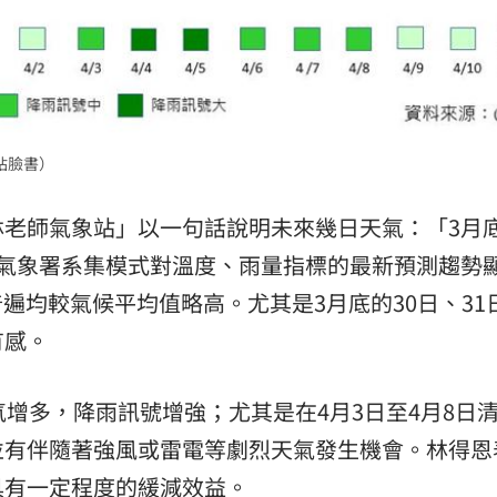
站臉書）
林老師氣象站」以一句話說明未來幾日天氣：「3月
央氣象署系集模式對溫度、雨量指標的最新預測趨勢
度普遍均較氣候平均值略高。尤其是3月底的30日、31
有感。
氣增多，降雨訊號增強；尤其是在4月3日至4月8日
並有伴隨著強風或雷電等劇烈天氣發生機會。林得恩
具有一定程度的緩減效益。