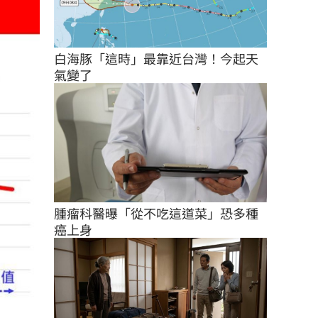
白海豚「這時」最靠近台灣！今起天
氣變了
腫瘤科醫曝「從不吃這道菜」恐多種
癌上身