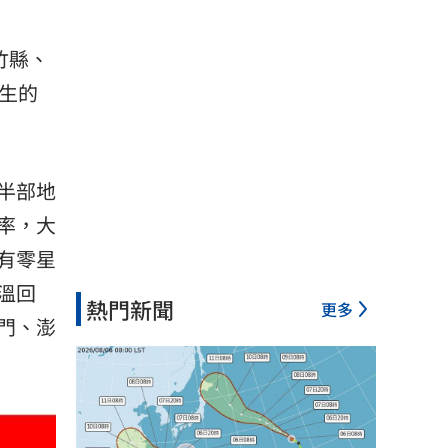
竹縣、
生的
半部地
率，大
有零星
溫回
熱門新聞
更多
門、澎