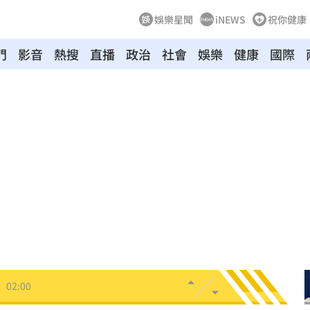
娛樂星聞
iNEWS
祝你健康
門
影音
熱搜
直播
政治
社會
娛樂
健康
國際
03:10
來襲
03:04
2元
02:30
相
02:10
02:00