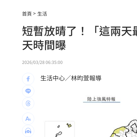
慈濟買BNT被詐10億！藍昔嗆擋疫苗網
首頁
生活
它躋身美禁令受惠者 上半年EPS衝2.5
短暫放晴了！「這兩天
高溫重創雞蛋產量 最快要等到9月才回
天時間曝
7月營收寫同期次高 聯寶訂單看到2027
台股收復44000點大關 2關鍵看AI產業
2026/03/28 06:35:00
他見搶案挺身相救遭圍毆亡！嫌犯最小1
生活中心／林昀萱報導
扣款人數狂增4成 國泰小龍基金布局曝
車是我的、油也是我的 睡車竟被收住
24歲存款破百萬！她公開致富關鍵：超
這大廠產能利用率衝90% 目標價上看2