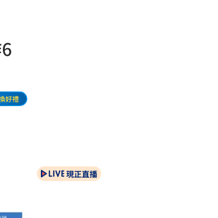
6
換好禮
現正直播