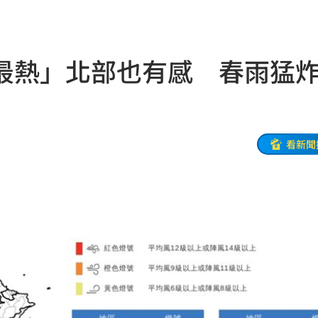
朝聖
01:35
8元
01:30
最熱」北部也有感 春雨猛炸
穩
01:26
年
01:20
發展
01:13
看新聞
2歲
01:10
光
01:05
宿費
01:04
孝順
01:02
20元
01:00