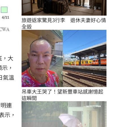
旅遊返家驚見3行李　退休夫妻好心情
全毀
底，大
顯示，
日氣溫
吊車大王哭了！望新豐車站感謝憶起
這瞬間
清明連
表示，