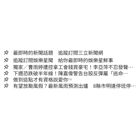
最即時的新聞話題 追蹤訂閱三立新聞網
追蹤訂閱娛樂星聞 給你最即時的娛樂星鮮事
獨家／曹雨婷遭控拿工會錢買豪宅！李亞萍不忍發聲：
余天管工會都貼錢
下週恐跌破半年線！陳嘉偉警告台股反彈屬「逃命
波」：空頭大屠殺剛開始
做到這點才有資格說愛你
PR
有望放颱風假？最新風雨預測出爐 8縣市明達停班停課
標準