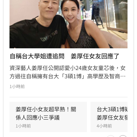
自稱台大學姐遭追問　姜厚任女友回應了
資深藝人姜厚任公開認愛小24歲女友童芯後，女
方過往自稱擁有台大「3碩1博」高學歷及智商
146等背景引發外界高度質疑。童芯日前於社群
1小時前
發布千字長文，以「台大學姐」自居暢談邏輯與
真相，試圖回應爭議，卻未提供具體學歷證明文
件，導致話題持續發酵，網友針對其學歷真實性
姜厚任小女友超早熟！關
台大3碩1博疑
仍存有諸多疑問。面對女友身陷輿論風波，姜厚
係人回應小三爭議
姜厚任女友發聲
任展現力挺態度，笑稱兩人的戀情已像偵探片，
1小時前
4小時前
強調對女友背景知情且不擔憂。林宜君