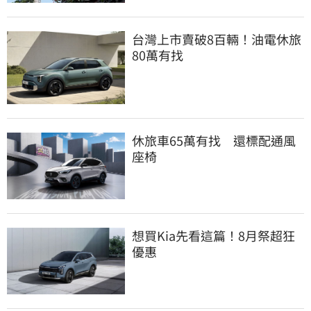
台灣上市賣破8百輛！油電休旅
80萬有找
休旅車65萬有找　還標配通風
座椅
想買Kia先看這篇！8月祭超狂
優惠