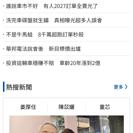
誰說車市不好 有人2027訂單全賣光了
洗完車碟盤就生鏽 真相曝光超多人誤會
不是牛馬蛙 8千萬超跑訂單秒殺
華邦電法說會後 新目標價出爐
投資這輛車穩賺不賠 車齡20年漲到2億
熱搜新聞
更多
姜厚任
陳苡孋
童芯