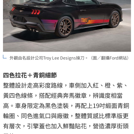
外觀由名設計公司Troy Lee Designs操刀。（圖／翻攝Ford網站）
四色拉花＋青銅細節
整體設計走高彩度路線，車側加入紅、橙、紫、
黃四色線條，搭配經典奔馬徽章，辨識度相當
高。車身限定為黑色塗裝，再配上19吋緞面青銅
輪圈、同色進氣口與廠徽，整體質感比標準版更
有層次，引擎蓋也加入鮮豔貼花，營造濃厚街頭