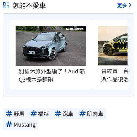
怎能不愛車
更多
曾經賣一台賠一
別被休旅外型騙了！Audi新
敗作品復活
Q3根本是鋼砲
野馬
福特
跑車
肌肉車
Mustang