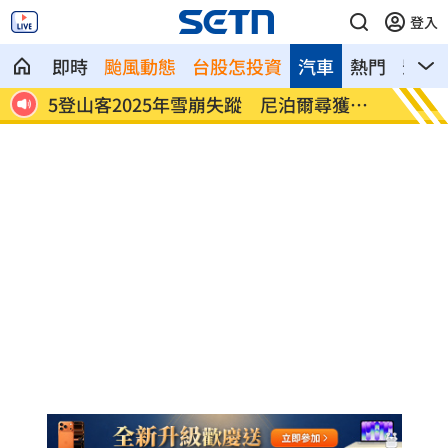
登入
即時
颱風動態
台股怎投資
汽車
熱門
影音
闖足
5登山客2025年雪崩失蹤 尼泊爾尋獲遺
喝錯傷
體