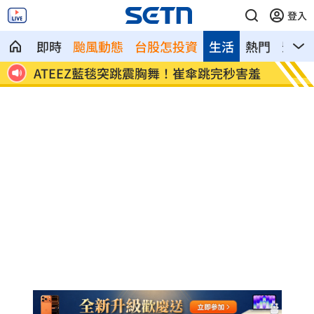
登入
即時
颱風動態
台股怎投資
生活
熱門
影音
爆原因
ATEEZ藍毯突跳震胸舞！崔傘跳完秒害羞
蔡壁如
易