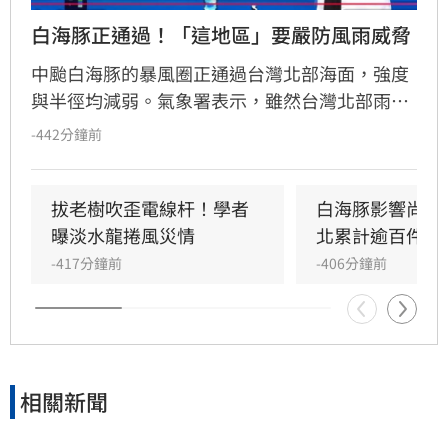
白海豚正通過！「這地區」要嚴防風雨威脅
中颱白海豚的暴風圈正通過台灣北部海面，強度
與半徑均減弱。氣象署表示，雖然台灣北部雨勢
將逐漸趨緩，但馬祖地區傍晚至晚間仍面臨劇烈
-442分鐘前
風雨威脅，務必嚴加戒備。此外，受外圍環流與
西南風影響，今晚起南部降雨轉趨明顯，明
（10）日中南部地區仍有斷斷續續陣雨，南部山
拔老樹吹歪電線杆！學者
白海豚影響尚未
區與大台北地區須提防局部大雨。
曝淡水龍捲風災情
北累計逾百件災
-417分鐘前
-406分鐘前
相關新聞