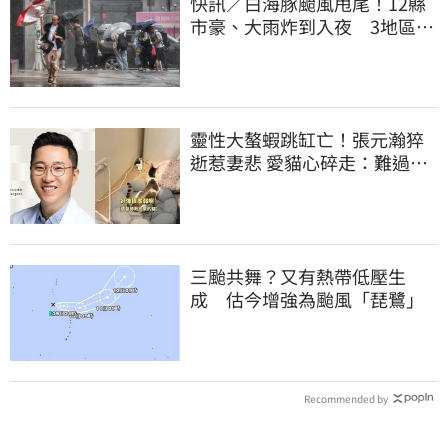
快訊／白海豚颱風甩尾！12縣
市豪、大雨炸到入夜 3地區有
大豪雨
靈性大螯蝦跳缸亡！張元瀚猝
逝惹妻悲 愛貓心碎走：難過不
比我們少
三颱共舞？又有熱帶低壓生
成 估今增強為颱風「琵鷺」
Recommended by