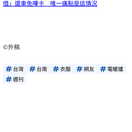
借」還車免嗶卡 唯一痛點是這情況
©外稿
台灣
台南
衣服
網友
電暖爐
週刊