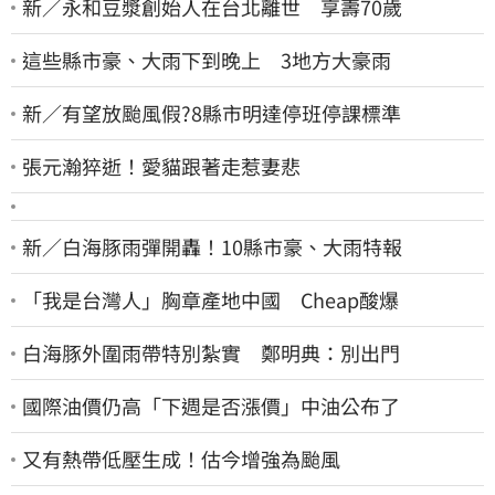
新／永和豆漿創始人在台北離世 享壽70歲
這些縣市豪、大雨下到晚上 3地方大豪雨
新／有望放颱風假?8縣市明達停班停課標準
張元瀚猝逝！愛貓跟著走惹妻悲
新／白海豚雨彈開轟！10縣市豪、大雨特報
「我是台灣人」胸章產地中國 Cheap酸爆
白海豚外圍雨帶特別紮實 鄭明典：別出門
國際油價仍高「下週是否漲價」中油公布了
又有熱帶低壓生成！估今增強為颱風