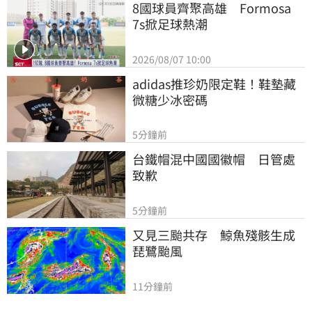
8國球員齊聚高雄　Formosa 
7s掀足球熱潮
2026/08/07 10:00
adidas推珍奶限定鞋！鞋墊藏
微糖少冰密碼
5分鐘前
台鐵帽混中國國徽帽　日管處
致歉
5分鐘前
又見三颱共存　鯨魚殘骸生成
琵鷺颱風
11分鐘前