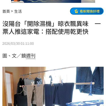
首頁
生活
看新聞換好禮
沒陽台「開除濕機」晾衣飄異味 一
票人推這家電：搭配使用乾更快
2026/03/30 01:11:00
圖、文／鏡
週刊