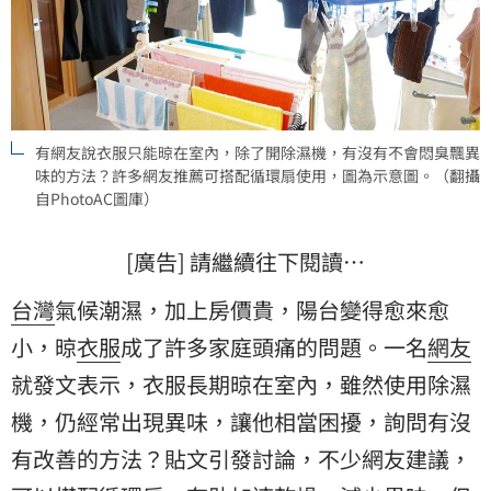
有網友說衣服只能晾在室內，除了開除濕機，有沒有不會悶臭飄異
味的方法？許多網友推薦可搭配循環扇使用，圖為示意圖。（翻攝
自PhotoAC圖庫）
[廣告] 請繼續往下閱讀…
台灣
氣候潮濕，加上房價貴，陽台變得愈來愈
小，晾
衣服
成了許多家庭頭痛的問題。一名
網友
就發文表示，衣服長期晾在室內，雖然使用除濕
機，仍經常出現異味，讓他相當困擾，詢問有沒
有改善的方法？貼文引發討論，不少網友建議，