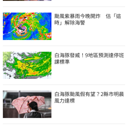
颱風紫暴雨今晚開炸　估「這
時」解除海警
白海豚發威！9地區預測達停班
課標準
白海豚颱風假有望？2縣市明晨
風力達標