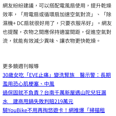
網友紛紛建議，可以搭配電風扇使用，提升乾燥
效率，「用電扇或循環扇加速空氣對流」、「除
濕機+ DC扇就很好用了，只要衣服吊好」。網友
也提醒，衣物之間應保持適當間距，促進空氣對
流，就能有效減少異味、讓衣物更快乾燥。
更多鏡週刊報導
30歲女吃「EVE止痛」變洗腎族 醫示警：長期
濫用恐心肌梗塞、中風
過保固就不負責？台南千萬新屋遇山陀兒狂漏
水 建商甩鍋失敗判賠219萬元
騎YouBike不用再掏悠遊卡！網推爆「掃描租