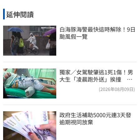
延伸閱讀
白海豚海警最快這時解除！9日
颱風假一覽
獨家／女駕駛肇逃1死1傷！男
大生「凌晨跑外送」挨撞 媽
淚：家快瓦解
(2026年08月09日)
政府生活補助5000元連3天發 
逾期視同放棄