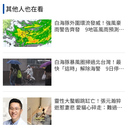
其他人也在看
白海豚外圍環流發威！強風豪
雨警告齊發 9地區風雨預測達
停班課標準
白海豚暴風圈掃過北台灣！最
快「這時」解除海警 9日停班
停課一覽
靈性大螯蝦跳缸亡！張元瀚猝
逝惹妻悲 愛貓心碎走：難過不
比我們少