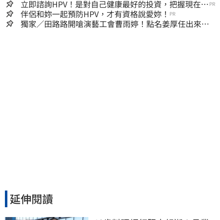
立即諮詢HPV！是對自己健康最好的投資，把握現在不
PR
嫌晚！
伴侶和妳一起預防HPV，才有資格說愛妳！
PR
獨家／田路路開嗆演藝工會曹雨婷！點名姜厚任出來
他16字回應了
延伸閱讀