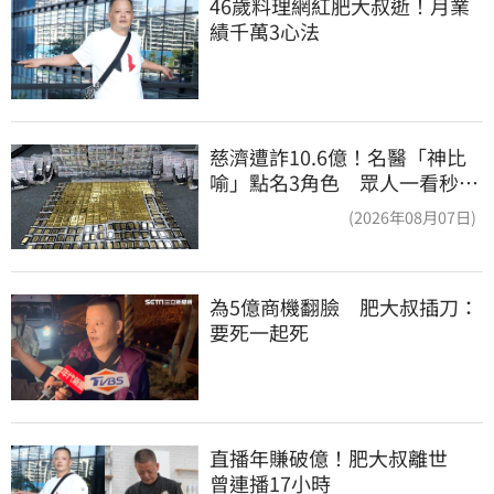
46歲料理網紅肥大叔逝！月業
績千萬3心法
慈濟遭詐10.6億！名醫「神比
喻」點名3角色 眾人一看秒懂
讚：好傳神
(2026年08月07日)
為5億商機翻臉　肥大叔插刀：
要死一起死
直播年賺破億！肥大叔離世　
曾連播17小時