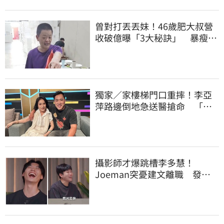
曾對打丟丟妹！46歲肥大叔營
收破億曝「3大秘訣」 暴瘦猝
逝震撼全網
獨家／家樓梯門口重摔！李亞
萍路邊倒地急送醫搶命 「最
新傷況」曝
攝影師才爆跳槽李多慧！
Joeman突憂建文離職 發聲
「其實我很清楚」