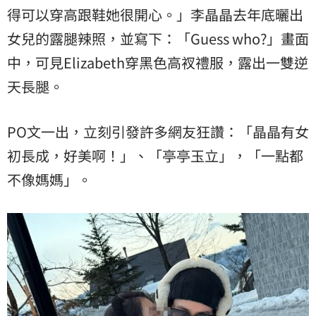
得可以穿高跟鞋她很開心。」李晶晶去年底曬出
女兒的露腿辣照，並寫下：「Guess who?」畫面
中，可見Elizabeth穿黑色高衩禮服，露出一雙逆
天長腿。
PO文一出，立刻引發許多網友狂讚：「晶晶有女
初長成，好美啊！」、「亭亭玉立」，「一點都
不像媽媽」。