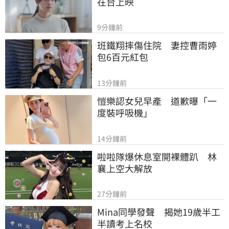
在台上映
9分鐘前
班鐵翔摔傷住院　妻控曹雨婷
包6百元紅包
13分鐘前
愷樂認女兒早產　道歉曝「一
度裝呼吸機」
14分鐘前
啦啦隊爆休息室開裸體趴　林
襄上空大解放
27分鐘前
Mina同學發聲　揭她19歲半工
半讀考上名校