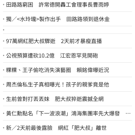
田路路窮困 許常德開轟工會理事長曹雨婷
獨／<水玲瓏>製作出手 田路路領到退休金
97萬網紅肥大叔驟逝 2天前才暴瘦直播
公視預算遭砍10.2億 江宏恩罕見開砲
粿粿、王子偷吃消失演藝圈 賴銘偉曝近況
周杰倫私生子真相曝光！孩子的親爹竟是他
生前曾對打丟丟妹 肥大叔猝逝震撼全網
黃仁勳點名「下一波浪潮」鴻海集團率先大爆發 台
股這族群全面噴出
新／2天前最後露臉 網紅「肥大叔」離世