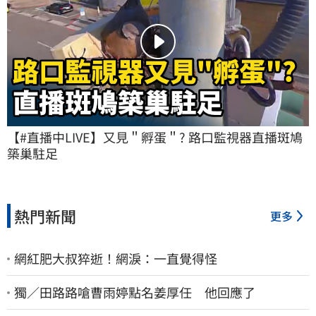
【#直播中LIVE】又見＂孵蛋＂? 路口監視器直播斑鳩
築巢駐足
熱門新聞
更多
網紅肥大叔猝逝！網淚：一直覺得怪
獨／田路路嗆曹雨婷點名姜厚任 他回應了