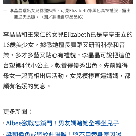
李晶晶曬出女兒露腿辣照，可見Elizabeth穿黑色高衩禮服，露出
一雙逆天長腿。（圖／翻攝自李晶晶IG）
李晶晶和王泉仁的女兒Elizabeth已是亭亭玉立的
16歲美少女，據悉她擅長舞蹈又研習科學和音
樂，多才多藝又貼心有禮貌，李晶晶可說把這位
台塑
第4代小公主，教養得優秀出色。先前難得
母女一起亮相出席活動，女兒模樣直逼媽媽，都
頗有名媛的氣息。
更多新聞：
Albee激戰忘鎖門！男友媽睹她全裸坐兒子
梁朝偉色戒迴紋針湯唯！堅不用替身原因曝