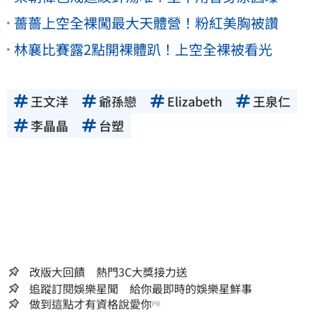
薔薔上空全裸闖最大天體營！粉紅美胸被讚
林襄比賽露2點開裸體趴！上空全裸被看光
王文洋
爺孫戀
Elizabeth
王泉仁
李晶晶
台塑
改版大回饋 熱門3C大獎接力送
追蹤訂閱娛樂星聞 給你最即時的娛樂星鮮事
做到這點才有資格說愛你
PR