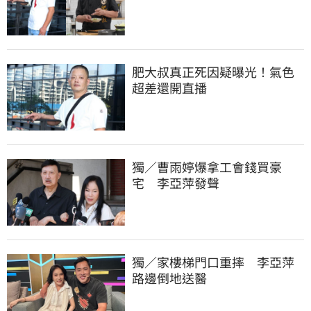
肥大叔真正死因疑曝光！氣色
超差還開直播
獨／曹雨婷爆拿工會錢買豪
宅　李亞萍發聲
獨／家樓梯門口重摔　李亞萍
路邊倒地送醫