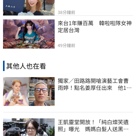
38分鐘前
來台1年賺百萬　韓啦啦隊女神
定居台灣
49分鐘前
其他人也在看
獨家／田路路開嗆演藝工會曹
雨婷！點名姜厚任出來 他16
字回應了
王凱靈堂開放！「純白燦笑遺
照」曝光 媽媽白髮人送黑髮
人缺席惹鼻酸