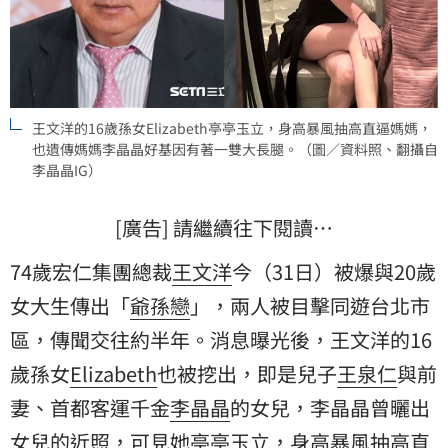
王文洋的16歲孫女Elizabeth亭亭玉立，身高暴風抽高直逼媽媽，
也遺傳媽媽李晶晶好基因有著一雙大長腿。（圖／資料照、翻攝自
李晶晶IG）
[廣告] 請繼續往下閱讀…
74歲宏仁集團總裁
王文洋
今（31日）被爆與20歲
女大生傳出「
爺孫戀
」，兩人被目擊同遊台北市
區，傳聞交往約半年。消息曝光後，王文洋的16
歲孫女
Elizabeth
也被挖出，即是兒子
王泉仁
與前
妻、首都客運千金
李晶晶
的女兒，李晶晶曾曬出
女兒的近照，可見她亭亭玉立，身高暴風抽高直