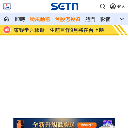
登入
即時
颱風動態
台股怎投資
熱門
影音
熱搜
在台上映
台韓出口首超日本 「 這需求」成關鍵
滴
死