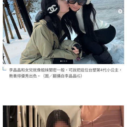
李晶晶和女兒就像姐妹閨密一般，可說把這位台塑第4代小公主，
教養得優秀出色。（圖／翻攝自李晶晶IG）