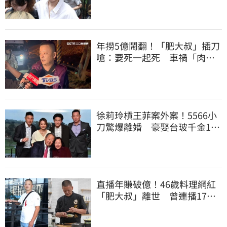
年撈5億鬧翻！「肥大叔」插刀
嗆：要死一起死 車禍「肉眼
酒測」惹怒網
徐莉玲槓王菲案外案！5566小
刀驚爆離婚 豪娶台玻千金14
年婚變
直播年賺破億！46歲料理網紅
「肥大叔」離世 曾連播17小
時辛酸面曝