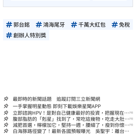
郭台銘
鴻海尾牙
千萬大紅包
免稅
創辦人特別獎
最即時的新聞話題 追蹤訂閱三立新聞網
一手掌握明星動態 即刻下載娛樂星聞APP
立即諮詢HPV！是對自己健康最好的投資，把握現在不
PR
嫌晚！
腹部脂肪的「剋星」找到了，常吃這幾物，吃走大肚
PR
囊，瘦出小蠻腰
減肥首選，檸檬加它，堅持一週，腰細了，瘦到你懷疑
PR
人生
白海豚路徑變了！最新各國預報曝光 吳聖宇：離台灣