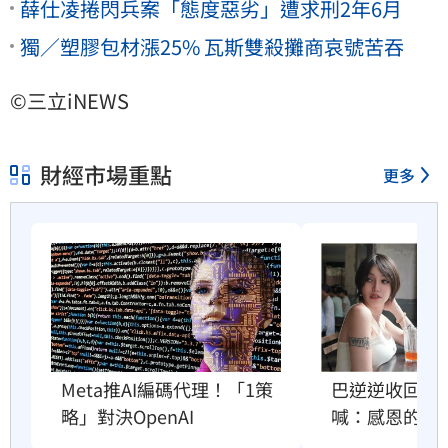
薛仕凌捲閃兵案「態度惡劣」遭求刑2年6月
獨／塑膠包材漲25% 瓦斯雙殺攤商哀號苦吞
©三立iNEWS
財經市場重點
更多
巴逆逆收回南
Meta推AI編碼代理！「1策
喊：感恩的心
略」對決OpenAI