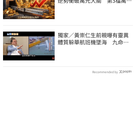
逆勢衝破萬元大關 第3檔萬金
股霸氣誕生
獨家／黃崇仁生前親曝有靈異
體質躲華航班機墜海 九命怪
貓傳奇曝光
Recommended by