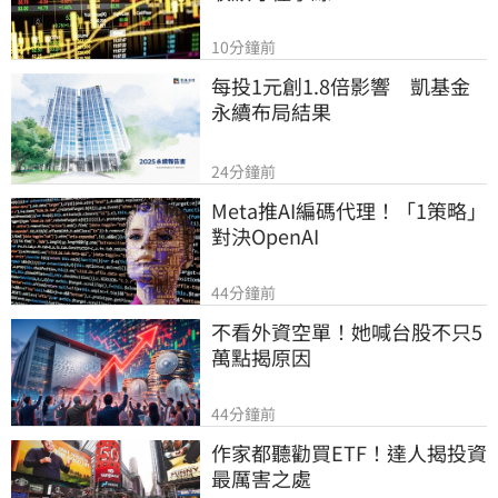
10分鐘前
每投1元創1.8倍影響　凱基金
永續布局結果
24分鐘前
Meta推AI編碼代理！「1策略」
對決OpenAI
44分鐘前
不看外資空單！她喊台股不只5
萬點揭原因
44分鐘前
作家都聽勸買ETF！達人揭投資
最厲害之處