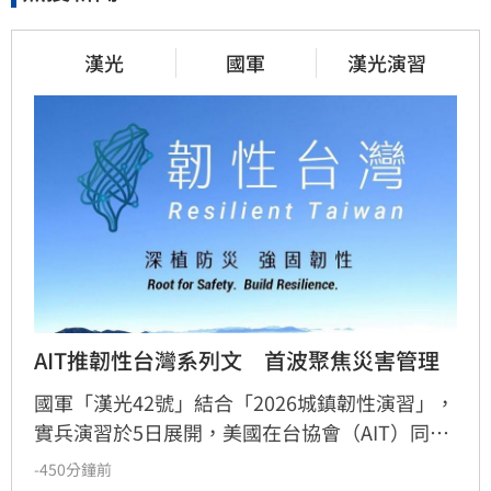
漢光
國軍
漢光演習
AIT推韌性台灣系列文　首波聚焦災害管理
國軍「漢光42號」結合「2026城鎮韌性演習」，
實兵演習於5日展開，美國在台協會（AIT）同步
推出「韌性台灣」系列貼文，首波特別分享由美
-450分鐘前