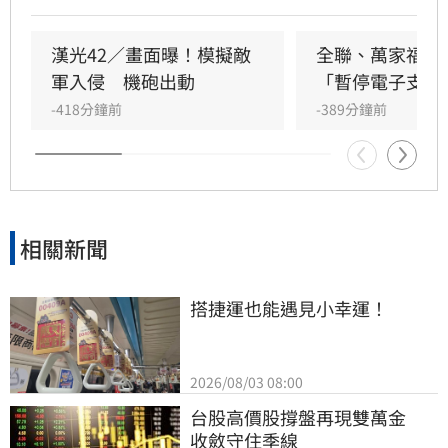
方「災害管理與人道援助卓越中心」編纂的《台
灣災害管理參考手冊》。AIT表示，該手冊完整
彙整台灣災害管理體系，展現美方對台灣提升防
漢光42／畫面曝！模擬敵
全聯、萬家福防
災整備與社會韌性的堅定支持，更是台美印太區
軍入侵　機砲出動
「暫停電子支付
域合作的具體實踐成果。
-418分鐘前
-389分鐘前
相關新聞
搭捷運也能遇見小幸運！
2026/08/03 08:00
台股高價股撐盤再現雙萬金　
收斂守住季線