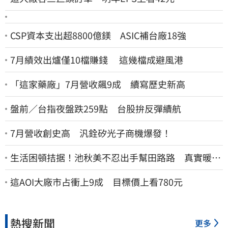
CSP資本支出超8800億鎂 ASIC補台廠18強
7月績效出爐僅10檔賺錢 這幾檔成避風港
「這家藥廠」7月營收飆9成 續寫歷史新高
盤前／台指夜盤跌259點 台股拚反彈續航
7月營收創史高 汎銓矽光子商機爆發！
生活困頓拮据！池秋美不忍出手幫田路路 真實暖舉
曝光
這AOI大廠市占衝上9成 目標價上看780元
熱搜新聞
更多