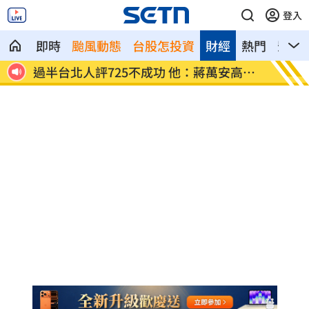
登入
即時
颱風動態
台股怎投資
財經
熱門
影音
粉傻了
過半台北人評725不成功 他：蔣萬安高山
保全「
症
慘