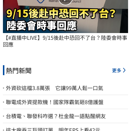
【#直播中LIVE】9/15後赴中恐回不了台？陸委會時事
回應
熱門新聞
更多
外資砍這檔3.8萬張 它讓99萬人鬆一口氣
聯電成外資提款機！國家隊霸氣砸8億護盤
台積電、聯發科咋選？杜金龍一語點醒網友
這大廠吞三巨頭訂單 明年EPS上看42元