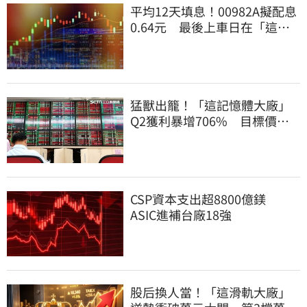
平均12天填息！00982A擬配息
0.64元 最後上車日在「這
天」！
猛獸出籠！「這記憶體大廠」
Q2獲利暴增706% 目標價上
看217元
CSP資本支出超8800億鎂
ASIC進補台廠18強
股后換人當！「這滑軌大廠」