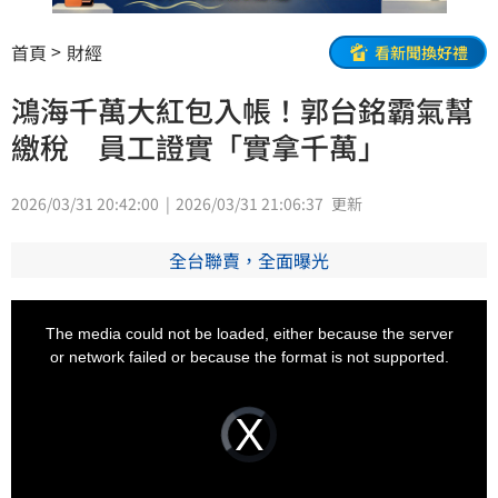
首頁
財經
看新聞換好禮
鴻海千萬大紅包入帳！郭台銘霸氣幫
繳稅 員工證實「實拿千萬」
2026/03/31 20:42:00
2026/03/31 21:06:37
更新
全台聯賣，全面曝光
This
is
a
The media could not be loaded, either because the server
modal
window.
or network failed or because the format is not supported.
Video
Player
is
loading.