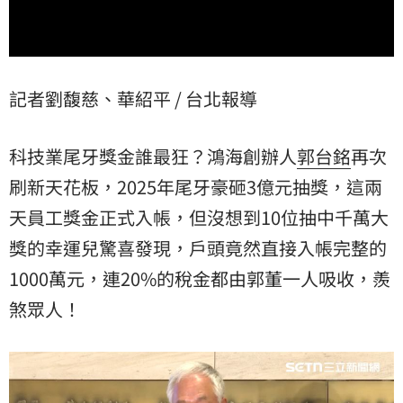
記者劉馥慈、華紹平 / 台北報導
科技業尾牙獎金誰最狂？鴻海創辦人
郭台銘
再次
刷新天花板，2025年尾牙豪砸3億元抽獎，這兩
天員工獎金正式入帳，但沒想到10位抽中千萬大
獎的幸運兒驚喜發現，戶頭竟然直接入帳完整的
1000萬元，連20%的稅金都由郭董一人吸收，羨
煞眾人！