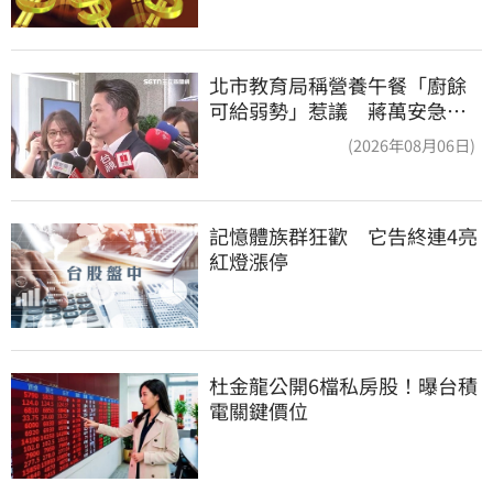
北市教育局稱營養午餐「廚餘
可給弱勢」惹議 蔣萬安急
喊：不會這樣做
(2026年08月06日)
記憶體族群狂歡　它告終連4亮
紅燈漲停
杜金龍公開6檔私房股！曝台積
電關鍵價位