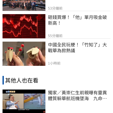
53分鐘前
砸錢買爆！「他」單月吸金破
新高！
55分鐘前
中國全民玩梗！「竹知了」大
戰華為掀熱議
1小時前
其他人也在看
獨家／黃崇仁生前親曝有靈異
體質躲華航班機墜海 九命怪
貓傳奇曝光