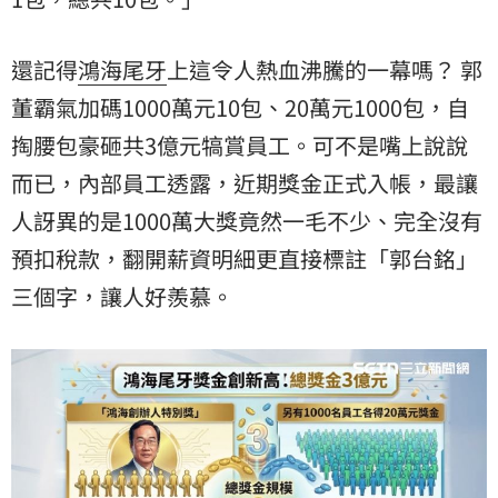
還記得
鴻海尾牙
上這令人熱血沸騰的一幕嗎？ 郭
董霸氣加碼1000萬元10包、20萬元1000包，自
掏腰包豪砸共3億元犒賞員工。可不是嘴上說說
而已，內部員工透露，近期獎金正式入帳，最讓
人訝異的是1000萬大獎竟然一毛不少、完全沒有
預扣稅款，翻開薪資明細更直接標註「郭台銘」
三個字，讓人好羨慕。