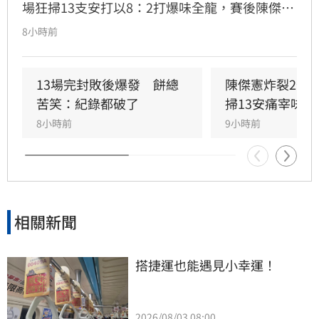
場狂掃13支安打以8：2打爆味全龍，賽後陳傑憲
透露因為上週末自己擊出太多雙殺，當時上場只
8小時前
想著不要再打滾地球，沒想到最後一掃變成打破
僵局的全壘打。
13場完封敗後爆發　餅總
陳傑憲炸裂2分
苦笑：紀錄都破了
掃13安痛宰味全
8小時前
9小時前
相關新聞
搭捷運也能遇見小幸運！
2026/08/03 08:00