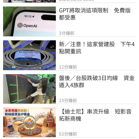
GPT將取消這項限制　免費版
都受惠
3分鐘前
新／注意！這家營建股　下午4
點開重訊
12分鐘前
盤後／台股跌破3日均線　資金
遁入4族群
23分鐘前
【迪士尼】串流升級　短影音
拓新商機
53分鐘前