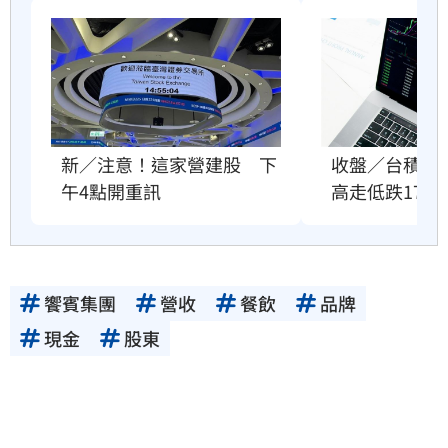
新／注意！這家營建股　下
收盤／台積電
午4點開重訊
高走低跌170
饗賓集團
營收
餐飲
品牌
現金
股東