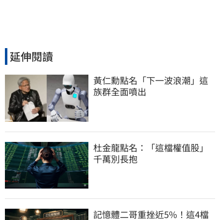
延伸閱讀
黃仁勳點名「下一波浪潮」這
族群全面噴出
杜金龍點名：「這檔權值股」
千萬別長抱
記憶體二哥重挫近5%！這4檔