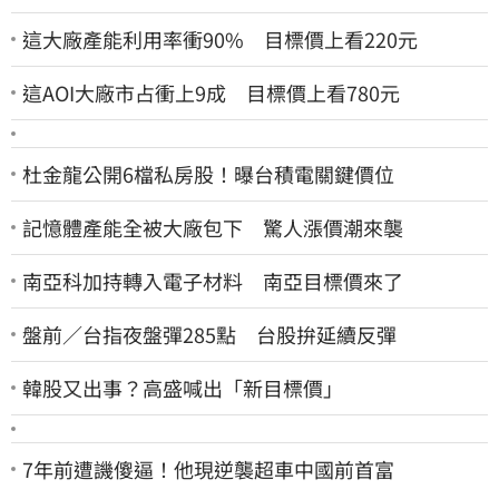
這大廠產能利用率衝90% 目標價上看220元
這AOI大廠市占衝上9成 目標價上看780元
杜金龍公開6檔私房股！曝台積電關鍵價位
記憶體產能全被大廠包下 驚人漲價潮來襲
南亞科加持轉入電子材料 南亞目標價來了
盤前／台指夜盤彈285點 台股拚延續反彈
韓股又出事？高盛喊出「新目標價」
7年前遭譏傻逼！他現逆襲超車中國前首富