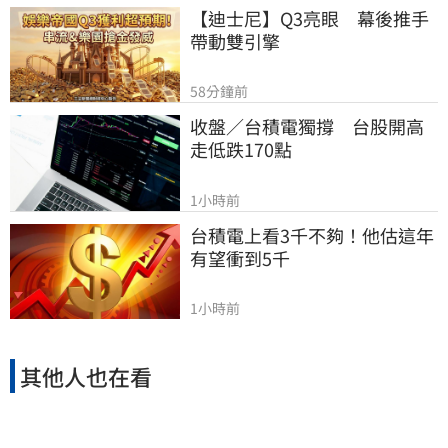
【迪士尼】Q3亮眼　幕後推手
帶動雙引擎
58分鐘前
收盤／台積電獨撐　台股開高
走低跌170點
1小時前
台積電上看3千不夠！他估這年
有望衝到5千
1小時前
其他人也在看