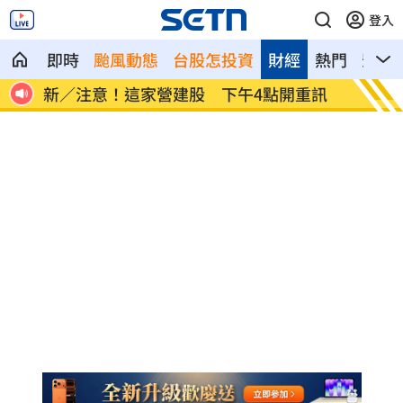
登入
即時
颱風動態
台股怎投資
財經
熱門
影音
演狂
新／注意！這家營建股 下午4點開重訊
逼親鄰
曝