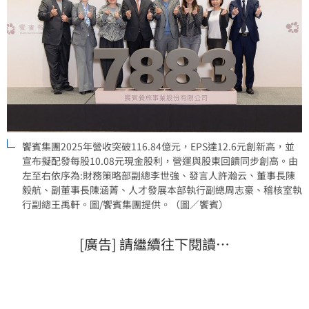
饗賓集團2025年營收突破116.84億元，EPS達12.6元創新高，並
宣布擬配發每股10.08元現金股利，營運與股東回饋同步創高。由
左至右依序為:財務策略部副總李世強、發言人許瀚云、董事長陳
毅航、副董事長陳涵菁、人才發展本部執行副總周志豪、稽核室執
行副總王禹軒。圖/饗賓集團提供。（圖／饗賓）
[廣告] 請繼續往下閱讀…