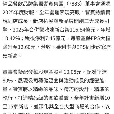
精品
餐飲
品牌
集團
饗賓集團
（7883）董事會通過
2025年度財報，全年營運表現亮眼。饗賓持續實
現同店成長、新店拓展與新品牌開創三大成長引
擎，2025年合併
營收
達新台幣116.84億元，年增
10.42%；稅後淨利7.45億元，每股盈餘EPS大幅
躍升至12.60元，營收、獲利率與EPS同步改寫歷
史新高。
董事會擬配發每股
現金
股利10.08元，配發率達
80%，展現公司穩健經營與強勁成長的經營能
量。饗賓將以精緻的品味、精巧的設計、精準的
執行，打造精品級的餐飲體驗，全年計畫新增10
至15家新店，並深化與全台大型商場的合作，以