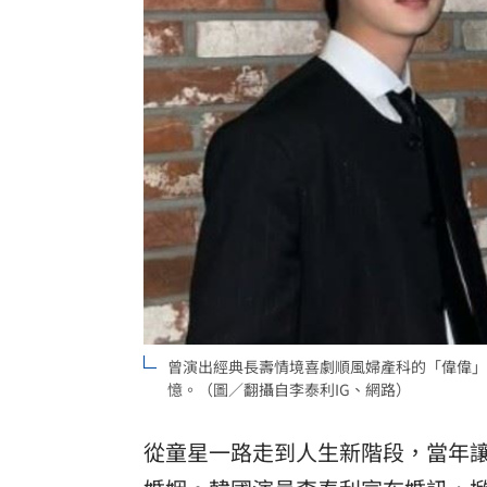
Amelie’s Bagel「野生藍莓貝果」新登
連上路都不行 卻是拍賣會的夢幻逸品
馬斯克喊獨家指定！輝達秀慶祝行情
09:
台灣彩券開獎直播中
20:31
LIVE三立+24小時直播
15:27
三立iNEWS新聞台線上直播
18:00
市場到酒場料理！可果美蕃茄醬創無限
曾演出經典長壽情境喜劇順風婦產科的「偉偉」
父親節送會拉筋的按摩椅 爸爸「筋歡喜
憶。（圖／翻攝自李泰利IG、網路）
油品食安事件引關注 挑選保健食品要注
從童星一路走到人生新階段，當年
罕病博士彭士齊 輪椅上的生命覺醒！
11