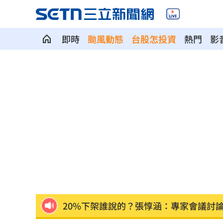
即時
颱風動態
台股怎投資
熱門
影
柯文哲曬電子手環喊1句 四叉貓不忍酸
獨／<水玲瓏>製作出手 田路路領到退
50萬網紅遭「爆頭射殺」！直播全程放
新／龜山島今封島 綠島船班7日午後取
毒駕抓不完!台中前4月已1死20傷去年飆
20%下架誰說的？張惇涵：專家會議討
詭滑行自撞…他折腰姿勢成屍！死者身