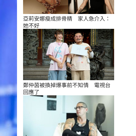
亞莉安娜瘦成排骨精　家人急介入：
她不好
鄭仲茵被換掉爆事前不知情　電視台
回應了