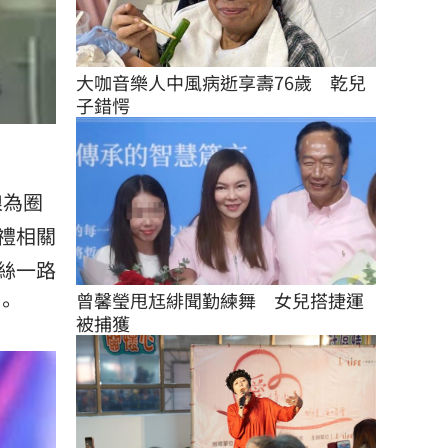
大咖音樂人中風病逝享壽76歲　乾兒
子錯愕
）
娘為圈
禮相關
絲一路
曾馨瑩甩尪緋聞勤練舞　女兒搭捷運
。
被捕獲