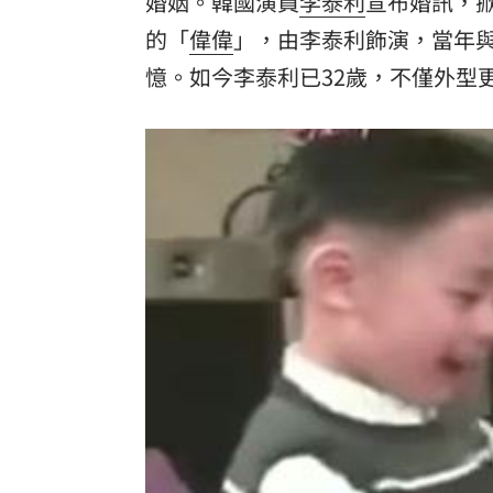
婚姻。韓國演員
李泰利
宣布婚訊，
的「
偉偉
」，由李泰利飾演，當年
酷澎「爸氣父親節」國際官方品牌齊聚
憶。如今李泰利已32歲，不僅外型