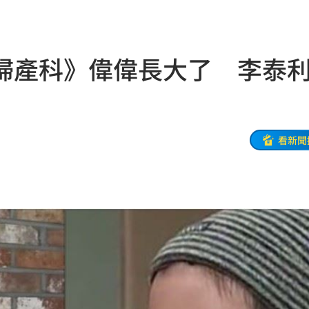
式
10:13
國徽
10:13
婦產科》偉偉長大了 李泰
擊了
10:11
曝
10:11
致哀
10:09
看新聞
師
10:06
代價
10:03
腎！
10:03
了
10:02
應了
10:01