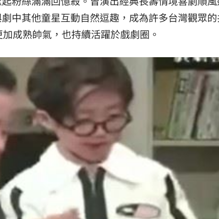
掀起粉絲滿滿回憶殺。曾演出經典長壽情境喜劇順風
與劇中其他童星互動自然逗趣，成為許多台灣觀眾的
11:00
更加成熟帥氣，也持續活躍於戲劇圈。