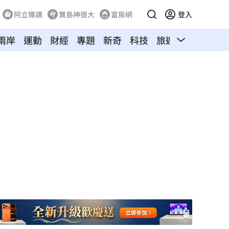
阿立導讀
寶島神很大
富房網
登入
兩岸
運動
財經
專題
新奇
科技
旅遊
汽車
寵物