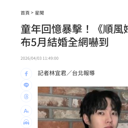
張韶涵來了！悲慟現身化妝師小薇告別
首頁
星聞
議員：台中宣導AI圖，主管機關配中國
童年回憶暴擊！《順風
高檢署主任轟「雞同鴨講」 黃偉哲反
布5月結婚全網嚇到
東發號遭灌負評破2萬則！老饕真實心得
天后化妝師告別式 江蕙、張惠妹花籃
2026/04/03 11:49:00
孫燕姿悲慟現身告別式！送別摯友化妝
記者林宜君／台北報導
父代簽…兒「14天教召不去」付出慘痛
喝這種冰拿鐵 30歲男劇烈腹痛、險洗
許忠信質詢炫耀飛行夾克！陳清龍回應
營養午餐「廚餘給弱勢吃」？蔣萬安回