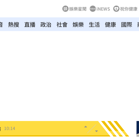
娛樂星聞
iNEWS
祝你健康
音
熱搜
直播
政治
社會
娛樂
生活
健康
國際
爆
10:18
休金
10:16
送
10:16
消
10:16
4倍
10:14
論
10:14
份曝
10:13