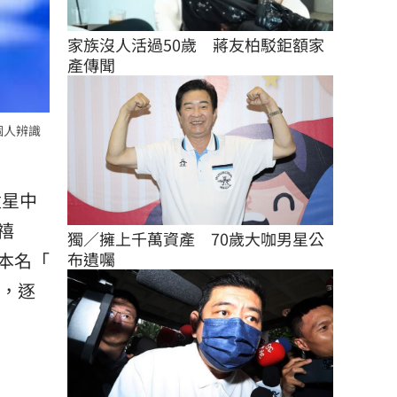
家族沒人活過50歲　蔣友柏駁鉅額家
產傳聞
個人辨識
童星中
禧
獨／擁上千萬資產　70歲大咖男星公
本名「
布遺囑
名，逐