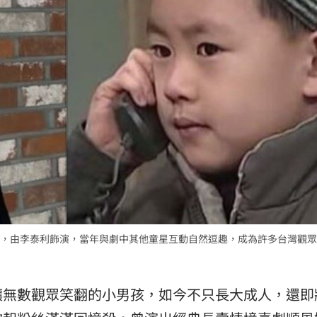
場
10:00
10:00
58
可能
12:00
，由李泰利飾演，當年與劇中其他童星互動自然逗趣，成為許多台灣觀眾
」
18:00
意
13:00
讓無數觀眾笑翻的小男孩，如今不只長大成人，還即
:00