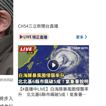
CH54三立新聞台直播
現正直播
更多
的共同記
【#直播中LIVE】白海豚暴風圈侵襲率
升　北北基6縣市飆破5成！氣象署說
將步入
明