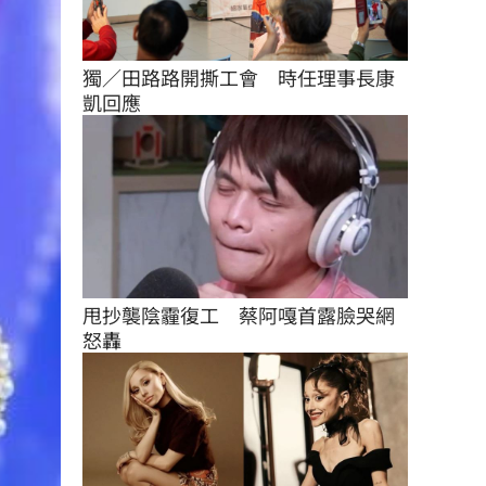
獨／田路路開撕工會　時任理事長康
凱回應
甩抄襲陰霾復工　蔡阿嘎首露臉哭網
怒轟