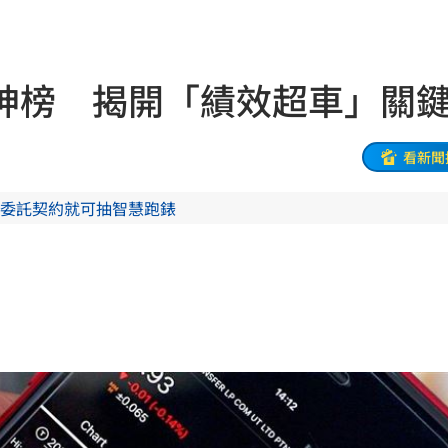
肋骨
10:50
車
10:49
神榜 揭開「績效超車」關
為
10:49
10:49
看新聞
委託契約就可抽智慧跑錶
報案
10:44
10:44
金曝
10:39
開嗆
10:39
曝光
10:37