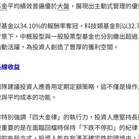
基金
平均績效普遍優於
大盤
，展現出主動式管理的優
金以34.10%的報酬率奪冠，科技類基金則以32.7
背景下，中概股型與一般股票型基金也分別繳出超過
輪動活躍，為投資人創造了豐厚的獲利空間。
長線收益
團隊建議投資人應善用定期定額策略，這不僅是操作
散與平均成本的功能。
隊特別強調「四大金律」的執行力，投資人應堅持長
更重要的是在面臨回檔時保持「下跌不停扣」的紀律
場的布局方式，投資人能在充滿不確定性的環境中，