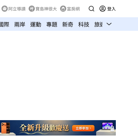
阿立導讀
寶島神很大
富房網
登入
國際
兩岸
運動
專題
新奇
科技
旅遊
汽車
寵物