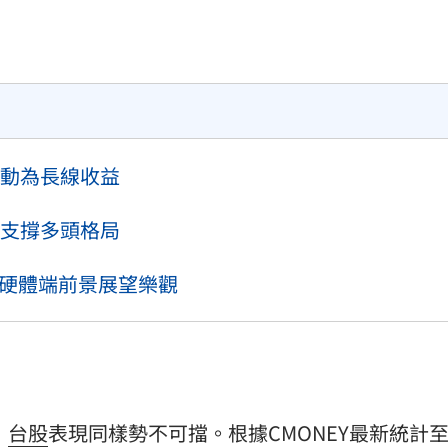
11:00
:00
動為長線收益
支撐多頭格局
體硬體端前景展望樂觀
，
台股
表現同樣勢不可擋。根據CMONEY最新統計至