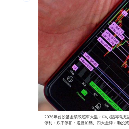
周杰倫被抹黑有私生子！杰威爾點名提
暑輔繳5千又收2340 家長轟坑錢老師反
8/6關聖帝君誕辰！3生肖拜完財運大爆
北市稱營養午餐廚餘給弱勢 沈伯洋發
台灣彩券開獎直播中
20:31
LIVE三立+24小時直播
15:27
三立iNEWS新聞台線上直播
18:00
市場到酒場料理！可果美蕃茄醬創無限
父親節送會拉筋的按摩椅 爸爸「筋歡喜
2026年台股基金績效超車大盤，中小型與科技
停利、跌不停扣、逢低加碼」四大金律，助投資人
油品食安事件引關注 挑選保健食品要注