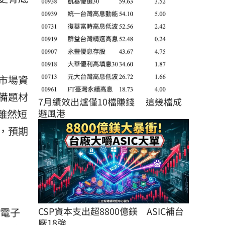
市場資
備題材
7月績效出爐僅10檔賺錢 　這幾檔成
雖然短
避風港
，預期
CSP資本支出超8800億鎂　ASIC補台
，電子
廠18強