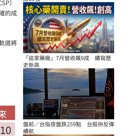
SP）
確的成
軌道將
「這家藥廠」7月營收飆9成　續寫歷
史新高
盤前／台指夜盤跌259點　台股拚反彈
續航