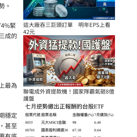
勢。
這大廠吞三巨頭訂單　明年EPS上看
4%緊
42元
三成的
上最為
聯電成外資提款機！國家隊霸氣砸8億
護盤
期穩定
，甚至
更有底