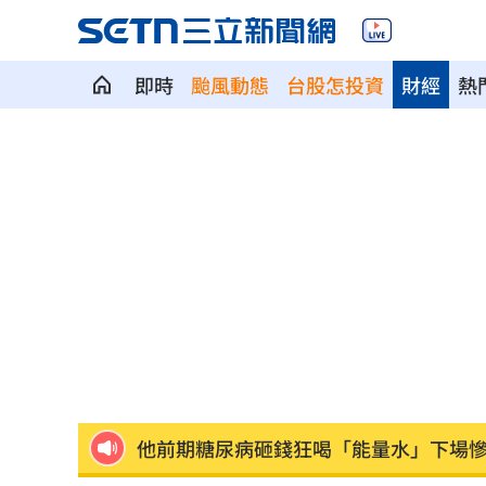
即時
颱風動態
台股怎投資
財經
熱
蕭敬騰日料店遇惡房東！強制18天內搬
昆億生物登創櫃板 靠黑水虻變黃金
10:
白海豚路徑再變 吳聖宇：離台灣又更
女性反感度破五成！柯成民眾黨最大負
捷運搞8年沒動工！賴清德狂噴盧秀燕施
他前期糖尿病砸錢狂喝「能量水」下場