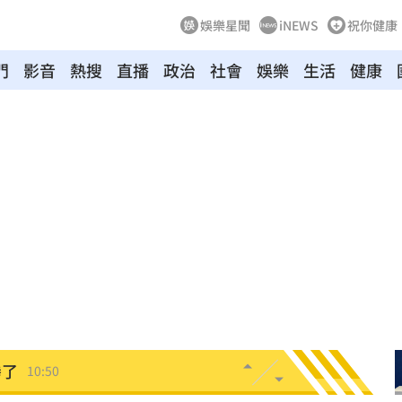
娛樂星聞
iNEWS
祝你健康
門
影音
熱搜
直播
政治
社會
娛樂
生活
健康
走
10:53
53
近了
10:52
資產
10:52
政
10:50
慘了
10:50