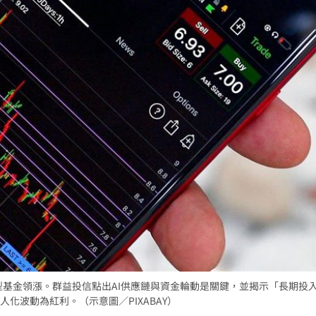
告
10:37
酸
10:36
發
10:33
聲了
10:31
可能
12:00
」
18:00
型基金領漲。群益投信點出AI供應鏈與資金輪動是關鍵，並揭示「長期投
化波動為紅利。（示意圖／PIXABAY）
意
13:00