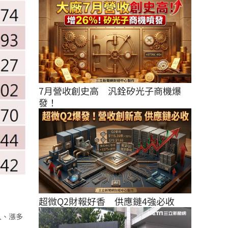
7月營收創史高　汎銓矽光子商機爆
發！
超微Q2財報好香　供應鏈4強必收
入、漲多