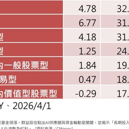
型基金領漲。群益投信點出AI供應鏈與資金輪動是關鍵，並揭示「長期投
化波動為紅利。（資料來源／CMoney）