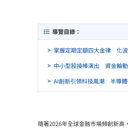
酷澎「爸氣父親節」國際官方品牌齊聚
罕病博士彭士齊 輪椅上的生命覺醒！
11
導覽目錄：
掌握定期定額四大金律 化波
中小型股接棒演出 資金輪動
AI創新引領科技風潮 半導
隨著2026年全球金融市場頻創新高