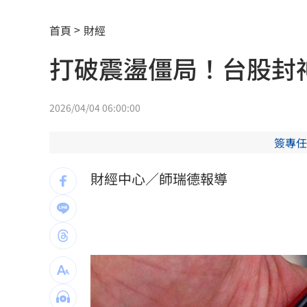
鋼鐵爸痛失愛子一度飆車尋短！斷11根
首頁
財經
小鹿「亂撞」！八卦山5水鹿暴衝狠撞機
打破震盪僵局！台股封
曬內褲被噴精！人妻發現竟是「他」所
昔營業中狂K曾沛慈挨轟 姚元浩首現身
2026/04/04 06:00:00
富邦員工嗨翻天！ 中秋禮金增兩成
10:44
簽專任
獨／賓賓哥幫軍師討債 直播炒作店家
財經中心／師瑞德報導
徐佳青讓兒子登東沙島？莊瑞雄這麼說
新／彰律師公會買BNT詐慈濟 囤11億黃
白委竟拿阿公比喻脫膠原油 石崇良怒
71歲「台版蘇志燮」認愛！小24歲女友