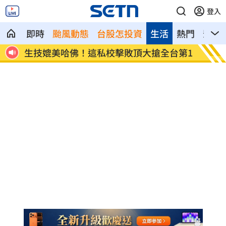
登入
即時
颱風動態
台股怎投資
生活
熱門
影音
兒！
生技媲美哈佛！這私校擊敗頂大搶全台第1
47歲