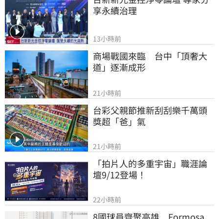
享永續治理
13小時前
商場戰國來臨　台中「頂奢大
道」逐漸成形
21小時前
台彩父親節推新刮刮樂千萬頭
獎超「爸」氣
21小時前
「拍片人的多重宇宙」職涯論
壇9/12登場！
22小時前
8國球員齊聚高雄　Formosa 