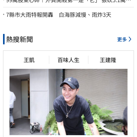
股價重挫近5%
7縣市大雨特報開轟 白海豚減慢、雨炸3天
熱搜新聞
更多
王凱
百味人生
王建隆