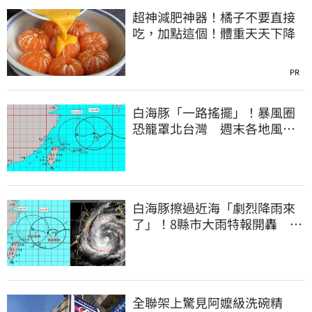
超神減肥神器！橘子不要直接
吃，加點這個！體重天天下降
PR
白海豚「一路搖擺」！暴風圈
恐籠罩北台灣 週末各地風雨
時程曝
白海豚擦過近海「劇烈降雨來
了」！8縣市大雨特報開轟 今
明風雨最集中
全聯架上驚見阿嬤級洗碗精