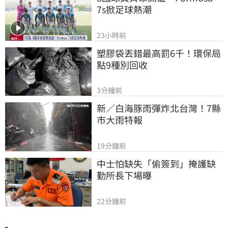
7s掀足球熱潮
23小時前
塑膠袋丟錯最高罰6千！環保局
點9種別回收
3分鐘前
新／白海豚雨彈炸北台灣！7縣
市大雨特報
19分鐘前
中士怕缺失「偷簽到」掩護缺
勤所長下場曝
22分鐘前