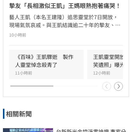
摯友「長相激似王凱」王媽眼熟抱著痛哭！
藝人王凱（本名王建隆）追思靈堂於7日開放，
現場氣氛哀戚。與王凱結識逾二十年的摯友、邱
瓈寬特助Jeff現身協助打點後事。由於兩人外貌
10小時前
神似，王凱母親見到Jeff時悲從中來並相擁落
淚，場面令人鼻酸。得知王凱在台北缺乏親友協
助，演藝圈大姐大邱瓈寬展現義氣，主動承擔治
《百味》王凱驟逝　製作
王凱靈堂開放　
喪事宜並指派Jeff全程留守，陪伴王凱走完人生
人靈堂悼念殺青了
笑遺照」曝光
最後一程。這場深厚的兄弟情誼與邱瓈寬的溫暖
11小時前
12小時前
義舉，成為家屬在面臨驟變時最堅強的後盾，各
界也紛紛對這
相關新聞
台新新光金控淨零論壇 專家分