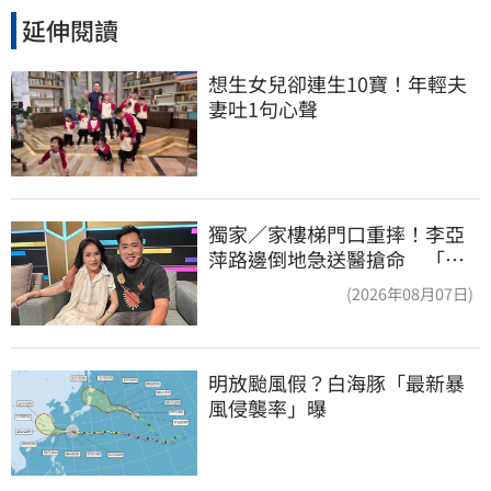
延伸閱讀
想生女兒卻連生10寶！年輕夫
妻吐1句心聲
獨家／家樓梯門口重摔！李亞
萍路邊倒地急送醫搶命 「最
新傷況」曝
(2026年08月07日)
明放颱風假？白海豚「最新暴
風侵襲率」曝