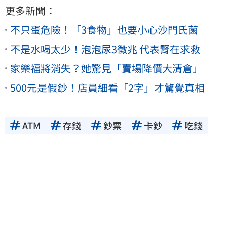
更多新聞：
不只蛋危險！「3食物」也要小心沙門氏菌
不是水喝太少！泡泡尿3徵兆 代表腎在求救
家樂福將消失？她驚見「賣場降價大清倉」
500元是假鈔！店員細看「2字」才驚覺真相
ATM
存錢
鈔票
卡鈔
吃錢