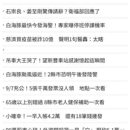
石崇良、姜至剛驚傳請辭？衛福部回應了
白海豚最快今發海警！專家曝停班停課機率
慈濟買疫苗被詐10億 聲明1句醫轟：太瞎
吊車大王哭了！望新豐車站感謝憶起這瞬間
白海豚颱風逼近！2縣市恐明午後發陸警
9/7充公！5張千萬發票沒人領 地點一次看
65歲以上別錯過 8縣市老人健保補助一次看
小確幸！一早入帳4.2萬 還有18筆錢連發
99萬股東心碎！外資開殺第一是「它」 狠砍5.1萬張