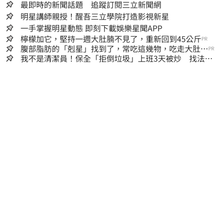
最即時的新聞話題 追蹤訂閱三立新聞網
明星講師親授！醒吾三立學院打造影視新星
一手掌握明星動態 即刻下載娛樂星聞APP
檸檬加它，堅持一週大肚腩不見了，重新回到45公斤
PR
腹部脂肪的「剋星」找到了，常吃這幾物，吃走大肚
PR
囊，瘦出小蠻腰
我不是清潔員！保全「拒倒垃圾」上班3天被炒 找法院
討公道結果出爐