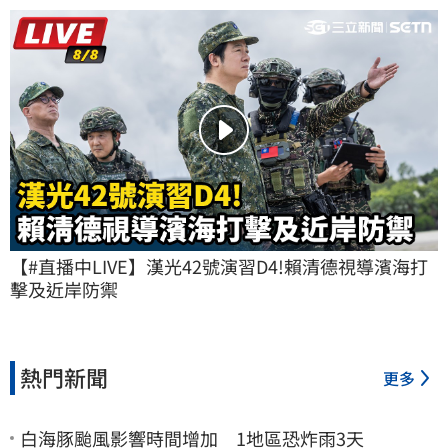
【#直播中LIVE】漢光42號演習D4!賴清德視導濱海打
擊及近岸防禦
熱門新聞
更多
白海豚颱風影響時間增加 1地區恐炸雨3天