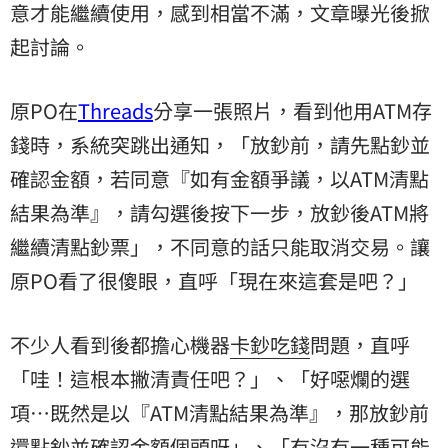
意才能繼續使用，感到相當不滿，文章曝光後掀
起討論。
原PO在
Threads
分享一張照片，看到他用ATM存
錢時，系統突跳出通知，「放鈔前，請先點鈔並
確認金額，若同意『如有金額爭議，以ATM清點
結果為準』，請勾選後按下一步，放鈔後ATM將
繼續清點鈔票」，不同意的話只能取消交易。讓
原PO看了很傻眼，直呼「現在來這套是吧？」
不少人看到後都擔心機器
卡鈔
吃錢
問題，直呼
「哇！這根本撇清責任吧？」、「好噁爛的選
項…既然是以『ATM清點結果為準』，那放鈔前
還點鈔並確認金額個頭呀」、「有沒有一種可能