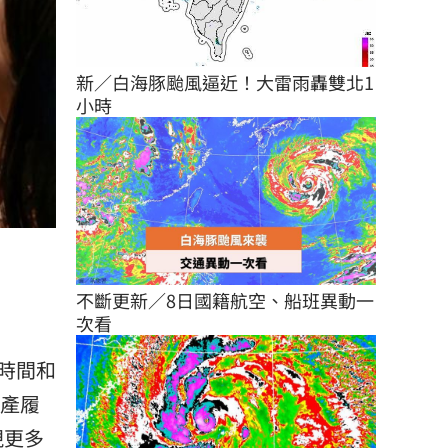
新／白海豚颱風逼近！大雷雨轟雙北1
小時
不斷更新／8日國籍航空、船班異動一
次看
時間和
生產履
現更多