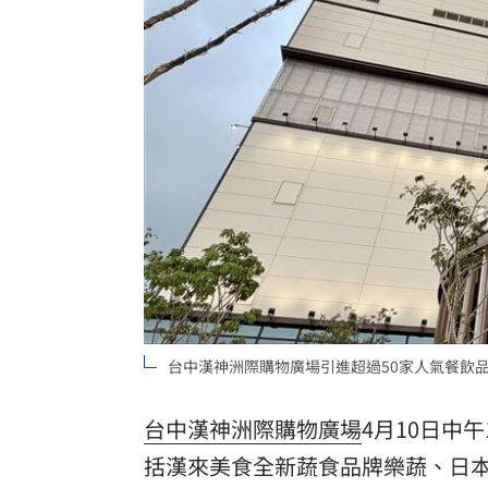
拆監獄家書見「叫別人老婆」人妻氣炸
ETF存到2千萬退休！他因1封信重回職場
社宅包租爆糾紛 房客控業者硬闖屋內
馬斯克蓋地球最大晶圓廠 專家揭3大隱
台灣彩券開獎直播中
20:31
LIVE三立+24小時直播
15:27
三立iNEWS新聞台線上直播
18:00
台中漢神洲際購物廣場引進超過50家人氣餐飲
台彩父親節推新刮刮樂千萬頭獎超「爸
商場戰國來臨 台中「頂奢大道」逐漸
台中漢神洲際購物廣場
4月10日中
括漢來美食全新蔬食品牌樂蔬、日
「拍片人的多重宇宙」職涯論壇9/12登