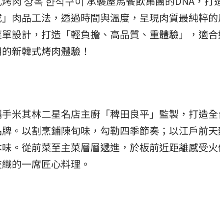
肉 상옥 한식구이 承襲屋馬餐飲集團的DNA，打
成」肉品工法，透過時間與溫度，呈現肉質最純粹的
菜單設計，打造「輕負擔、高品質、重體驗」，適合
用的新韓式烤肉體驗！
攜手米其林二星名店主廚「稗田良平」監製，打造全
品牌。以割烹鋪陳旬味，勾勒四季節奏；以江戶前天
本味。從前菜至主菜層層遞進，於板前近距離感受火
交織的一席匠心料理。