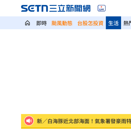
即時
颱風動態
台股怎投資
生活
熱
Fed沒升息股市跌 投信揭下一步布局方
少女在家產子男嬰夭折 裹毛巾藏住處
劍橋最年輕黑人教授閃辭！爆論文抄襲
遊日瘋買恢復衣「穿」越疲勞 2因素助
煮菜遭婆婆關火還一路追罵！丈...
00:12
新／白海豚近北部海面！氣象署發豪雨