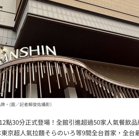
23:22
23:21
趕人
23:16
憂
23:09
品牌。(圖／記者賴俊佑攝影）
」氣
12:00
成形
午12點30分正式登場！全館引進超過50家人氣餐飲
12:00
本東京超人氣拉麵そらのいろ等9間全台首家，全台
場！
10:30