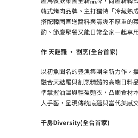
屋馬餐飲集團全新品牌，尚屋新韓式烤
韓式烤肉品牌。主打獨特「冷藏熟
搭配韓國直送醬料與清爽不厚重的
酌、節慶聚餐又能日常全家ㄧ起享
作 天麩羅 • 割烹(全台首家)
以初魚聞名的豊漁集團全新力作，
融合天麩羅與割烹精髓的高端日料
準掌握油溫與輕盈麵衣，凸顯食材
人手藝，呈現傳統底蘊與當代美感
千房Diversity(全台首家)