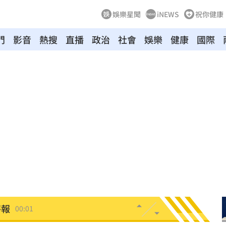
娛樂星聞
iNEWS
祝你健康
門
影音
熱搜
直播
政治
社會
娛樂
健康
國際
向
01:22
多日
01:08
造假
00:18
旺
00:15
特報
00:01