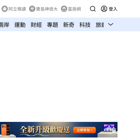
阿立導讀
寶島神很大
富房網
登入
兩岸
運動
財經
專題
新奇
科技
旅遊
汽車
寵物