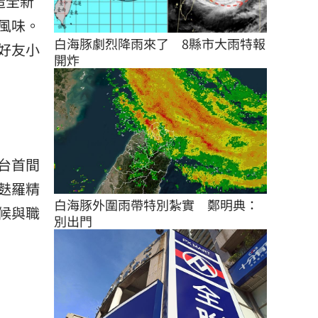
造全新
風味。
白海豚劇烈降雨來了　8縣市大雨特報
好友小
開炸
台首間
麩羅精
白海豚外圍雨帶特別紮實　鄭明典：
候與職
別出門