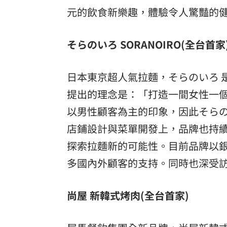
元的飲食新樂趣，體驗令人驚豔的
そらのいろ SORANOIRO(全台首家
日本東京超人氣拉麵，そらのいろ 是
提出的理念是：「打造一間女性一
以男性顧客為主的印象，因此そら
店鋪設計與菜單開發上，品牌也持
探索拉麵新的可能性。目前品牌以
多國內外顧客的支持。同時也深受
尚屋 新韓式烤肉(全台首家)