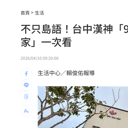
南電Q2財報公布後 目標價調升
00:00
首頁
生活
俄軍空襲烏克蘭首都基輔及周邊 4人喪
不只島語！台中漢神「
費仔確定成自由球員 下一步動向引人
家」一次看
米蘭達離婚奧蘭多布魯13年！罕談前夫
美制裁杜拜加密幣交所！控助伊朗革命
2026/04/10 09:20:00
美就業數據爆冷 這信號Fed升息警報降
生活中心／賴俊佑報導
梅西父親病逝享壽68歲 一路陪伴兒闖
5登山客2025年雪崩失蹤 尼泊爾尋獲遺
喝錯傷身！營養師整理喝咖啡「7大守則
美：東南亞詐騙園區多由中國背景組織