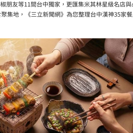
椒朋友等11間台中獨家，更匯集米其林星級名店與
熱潮
10:00
聚集地，《三立新聞網》為您整理台中漢神35家餐
15