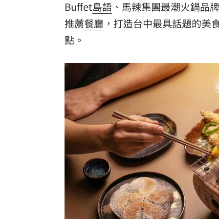
Buffet
島語
、馬辣集團最潮火鍋品牌
8國球員齊聚高雄 Formosa 7s掀足球
推薦
餐廳
，打造台中最具話題的美食
點。
理想混蛋號召粉絲跨海追星吃美食！
18: