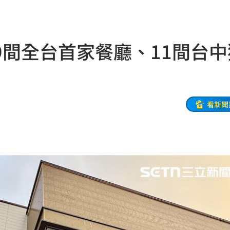
命
23:59
9間全台首家餐廳、11間台中
關注
23:50
互動
23:40
衛隊
23:37
看新聞
溫
23:34
足壇
23:31
體
23:29
」
23:27
主導
23:25