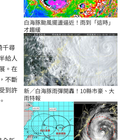
白海豚颱風擺盪逼近！雨到「這時」
才趨緩
崎千尋
半給人
展。在
，不斷
受到許
新／白海豚雨彈開轟！10縣市豪、大
雨特報
。