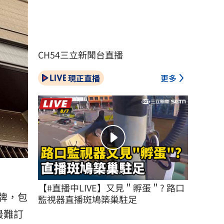
CH54三立新聞台直播
現正直播
更多
【#直播中LIVE】又見＂孵蛋＂? 路口
品牌，包
監視器直播斑鳩築巢駐足
最難訂