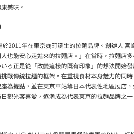
健康美味。
)
於2011年在東京麹町誕生的拉麵品牌。創辦人 宮
個人也能安心走進來的拉麵店。」在當時，拉麵店多
のいろ正是從「改變這樣的既有印象」的想法開始發
續挑戰傳統拉麵的框架。在重視食材本身魅力的同時
銀座為據點，並在東京車站等日本代表性地區展店，
訪日觀光客喜愛，逐漸成為代表東京的拉麵品牌之一