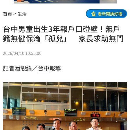
首頁
生活
看新聞換好禮
台中男童出生3年報戶口碰壁！無戶
籍無健保淪「孤兒」 家長求助無門
2026/04/10 10:55:00
記者潘靚緯／
台中
報導