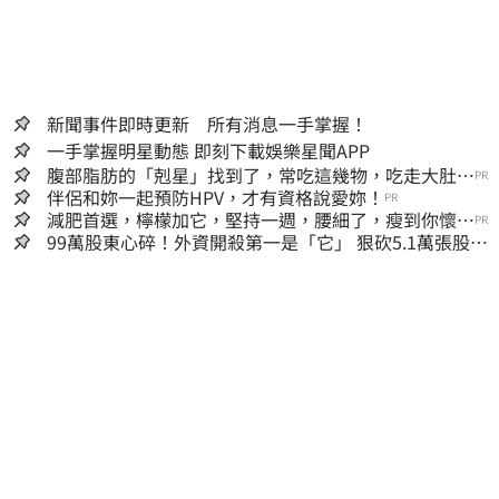
新聞事件即時更新 所有消息一手掌握！
一手掌握明星動態 即刻下載娛樂星聞APP
腹部脂肪的「剋星」找到了，常吃這幾物，吃走大肚
PR
囊，瘦出小蠻腰
伴侶和妳一起預防HPV，才有資格說愛妳！
PR
減肥首選，檸檬加它，堅持一週，腰細了，瘦到你懷疑
PR
人生
99萬股東心碎！外資開殺第一是「它」 狠砍5.1萬張股價
重挫近5%