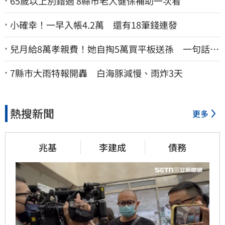
65歲以上別錯過 8縣市老人健保補助一次看
小確幸！一早入帳4.2萬 還有18筆錢連發
兒月給8萬孝親費！她自掏5萬買平板送孫 一句話愣
原地「傷心不已」
7縣市大雨特報開轟 白海豚減慢、雨炸3天
熱搜新聞
更多
兆基
李建成
債務