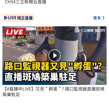
CH54三立新聞台直播
現正直播
更多
【#直播中LIVE】又見＂孵蛋＂? 路口監視器直播斑鳩
築巢駐足