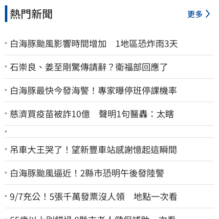
熱門新聞
更多
白海豚颱風影響時間增加 1地區恐炸雨3天
石崇良、姜至剛驚傳請辭？衛福部回應了
白海豚最快今發海警！專家曝停班停課機率
慈濟買疫苗被詐10億 聲明1句醫轟：太瞎
吊車大王哭了！望新豐車站感謝憶起這瞬間
白海豚颱風逼近！2縣市恐明午後發陸警
9/7充公！5張千萬發票沒人領 地點一次看