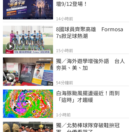
壇9/12登場！
14小時前
8國球員齊聚高雄　Formosa 
7s掀足球熱潮
15小時前
獨／海外遊學增強外語　台人
夯英、美、加
54分鐘前
白海豚颱風擺盪逼近！雨到
「這時」才趨緩
1小時前
獨／北勢棒球隊穿破鞋拚冠
軍　台僑看哭了