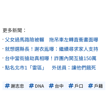
更多新聞：
父女過馬路險被輾 拖吊車左轉直衝畫面曝
就想選縣長！謝衣鳯曝：繼續尋求家人支持
台中當街搶劫真相曝！詐團內鬨互搶150萬
點名北市1「雷區」 外送員：讓他們餓死
謝志忠
DNA
台中
戶口
戶籍