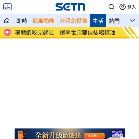
登入
即時
颱風動態
台股怎投資
生活
熱門
影音
精油
樂天女孩淚揭往事 愛意表達障礙遭重擊
一張百
萬