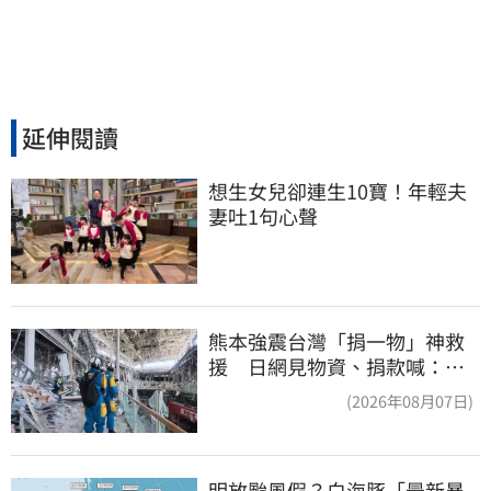
延伸閱讀
想生女兒卻連生10寶！年輕夫
妻吐1句心聲
熊本強震台灣「捐一物」神救
援 日網見物資、捐款喊：給
台灣統治算了
(2026年08月07日)
明放颱風假？白海豚「最新暴