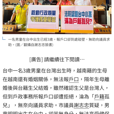
一名男童在台中出生已經3歲，報戶口卻到處碰壁，無助向議員求
助。(圖／翻攝自謝志忠臉書)
[廣告] 請繼續往下閱讀…
台中一名3歲男童在台灣出生時，越南籍的生母
在越南還有婚姻關係，無法報
戶口
，隔年生母離
婚後與台籍生父結婚，雖然確認生父是台灣人，
但到戶政事務所報戶口卻遭拒絕，淪為「
戶籍
孤
兒」，無奈向議員求助。市議員
謝志忠
質疑，男
童明明出生在台中，卻苦無身分，無法享受健保