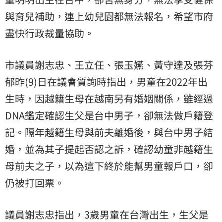
與育兒補助，連上幼兒園都無法報名，希望市府
盡快行政裁量協助。
市議員謝志忠、王立任、張玉嬿、黃守達及張芬
郁昨(9)日在議會質詢時指出，男童在2022年出
生時，因越籍生母在越南另有婚姻關係，雖經過
DNA
鑑定確認生父是台中男子，卻無法做戶籍登
記。隔年越籍生母與前夫離婚後，與台中男子結
婚，並為其子提起否認之訴，確認幼童非越籍生
母前夫之子，以為這下終於能幫男童報戶口，卻
仍被打回票。
議員謝志忠指出，3歲男童在台灣出生，生父是