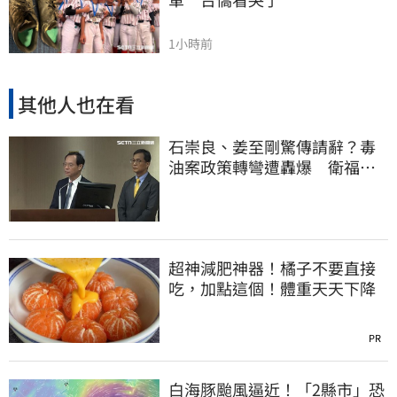
1小時前
其他人也在看
石崇良、姜至剛驚傳請辭？毒
油案政策轉彎遭轟爆 衛福部
回應了
超神減肥神器！橘子不要直接
吃，加點這個！體重天天下降
PR
白海豚颱風逼近！「2縣市」恐