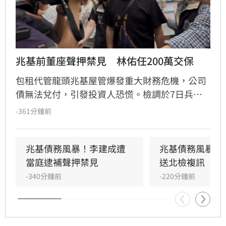
兆基前董座聲押禁見　林佑任200萬交保
包租代管龍頭兆基屋管爆發重大財務危機，公司
債無法兌付，引發投資人恐慌。檢調於7日兵分
多路搜索，約談前董事長李建成及共同創辦人林
-361分鐘前
佑任。調查指出，李建成涉嫌將2020年發行公司
債籌得的18億元資金中，挪用約7億元作為個人
私用及支付前妻開銷，涉犯侵占與背信罪，檢方
兆基債務風暴！李建成遭
兆基債務風暴！
複訊後將其當庭逮捕並聲押禁見。林佑任則以
當庭逮補聲押禁見
送北檢複訊
200萬元交保。此外，宏碁集團因發現兆基內部
-340分鐘前
-220分鐘前
管理缺失，宣布法人代表李文詳辭去兆基董事長
職務。