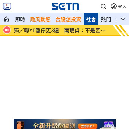
登入
即時
颱風動態
台股怎投資
社會
熱門
影音
因為
李李仁慶祝父親節！合體大尾油土伯網看
小孩不
傻