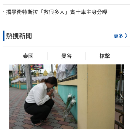
Cheap酸：精神分裂
擋暴衝特斯拉「救很多人」賓士車主身分曝
熱搜新聞
更多
泰國
曼谷
槍擊