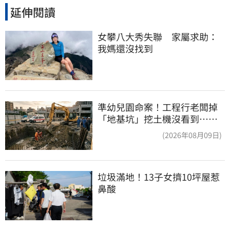
延伸閱讀
女攀八大秀失聯　家屬求助：
我媽還沒找到
準幼兒園命案！工程行老闆掉
「地基坑」挖土機沒看到…下
土石活埋他
(2026年08月09日)
垃圾滿地！13子女擠10坪屋惹
鼻酸