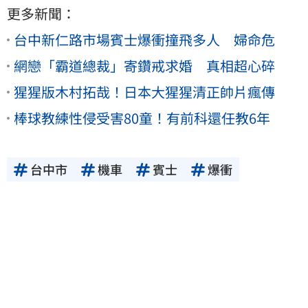
更多新聞：
台中新仁路市場賓士爆衝撞飛多人 婦命危
網戀「霸道總裁」寄鑽戒求婚 真相超心碎
猩猩版木村拓哉！日本大猩猩清正帥片瘋傳
棒球教練性侵受害80童！有前科還任教6年
台中市
機車
賓士
爆衝