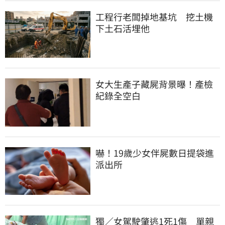
工程行老闆掉地基坑　挖土機
下土石活埋他
女大生產子藏屍背景曝！產檢
紀錄全空白
嚇！19歲少女伴屍數日提袋進
派出所
獨／女駕駛肇逃1死1傷　單親