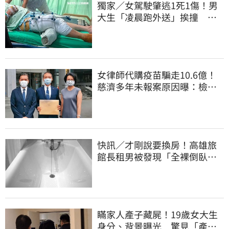
獨家／女駕駛肇逃1死1傷！男
大生「凌晨跑外送」挨撞 媽
淚：家快瓦解
女律師代購疫苗騙走10.6億！
慈濟多年未報案原因曝：檢警
上門才知被騙
快訊／才剛說要換房！高雄旅
館長租男被發現「全裸倒臥浴
缸」身亡
瞞家人產子藏屍！19歲女大生
身分、背景曝光 驚見「產檢