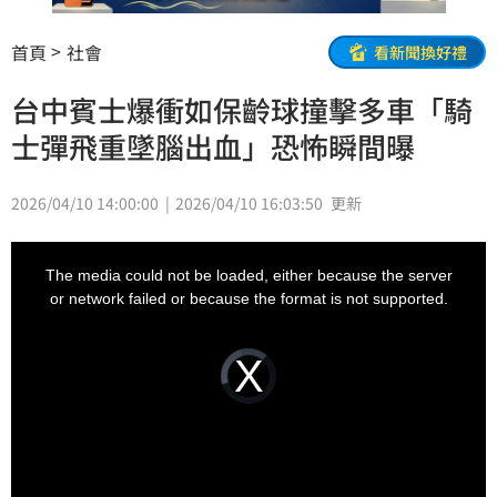
首頁
社會
看新聞換好禮
台中賓士爆衝如保齡球撞擊多車「騎
士彈飛重墜腦出血」恐怖瞬間曝
2026/04/10 14:00:00
2026/04/10 16:03:50
更新
This
is
a
The media could not be loaded, either because the server
modal
window.
or network failed or because the format is not supported.
Video
Player
is
loading.