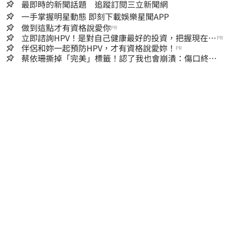
最即時的新聞話題 追蹤訂閱三立新聞網
一手掌握明星動態 即刻下載娛樂星聞APP
做到這點才有資格說愛你
PR
立即諮詢HPV！是對自己健康最好的投資，把握現在不
PR
嫌晚！
伴侶和妳一起預防HPV，才有資格說愛妳！
PR
蔡依珊撕掉「完美」標籤！認了我也會崩潰：傷口終究
會癒合