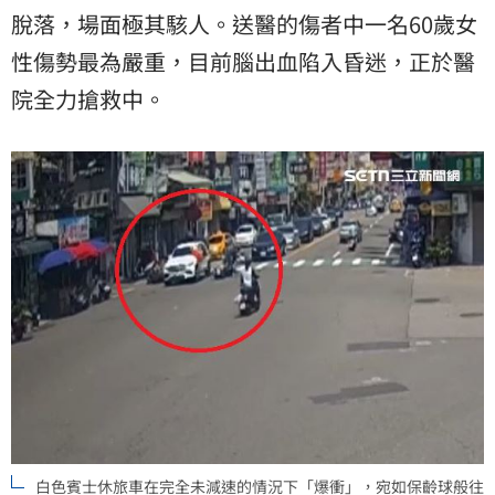
脫落，場面極其駭人。送醫的傷者中一名60歲女
性傷勢最為嚴重，目前腦出血陷入昏迷，正於醫
院全力搶救中。
白色賓士休旅車在完全未減速的情況下「爆衝」，宛如保齡球般往