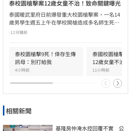
泰校園槍擊案12歲女童不治！致命關鍵曝光
泰國暖武里府日前爆發重大校園槍擊案，一名14
歲男學生週五上午在學校開槍造成多名師生死
傷，之後舉槍自盡，且嫌犯被懷疑案發前已在家
-11分鐘前
中殺害祖父母，而一名12歲女童送醫搶救後傷重
不治，使整起事件死亡人數增加至9人。慘案發
生後，泰國總理阿努廷（Anutin Charnvirakul）
泰校園槍擊9死！倖存生傳
泰國校園槍擊案
隨即承諾推動新的槍枝管制法律，未來擬限制一
訊母：別打給我
12歲女童不治
般民眾攜帶槍枝，僅允許執勤中的政府官員持
4小時前
11小時前
槍。
相關新聞
基隆房仲淹水控回覆不實　公