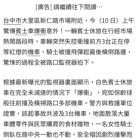
[廣告] 請繼續往下閱讀…
台中市
大里區新仁路市場附近，今（10 日）上午
驚傳
賓士
車
爆衝
意外！一輛賓士休旅在行經市場
熱鬧路段時，車輛突然失控衝撞前方3台正在停
等紅燈的
機車
，騎士被撞飛彈起最後橫倒路邊，
驚悚的過程全被路口監視器拍下。
根據最新曝光的監視器畫面顯示，白色賓士休旅
車在完全未減速的情況下「爆衝」，宛如保齡球
般往前撞及橫掃路口多部機車。警方與救護單位
證實，該起事故共波及3台機車，地面散落大量
車體零件與民眾購買的食材雜物，一名女性騎士
倒臥在路中央一動也不動，安全帽因劇烈撞擊而