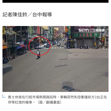
記者陳佳鈴／台中報導
賓士休旅在行經市場熱鬧路段時，車輛突然失控衝撞前方3台正在
停等紅燈的機車。（圖／翻攝畫面）