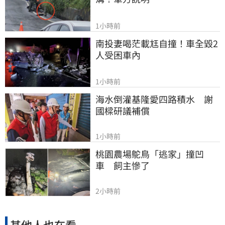
1小時前
南投妻喝茫載尪自撞！車全毀2
人受困車內
1小時前
海水倒灌基隆愛四路積水　謝
國樑研議補償
1小時前
桃園農場鴕鳥「逃家」撞凹
車　飼主慘了
2小時前
其他人也在看