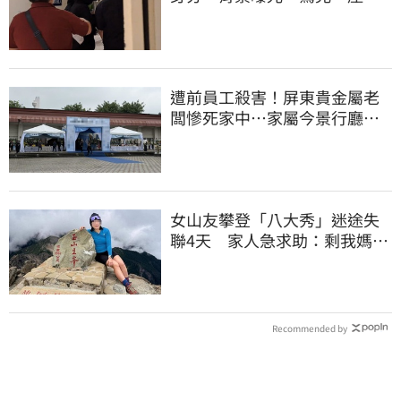
紀錄全空白」
遭前員工殺害！屏東貴金屬老
闆慘死家中…家屬今景行廳低
調送別最後一程
女山友攀登「八大秀」迷途失
聯4天 家人急求助：剩我媽還
沒找到
Recommended by