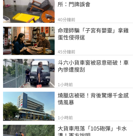
所：門牌誤會
40分鐘前
命理師騙「子宮有嬰靈」拿雞
蛋性侵得逞
45分鐘前
斗六小貨車窗被惡意砸破！車
內慘遭搜刮
1小時前
燒臘店被砸！背後驚爆千金感
情風暴
1小時前
大貨車甩落「105砲彈」卡水
溝！軍方說明