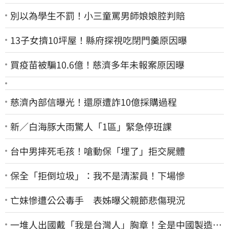
別以為學生不罰！小三童罵男師娘娘腔判賠
13子女擠10坪屋！縣府探視吃閉門羹原因曝
買疫苗被騙10.6億！慈濟多年未報案原因曝
慈濟內部信曝光！還原遭詐10億採購過程
新／白海豚大雨驚人「1區」緊急停班課
台中男摔死毛孩！嗆動保「埋了」拒交屍體
保全「拒倒垃圾」：我不是清潔員！下場慘
亡妹慘遭公公毒手 表姊曝父親節悲傷現況
一堆人出國戴「我是台灣人」胸章！全是中國製造