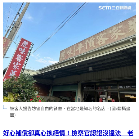
被客人提告妨害自由的餐廳，在當地是知名的名店。(圖/翻攝畫
面)
好心補償卻真心換絕情！檢察官認證沒違法 老