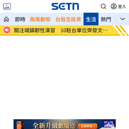
登入
即時
颱風動態
台股怎投資
生活
熱門
影音
分撮
關注城鎮韌性演習 10駐台單位齊發文宣
邱凱偉
導