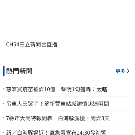
CH54三立新聞台直播
熱門新聞
更多
慈濟買疫苗被詐10億 聲明1句醫轟：太瞎
吊車大王哭了！望新豐車站感謝憶起這瞬間
7縣市大雨特報開轟 白海豚減慢、雨炸3天
新／白海豚逼近！氣象署宣布14:30發海警