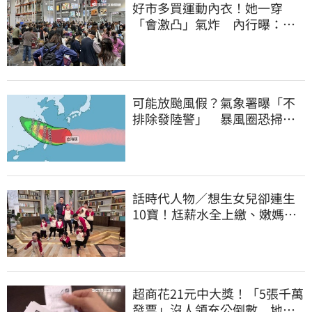
好市多買運動內衣！她一穿
「會激凸」氣炸 內行曝：其
實很正常
可能放颱風假？氣象署曝「不
排除發陸警」 暴風圈恐掃過2
地
話時代人物／想生女兒卻連生
10寶！尪薪水全上繳、嫩媽吐
心聲：不生了
超商花21元中大獎！「5張千萬
發票」沒人領充公倒數 地點