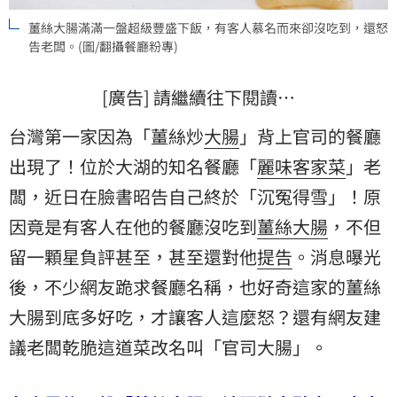
薑絲大腸滿滿一盤超級豐盛下飯，有客人慕名而來卻沒吃到，還怒
告老闆。(圖/翻攝餐廳粉專)
[廣告] 請繼續往下閱讀…
台灣第一家因為「薑絲炒
大腸
」背上官司的餐廳
出現了！位於大湖的知名餐廳「
麗味客家菜
」
老
闆
，近日在臉書昭告自己終於「沉冤得雪」！原
因竟是有客人在他的餐廳沒吃到
薑絲大腸
，不但
留一顆星負評甚至，甚至還對他
提告
。消息曝光
後，不少網友跪求餐廳名稱，也好奇這家的薑絲
大腸到底多好吃，才讓客人這麼怒？還有網友建
議老闆乾脆這道菜改名叫「官司大腸」。