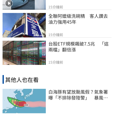
15分鐘前
全聯阿嬤級洗碗精　客人讚去
油力強用45年
15分鐘前
台股ETF規模飆破7.5兆　「這
兩檔」翻倍漲
15分鐘前
其他人也在看
白海豚有望放颱風假？氣象署
曝「不排除發陸警」 暴風圈
恐掃過2地