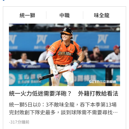
統一獅
中職
味全龍
統一火力低迷需要洋砲？　外籍打教給看法
統一獅5日以0：3不敵味全龍，吞下本季第13場
完封敗創下隊史最多，談到球隊需不需要尋找洋
砲加強火力，外籍打擊教練馬修爾直言談補強不
-317分鐘前
如談現況，也認為從開季到現在只有陳傑憲的表