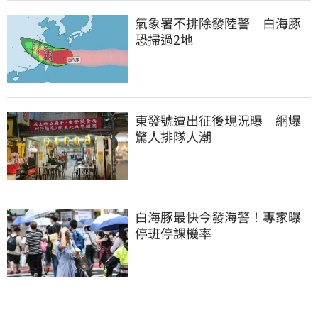
氣象署不排除發陸警　白海豚
恐掃過2地
東發號遭出征後現況曝　網爆
驚人排隊人潮
白海豚最快今發海警！專家曝
停班停課機率