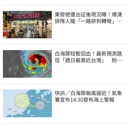
東發號遭出征後現況曝！爆湧
排隊人龍「一路排到轉彎」
上萬網友力挺
白海豚短暫回血！最新預測路
徑「週日最靠近台灣」 粉
專：暴風圈擦邊過
快訊／白海豚颱風逼近！氣象
署宣布14:30發布海上警報