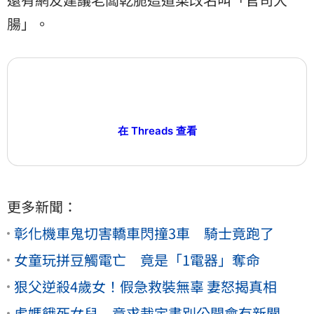
腸」。
在 Threads 查看
更多新聞：
彰化機車鬼切害轎車閃撞3車 騎士竟跑了
女童玩拼豆觸電亡 竟是「1電器」奪命
狠父逆殺4歲女！假急救裝無辜 妻怒揭真相
虎媽餓死女兒 竟求裁定書別公開會有新聞