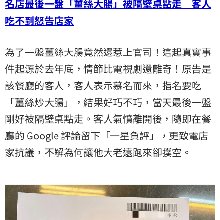
名店最後一盤「薑絲大腸」被隔壁桌點走 客人
吃不到怒告店家
為了一盤薑絲大腸竟然還惹上官司！這起真實事
件起源於去年底，情節比電視劇還離奇！原告是
該餐廳的客人，客人表示慕名而來，指名要吃
「薑絲炒大腸」，結果好巧不巧，當天最後一盤
剛好被隔壁桌點走。客人氣憤離開後，隨即在餐
廳的 Google 評論留下「一星負評」，更致電店
家抗議，不解為何讓他大老遠跑來卻撲空。