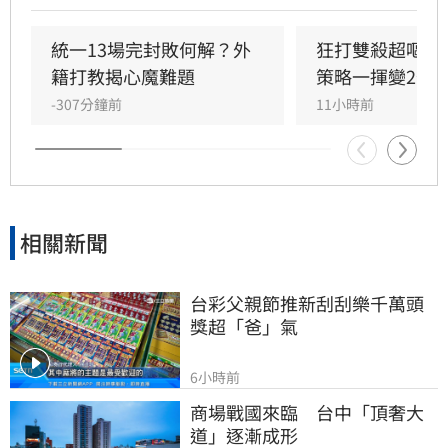
現較為穩定，喊話其他選手也要跳出來。
統一13場完封敗何解？外
狂打雙殺超嘔　
籍打教揭心魔難題
策略一揮變2分
-307分鐘前
11小時前
相關新聞
台彩父親節推新刮刮樂千萬頭
獎超「爸」氣
6小時前
商場戰國來臨　台中「頂奢大
道」逐漸成形