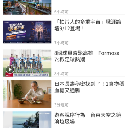
6小時前
「拍片人的多重宇宙」職涯論
壇9/12登場！
7小時前
8國球員齊聚高雄　Formosa 
7s掀足球熱潮
8小時前
日本長壽秘密找到了！1食物穩
血糖又通腸
3分鐘前
遊客脫序行為　台東天空之鏡
淪垃圾場