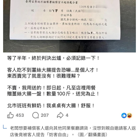
老闆想要補償客人還向其他同業餐廳調貨，沒想到親自邀請客人返
店後竟被客人提告「妨害自由」。（圖／翻攝畫面）