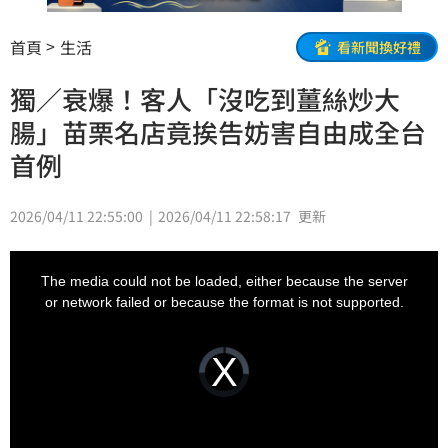
首頁
生活
看新聞換好禮
獨／衰爆！客人「沒吃到薑絲炒大
腸」苗栗名店竟挨告妨害自由成全台
首例
2026/04/11 22:55:00
2026/04/11 22:58:17
更新
This
is
a
The media could not be loaded, either because the server
modal
window.
or network failed or because the format is not supported.
Video
Player
is
loading.