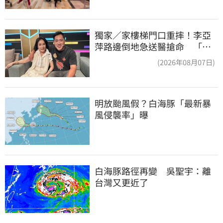
獨家／家樓梯門口重摔！李亞
萍路邊倒地急送醫搶命 「最
新傷況」曝
(2026年08月07日)
明放颱風假？白海豚「最新暴
風侵襲率」曝
白海豚路徑再變　吳聖宇：離
台灣又更近了