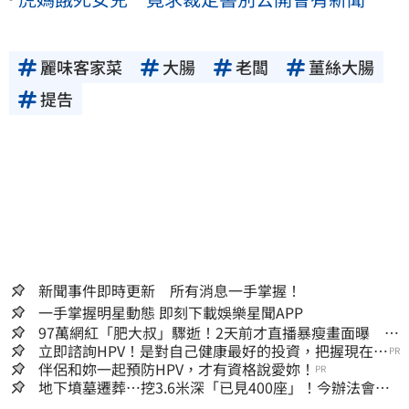
麗味客家菜
大腸
老闆
薑絲大腸
提告
新聞事件即時更新 所有消息一手掌握！
一手掌握明星動態 即刻下載娛樂星聞APP
97萬網紅「肥大叔」驟逝！2天前才直播暴瘦畫面曝 網
淚崩：一路好走
立即諮詢HPV！是對自己健康最好的投資，把握現在不
PR
嫌晚！
伴侶和妳一起預防HPV，才有資格說愛妳！
PR
地下墳墓遷葬…挖3.6米深「已見400座」！今辦法會安
撫祖先