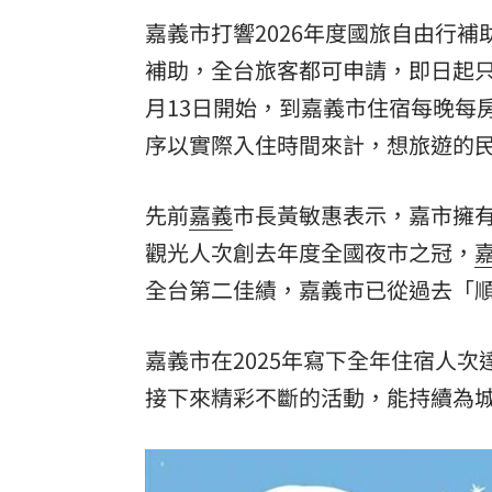
嘉義市打響2026年度國旅自由行補
理想混蛋號召粉絲跨海追星吃美食！
18:
補助，全台旅客都可申請，即日起
月13日開始，到嘉義市住宿每晚每房
序以實際入住時間來計，想旅遊的
先前
嘉義
市長黃敏惠表示，嘉市擁
觀光人次創去年度全國夜市之冠，
全台第二佳績，嘉義市已從過去「
嘉義市在2025年寫下全年住宿人次
接下來精彩不斷的活動，能持續為