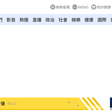
娛樂星聞
iNEWS
祝你健康
門
影音
熱搜
直播
政治
社會
娛樂
健康
國際
03:04
向
01:22
多日
01:08
造假
00:18
旺
00:15
台傭
00:12
特報
00:01