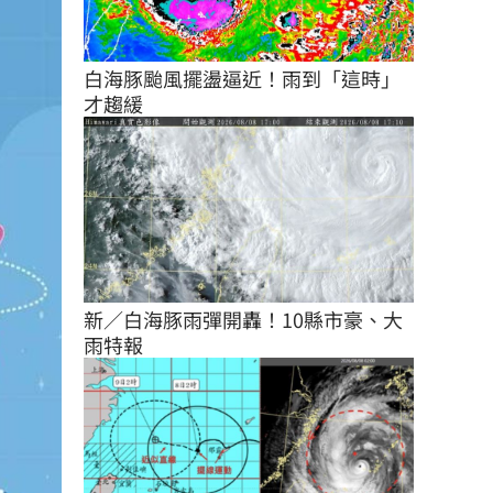
白海豚颱風擺盪逼近！雨到「這時」
才趨緩
新／白海豚雨彈開轟！10縣市豪、大
雨特報