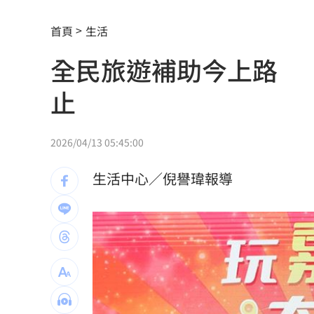
南電Q2財報公布後 目標價調升
00:00
首頁
生活
俄軍空襲烏克蘭首都基輔及周邊 4人喪
全民旅遊補助今上路 「
費仔確定成自由球員 下一步動向引人
止
米蘭達離婚奧蘭多布魯13年！罕談前夫
美制裁杜拜加密幣交所！控助伊朗革命
2026/04/13 05:45:00
美就業數據爆冷 這信號Fed升息警報降
生活中心／倪譽瑋報導
梅西父親病逝享壽68歲 一路陪伴兒闖
5登山客2025年雪崩失蹤 尼泊爾尋獲遺
喝錯傷身！營養師整理喝咖啡「7大守則
美：東南亞詐騙園區多由中國背景組織