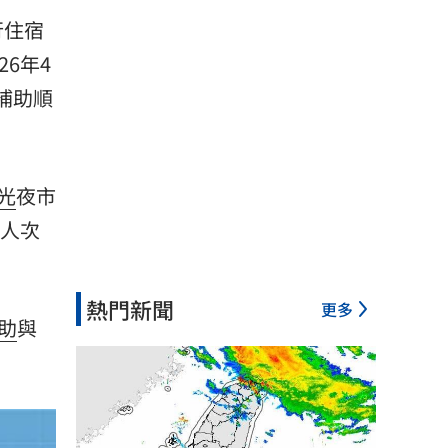
行住宿
6年4
補助順
光
夜市
光人次
熱門新聞
更多
助
與