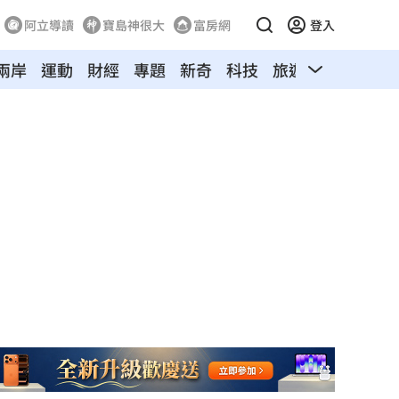
阿立導讀
寶島神很大
富房網
登入
兩岸
運動
財經
專題
新奇
科技
旅遊
汽車
寵物