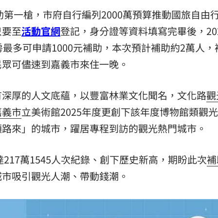
助第一槍，市府自行編列2000萬預算推動國旅自由
15
只要至
活動官網
登記，身分證等資料填寫完畢後，202
最多可申請1000元補助，本次預計補助約2萬人，
民眾可儘速到嘉義市來住一晚。
有深厚的人文底蘊，以豐富林業文化聞名，文化路
觀
嘉義市
立美術館2025年度更創下該年度博物館類觀
順路來」的城市，躍居專程到訪的觀光熱門城市。
達217萬1545人次紀錄、創下歷史新高，期盼此次
補
城市吸引觀光人潮、帶動錢潮。