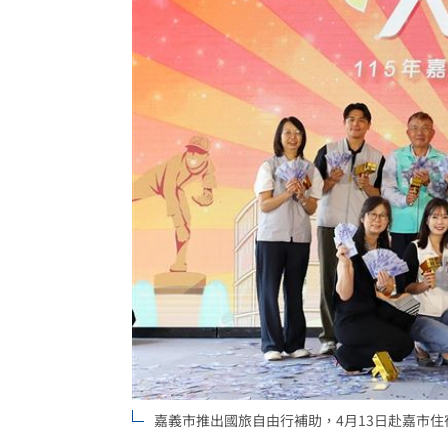
拆監獄家書見「叫別人老婆」人妻氣炸
ETF存到2千萬退休！他因1封信重回職場
社宅包租爆糾紛 房客控業者硬闖屋內
台灣彩券開獎直播中
20:31
LIVE三立+24小時直播
15:27
三立iNEWS新聞台線上直播
18:00
台彩父親節推新刮刮樂千萬頭獎超「爸
商場戰國來臨 台中「頂奢大道」逐漸
「拍片人的多重宇宙」職涯論壇9/12登
嘉義市推出國旅自由行補助，4月13日赴嘉市
8國球員齊聚高雄 Formosa 7s掀足球