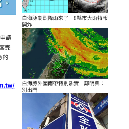
白海豚劇烈降雨來了　8縣市大雨特報
開炸
可申請
旅客完
意的
白海豚外圍雨帶特別紮實　鄭明典：
m.tw/
別出門