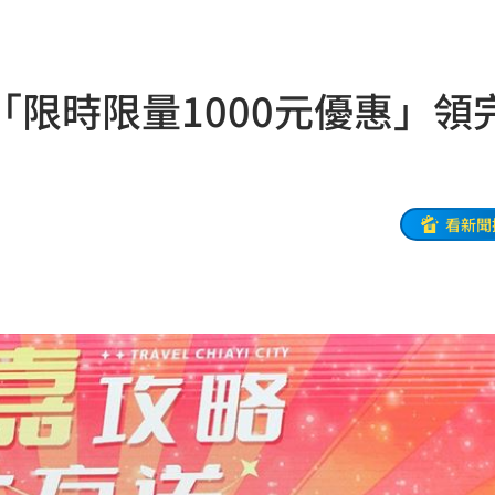
命
23:59
限時限量1000元優惠」領
關注
23:50
互動
23:40
衛隊
23:37
看新聞
溫
23:34
足壇
23:31
體
23:29
」
23:27
主導
23:25