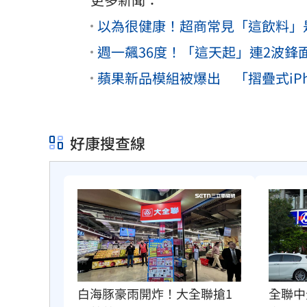
以為很健康！超商常見「這飲料」
週一飆36度！「這天起」連2波
蘋果新品模組被爆出 「摺疊式iPho
好康搜查線
白海豚豪雨開炸！大全聯搶1
全聯中