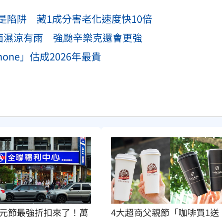
是陷阱 藏1成分害老化速度快10倍
鋒面濕涼有雨 強颱辛樂克還會更強
ne」估成2026年最貴
元節最強折扣來了！萬
4大超商父親節「咖啡買1送