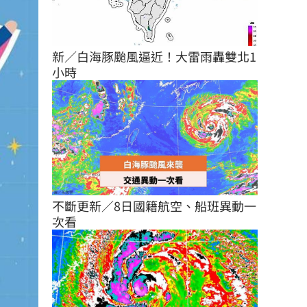
新／白海豚颱風逼近！大雷雨轟雙北1
小時
不斷更新／8日國籍航空、船班異動一
次看