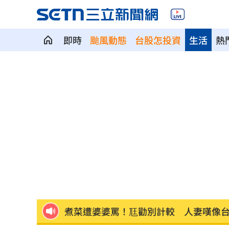
即時
颱風動態
台股怎投資
生活
熱
退休金買錶討妻歡心 她一句話神反轉
Fed沒升息股市跌 投信揭下一步布局方
少女在家產子男嬰夭折 裹毛巾藏住處
劍橋最年輕黑人教授閃辭！爆論文抄襲
遊日瘋買恢復衣「穿」越疲勞 2因素助
煮菜遭婆婆罵！尫勸別計較 人妻嘆像
新／白海豚近北部海面！氣象署發豪雨