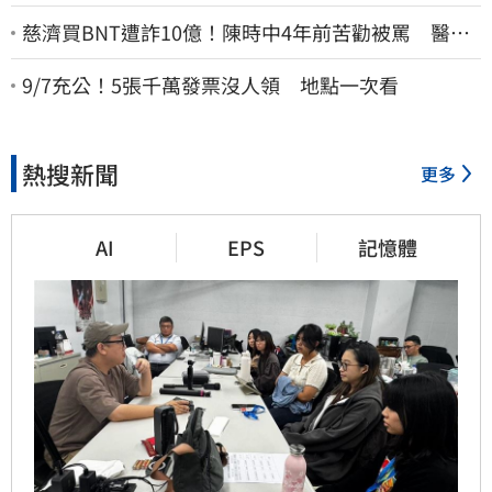
慈濟買BNT遭詐10億！陳時中4年前苦勸被罵 醫挖4
年前貼文：藍白全翻車
9/7充公！5張千萬發票沒人領 地點一次看
熱搜新聞
更多
AI
EPS
記憶體