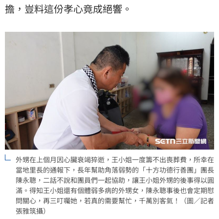
擔，豈料這份孝心竟成絕響。
外甥在上個月因心臟衰竭猝逝，王小姐一度籌不出喪葬費，所幸在
當地里長的通報下，長年幫助角落弱勢的「十方功德行善團」團長
陳永聰，二話不說和團員們一起協助，讓王小姐外甥的後事得以圓
滿。得知王小姐還有個體弱多病的外甥女，陳永聰事後也會定期慰
問關心，再三叮囑她，若真的需要幫忙，千萬別客氣！（圖／記者
張雅筑攝）