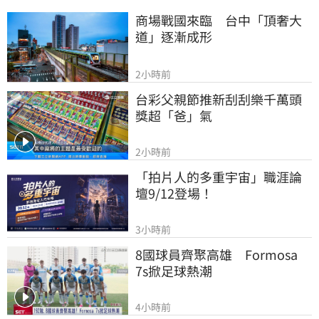
商場戰國來臨　台中「頂奢大
道」逐漸成形
2小時前
台彩父親節推新刮刮樂千萬頭
獎超「爸」氣
2小時前
「拍片人的多重宇宙」職涯論
壇9/12登場！
3小時前
8國球員齊聚高雄　Formosa 
7s掀足球熱潮
4小時前