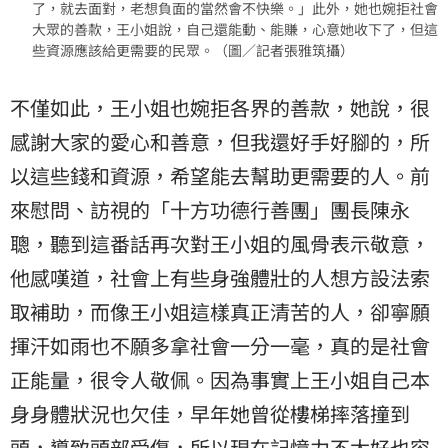
了，就去面對，老想負面的當然會不快樂。」此外，她也婉拒社會
大眾的善款，王小姐說，自己還能動、能賺，心意她收下了，但這
些資源應該給更需要的民眾。（圖／記者張雅筑攝）
不僅如此，王小姐也婉拒各界的善款，她說，很
感謝大家的愛心和善意，但我還好手好腳的，所
以這些錢和資源，希望能去幫助更需要的人。前
來慰問、訪視的「十方功德行善團」團長陳永
聰，聽到這番話再次對王小姐的風骨表示敬意，
他感嘆道，社會上有些身強體壯的人想方設法索
取補助，而像王小姐這樣真正清苦的人，卻寧願
揮汗如雨也不願多拿社會一分一毫，真的是社會
正能量，很令人敬佩。因為事實上王小姐自己本
身身體狀況也欠佳，早年她曾從樓梯摔落撞到
頭，導致頭部受傷，所以現在記憶力不太好也容