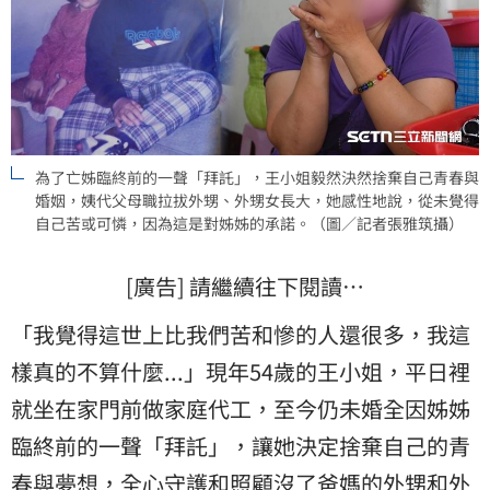
為了亡姊臨終前的一聲「拜託」，王小姐毅然決然捨棄自己青春與
婚姻，姨代父母職拉拔外甥、外甥女長大，她感性地說，從未覺得
自己苦或可憐，因為這是對姊姊的承諾。（圖／記者張雅筑攝）
[廣告] 請繼續往下閱讀…
「我覺得這世上比我們苦和慘的人還很多，我這
樣真的不算什麼...」現年54歲的王小姐，平日裡
就坐在家門前做家庭代工，至今仍未婚全因姊姊
臨終前的一聲「拜託」，讓她決定捨棄自己的青
春與夢想，全心守護和照顧沒了爸媽的外甥和外