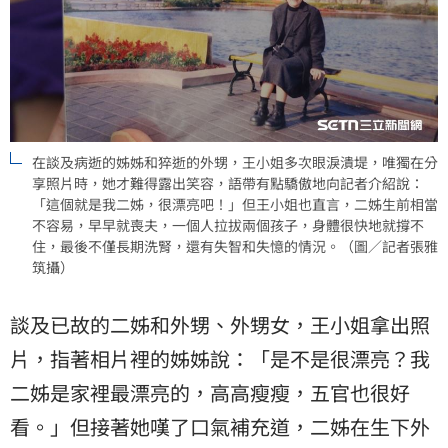
在談及病逝的姊姊和猝逝的外甥，王小姐多次眼淚潰堤，唯獨在分
享照片時，她才難得露出笑容，語帶有點驕傲地向記者介紹說：
「這個就是我二姊，很漂亮吧！」但王小姐也直言，二姊生前相當
不容易，早早就喪夫，一個人拉拔兩個孩子，身體很快地就撐不
住，最後不僅長期洗腎，還有失智和失憶的情況。（圖／記者張雅
筑攝）
談及已故的二姊和外甥、外甥女，王小姐拿出照
片，指著相片裡的姊姊說：「是不是很漂亮？我
二姊是家裡最漂亮的，高高瘦瘦，五官也很好
看。」但接著她嘆了口氣補充道，二姊在生下外