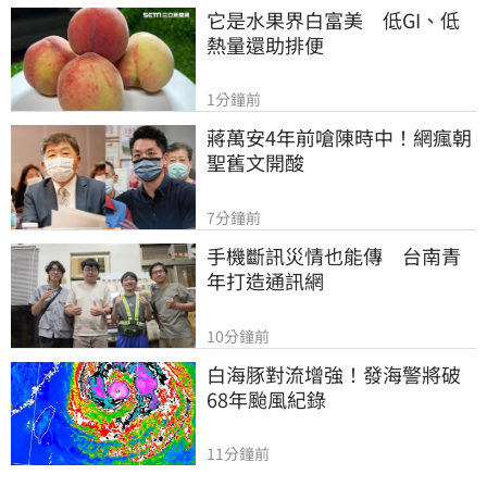
它是水果界白富美　低GI、低
熱量還助排便
1分鐘前
蔣萬安4年前嗆陳時中！網瘋朝
聖舊文開酸
7分鐘前
手機斷訊災情也能傳　台南青
年打造通訊網
10分鐘前
白海豚對流增強！發海警將破
68年颱風紀錄
11分鐘前