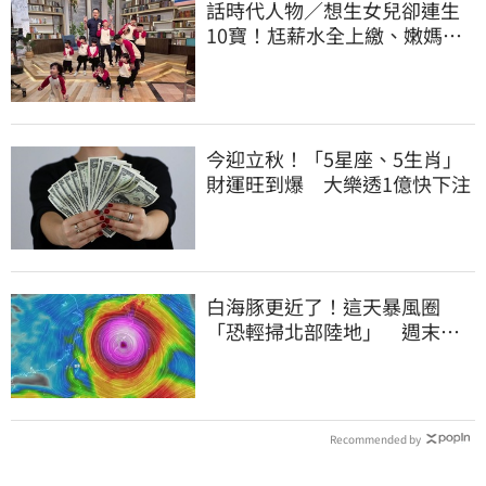
話時代人物／想生女兒卻連生
10寶！尪薪水全上繳、嫩媽吐
心聲：不生了
今迎立秋！「5星座、5生肖」
財運旺到爆 大樂透1億快下注
白海豚更近了！這天暴風圈
「恐輕掃北部陸地」 週末風
雨熱區曝光
Recommended by