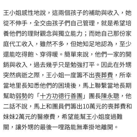
王小姐感性地說，這兩個孩子的補助與收入，她
從不伸手，全交由孩子們自己管理，就是希望培
養他們的理財觀念與獨立能力；而她自己那份家
庭代工收入，雖然不多，但她知足地認為，至少
還能吃得飽、穿得暖。簡單來說，他們一家的開
銷與收入，過去幾乎只是勉強打平。因此在外甥
突然病逝之際，王小姐一度籌不出
喪葬費
，所幸
當地里長知悉他們的困境後，馬上聯繫當地長期
幫助
弱勢
的「
十方功德行善團
」團長
陳永聰
，他
二話不說，馬上和團員們籌出10萬元的喪葬費和
妹妹2萬元的醫療費，希望能幫王小姐度過難
關，讓外甥的最後一哩路能無牽掛地離開。