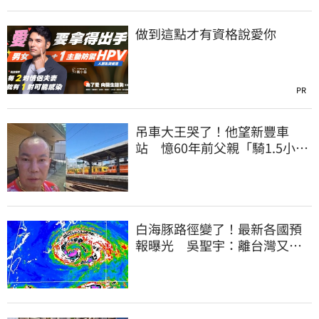
做到這點才有資格說愛你
PR
吊車大王哭了！他望新豐車
站 憶60年前父親「騎1.5小時
單車載他圓夢」
白海豚路徑變了！最新各國預
報曝光 吳聖宇：離台灣又更
近一點