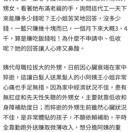
甥女。看著她布滿老繭的手，詢問這代工一天下
來能賺多少錢呢？王小姐苦笑地回答，沒多少
錢，一籃只賺幾十塊而已，一個月下來大概3、4
千，算是賺吃飯錢啦！為什麼不申請中、低收
呢？她的回答讓人心疼又鼻酸。
姨代母職拉拔大的外甥，日前因心臟衰竭在家中
猝逝，這讓白髮人送黑髮人的小阿姨王小姐非常
心痛也手足無措。因為家中經濟狀況不佳，患有
無肛症和先天性失聰的外甥女，主要就靠低收和
身障補助度日；而猝逝的外甥生前雖然心臟狀況
不佳，是非常體貼的孩子，不願依賴補助，平時
全靠勤跑外送賺取微薄收入，想分擔阿姨的重