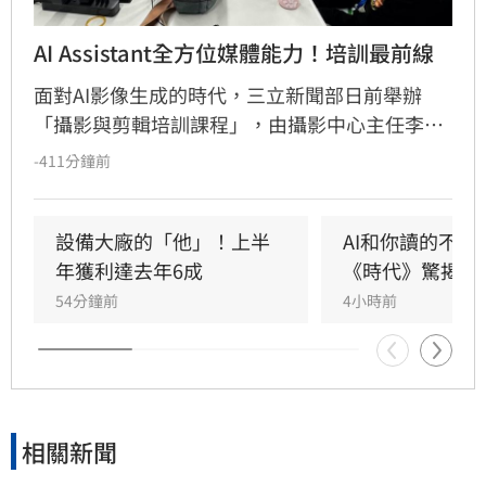
AI Assistant全方位媒體能力！培訓最前線
面對AI影像生成的時代，三立新聞部日前舉辦
「攝影與剪輯培訓課程」，由攝影中心主任李東
益率專業團隊，帶領AI Assistant培訓生深入新聞
-411分鐘前
產製第一線。課程強調AI雖能提升效率，但新聞
判斷力、敘事能力與視覺構圖仍是影像工作者的
核心競爭力。透過實地拍攝演練、作品講評及業
設備大廠的「他」！上半
AI和你讀的不同
界剪輯系統實作，引導學員從鏡位設計到後製節
年獲利達去年6成
《時代》驚揭1
奏掌握，建立完整的影音製作觀念。三立新聞部
54分鐘前
4小時前
藉由產學合作，結合AI科技與媒體實務，致力培
育兼具數位應用與新聞專業的跨域人才，協助學
生接軌產業，共同迎接媒體數位轉型趨勢。
相關新聞