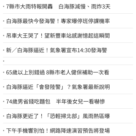
7縣市大雨特報開轟 白海豚減慢、雨炸3天
白海豚最快今發海警！專家曝停班停課機率
吊車大王哭了！望新豐車站感謝憶起這瞬間
新／白海豚逼近！氣象署宣布14:30發海警
65歲以上別錯過 8縣市老人健保補助一次看
白海豚逼近「會發陸警」？氣象署最新說明
74歲男省錢吃麵包 半年後女兒一看嚇慘
白海豚更近了！「恐輕掃北部」風雨熱區曝
下午手機響別怕！網路降速演習預告將登場