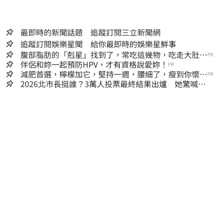
最即時的新聞話題 追蹤訂閱三立新聞網
追蹤訂閱娛樂星聞 給你最即時的娛樂星鮮事
腹部脂肪的「剋星」找到了，常吃這幾物，吃走大肚
PR
囊，瘦出小蠻腰
伴侶和妳一起預防HPV，才有資格說愛妳！
PR
減肥首選，檸檬加它，堅持一週，腰細了，瘦到你懷疑
PR
人生
2026北市長挺誰？3萬人投票最終結果出爐 她驚喊：
蔣萬安真該緊張了