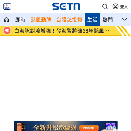
登入
即時
颱風動態
台股怎投資
生活
熱門
影音
風紀
M1A2T桃機演練反空降 淡水河架阻絕鏈
視導城