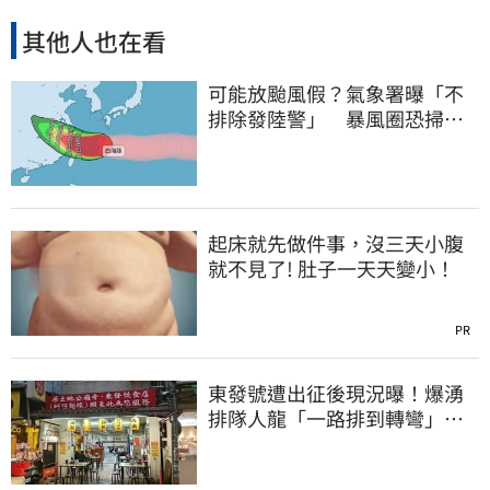
其他人也在看
可能放颱風假？氣象署曝「不
排除發陸警」 暴風圈恐掃過2
地
起床就先做件事，沒三天小腹
就不見了! 肚子一天天變小！
PR
東發號遭出征後現況曝！爆湧
排隊人龍「一路排到轉彎」
上萬網友力挺