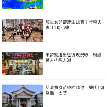
想生女兒卻連生10寶！年輕夫
妻吐1句心聲
東發號遭出征後現況曝　網爆
驚人排隊人潮
慈濟買疫苗被詐10億　聲明1句
醫轟：太瞎