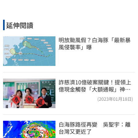
延伸閱讀
明放颱風假？白海豚「最新暴
風侵襲率」曝
詐慈濟10億破案關鍵！提領上
億現金觸發「大額通報」神鬼
律師遭擊落內幕
(2023年01月18日)
白海豚路徑再變　吳聖宇：離
台灣又更近了