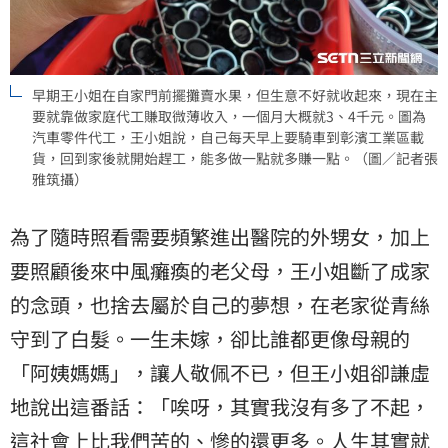
早期王小姐在自家門前擺攤賣水果，但生意不好就收起來，現在主
要就靠做家庭代工賺取微薄收入，一個月大概就3、4千元。圖為
汽車零件代工，王小姐說，自己每天早上要騎車到彰濱工業區載
貨，回到家後就開始趕工，能多做一點就多賺一點。（圖／記者張
雅筑攝）
為了隨時照看需要頻繁進出醫院的外甥女，加上
要照顧後來中風癱瘓的老父母，王小姐斷了成家
的念頭，也捨去屬於自己的夢想，在老家從青絲
守到了白髮。一生未嫁，卻比誰都更像母親的
「阿姨媽媽」，讓人敬佩不已，但王小姐卻謙虛
地說出這番話：「唉呀，其實我沒有多了不起，
這社會上比我們苦的、慘的還更多。人生其實就