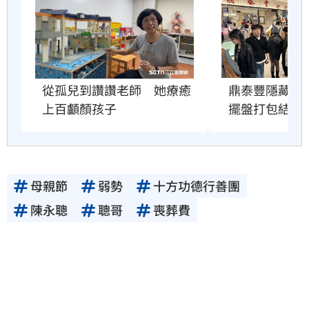
從孤兒到讚讚老師　她療癒
鼎泰豐隱藏服
上百顱顏孩子
擺盤打包結果
母親節
弱勢
十方功德行善團
陳永聰
聰哥
喪葬費