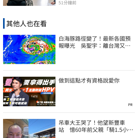
51分鐘前
其他人也在看
白海豚路徑變了！最新各國預
報曝光 吳聖宇：離台灣又更
近一點
做到這點才有資格說愛你
PR
吊車大王哭了！他望新豐車
站 憶60年前父親「騎1.5小時
單車載他圓夢」