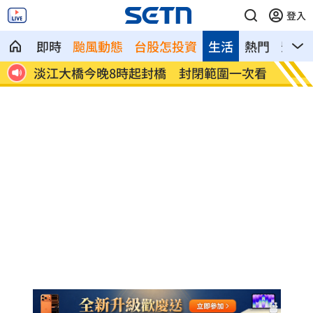
登入
即時
颱風動態
台股怎投資
生活
熱門
影音
劇組
淡江大橋今晚8時起封橋 封閉範圍一次看
林庭謙