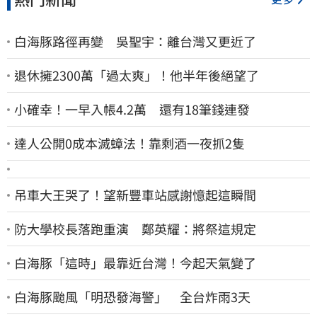
白海豚路徑再變 吳聖宇：離台灣又更近了
退休擁2300萬「過太爽」！他半年後絕望了
小確幸！一早入帳4.2萬 還有18筆錢連發
達人公開0成本滅蟑法！靠剩酒一夜抓2隻
吊車大王哭了！望新豐車站感謝憶起這瞬間
防大學校長落跑重演 鄭英耀：將祭這規定
白海豚「這時」最靠近台灣！今起天氣變了
白海豚颱風「明恐發海警」 全台炸雨3天