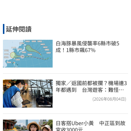
延伸閱讀
白海豚暴風侵襲率6縣市破5
成！1縣市飆67%
獨家／返國前都被攔？機場連3
年都遇到 台灣遊客：難怪日
本觀光這麼強
(2026年08月04日)
日客搭Uber小黃　中正區到故
宮收3000元