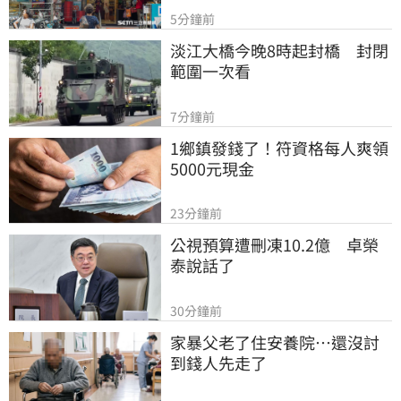
5分鐘前
淡江大橋今晚8時起封橋　封閉
範圍一次看
7分鐘前
1鄉鎮發錢了！符資格每人爽領
5000元現金
23分鐘前
公視預算遭刪凍10.2億　卓榮
泰說話了
30分鐘前
家暴父老了住安養院…還沒討
到錢人先走了