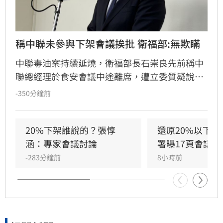
稱中聯未參與下架會議挨批 衛福部:無欺瞞
中聯毒油案持續延燒，衛福部長石崇良先前稱中
聯總經理於食安會議中途離席，遭立委質疑說謊
並要求下台。衛福部今日正式澄清，石部長當日
-350分鐘前
未親自出席會議，是依據會議逐字稿中後期無廠
商發言紀錄，作出的合理判斷，絕非刻意隱匿或
誤導大眾。衛福部強調，該份紀錄已完整公開於
20%下架誰說的？張惇
還原20%以下免
食藥署中聯油品專區，未來將以更謹慎態度回應
涵：專家會議討論
署曝17頁會議記
各界疑問。（記者：簡浩正）
-283分鐘前
8小時前