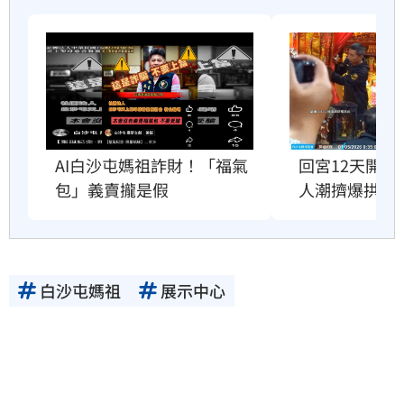
AI白沙屯媽祖詐財！「福氣
回宮12天開
包」義賣攏是假
人潮擠爆拱天
白沙屯媽祖
展示中心