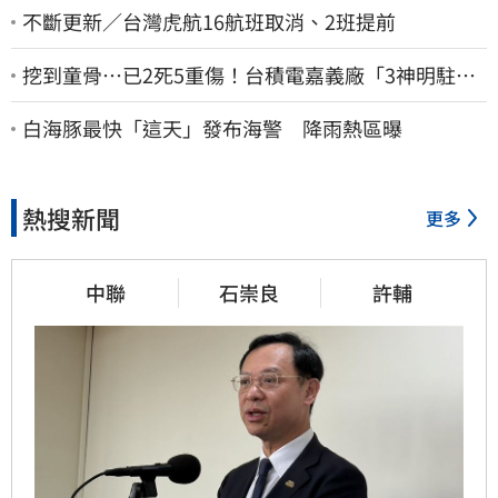
不斷更新／台灣虎航16航班取消、2班提前
挖到童骨…已2死5重傷！台積電嘉義廠「3神明駐駕
畫面曝光」
白海豚最快「這天」發布海警 降雨熱區曝
熱搜新聞
更多
中聯
石崇良
許輔