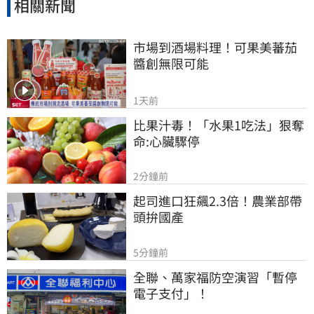
相關新聞
市場到酒場料理！可果美蕃茄
醬創無限可能
1天前
比果汁毒！「水果1吃法」狠奪
命:心臟驟停
2分鐘前
起司進口狂飆2.3倍！農業部帶
頭拚國產
5分鐘前
全聯、萬家福防空演習「暫停
電子支付」！