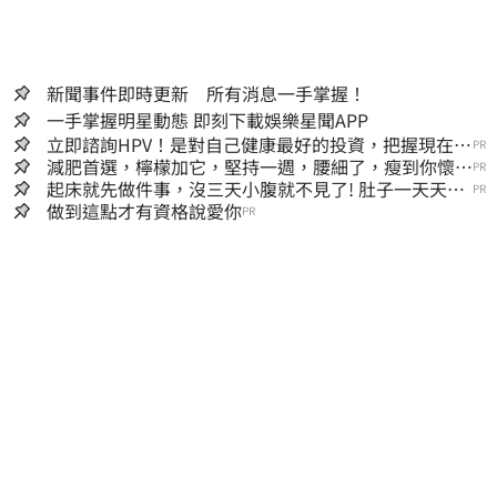
新聞事件即時更新 所有消息一手掌握！
一手掌握明星動態 即刻下載娛樂星聞APP
立即諮詢HPV！是對自己健康最好的投資，把握現在不
PR
嫌晚！
減肥首選，檸檬加它，堅持一週，腰細了，瘦到你懷疑
PR
人生
起床就先做件事，沒三天小腹就不見了! 肚子一天天變
PR
小！
做到這點才有資格說愛你
PR