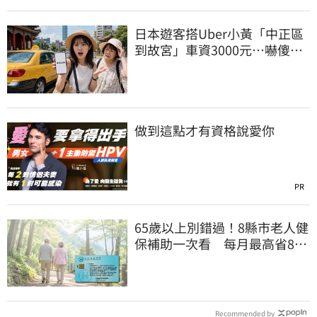
日本遊客搭Uber小黃「中正區
到故宮」車資3000元…嚇傻：
都沒心情逛了
做到這點才有資格說愛你
PR
65歲以上別錯過！8縣市老人健
保補助一次看 每月最高省826
元
Recommended by