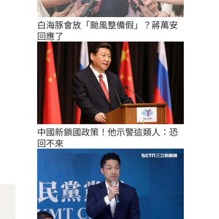
白海豚會放「颱風整備假」？蔣萬安
回應了
中國新鎖國政策！他示警這類人：恐
回不來