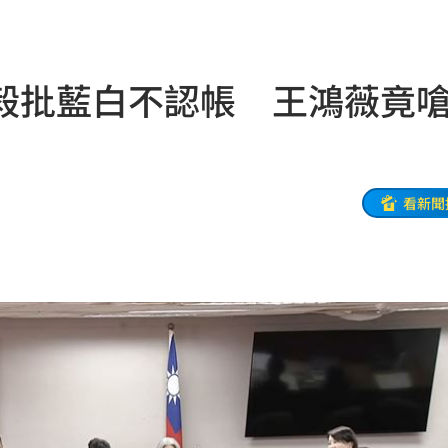
了
22:10
球星
22:09
毅批藍白不認帳 王鴻薇竟
打臉
22:07
白白
22:07
了
22:07
看新聞
出包
22:06
近況
22:05
世
22:05
裸照
21:57
物
21:52