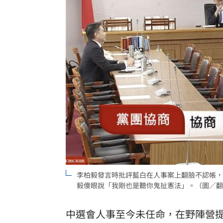
媽媽帶孩童偷辣椒罐 業者：一看是慣
SpaceX9億股解禁潮來襲 估恐引爆賣
羅志祥戲份遭重砍 回應：有存在感就
台灣彩券開獎直播中
20:31
LIVE三立+24小時直播
15:27
三立iNEWS新聞台線上直播
18:00
理想混蛋號召粉絲跨海追星吃美食！
18:
李柏毅發言時批評藍白在人事案上翻臉不認帳，
毅傻眼說「我剛也是聽你鬼扯憲法」。（圖／翻
中選會人事至今未任命，在野陣營提