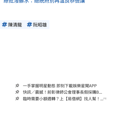
 綠批潑髒水：總統府別再溫良恭儉讓
陳清龍
阮昭雄
一手掌握明星動態 即刻下載娛樂星聞APP
快訊／震撼！前彰律師公會理事長假採購B...
臨時需要小額週轉？上【易借網】找人幫！...
PR