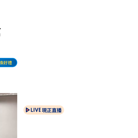
嗆
換好禮
現正直播