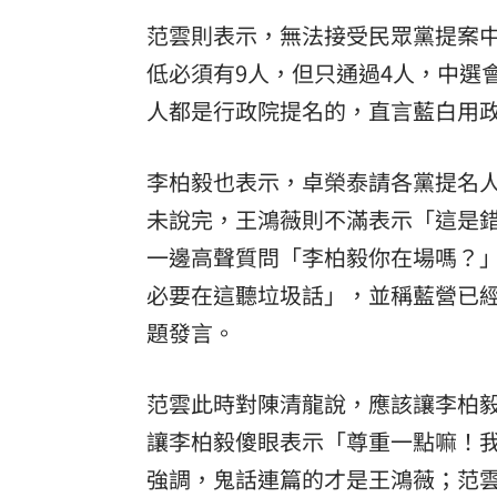
范雲則表示，無法接受民眾黨提案
低必須有9人，但只通過4人，中選
人都是行政院提名的，直言藍白用
李柏毅也表示，卓榮泰請各黨提名
未說完，王鴻薇則不滿表示「這是
一邊高聲質問「李柏毅你在場嗎？
必要在這聽垃圾話」，並稱藍營已
題發言。
范雲此時對陳清龍說，應該讓李柏
讓李柏毅傻眼表示「尊重一點嘛！
強調，鬼話連篇的才是王鴻薇；范