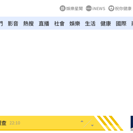
娛樂星聞
iNEWS
祝你健康
門
影音
熱搜
直播
社會
娛樂
生活
健康
國際
回
22:20
22:19
扣牌
22:15
出包
22:15
22:14
破了
22:13
調查
22:10