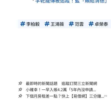
李乾龍傳被追蹤！藍「賴給清德」
李柏毅
王鴻薇
范雲
卓榮泰
最即時的新聞話題 追蹤訂閱三立新聞網
小確幸！一早入帳4.2萬「5年內沒申請...
下個月房租差一點？快上【易借網】三分鐘...
PR