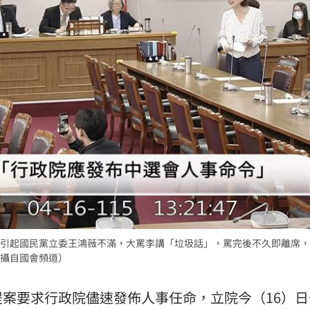
竊
21:51
壓
21:49
好
21:49
15
引起國民黨立委王鴻薇不滿，大罵李講「垃圾話」，罵完後不久即離席，
攝自國會頻道）
案要求行政院儘速發佈人事任命，立院今（16）日