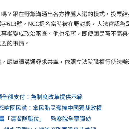
了嗎？跟在野黨溝通出各方推薦人選的模式，投票結
字613號，NCC提名當時被在野封殺，大法官認為
人事權變成政治審查。他也希望，即便國民黨不高興
重要的事情。
識，應繼續溝通尋求共識，依照立法院職權行使法辦
中願全額支付：為制度改革提供示範
怒嗆國民黨：拿民脂民膏捧中國獨裁政權
萬賣「清潔隊職位」 監察院全票彈劾