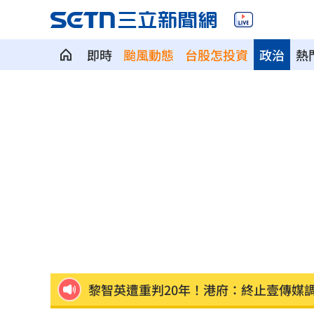
即時
颱風動態
台股怎投資
政治
熱
中聯油脂遞件申請復工 中市府打臉駁
鄭靚歆德籍妻抗低潮2年 暫停創作休養
昔警楷模淪圖利共犯！仁武警假開單救
台中宣導單用中共國徽 民代批每天都
巴基斯坦盼海峽協議 助恢復美伊談判
13場完封敗後爆發 餅總苦笑：紀錄都
黎智英遭重判20年！港府：終止壹傳媒