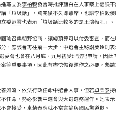
民進黨立委
李柏毅
發言時批評藍白在人事案上翻臉不
李講「垃圾話」，罵完後不久即離席，也讓李柏毅傻
的立委
范雲
也表示「垃圾話比較多的是王鴻薇吧」。
韓國瑜召集朝野協商，讓總預算可以付委審查，而在
部分，應該會再往前一大步。中選會主秘謝美玲則表
地選委會也會在八月底、九月初受理登記申請，因此
投案等重要事項，因此有盡快恢復運作之必要，懇請
從善如流、依法行政任命中選會人事，但若
卓榮泰
持
就不任命，勢必影響中選會與大選選務運作。她表示
也不會接受，卓榮泰應就不當言論與國民黨道歉。