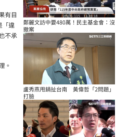
果有目
鄭麗文訪中要480萬！民主基金會：沒
是「違
撤案
也不承
理。
盧秀燕甩鍋扯台南　黃偉哲「2問題」
打臉