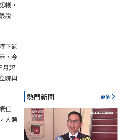
認帳，
眼說
時下氣
示，今
五月起
立院與
熱門新聞
更多
續任
，人選