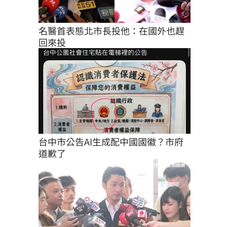
名醫首表態北市長投他：在國外也趕
回來投
台中市公告AI生成配中國國徽？市府
道歉了