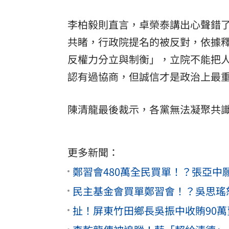
李柏毅則直言，卓榮泰講出心聲錯
共睹，行政院提名的被反對，依據釋
反權力分立與制衡」，立院不能把
認有過協商，但誠信才是政治上最
陳清龍最後裁示，各黨無法凝聚共
更多新聞：
鄭習會480萬全民買單！？張亞
民主基金會買單鄭習會！？吳思瑤
扯！屏東竹田鄉長吳振中收賄90