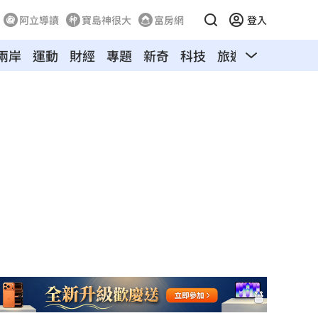
阿立導讀
寶島神很大
富房網
登入
兩岸
運動
財經
專題
新奇
科技
旅遊
汽車
寵物