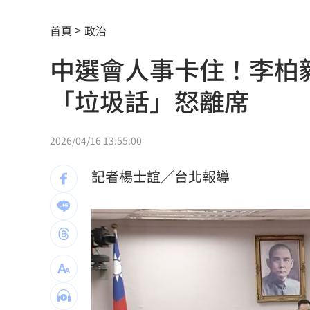
忠孝新生月台竟有「黃金」！北捷回應
首頁
政治
NBA灌籃王現身高檔Buffet！網:吃飯看
中選會人事卡住！李柏
蔡阿嘎喊怕被炎上做最好準備 網轟自
「垃圾話」怒離席
曬柯電子手環照 陳佩琪喊太帥：清清
1次違約交割預收足額款券？金管會回應
2026/04/16 13:55:00
名嘴拿刀自殘影片瘋傳 平台發聲認了
記者楊士誼／台北報導
粿粿、王子偷吃消失演藝圈 賴銘偉曝
新／2天前最後露臉 網紅「肥大叔」離
地方高官16歲女偷約男網友 遭性虐拍
台人成田機場聽中文5字秒回頭 狂推這