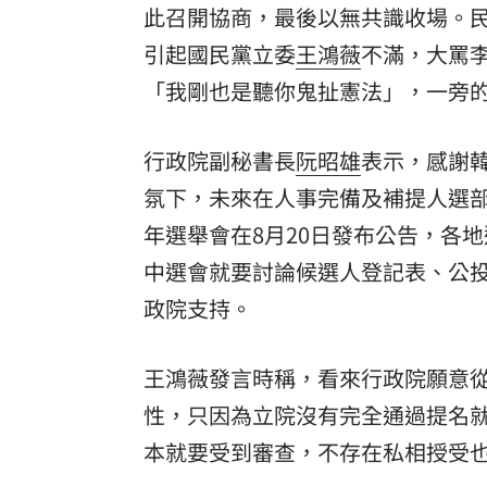
此召開協商，最後以無共識收場。
引起國民黨立委
王鴻薇
不滿，大罵
「我剛也是聽你鬼扯憲法」，一旁
行政院副秘書長
阮昭雄
表示，感謝
氛下，未來在人事完備及補提人選
年選舉會在8月20日發布公告，各
中選會就要討論候選人登記表、公
政院支持。
王鴻薇發言時稱，看來行政院願意
性，只因為立院沒有完全通過提名
本就要受到審查，不存在私相授受