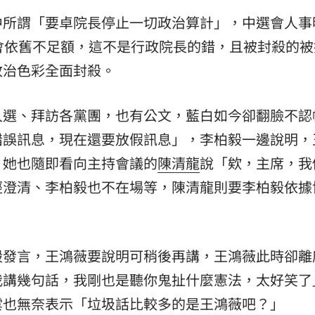
中所謂「要卓院長停止一切政治算計」，中選會人事
會依舊不足額，這不是行政院長的錯，且被封殺的被
政治色彩全面封殺。
人選、拜訪各黨團，也有公文，藍白如今卻翻臉不認
錯誤訊息，現在還要放假訊息」，李柏毅一邊說明，
」她也隨即看向主持會議的
陳清龍
說「欸，主席，我
經澄清、李柏毅也不在場等，陳清龍則要李柏毅依據
毅發言，王鴻薇要說明可稍後再講，王鴻薇此時卻離
我講幾句話，我剛也是聽你鬼扯什麼憲法，太好笑了
雲也無奈表示「垃圾話比較多的是王鴻薇吧？」