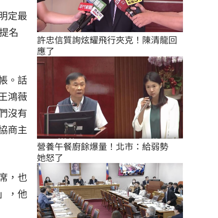
明定最
提名
許忠信質詢炫耀飛行夾克！陳清龍回
應了
帳。話
王鴻薇
們沒有
協商主
營養午餐廚餘爆量！北市：給弱勢　
她怒了
席，也
」，他