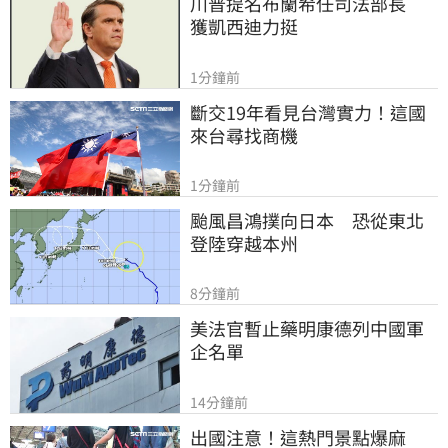
川普提名布蘭希任司法部長　
獲凱西迪力挺
1分鐘前
斷交19年看見台灣實力！這國
來台尋找商機
1分鐘前
颱風昌鴻撲向日本　恐從東北
登陸穿越本州
8分鐘前
美法官暫止藥明康德列中國軍
企名單
14分鐘前
出國注意！這熱門景點爆麻