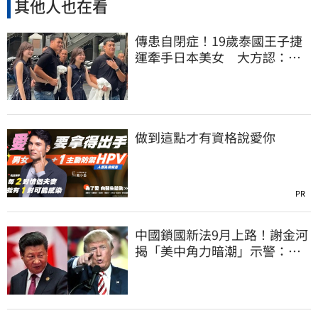
其他人也在看
傳患自閉症！19歲泰國王子捷
運牽手日本美女 大方認：
「我在追她」
做到這點才有資格說愛你
PR
中國鎖國新法9月上路！謝金河
揭「美中角力暗潮」示警：台
灣1類人危險了