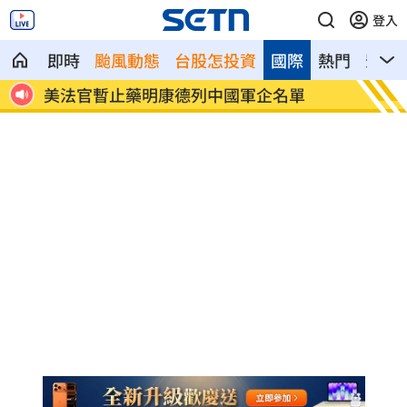
登入
即時
颱風動態
台股怎投資
國際
熱門
影音
嗨翻
美法官暫止藥明康德列中國軍企名單
張趙紘
熟