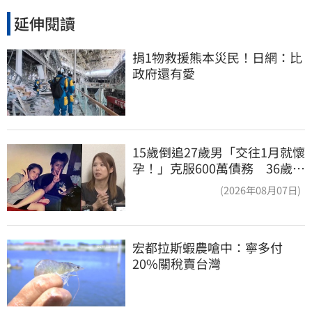
延伸閱讀
捐1物救援熊本災民！日網：比
政府還有愛
15歲倒追27歲男「交往1月就懷
孕！」克服600萬債務 36歲美
魔女當阿嬤了
(2026年08月07日)
宏都拉斯蝦農嗆中：寧多付
20%關稅賣台灣