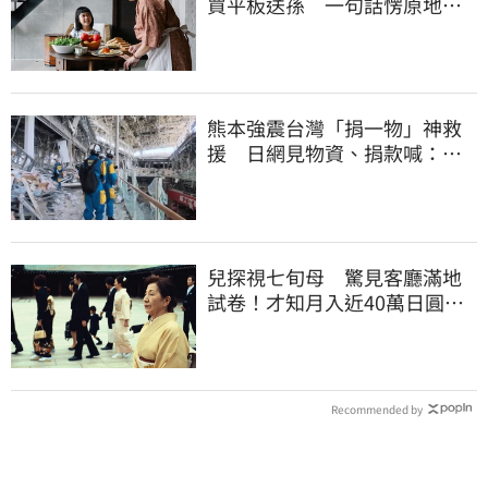
買平板送孫 一句話愣原地
「傷心不已」
熊本強震台灣「捐一物」神救
援 日網見物資、捐款喊：給
台灣統治算了
兒探視七旬母 驚見客廳滿地
試卷！才知月入近40萬日圓
真相竟如此感人
Recommended by