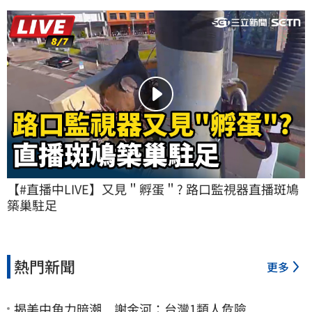
【#直播中LIVE】又見＂孵蛋＂? 路口監視器直播斑鳩
築巢駐足
熱門新聞
更多
揭美中角力暗潮 謝金河：台灣1類人危險