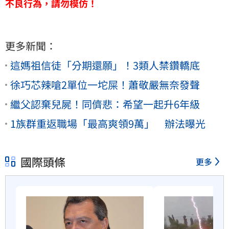
不良行為，請勿模仿！
更多新聞：
這媽祖信徒「分期還願」！3類人禁鑽轎底
徐巧芯辣嗆2單位一坨屎！蕭敬嚴無奈發聲
繼父認棄兒屍！同儕悲：希望一起升6年級
1族群重返職場「最高爽領9萬」 辦法曝光
國際頭條
更多