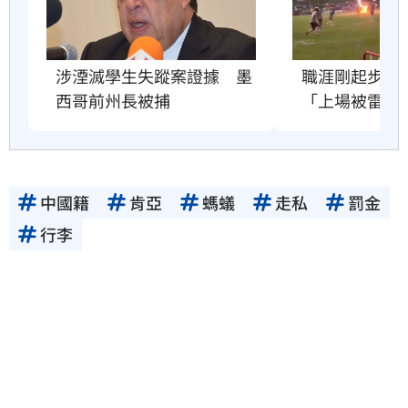
職涯剛起步　2
涉湮滅學生失蹤案證據　墨
「上場被雷劈
西哥前州長被捕
中國籍
肯亞
螞蟻
走私
罰金
行李