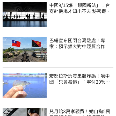
中國9/15爆「鎖國新法」！台
商赴機場才知出不去 秘密邊控
合法化
巴紐宣布關閉台灣駐處！專
家：預示擴大對中經貿合作
宏都拉斯蝦農集體炸鍋！嗆中
國「只會殺價」：寧付20%關
稅賣白蝦給台灣
兒月給8萬孝親費！她自掏5萬