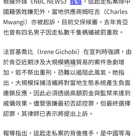
根據外媒《NBC NEWS》
報導
，這起走私案除中
國籍張姓嫌犯外，當地供應商姆旺吉（Charles
Mwangi）亦被起訴，目前交保候審。去年肯亞
也曾有四名男子因走私數千隻螞蟻被罰重款。
法官基喬比（Irene Gichobi）在宣判時強調，由
於肯亞近期涉及大規模
螞蟻
貿易的案件急劇增
加，若不祭出重刑，恐難以遏阻此風氣。她指
出，大規模採捕活蟻將對當地生態系統產生負面
連鎖反應，因此必須透過高額罰金與監禁來達到
威懾效果。儘管張嫌最初否認控罪，但最終選擇
認罪，其律師已表示將提出上訴。
報導指出，這起
走私
案的背後推手，是中國等海