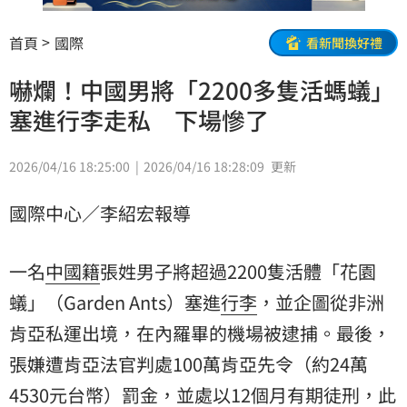
首頁
國際
看新聞換好禮
嚇爛！中國男將「2200多隻活螞蟻」
塞進行李走私 下場慘了
2026/04/16 18:25:00
2026/04/16 18:28:09
更新
國際中心／李紹宏報導
一名
中國籍
張姓男子將超過2200隻活體「花園
蟻」（Garden Ants）塞進
行李
，並企圖從非洲
肯亞
私運出境，在內羅畢的機場被逮捕。最後，
張嫌遭肯亞法官判處100萬肯亞先令（約24萬
4530元台幣）
罰金
，並處以12個月有期徒刑，此