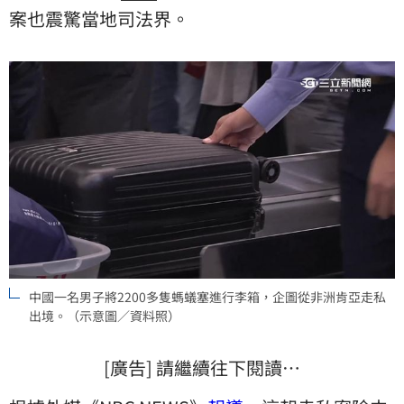
案也震驚當地司法界。
中國一名男子將2200多隻螞蟻塞進行李箱，企圖從非洲肯亞走私
出境。（示意圖／資料照）
[廣告] 請繼續往下閱讀…