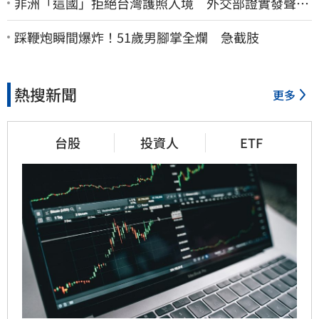
非洲「這國」拒絕台灣護照入境 外交部證實發聲
了：持續交涉聯繫
踩鞭炮瞬間爆炸！51歲男腳掌全爛 急截肢
熱搜新聞
更多
台股
投資人
ETF