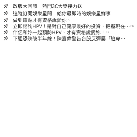
改版大回饋 熱門3C大獎接力送
追蹤訂閱娛樂星聞 給你最即時的娛樂星鮮事
做到這點才有資格說愛你
PR
立即諮詢HPV！是對自己健康最好的投資，把握現在不
PR
嫌晚！
伴侶和妳一起預防HPV，才有資格說愛妳！
PR
下週恐跌破半年線！陳嘉偉警告台股反彈屬「逃命
波」：空頭大屠殺剛開始