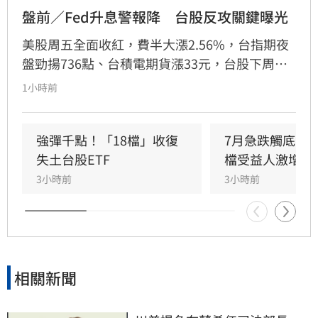
盤前／Fed升息警報降　台股反攻關鍵曝光
美股周五全面收紅，費半大漲2.56%，台指期夜
盤勁揚736點、台積電期貨漲33元，台股下周一
（10日）反攻氣勢升溫。美股4大指數全面收
1小時前
紅，道瓊工業指數上漲151.83點、漲幅0.28%，
收54,036.93點；標普500指數上漲47.68點、漲
幅0.62%，收7,757.64點，再創歷史新高；那斯
強彈千點！「18檔」收復
7月急跌觸底　
達克指數勁揚351.21點、漲幅1.33%，收
失土台股ETF
檔受益人激增！
26,690.62點；費城半導體指數表現最強，大漲
3小時前
3小時前
308.1點、漲幅2.56%，收12,356.79點，科技及
半導體股重新成為多頭主力。
相關新聞