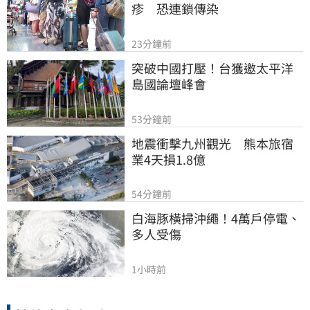
疹　恐連鎖傳染
23分鐘前
突破中國打壓！台獲邀太平洋
島國論壇峰會
53分鐘前
地震衝擊九州觀光　熊本旅宿
業4天損1.8億
54分鐘前
白海豚橫掃沖繩！4萬戶停電、
多人受傷
1小時前