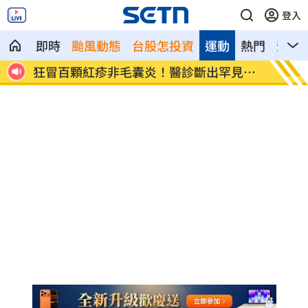
登入
即時
颱風動態
台股怎投資
運動
熱門
影音
非毛囊炎！醫診斷出罕見疾
颱風還沒到！基隆爆海水倒