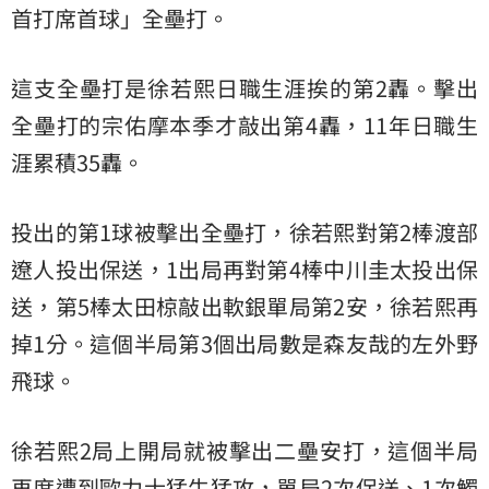
首打席首球」全壘打。
這支全壘打是徐若熙日職生涯挨的第2轟。擊出
全壘打的宗佑摩本季才敲出第4轟，11年日職生
涯累積35轟。
投出的第1球被擊出全壘打，徐若熙對第2棒渡部
遼人投出保送，1出局再對第4棒中川圭太投出保
送，第5棒太田椋敲出軟銀單局第2安，徐若熙再
掉1分。這個半局第3個出局數是森友哉的左外野
飛球。
徐若熙2局上開局就被擊出二壘安打，這個半局
再度遭到歐力士猛牛猛攻，單局2次保送、1次觸