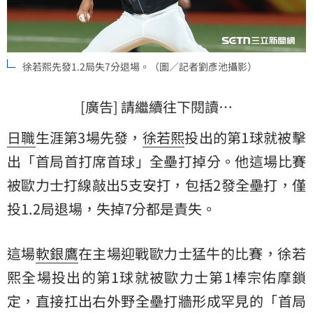
徐若熙先發1.2局失7分退場。（圖／記者劉彥池攝影）
[廣告] 請繼續往下閱讀…
日職
生涯第3場先發，
徐若熙
投出的第1球就被擊
出「首局首打席首球」全壘打掉分。他這場比賽
被歐力士打線敲出5支安打，包括2發全壘打，僅
投1.2局退場，失掉7分都是責失。
這場
軟銀鷹
在主場迎戰歐力士猛牛的比賽，徐若
熙全場投出的第1球就被歐力士第1棒宗佑摩鎖
定，直接扛出右外野全壘打牆形成罕見的「首局