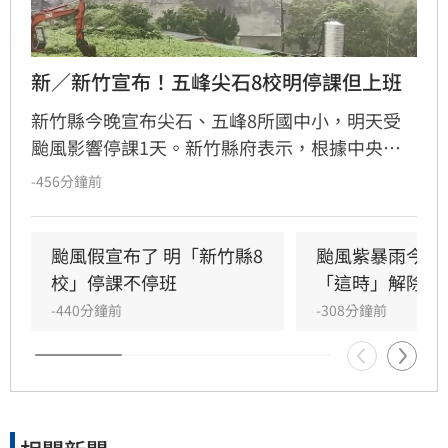
新／新竹宣布！五峰尖石8校明停課但上班
新竹縣今晚宣布尖石、五峰8所國中小，明天受
颱風影響停課1天。新竹縣府表示，根據中央氣
象署最新預測，明天新竹縣山區雨量達停班停課
-456分鐘前
標準。新竹縣尖石鄉後山的新光國小、石磊國
小、秀巒國小、玉峰國小，以及五峰鄉五峰國
中、五峰國小、桃山國小、花園國小（含竹林分
颱風假宣布了 明「新竹縣8
颱風紫暴雨今晚
校），共8校明天停課、但正常上班。
校」停課不停班
「這時」解除海
-440分鐘前
-308分鐘前