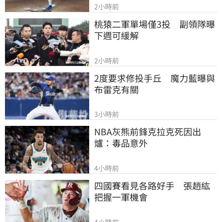
2小時前
桃猿二軍單場僅3投　副領隊曝
下週可緩解
2小時前
2度要求修投手丘　魔力藍曝與
布雷克有關
3小時前
NBA灰熊前鋒克拉克死因出
爐：毒品意外
4小時前
四國賽看見各路好手　張趙紘
把握一軍機會
4小時前