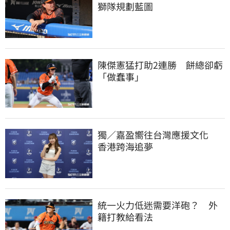
獅隊規劃藍圖
陳傑憲猛打助2連勝　餅總卻虧
「做蠢事」
獨／嘉盈嚮往台灣應援文化　
香港跨海追夢
統一火力低迷需要洋砲？　外
籍打教給看法