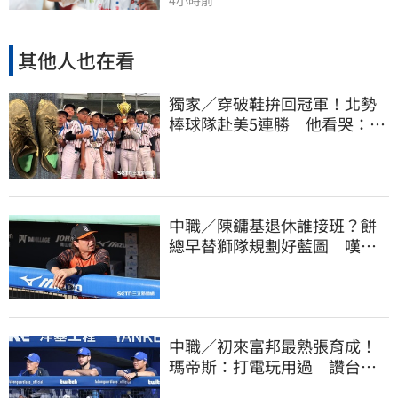
其他人也在看
獨家／穿破鞋拚回冠軍！北勢
棒球隊赴美5連勝 他看哭：台
灣囡仔的韌性
中職／陳鏞基退休誰接班？餅
總早替獅隊規劃好藍圖 嘆新
生代安定感不足
中職／初來富邦最熟張育成！
瑪帝斯：打電玩用過 讚台灣
麥當勞大勝美國