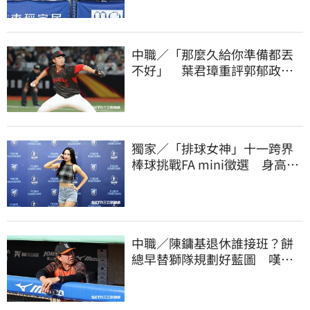
中職／「那麼久給你準備都丟
不好」 葉君璋重評郭郁政對
獅表現
獨家／「排球女神」十一跨界
棒球挑戰FA mini徵選 身高
173竟成應援劣勢
中職／陳鏞基退休誰接班？餅
總早替獅隊規劃好藍圖 嘆新
生代安定感不足