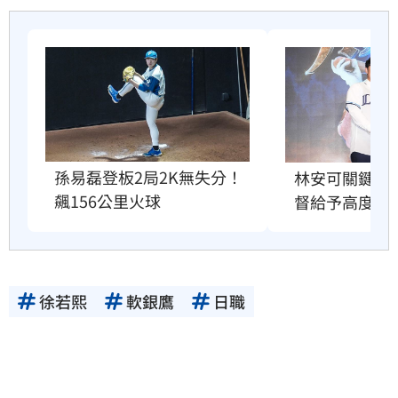
孫易磊登板2局2K無失分！　
林安可關鍵安
飆156公里火球
督給予高度評
徐若熙
軟銀鷹
日職