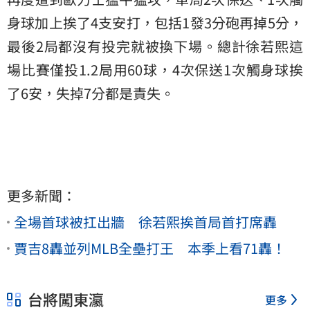
身球加上挨了4支安打，包括1發3分砲再掉5分，
最後2局都沒有投完就被換下場。總計徐若熙這
場比賽僅投1.2局用60球，4次保送1次觸身球挨
了6安，失掉7分都是責失。
更多新聞：
全場首球被扛出牆 徐若熙挨首局首打席轟
賈吉8轟並列MLB全壘打王 本季上看71轟！
台將闖東瀛
更多