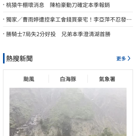
桃猿牛棚壞消息 陳柏豪動刀確定本季報銷
獨家／曹雨婷遭控拿工會錢買豪宅！李亞萍不忍發
聲：余天管工會都貼錢
勝騎士7局失2分好投 兄弟本季澄清湖首勝
熱搜新聞
更多
颱風
白海豚
氣象署