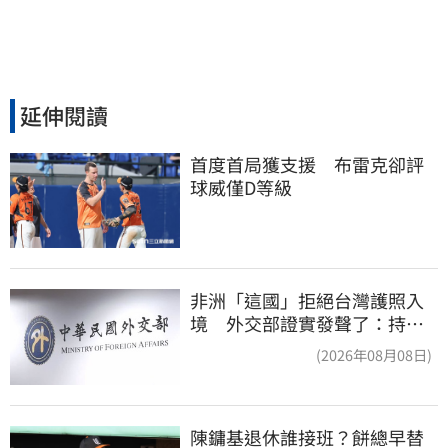
延伸閱讀
首度首局獲支援　布雷克卻評
球威僅D等級
非洲「這國」拒絕台灣護照入
境 外交部證實發聲了：持續
交涉聯繫
(2026年08月08日)
陳鏞基退休誰接班？餅總早替