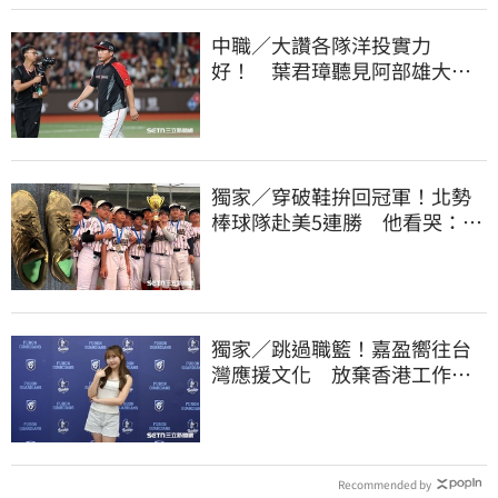
中職／大讚各隊洋投實力
好！ 葉君璋聽見阿部雄大被
註銷好吃驚
獨家／穿破鞋拚回冠軍！北勢
棒球隊赴美5連勝 他看哭：台
灣囡仔的韌性
獨家／跳過職籃！嘉盈嚮往台
灣應援文化 放棄香港工作跨
海徵選mini追夢
Recommended by