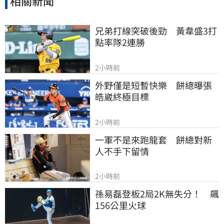
相關新聞
兄弟打線突破後勁　黃韋盛3打
點率隊2連勝
2小時前
外野僅是短暫快樂　餅總曝張
皓崴終極目標
2小時前
一軍不是來跑龍套　餅總對新
人不手下留情
2小時前
孫易磊登板2局2K無失分！　飆
156公里火球