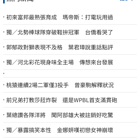
初來富邦最熟張育成 瑪帝斯：打電玩用過
獨／北勢棒球隊穿破鞋拚冠軍 台僑看哭了
郭郁政對獅表現不及格 葉君璋說重話點評
獨／河北彩花現身味全主場 傳想來台發展
桃猿連續2場二軍僅3投手 曾豪駒解釋狀況
前兄弟打教莎菈炸裂 還是WPBL首支滿貫砲
葉總讚各隊洋將 聞阿部雄大被註銷好吃驚
獨／暴露搞笑本性 金娜妍嘆初戀女神崩壞