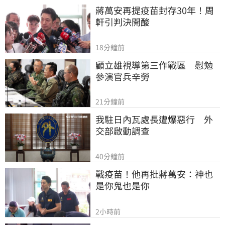
蔣萬安再提疫苗封存30年！周
軒引判決開酸
18分鐘前
顧立雄視導第三作戰區　慰勉
參演官兵辛勞
21分鐘前
我駐日內瓦處長遭爆惡行　外
交部啟動調查
40分鐘前
戰疫苗！他再批蔣萬安：神也
是你鬼也是你
2小時前