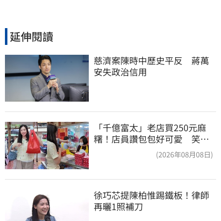
延伸閱讀
慈濟案陳時中歷史平反　蔣萬
安失政治信用
「千億富太」老店買250元麻
糬！店員讚包包好可愛 笑
回：我自己做的
(2026年08月08日)
徐巧芯提陳柏惟踢鐵板！律師
再曬1照補刀