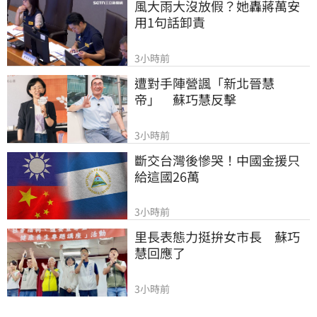
風大雨大沒放假？她轟蔣萬安
用1句話卸責
3小時前
遭對手陣營諷「新北晉慧
帝」　蘇巧慧反擊
3小時前
斷交台灣後慘哭！中國金援只
給這國26萬
3小時前
里長表態力挺拚女市長　蘇巧
慧回應了
3小時前