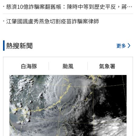
慈濟10億詐騙案翻舊帳：陳時中等到歷史平反，蔣萬
安償還2022政治利息
江肇國諷盧秀燕急切割疫苗詐騙案律師
熱搜新聞
更多
白海豚
颱風
氣象署