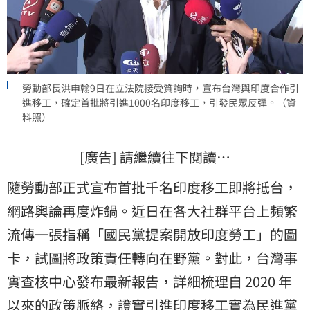
勞動部長洪申翰9日在立法院接受質詢時，宣布台灣與印度合作引
進移工，確定首批將引進1000名印度移工，引發民眾反彈。（資
料照）
[廣告] 請繼續往下閱讀…
隨
勞動部
正式宣布首批千名
印度移工
即將抵台，
網路輿論再度炸鍋。近日在各大社群平台上頻繁
流傳一張指稱「
國民黨
提案開放印度勞工」的圖
卡，試圖將政策責任轉向在野黨。對此，台灣
事
實查核中心
發布最新報告，詳細梳理自 2020 年
以來的政策脈絡，證實引進印度移工實為
民進黨