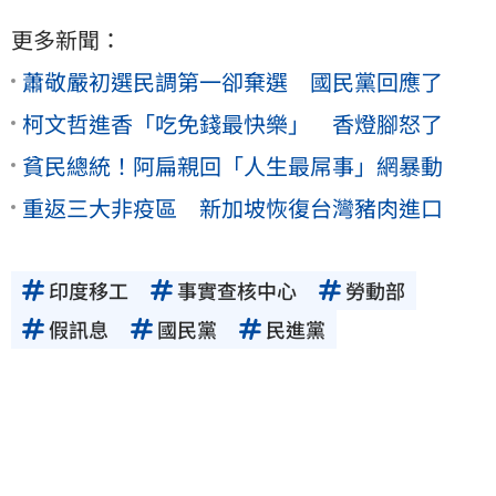
更多新聞：
蕭敬嚴初選民調第一卻棄選 國民黨回應了
柯文哲進香「吃免錢最快樂」 香燈腳怒了
貧民總統！阿扁親回「人生最屌事」網暴動
重返三大非疫區 新加坡恢復台灣豬肉進口
印度移工
事實查核中心
勞動部
假訊息
國民黨
民進黨