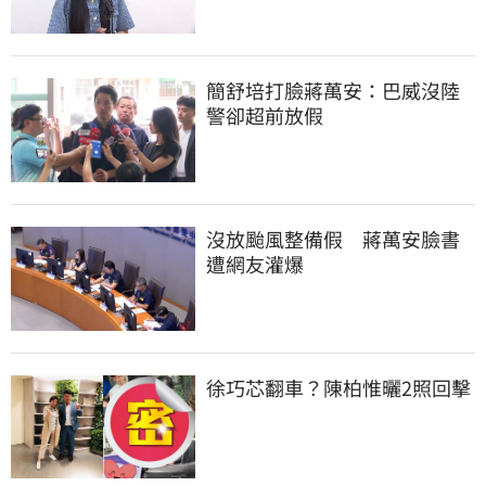
簡舒培打臉蔣萬安：巴威沒陸
警卻超前放假
沒放颱風整備假　蔣萬安臉書
遭網友灌爆
徐巧芯翻車？陳柏惟曬2照回擊