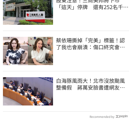
「這天」停牌 還有252名千張
大戶
蔡依珊撕掉「完美」標籤！認
了我也會崩潰：傷口終究會癒
合
白海豚風雨大！北市沒放颱風
整備假 蔣萬安臉書遭網友灌
爆：標準在哪？
Recommended by