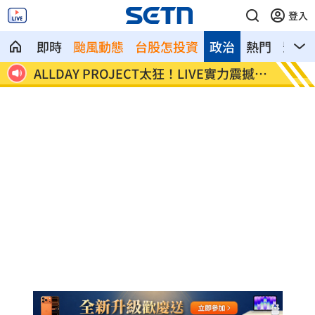
登入
即時
颱風動態
台股怎投資
政治
熱門
影音
震撼全
顧立雄視導第三作戰區 慰勉參演官兵辛
放雙手
勞