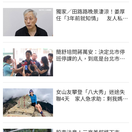
獨家／田路路晚景淒涼！姜厚
任「3年前就知情」 友人私下
援助內幕曝光
簡舒培問蔣萬安：決定北市停
班停課的人，到底是台北市
長，還是氣象署？
女山友攀登「八大秀」迷途失
聯4天 家人急求助：剩我媽還
沒找到
股東注意！三商美邦將下市