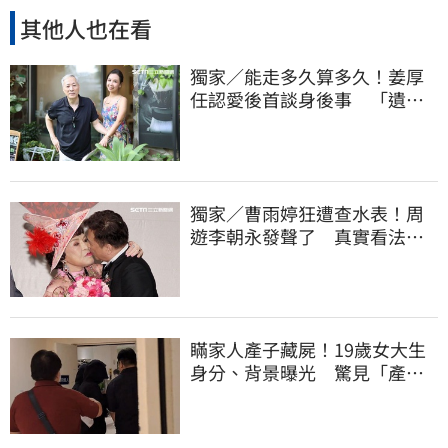
其他人也在看
獨家／能走多久算多久！姜厚
任認愛後首談身後事 「遺囑
進度」曝光
獨家／曹雨婷狂遭查水表！周
遊李朝永發聲了 真實看法曝
光
瞞家人產子藏屍！19歲女大生
身分、背景曝光 驚見「產檢
紀錄全空白」