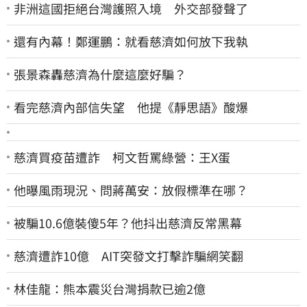
非洲這國拒絕台灣護照入境 外交部發聲了
還有內幕！鄭運鵬：就看慈濟如何放下我執
張景森轟慈濟為什麼這麼好騙？
看完慈濟內部信失望 他提《靜思語》酸爆
慈濟買疫苗遭詐 柯文哲罵綠營：王X蛋
他曝風雨現況、問蔣萬安：放假標準在哪？
被騙10.6億裝傻5年？他抖出慈濟反常黑幕
慈濟遭詐10億 AIT突發文打擊詐騙網笑翻
林佳龍：熊本震災台灣捐款已逾2億