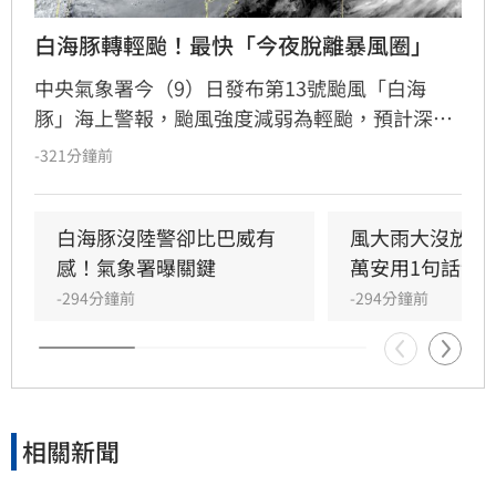
白海豚轉輕颱！最快「今夜脫離暴風圈」
中央氣象署今（9）日發布第13號颱風「白海
豚」海上警報，颱風強度減弱為輕颱，預計深夜
至明晨脫離暴風圈。受外圍雲系及西南風影響，
-321分鐘前
全台各地降雨持續，中部以北山區累積雨量高，
嘉義以南則需防範大雨。明日花東地區受西南風
沉降影響，恐出現36度高溫及焚風。氣象署持續
白海豚沒陸警卻比巴威有
風大雨大沒放假
發布陸上強風特報，提醒嘉義以北、恆春半島及
感！氣象署曝關鍵
萬安用1句話卸
離島留意強陣風。
-294分鐘前
-294分鐘前
相關新聞