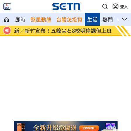
登入
即時
颱風動態
台股怎投資
生活
熱門
影音
70
新／新竹宣布！五峰尖石8校明停課但上班
HIG
大