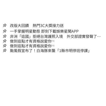
改版大回饋 熱門3C大獎接力送
一手掌握明星動態 即刻下載娛樂星聞APP
非洲「這國」拒絕台灣護照入境 外交部證實發聲了：
持續交涉聯繫
做到這點才有資格說愛你
PR
做到這點才有資格說愛你
PR
颱風假宣布了！白海豚來襲「1縣市明停班停課」