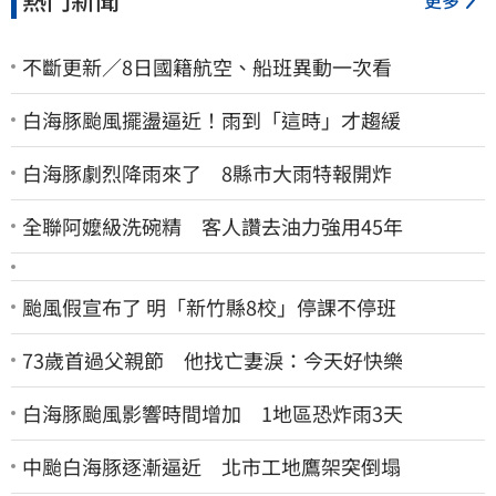
不斷更新／8日國籍航空、船班異動一次看
白海豚颱風擺盪逼近！雨到「這時」才趨緩
白海豚劇烈降雨來了 8縣市大雨特報開炸
全聯阿嬤級洗碗精 客人讚去油力強用45年
颱風假宣布了 明「新竹縣8校」停課不停班
73歲首過父親節 他找亡妻淚：今天好快樂
白海豚颱風影響時間增加 1地區恐炸雨3天
中颱白海豚逐漸逼近 北市工地鷹架突倒塌