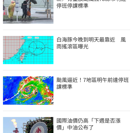
停班停課標準
白海豚今晚到明天最靠近　風
雨搖滾區曝光
颱風逼近！7地區明午前達停班
課標準
國際油價仍高「下週是否漲
價」中油公布了