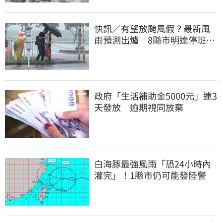
快訊／有望放颱風假？最新風
雨預測出爐 8縣市明達停班停
課標準
政府「生活補助金5000元」連3
天發放 逾期視同放棄
白海豚最強風雨「恐24小時內
灌完」！1縣市仍可能發陸警