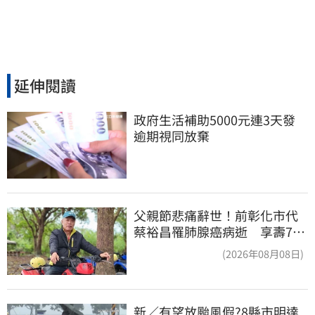
延伸閱讀
政府生活補助5000元連3天發 
逾期視同放棄
父親節悲痛辭世！前彰化市代
蔡裕昌罹肺腺癌病逝 享壽71
歲
(2026年08月08日)
新／有望放颱風假?8縣市明達