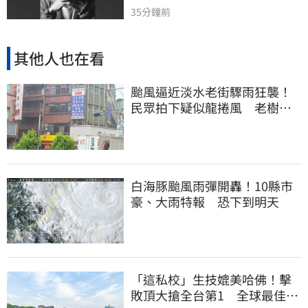
35分鐘前
其他人也在看
颱風逼近淡水老街驟雨狂襲！
民眾拍下疑似龍捲風 老樹遭
連根拔起
白海豚颱風雨彈開轟！10縣市
豪、大雨特報 恐下到明天
「這私校」生技媲美哈佛！擊
敗頂大搶全台第1 全球最佳大