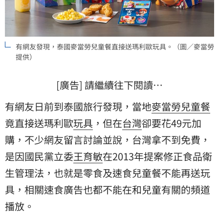
有網友發現，泰國麥當勞兒童餐直接送瑪利歐玩具。（圖／麥當勞
提供）
[廣告] 請繼續往下閱讀…
有網友日前到泰國旅行發現，當地
麥當勞
兒童餐
竟直接送瑪利歐
玩具
，但在
台灣
卻要花49元加
購，不少網友留言討論並說，台灣拿不到免費，
是因國民黨立委
王育敏
在2013年提案修正食品衛
生管理法，也就是零食及速食兒童餐不能再送玩
具，相關速食廣告也都不能在和兒童有關的頻道
播放。