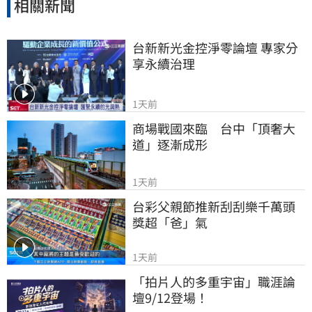
相關新聞
台新新光金控淨零論壇 專家分
享永續治理
1天前
商場戰國來臨　台中「頂奢大
道」逐漸成形
1天前
台彩父親節推新刮刮樂千萬頭
獎超「爸」氣
1天前
「拍片人的多重宇宙」職涯論
壇9/12登場！