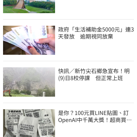
學學科榜出爐
政府「生活補助金5000元」連3
天發放 逾期視同放棄
快訊／新竹尖石鄉急宣布！明
(9)日8校停課 但正常上班
是你？100元買LINE貼圖、訂
OpenAI中千萬大獎！超商買10
元麥香爽中200萬