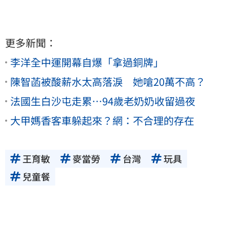
更多新聞：
李洋全中運開幕自爆「拿過銅牌」
陳智菡被酸薪水太高落淚 她嗆20萬不高？
法國生白沙屯走累…94歲老奶奶收留過夜
大甲媽香客車躲起來？網：不合理的存在
王育敏
麥當勞
台灣
玩具
兒童餐