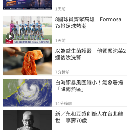
1天前
8國球員齊聚高雄　Formosa 
7s掀足球熱潮
1天前
以為益生菌護腎　他餐餐泡菜2
週後險洗腎
7分鐘前
白海豚暴風圈縮小！氣象署揭
「降雨熱區」
14分鐘前
新／永和豆漿創始人在台北離
世　享壽70歲