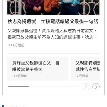
狄志為揭遺憾　忙接電話錯過父最後一句話
父親節感傷追憶！資深媒體人狄志為日前發文，
揭露已故父親生前不為人知的遺憾往事。狄志為
透露，父親一生以海為家，兩人相處時間極少，
-111分鐘前
甚至錯過他的婚禮。直到父親罹患胃癌末期，才
坦承當年曾悄悄現身婚宴現場，因愧對家人只敢
在門外落淚。最讓狄志為心碎的是，當年陪病重
賈靜雯父親節憶亡父　自
父親節特別想他
父親曬太陽時，自己因忙於接工作電話而忽視了
曝被當兒子養大
感性告白早逝父
父親，沒想到那竟是父子最後的相處，父親回房
-13分鐘前
-7分鐘前
後便陷入永眠。這段錯過的對話成為他20年來心
中最深的遺憾，他以此感嘆，有些電話晚點接沒
關係，但錯過的親情與話語，可能再也無法挽
回，呼籲大眾珍惜身邊親人。