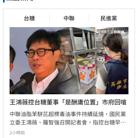
台糖
中聯
民進黨
王鴻薇控台糖董事「是酬庸位置」市府回嗆
中聯油脂苯駢芘超標毒油事件持續延燒，國民黨
立委王鴻薇、羅智強召開記者會，指控台糖早在
五月即知情卻隱匿不報，並質疑台糖董事會淪為
2小時前