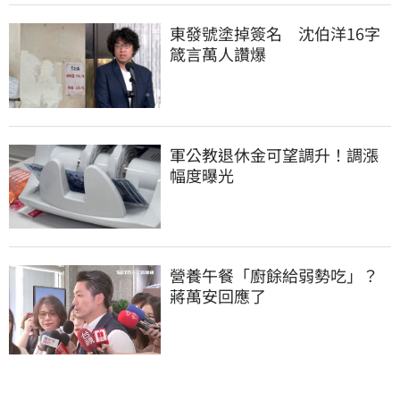
東發號塗掉簽名　沈伯洋16字
箴言萬人讚爆
軍公教退休金可望調升！調漲
幅度曝光
營養午餐「廚餘給弱勢吃」？
蔣萬安回應了