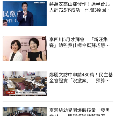
蔣萬安高山症發作！過半台北
人評725不成功 他曝3原因：
有生命危險
李四川5月才拜會 「新旺集
瓷」總監吳佳樺今挺蘇巧慧：
人生中的超人
鄭麗文訪中申請480萬！民主基
金會證實「沒撤案」 預算被
砍960萬
夏莉絲幼兒園爆餵孩童「發黑
食材」 簡舒培喊話蔣萬安：