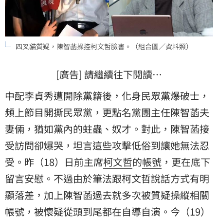
四叉貓質疑，陳智菡操控柯文哲臉書。（組合圖／資料照）
[廣告] 請繼續往下閱讀…
中配李貞秀遭開除黨籍後，化身民眾黨爆破士，
頻上節目開撕民眾黨，更點名黨團主任
陳智菡
夫
妻倆，猶如黨內的蛀蟲、奴才。對此，陳智菡接
受訪問卻爆哭，坦言這些攻擊低俗到讓她無法忍
受。昨（18）日前主席
柯文哲
的
帳號
，更在底下
留言安慰。不過由於筆法跟柯文哲說話方式有明
顯落差，加上陳智菡過去就多次被質疑操縱相關
帳號，被懷疑從頭到尾都在自導自演。今（19）