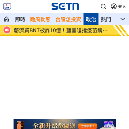
登入
即時
颱風動態
台股怎投資
政治
熱門
影音
網朝
它躋身美禁令受惠者 上半年EPS衝2.58
高溫重
元