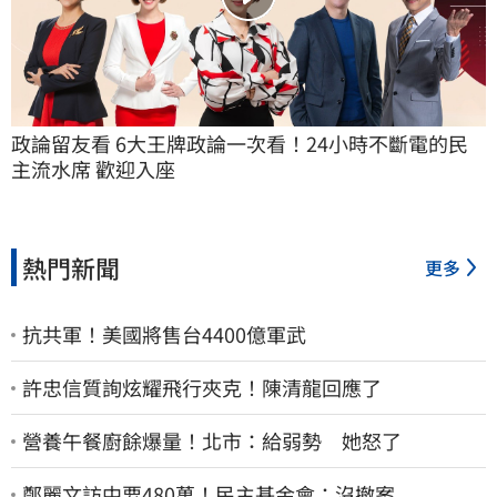
政論留友看 6大王牌政論一次看！24小時不斷電的民
主流水席 歡迎入座
熱門新聞
更多
抗共軍！美國將售台4400億軍武
許忠信質詢炫耀飛行夾克！陳清龍回應了
營養午餐廚餘爆量！北市：給弱勢 她怒了
鄭麗文訪中要480萬！民主基金會：沒撤案