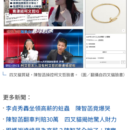
四叉貓質疑，陳智菡操控柯文哲臉書。（圖／翻攝自四叉貓臉書）
更多新聞：
李貞秀轟坐領高薪的蛀蟲 陳智菡竟爆哭
陳智菡翻車判賠30萬 四叉貓揭她驚人財力