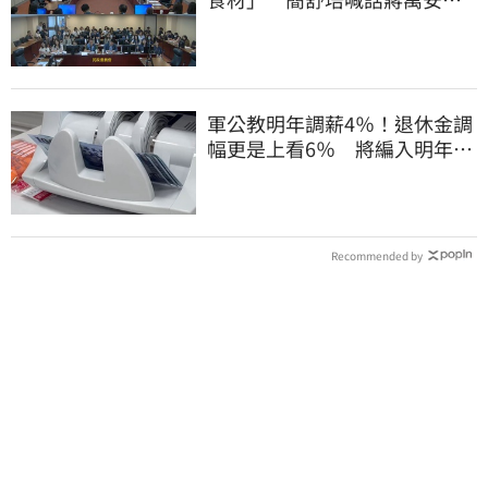
主動查明真相
軍公教明年調薪4％！退休金調
幅更是上看6％ 將編入明年度
總預算
Recommended by