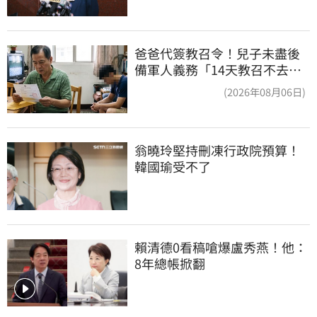
爸爸代簽教召令！兒子未盡後
備軍人義務「14天教召不去」
換3個月刑期
(2026年08月06日)
翁曉玲堅持刪凍行政院預算！
韓國瑜受不了
賴清德0看稿嗆爆盧秀燕！他：
8年總帳掀翻