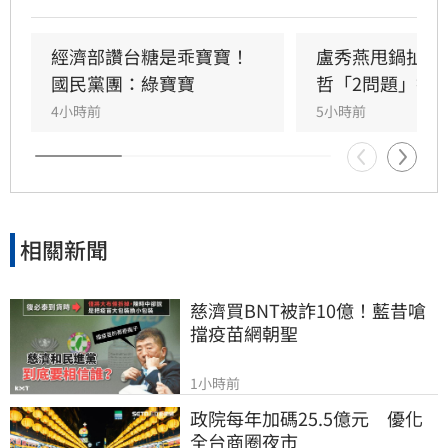
民進黨酬庸工具，點名多位董事背景與綠營關係
密切。對此，高雄市政府發言人符瑋玲嚴正駁
回，強調陳其邁市長未曾推薦台糖人事，呼籲勿
經濟部讚台糖是乖寶寶！
盧秀燕甩鍋扯台
惡意抹黑。同時，高市府反擊指出王鴻薇曾收受
國民黨團：綠寶寶
哲「2問題」打
遭重罰的南僑油脂政治獻金，質疑其發言動機。
4小時前
5小時前
雙方陣營針對台糖人事布局與食安通報責任展開
激烈政治攻防，事件背後的政治角力與食安疑雲
恐將持續擴大，民眾對於食安把關的信任度亦備
受挑戰。
相關新聞
慈濟買BNT被詐10億！藍昔嗆
擋疫苗網朝聖
1小時前
政院每年加碼25.5億元　優化
全台商圈夜市