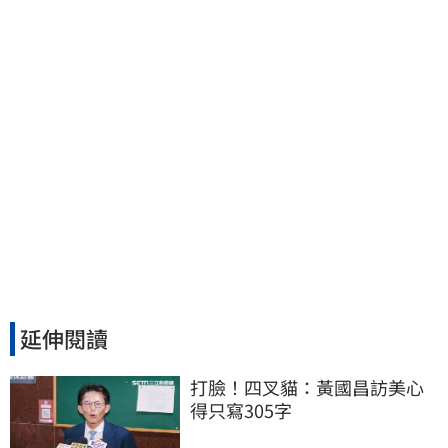
了：別只包紅包慰問
延伸閱讀
打臉！四叉貓：黃國昌訪美心
得只寫305字