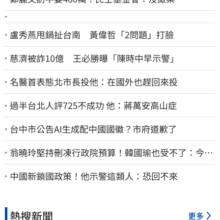
盧秀燕甩鍋扯台南 黃偉哲「2問題」打臉
慈濟被詐10億 王必勝曝「陳時中早示警」
名醫首表態北市長投他：在國外也趕回來投
過半台北人評725不成功 他：蔣萬安高山症
台中市公告AI生成配中國國徽？市府道歉了
翁曉玲堅持刪凍行政院預算！韓國瑜也受不了：今年
剩4個月你思考一下
中國新鎖國政策！他示警這類人：恐回不來
熱搜新聞
更多