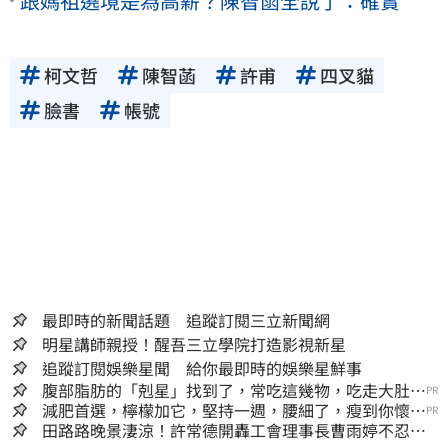
跟媽祖遶境是為高薪？陳智菡全說了：確實
柯文哲
陳智菡
許甫
四叉貓
臉書
帳號
最即時的新聞話題 追蹤訂閱三立新聞網
明星講師親授！醒吾三立學院打造影視新星
追蹤訂閱娛樂星聞 給你最即時的娛樂星鮮事
腹部脂肪的「剋星」找到了，常吃這幾物，吃走大肚
PR
囊，瘦出小蠻腰
減肥首選，檸檬加它，堅持一週，腰細了，瘦到你懷疑
PR
人生
田路路晚景淒涼！許常德開轟工會理事長曹雨婷不忍