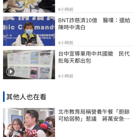
4小時前
BNT詐慈濟10億　醫嘆：還給
陳時中清白
4小時前
台中宣導單用中共國徽　民代
批每天都出包
4小時前
其他人也在看
北市教育局稱營養午餐「廚餘
可給弱勢」惹議 蔣萬安急
喊：不會這樣做