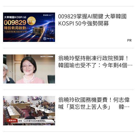
009829掌握AI關鍵 大華韓國
KOSPI 50今強勢開募
PR
翁曉玲堅持刪凍行政院預算！
韓國瑜也受不了：今年剩4個月
你思考一下
翁曉玲砍國務機要費！何志偉
喊「莫忘世上苦人多」 韓國
瑜：我表情很苦