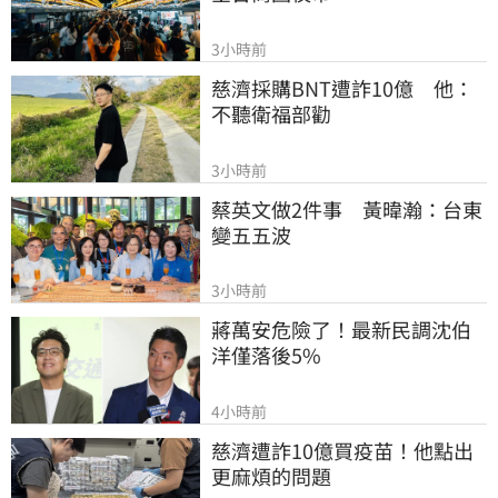
3小時前
慈濟採購BNT遭詐10億　他：
不聽衛福部勸
3小時前
蔡英文做2件事　黃暐瀚：台東
變五五波
3小時前
蔣萬安危險了！最新民調沈伯
洋僅落後5%
4小時前
慈濟遭詐10億買疫苗！他點出
更麻煩的問題