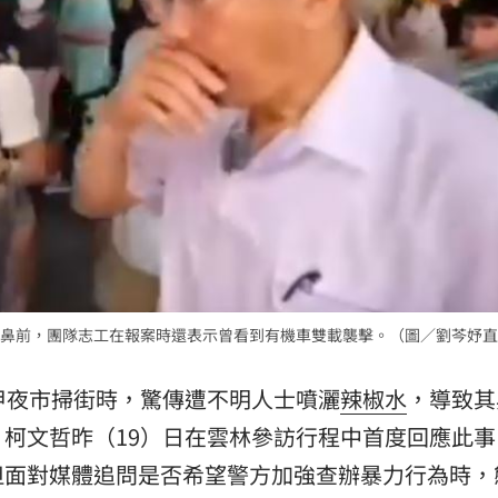
的」
17:52
有限
17:52
曝光
17:49
破千
17:48
鼻前，團隊志工在報案時還表示曾看到有機車雙載襲擊。（圖／劉芩妤直
」氣
12:00
甲夜市掃街時，驚傳遭不明人士噴灑
辣椒水
，導致其
成形
柯文哲昨（19）日在雲林參訪行程中首度回應此事
12:00
但面對媒體追問是否希望警方加強查辦暴力行為時，
場！
10:30