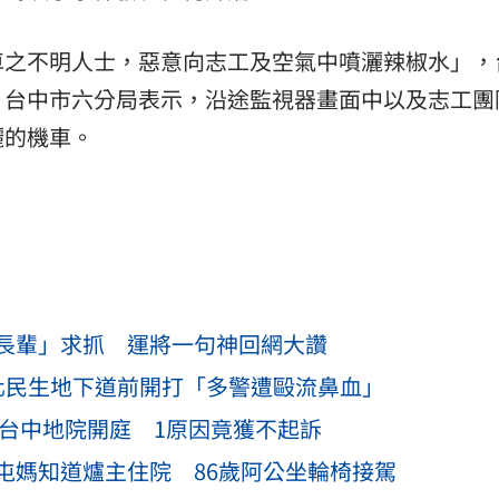
車之不明人士，惡意向志工及空氣中噴灑辣椒水」，
，台中市六分局表示，沿途監視器畫面中以及志工團
灑的機車。
長輩」求抓 運將一句神回網大讚
化民生地下道前開打「多警遭毆流鼻血」
在台中地院開庭 1原因竟獲不起訴
屯媽知道爐主住院 86歲阿公坐輪椅接駕