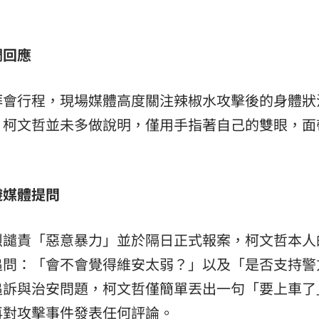
熱潮
10:00
調回應
15
拜會行程，現場媒體高度關注辣椒水攻擊後的身體狀
，柯文哲並未多做說明，僅用手指著自己的雙眼，面
避媒體提問
烈譴責「惡意暴力」並於隔日正式報案，柯文哲本人
追問：「會不會覺得維安太弱？」以及「是否支持警
追訴與治安問題，柯文哲僅簡單丟出一句「要上車了
再對攻擊事件發表任何評論。