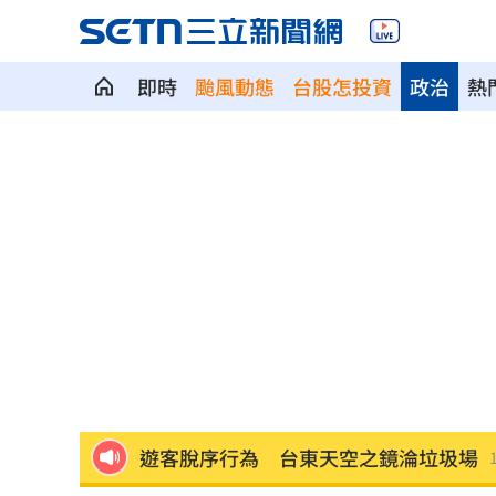
即時
颱風動態
台股怎投資
政治
熱
引退女優轉行程式設計師 網：無碼變
新制上路！增6檔關禁閉 關5天、2分撮
關注城鎮韌性演習 10駐台單位齊發文
邱凱偉加入針線緣 喜搭台八女神陳珮
台股ETF規模飆破7.5兆 「這兩檔」翻
遊客脫序行為 台東天空之鏡淪垃圾場