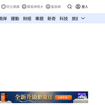
阿立導讀
寶島神很大
富房網
登入
兩岸
運動
財經
專題
新奇
科技
旅遊
汽車
寵物