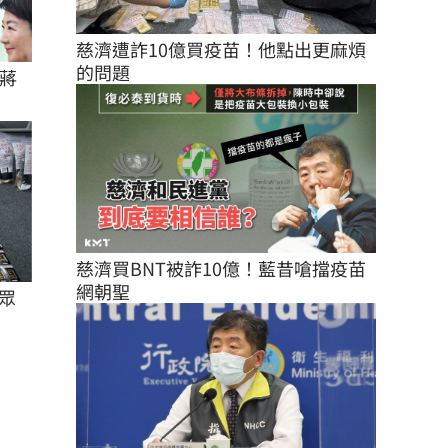
慈濟遭詐10億買疫苗！他點出更麻煩
的問題
蔣
慈濟買BNT被詐10億！藍昔嗆擋疫苗
網朝聖
眾