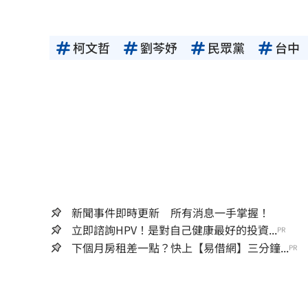
柯文哲
劉芩妤
民眾黨
台中
新聞事件即時更新 所有消息一手掌握！
立即諮詢HPV！是對自己健康最好的投資...
PR
下個月房租差一點？快上【易借網】三分鐘...
PR