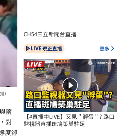
CH54三立新聞台直播
現正直播
更多
播）
與隨
【#直播中LIVE】又見＂孵蛋＂? 路口
，對
監視器直播斑鳩築巢駐足
態度卻