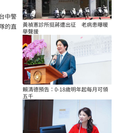
台中警
黃禎憲診所挺蔣遭出征　老病患曝暖
隊的直
舉聲援
賴清德預告：0-18歲明年起每月可領
五千