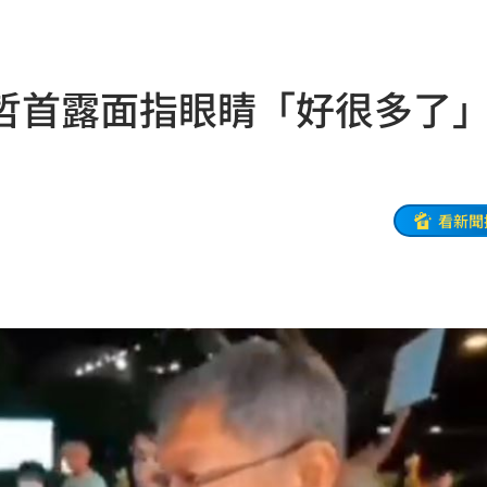
5年
18:13
雄大
18:12
哲首露面指眼睛「好很多了
看
18:09
糕
18:09
報銷
18:08
看新聞
段
18:05
狀況
17:58
17:57
張
17:57
17:53