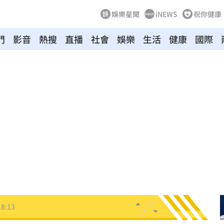
娛樂星聞
iNEWS
祝你健康
門
影音
熱搜
直播
社會
娛樂
生活
健康
國際
寫碼
18:19
合
18:17
宣導
18:15
騏
18:14
倍漲
18:13
18:13