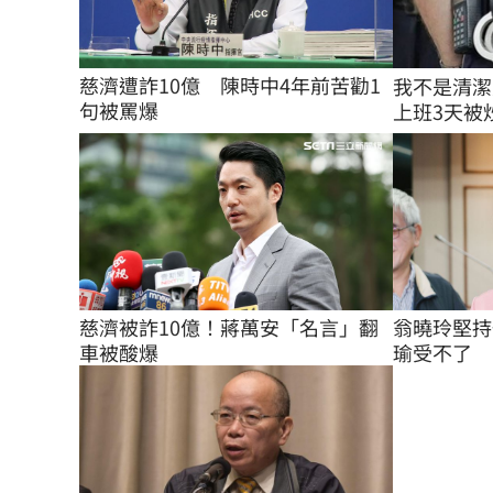
慈濟遭詐10億　陳時中4年前苦勸1
我不是清潔
句被罵爆
上班3天被炒
翁曉玲堅持
慈濟被詐10億！蔣萬安「名言」翻
瑜受不了
車被酸爆