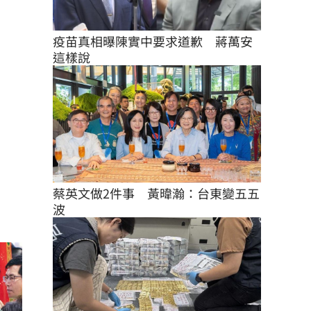
疫苗真相曝陳實中要求道歉　蔣萬安
這樣說
蔡英文做2件事　黃暐瀚：台東變五五
波