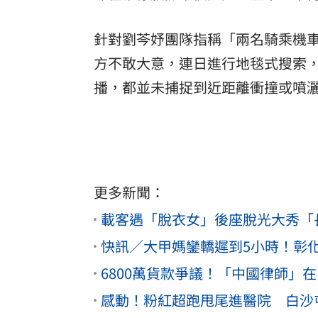
針對劉芩妤團隊指稱「兩名騎乘機
方不敢大意，連日進行地毯式搜索
播，都並未捕捉到近距離衝撞或噴
更多新聞：
載客遇「脫衣女」後座脫光大秀「
快訊／大甲媽鑾轎遲到5小時！彰
6800萬貨款爭議！「中國律師」
感動！粉紅超跑甩尾進醫院 白沙