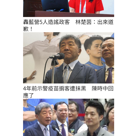
轟藍營5人造謠政客　林楚茵：出來道
歉！
4年前示警疫苗掮客遭抹黑　陳時中回
應了