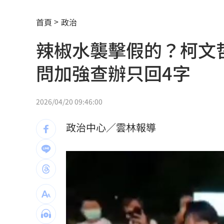
全聯阿嬤級洗碗精 客人讚去油力強用4
首頁
政治
瑪帝斯明一軍先發 後藤證實割愛阿部
辣椒水襲擊假的？柯文
不斷更新／8日國籍航空、船班異動一次
問加強查辦只回4字
IU生日驚喜曝光 邊佑錫爆親訂紫色蛋
桃猿牛棚壞消息 陳柏豪動刀確定本季
2026/04/20 09:46:00
用路人注意！颱風逼近 公路局列8警戒路
政治中心／雲林報導
桃猿連續2場二軍僅3投手 曾豪駒解釋
買鹹酥雞忘帶錢 暖心闆1原因竟倒貼錢
外資狂賣407億！這檔連23買再掃2.2萬
55歲女領隊攀八大秀失聯2天 家屬急尋