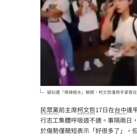
鍾年晃怒批蔣萬安：你這四年是「偷來
美對多晶矽加徵關稅 政院：評估影響
律師詐1.1億偷渡4天才發現 狡詐手法
不是群聯！ 記憶體它靠這技術目標價
台灣彩券開獎直播中
20:31
LIVE三立+24小時直播
15:27
三立iNEWS新聞台線上直播
18:00
疑似遭「噴辣椒水」瞬間，柯文哲僅用手掌靠在
台彩父親節推新刮刮樂千萬頭獎超「爸
民眾黨
前主席
柯文哲
17日在
台中
逢
商場戰國來臨 台中「頂奢大道」逐漸
行志工集體呼吸道不適。事隔兩日，
於傷勢僅簡短表示「好很多了」，
「拍片人的多重宇宙」職涯論壇9/12登