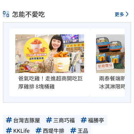
怎能不愛吃
更多
爸氣吃雞！走進超商開吃巨
兩泰餐端新菜
厚雞排 8塊桶雞
冰淇淋限時吃
台灣吉豚屋
三商巧福
福勝亭
KKLife
西堤牛排
王品