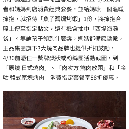
者和媽媽到店消費經典套餐，並給媽咪一個溫暖
擁抱，就招待「魚子醬焗烤蝦」1份，將擁抱合
照上傳至指定貼文，還有機會抽中「西堤海灘
袋」。無論孩子領到什麼獎，媽媽都備感驕傲，
王品
集團旗下3大燒肉品牌也提供折扣鼓勵，
4/30前憑任一獎牌獎狀或粉絲團活動截圖，到
「原燒 日式燒肉」、「肉次方 燒肉放題」和「金
咕 韓式原塊烤肉」消費指定套餐享88折優惠。