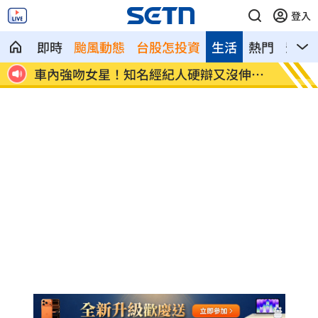
登入
即時
颱風動態
台股怎投資
生活
熱門
影音
伸舌
防空演習！14縣市斷網時間、注意事項一
白海豚
覽
情