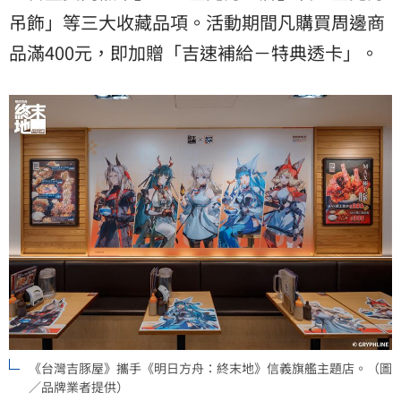
吊飾」等三大收藏品項。活動期間凡購買周邊商
品滿400元，即加贈「吉速補給－特典透卡」。
《台灣吉豚屋》攜手《明日方舟：終末地》信義旗艦主題店。（圖
／品牌業者提供）