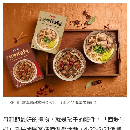
KKLife常溫麵豬軟骨系列。（圖／品牌業者提供）
母親節最好的禮物，就是孩子的陪伴，「
西堤牛
排
」為過節顧客準備溫馨活動，4/22-5/31消費