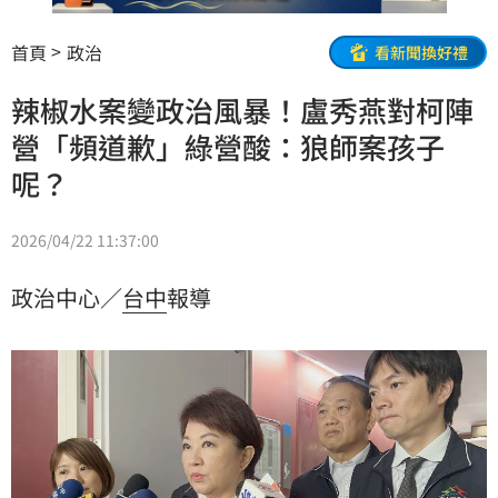
首頁
政治
看新聞換好禮
辣椒水案變政治風暴！盧秀燕對柯陣
營「頻道歉」綠營酸：狼師案孩子
呢？
2026/04/22 11:37:00
政治中心／
台中
報導