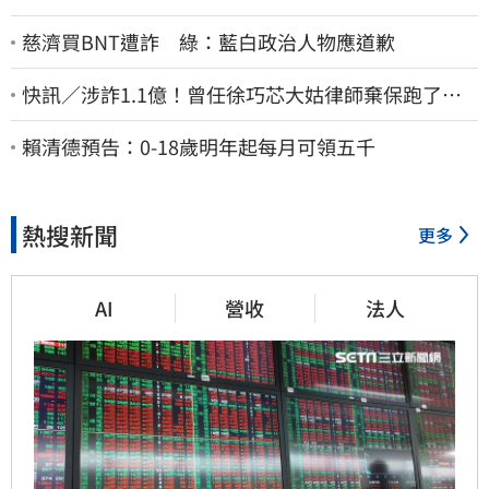
慈濟買BNT遭詐 綠：藍白政治人物應道歉
快訊／涉詐1.1億！曾任徐巧芯大姑律師棄保跑了…
媽也離境 桃檢發通緝
賴清德預告：0-18歲明年起每月可領五千
熱搜新聞
更多
AI
營收
法人