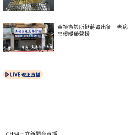
黃禎憲診所挺蔣遭出征　老病
患曝暖舉聲援
現正直播
CH54三立新聞台直播