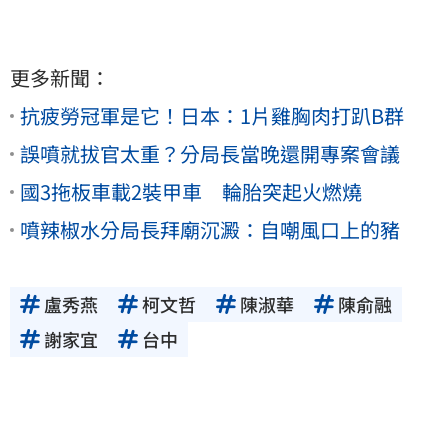
更多新聞：
抗疲勞冠軍是它！日本：1片雞胸肉打趴B群
誤噴就拔官太重？分局長當晚還開專案會議
國3拖板車載2裝甲車 輪胎突起火燃燒
噴辣椒水分局長拜廟沉澱：自嘲風口上的豬
盧秀燕
柯文哲
陳淑華
陳俞融
謝家宜
台中