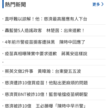
熱門新聞
更多
直呼難以諒解！他：慈濟最高層應有人下台
轟藍營5人造謠政客 林楚茵：出來道歉！
4年前示警疫苗掮客遭抹黑 陳時中回應了
疫苗真相曝陳實中要求道歉 蔣萬安這樣說
蔡英文做2件事 黃暐瀚：台東變五五波
慈濟遭詐10億買疫苗！他點出更麻煩的問題
慈濟買BNT被詐10億！藍昔嗆擋疫苗網朝聖
慈濟被詐10億 王必勝曝「陳時中早示警」