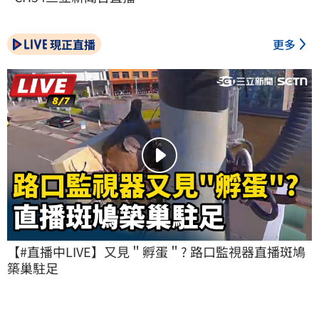
現正直播
更多
【#直播中LIVE】又見＂孵蛋＂? 路口監視器直播斑鳩
築巢駐足