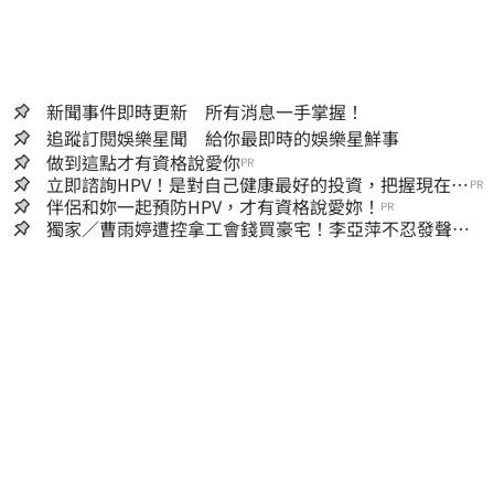
新聞事件即時更新 所有消息一手掌握！
追蹤訂閱娛樂星聞 給你最即時的娛樂星鮮事
做到這點才有資格說愛你
PR
立即諮詢HPV！是對自己健康最好的投資，把握現在不
PR
嫌晚！
伴侶和妳一起預防HPV，才有資格說愛妳！
PR
獨家／曹雨婷遭控拿工會錢買豪宅！李亞萍不忍發聲：
余天管工會都貼錢