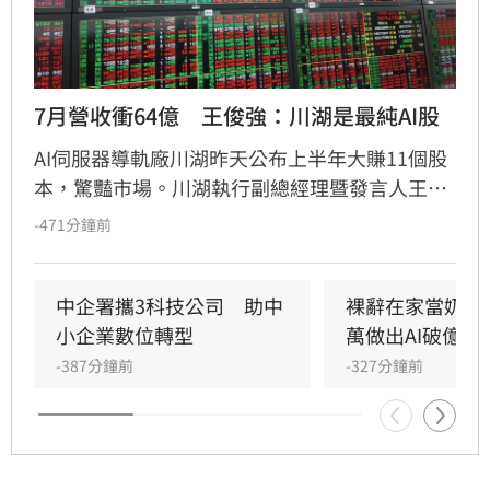
7月營收衝64億　王俊強：川湖是最純AI股
AI伺服器導軌廠川湖昨天公布上半年大賺11個股
本，驚豔市場。川湖執行副總經理暨發言人王俊
強今天在法人說明會中表示，川湖是「台股最純
-471分鐘前
的AI股」，看下半年需求依舊非常強。
中企署攜3科技公司　助中
裸辭在家當奶爸
小企業數位轉型
萬做出AI破億神
-387分鐘前
-327分鐘前