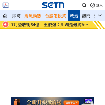
登入
即時
颱風動態
台股怎投資
政治
熱門
影音
面上
7月營收衝64億 王俊強：川湖是最純AI
兒遭老
股
碎