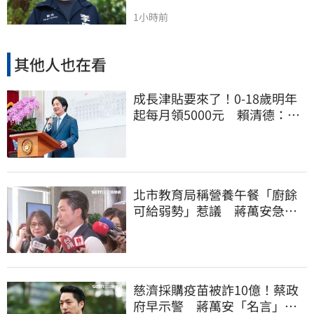
1小時前
其他人也在看
成長津貼要來了！0-18歲明年
起每月領5000元 賴清德：此
時不生更待何時
北市教育局稱營養午餐「廚餘
可給弱勢」惹議 蔣萬安急
喊：不會這樣做
慈濟採購疫苗被詐10億！蔡政
府早示警 蔣萬安「名言」翻