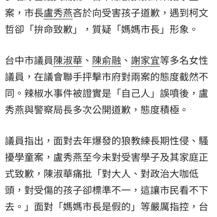
案，市長
盧秀燕
吝於向受害孩子道歉，遇到柯文
哲卻「拚命致歉」，質疑「媽媽市長」形象。
台中市議員
陳淑華
、
陳俞融
、
謝家宜
等多名女性
議員，在議會聯手抨擊市府對兩案的態度截然不
同。辣椒水事件被證實是「自己人」誤噴後，盧
秀燕與警察局長多次公開道歉，態度積極。
議員指出，面對去年爆發的狼教練長期性侵、騷
擾學童案，盧秀燕至今未對受害學子及其家庭正
式致歉，陳淑華痛批「對大人、對政治大咖低
頭，對受傷的孩子卻標準不一，這讓市民看不下
去。」面對「媽媽市長是假的」等嚴厲指控，台