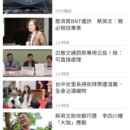
28分鐘前
慈濟買BNT遭詐　蔡英文：務
必相信專業
1小時前
白推交通罰款專用公投！綠：
可直接處理
1小時前
台中女里長掃街拜票遭潑糞⋯
全身沾滿穢物
1小時前
蔡英文助攻蘇巧慧　李四川曝
「大咖」應戰