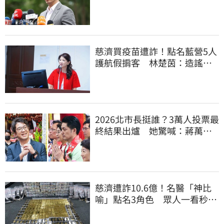
車被酸爆
慈濟買疫苗遭詐！點名藍營5人
護航假掮客 林楚茵：造謠政
客出來道歉
2026北市長挺誰？3萬人投票最
終結果出爐 她驚喊：蔣萬安
真該緊張了
慈濟遭詐10.6億！名醫「神比
喻」點名3角色 眾人一看秒懂
讚：好傳神