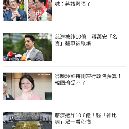
喊：蔣該緊張了
慈濟被詐10億！蔣萬安「名
言」翻車被酸爆
翁曉玲堅持刪凍行政院預算！
韓國瑜受不了
慈濟遭詐10.6億！醫「神比
喻」眾一看秒懂