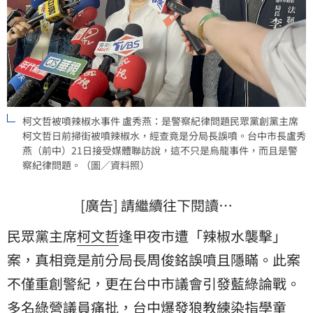
柯文哲被噴辣椒水事件 盧秀燕：是警察紀律問題民眾黨創黨主席
柯文哲日前掃街被噴辣椒水，經查竟是分局長誤噴。台中市長盧秀
燕（前中）21日接受媒體聯訪說，這不只是烏龍事件，而且是警
察紀律問題。（圖／資料照）
[廣告] 請繼續往下閱讀…
民眾黨主席
柯文哲
逢甲夜市遭「辣椒水襲擊」
案，真相竟是前分局長周俊銘誤噴且隱瞞。此案
不僅重創警紀，更在台中市議會引發藍綠論戰。
多名綠營議員痛批，台中爆發狼教練染指學童