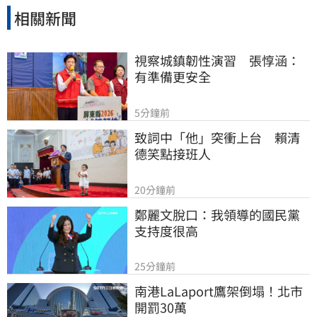
相關新聞
視察城鎮韌性演習　張惇涵：
有準備更安全
5分鐘前
致詞中「他」突衝上台　賴清
德笑點接班人
20分鐘前
鄭麗文脫口：我領導的國民黨
支持度很高
25分鐘前
南港LaLaport鷹架倒塌！北市
開罰30萬