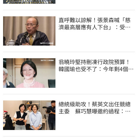
直呼難以諒解！張景森喊「慈
濟最高層應有人下台」：受害
者是捐款的大眾
翁曉玲堅持刪凍行政院預算！
韓國瑜也受不了：今年剩4個月
你思考一下
總統級助攻！蔡英文出任競總
主委 蘇巧慧曝邀約過程：她
一口答應