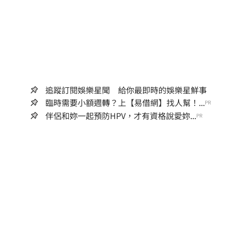
追蹤訂閱娛樂星聞 給你最即時的娛樂星鮮事
臨時需要小額週轉？上【易借網】找人幫！...
PR
伴侶和妳一起預防HPV，才有資格說愛妳...
PR