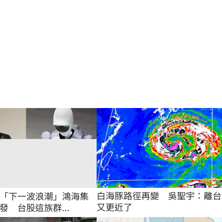
白海豚路徑再變　吳聖宇：離台
「下一波浪潮」鴻海集
又更近了
發 台股這族群...