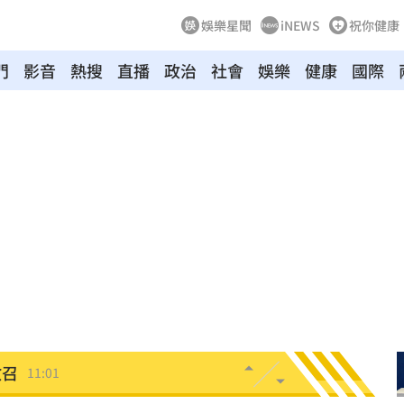
娛樂星聞
iNEWS
祝你健康
門
影音
熱搜
直播
政治
社會
娛樂
健康
國際
11:05
擊了
11:05
11:02
！
11:02
教召
11:01
追夢
11:00