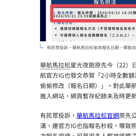
4年前示警疫苗掮客遭抹黑 陳時中回應
BLACKPINK活動惹議 公司遭人持球桿
靠慈濟志工形象加分 女律當選彰律理
有民眾投訴，華航馬拉松偷改報名日期，導致自
60歲糖尿病婦 吃飯1改變血糖奇蹟下降
台灣彩券開獎直播中
20:31
華航
馬拉松
星光夜跑原先今（22）
航官方IG也發文恭賀「2小時全數
LIVE三立+24小時直播
15:27
偷偷修改（報名日期）」。對此華
三立iNEWS新聞台線上直播
18:00
進入網站，網頁暫存紀錄未及時更
「拍片人的多重宇宙」職涯論壇9/12登
有民眾投訴，
華航馬拉松官網
原先
8國球員齊聚高雄 Formosa 7s掀足球
滿，連官方IG也指報名秒殺，導致
理想混蛋號召粉絲跨海追星吃美食！
18:
次報名很順，可見很多人都被誤導