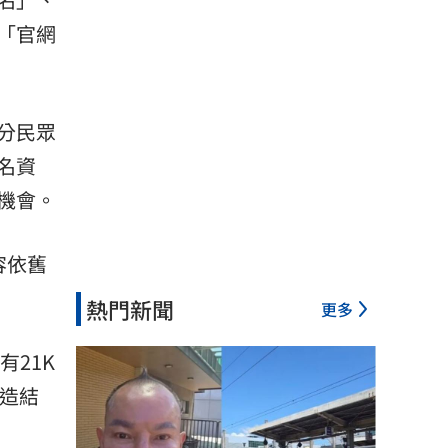
「官網
分民眾
名資
機會。
容依舊
熱門新聞
更多
21K
打造結