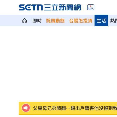
即時
颱風動態
台股怎投資
生活
熱
氣象署不排除發陸警 白海豚恐掃過2地
政院停電藍酸「城鎮韌性」破功！綠反
記憶體二哥重挫近5%！這4檔逆勢上漲
轟藍營5人造謠政客 林楚茵：出來道歉
父異母兄弟鬧翻…踢出戶籍害他沒報到
獨／嘉盈嚮往台灣應援文化 香港跨海