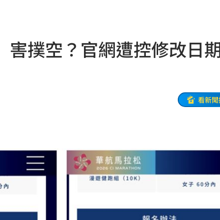
1
10:58
光
10:57
」害撲空？官網遭控修改
10:57
秒懂
10:52
10:52
看新聞
樣說
10:52
砲
10:51
功能」
10:47
回
10:46
下台
10:45