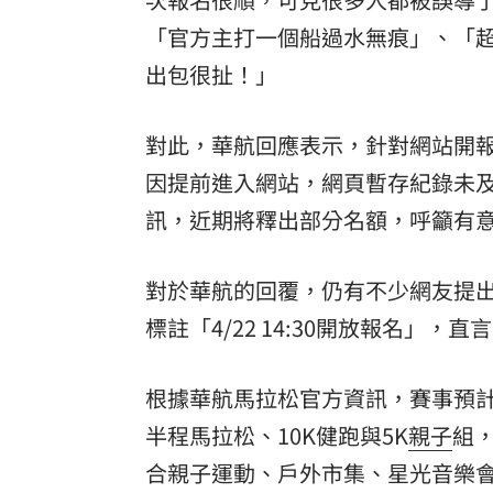
「官方主打一個船過水無痕」、「
出包很扯！」
對此，華航回應表示，針對網站開
因提前進入網站，網頁暫存紀錄未
訊，近期將釋出部分名額，呼籲有
對於華航的回覆，仍有不少網友提
標註「4/22 14:30開放報名」，
根據華航馬拉松官方資訊，賽事預計
半程馬拉松、10K健跑與5K
親子
組
合親子運動、戶外市集、星光音樂