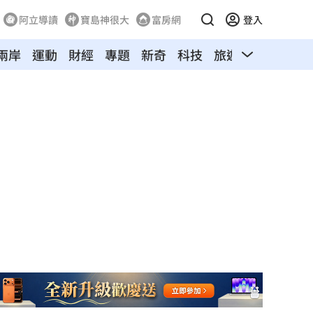
阿立導讀
寶島神很大
富房網
登入
兩岸
運動
財經
專題
新奇
科技
旅遊
汽車
寵物