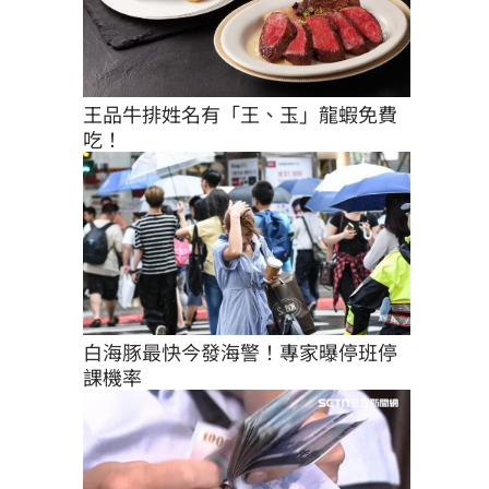
王品牛排姓名有「王、玉」龍蝦免費
吃！
白海豚最快今發海警！專家曝停班停
課機率