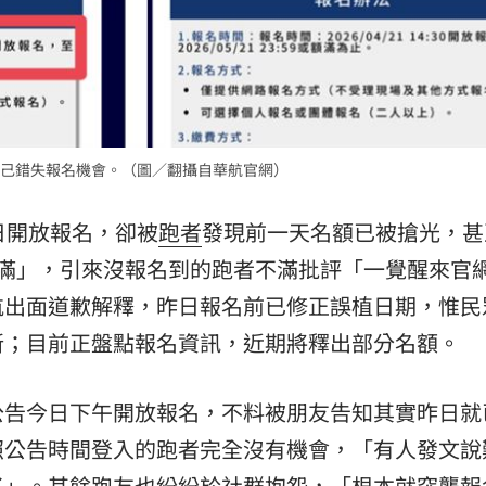
了
10:42
猛砸
10:40
事長
10:37
己錯失報名機會。（圖／翻攝自華航官網）
10:35
日開放報名，卻被
跑者
發現前一天名額已被搶光，甚
額滿」，引來沒報名到的跑者不滿批評「一覺醒來官
航出面道歉解釋，昨日報名前已修正誤植日期，惟民
新；目前正盤點報名資訊，近期將釋出部分名額。
場！
10:30
公告今日下午開放報名，不料被朋友告知其實昨日就
熱潮
10:00
照公告時間登入的跑者完全沒有機會，「有人發文說
15
了」。其餘跑友也紛紛於社群抱怨，「根本就突襲報