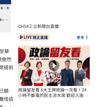
CH54三立新聞台直播
現正直播
更多
至華
網竟然
眾提前
政論留友看 6大王牌政論一次看！24
已額
小時不斷電的民主流水席 歡迎入座
難怪這
名」、