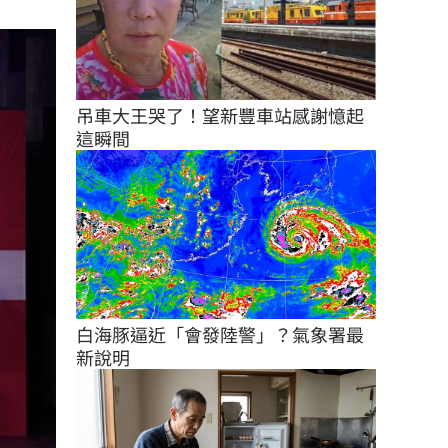
吊車大王哭了！望新豐車站感謝憶起
這瞬間
白海豚逼近「會發陸警」？氣象署最
新說明