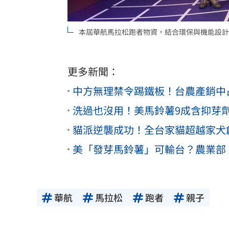
本屆華航馬拉松跑者物資，結合環保與機能設計
更多新聞：
中方無理禁令踢鐵板！台農產銷中
洗過也沒用！美馬鈴薯9成含抑芽
貓派逆襲成功！全台家貓超越家犬
美「發芽馬鈴薯」可輸台？農業部
華航
馬拉松
跑者
親子