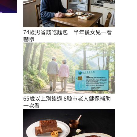
74歲男省錢吃麵包　半年後女兒一看
嚇慘
65歲以上別錯過 8縣市老人健保補助
一次看