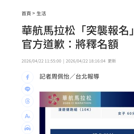
全聯中元節最強折扣來了！萬家福買1送
首頁
生活
aespa攻蛋推城市行銷 台北6大活動曝
華航馬拉松「突襲報名
iPhone 18 Pro出不了？傳因「缺這貨」
官方道歉：將釋名額
慈濟遭詐10.6億！醫「神比喻」眾一看
奇豔妝容惹炎上！泰女公務員霸氣回嗆
2026/04/22 11:55:00
2026/04/22 18:16:04
更新
疫苗真相曝陳實中要求道歉 蔣萬安這
記者周佩怡／台北報導
外野手接球相撞 深遠飛球彈出牆變2分
用戶注意！Gmail在2027年將「大砍3
獨／詐10億囤黃金爆增值3倍：可望全拿
直呼難以諒解！他：慈濟最高層應有人