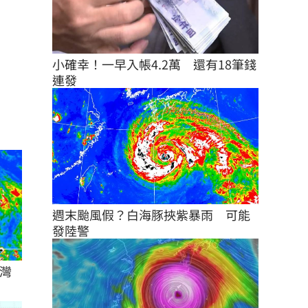
小確幸！一早入帳4.2萬　還有18筆錢
連發
週末颱風假？白海豚挾紫暴雨　可能
發陸警
灣