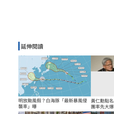
延伸閱讀
明放颱風假？白海豚「最新暴風侵
黃仁勳點名
襲率」曝
團率先大爆