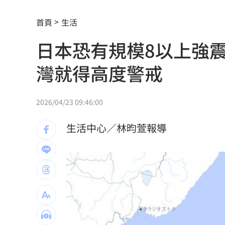
父親節最雷禮物 「茶具、領帶」榜上
首頁
生活
魏平政太樂觀 爆王惠美未允諾接競總
日本恐有規模8以上強
川普喊戰爭快結束 美股漲、台指期衝450
灣就得高度警戒
拖吊車「沒綁好」！ 百萬休旅重摔滑
燈桿「孵蛋」路口影像直播紅鳩輪流護
2026/04/23 09:46:00
減碳行動開跑！台新新光金控淨零論壇
生活中心／林昀萱報導
合體沈伯洋 「過來人」陳時中送3叮嚀
兆基債務風暴！前董座李建成遭當庭逮
手上只剩24元！獨居嬤不動存款原因惹
小刀婚姻告終 昔砸百萬辦婚禮找連戰