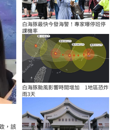
白海豚最快今發海警！專家曝停班停
課機率
白海豚颱風影響時間增加　1地區恐炸
雨3天
致，該