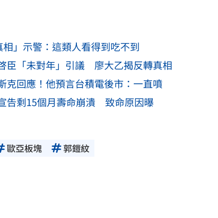
怕真相」示警：這類人看得到吃不到
啓臣「未對年」引議 廖大乙揭反轉真相
斯克回應！他預言台積電後市：一直噴
宣告剩15個月壽命崩潰 致命原因曝
歐亞板塊
郭鎧紋