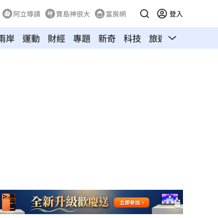
阿立導讀
寶島神很大
富房網
登入
兩岸
運動
財經
專題
新奇
科技
旅遊
汽車
寵物