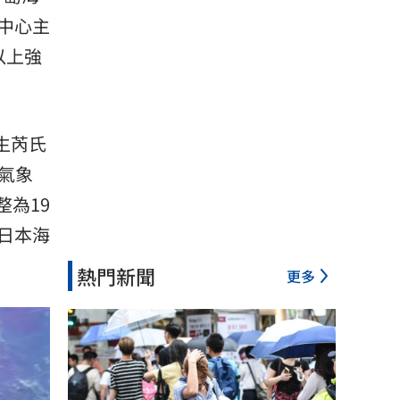
中心主
以上強
發生芮氏
氣象
整為19
日本海
熱門新聞
更多