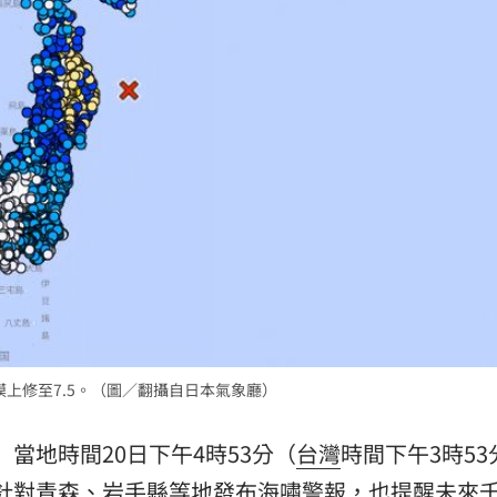
富邦
21:26
光
21:25
金
21:25
味
21:25
」氣
12:00
模上修至7.5。（圖／翻攝自日本氣象廳）
成形
12:00
ast）當地時間20日下午4時53分（
台灣
時間下午3時53
場！
10:30
針對青森、
岩手縣
等地發布海嘯警報，也提醒未來