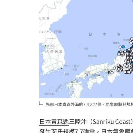
布雷克6局0失分 陳傑憲猛打率統一退
交往3個月閃婚 姜厚任女友前夫身分曝
U17男排世界賽移地訓練 主委加碼加菜
律師+假慈濟青年吸金10億 豪宅飄鮑魚
台灣彩券開獎直播中
20:31
LIVE三立+24小時直播
15:27
三立iNEWS新聞台線上直播
18:00
台彩父親節推新刮刮樂千萬頭獎超「爸
先前日本青森外海的7.4大地震，氣象廳將其規
商場戰國來臨 台中「頂奢大道」逐漸
日本
青森縣
三陸沖（Sanriku Co
「拍片人的多重宇宙」職涯論壇9/12登
發生芮氏規模7.7強震，日本氣象廳