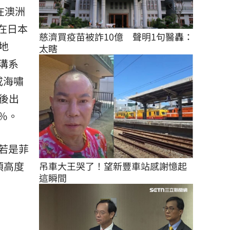
在澳洲
生在日本
慈濟買疫苗被詐10億　聲明1句醫轟：
地
太瞎
溝系
或海嘯
後出
％。
若是菲
須高度
吊車大王哭了！望新豐車站感謝憶起
這瞬間