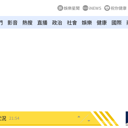
娛樂星聞
iNEWS
祝你健康
門
影音
熱搜
直播
政治
社會
娛樂
健康
國際
天
22:09
競爭
22:06
電
21:58
上場
21:54
狀況
21:54