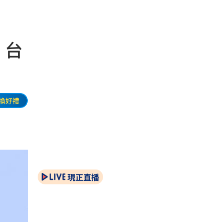
：台
換好禮
現正直播