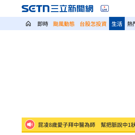
即時
颱風動態
台股怎投資
生活
熱
白海豚「海警範圍擴大」 這地恐豪雨炸2
桃猿洋將2投2打爭一軍 艾菩樂認良性
華邦電法說會後 新目標價出爐
22:00
高雄轎車暴衝連3撞！波及13車600戶停
陳晨威失誤釀失分 教頭透露其實抱病
昆凌8歲愛子拜中醫為師 幫把脈說中1