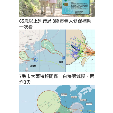
65歲以上別錯過 8縣市老人健保補助
一次看
7縣市大雨特報開轟　白海豚減慢、雨
炸3天