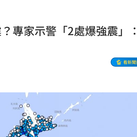
有名
21:50
主委
21:44
震？專家示警「2處爆強震」
00
21:42
落
21:39
蛋
21:38
看新聞
登場
21:36
21:31
補
21:31
鼻酸
21:30
證婚
21:30