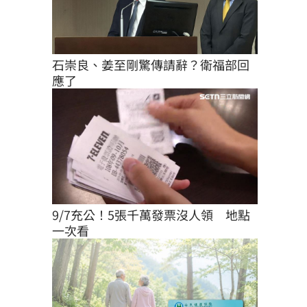
石崇良、姜至剛驚傳請辭？衛福部回
應了
9/7充公！5張千萬發票沒人領　地點
一次看