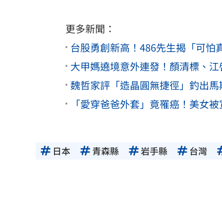
更多新聞：
台股勇創新高！486先生揭「可
大甲媽遶境意外連發！顏清標、江
魏哲家評「造晶圓無捷徑」釣出馬
「愛穿爸爸外套」竟罹癌！美女被
日本
青森縣
岩手縣
台灣