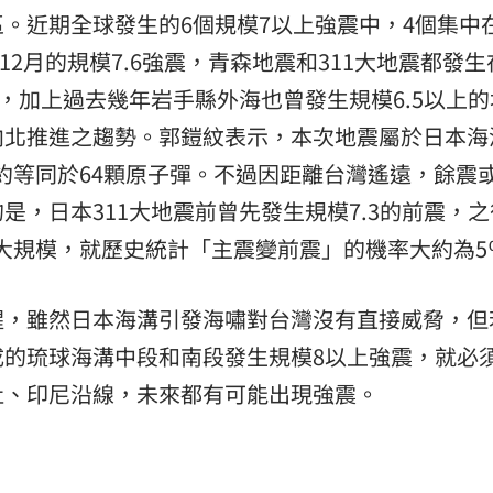
。近期全球發生的6個規模7以上強震中，4個集中
12月的規模7.6強震，青森地震和311大地震都發
北，加上過去幾年岩手縣外海也曾發生規模6.5以上的
向北推進之趨勢。郭鎧紋表示，本次地震屬於日本海
力約等同於64顆原子彈。不過因距離台灣遙遠，餘震
是，日本311大地震前曾先發生規模7.3的前震，之
多大規模，就歷史統計「主震變前震」的機率大約為5
醒，雖然日本海溝引發海嘯對台灣沒有直接威脅，但
成的琉球海溝中段和南段發生規模8以上強震，就必
杜、印尼沿線，未來都有可能出現強震。