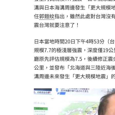
溝與日本海溝周邊發生「更大規模
8國球員齊聚高雄 Formosa 7s掀足球
任
郭鎧紋
指出，雖然此處對台灣沒
理想混蛋號召粉絲跨海追星吃美食！
18:
震台灣就要注意了！
日本當地時間20日下午4時53分（台灣
規模7.7的極淺層強震，深度僅1
廳原先評估規模為7.5，後續修正震
公里，並發布「北海道與三陸近海
溝周邊未來發生「更大規模地震」