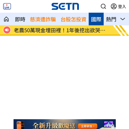
登入
即時
慈濟遭詐騙
台股怎投資
國際
熱門
影
府蓋
老農50萬現金埋田裡！1年後挖出欲哭無
高市長
淚
則