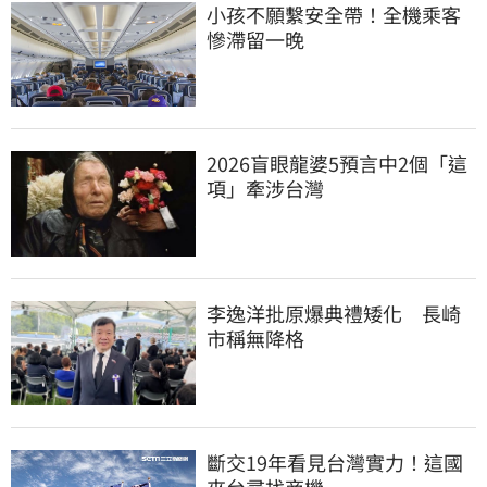
小孩不願繫安全帶！全機乘客
慘滯留一晚
2026盲眼龍婆5預言中2個「這
項」牽涉台灣
李逸洋批原爆典禮矮化　長崎
市稱無降格
斷交19年看見台灣實力！這國
來台尋找商機