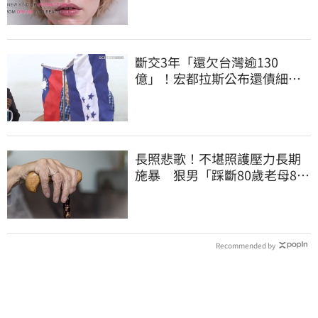
斷交3年「還欠台灣逾130
億」！宏都拉斯公布還債細
節 竟只還了6％
長照悲歌！不堪照護壓力長期
施暴 狠男「踩斷80歲老母8根
肋骨」致死
Recommended by