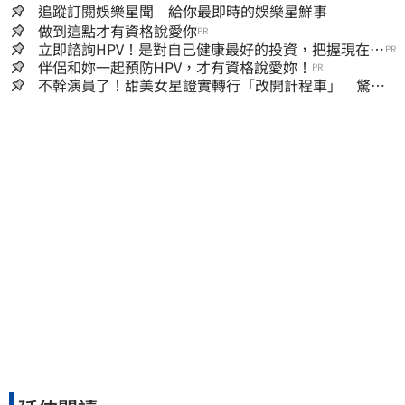
追蹤訂閱娛樂星聞 給你最即時的娛樂星鮮事
做到這點才有資格說愛你
PR
立即諮詢HPV！是對自己健康最好的投資，把握現在不
PR
嫌晚！
伴侶和妳一起預防HPV，才有資格說愛妳！
PR
不幹演員了！甜美女星證實轉行「改開計程車」 驚人
收入全說了