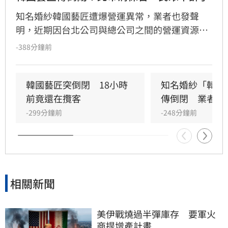
知名婚紗韓國藝匠遭爆營運異常，業者也發聲
明，近期因台北公司與總公司之間的營運資源
「出現重大調整與切割」，引發據點無法繼續營
-388分鐘前
運的問題。北市府消保官室今(10日）表示，已稽
查其台北門市，因負責人未出面，現場員工稱，
租約僅到明日(11日)。現已接獲2件申訴案。
韓國藝匠突倒閉　18小時
知名婚紗「韓國
前竟還在攬客
傳倒閉　業者發
-299分鐘前
-248分鐘前
相關新聞
美伊戰燒過半彈庫存　要軍火
商提增產計畫