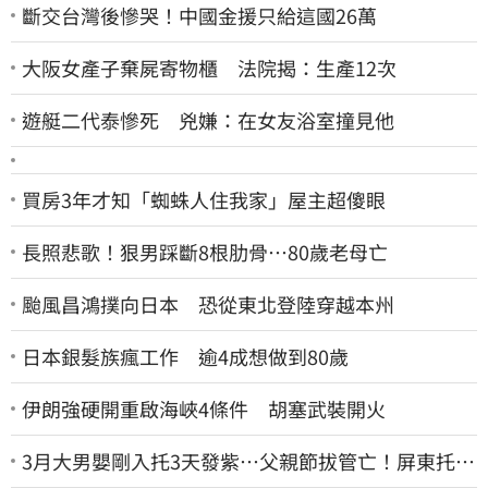
斷交台灣後慘哭！中國金援只給這國26萬
大阪女產子棄屍寄物櫃 法院揭：生產12次
遊艇二代泰慘死 兇嫌：在女友浴室撞見他
買房3年才知「蜘蛛人住我家」屋主超傻眼
長照悲歌！狠男踩斷8根肋骨…80歲老母亡
颱風昌鴻撲向日本 恐從東北登陸穿越本州
日本銀髮族瘋工作 逾4成想做到80歲
伊朗強硬開重啟海峽4條件 胡塞武裝開火
3月大男嬰剛入托3天發紫…父親節拔管亡！屏東托嬰
中心回9字