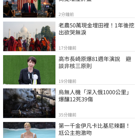
2分鐘前
老農50萬現金埋田裡！1年後挖
出欲哭無淚
17分鐘前
高市長崎原爆81週年演說　避
談非核三原則
19分鐘前
烏無人機「深入俄1000公里」
爆釀12死39傷
35分鐘前
第一千金伊凡卡比基尼辣翻！
尪公主抱激吻