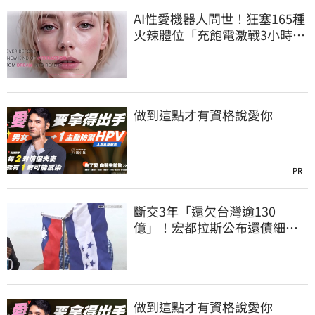
AI性愛機器人問世！狂塞165種
火辣體位「充飽電激戰3小時」
售價曝
做到這點才有資格說愛你
PR
斷交3年「還欠台灣逾130
億」！宏都拉斯公布還債細
節 竟只還了6％
做到這點才有資格說愛你