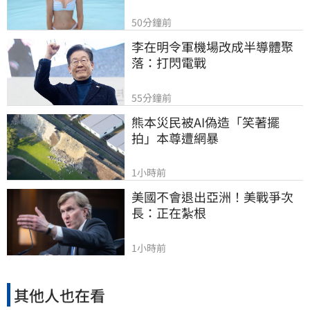
50分鐘前
李在明令軍機場改成半導體聚
落：打閃電戰
55分鐘前
熊本災民被AI偽造「笑著擺
拍」本尊遭網暴
1小時前
美國不會退出亞洲！美戰爭次
長：正在紮根
1小時前
其他人也在看