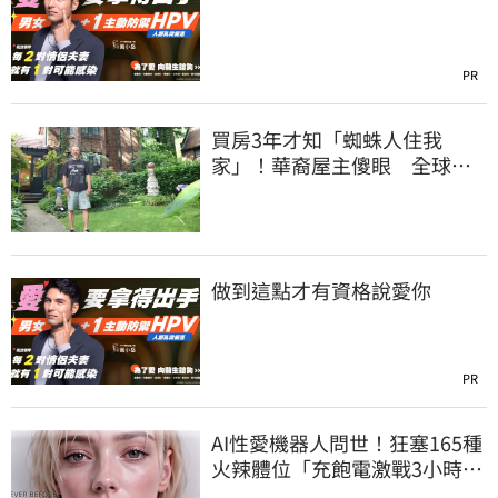
PR
買房3年才知「蜘蛛人住我
家」！華裔屋主傻眼 全球童
真信件狂寄來
做到這點才有資格說愛你
PR
AI性愛機器人問世！狂塞165種
火辣體位「充飽電激戰3小時」
售價曝