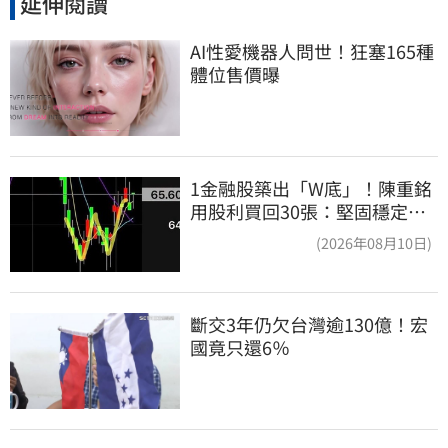
延伸閱讀
AI性愛機器人問世！狂塞165種
體位售價曝
1金融股築出「W底」！陳重銘
用股利買回30張：堅固穩定的
搖錢樹
(2026年08月10日)
斷交3年仍欠台灣逾130億！宏
國竟只還6％