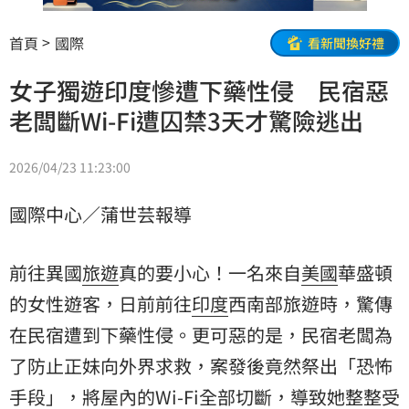
首頁
國際
看新聞換好禮
女子獨遊印度慘遭下藥性侵 民宿惡
老闆斷Wi-Fi遭囚禁3天才驚險逃出
2026/04/23 11:23:00
國際中心／蒲世芸報導
前往異國
旅遊
真的要小心！一名來自
美國
華盛頓
的女性遊客，日前前往
印度
西南部旅遊時，驚傳
在民宿遭到下藥性侵。更可惡的是，民宿老闆為
了防止正妹向外界求救，案發後竟然祭出「恐怖
手段」，將屋內的Wi-Fi全部切斷，導致她整整受