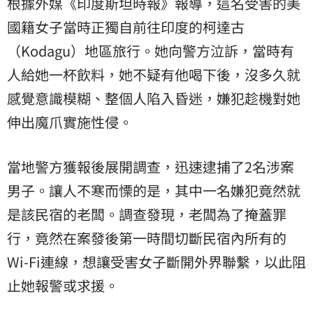
根據外媒《印度斯坦時報》報導，這名受害的美
國籍女子當時正獨自前往印度的柯達古
（Kodagu）地區旅行。她向警方泣訴，當時有
人給她一杯飲料，她不疑有他喝下後，沒多久就
感覺意識模糊、整個人陷入昏迷，嫌犯趁機對她
伸出魔爪實施性侵。
當地警方獲報後展開調查，迅速逮捕了2名涉案
男子。讓人不寒而慄的是，其中一名嫌犯竟然就
是該民宿的老闆。調查發現，老闆為了掩蓋罪
行，竟然在案發後第一時間切斷民宿內所有的
Wi-Fi連線，想讓受害女子斷開外界聯繫，以此阻
止她報警或求援。