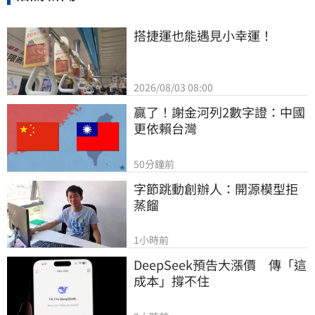
搭捷運也能遇見小幸運！
2026/08/03 08:00
贏了！謝金河列2數字證：中國
更依賴台灣
50分鐘前
字節跳動創辦人：開源模型拒
蒸餾
1小時前
DeepSeek預告大漲價　傳「這
成本」撐不住