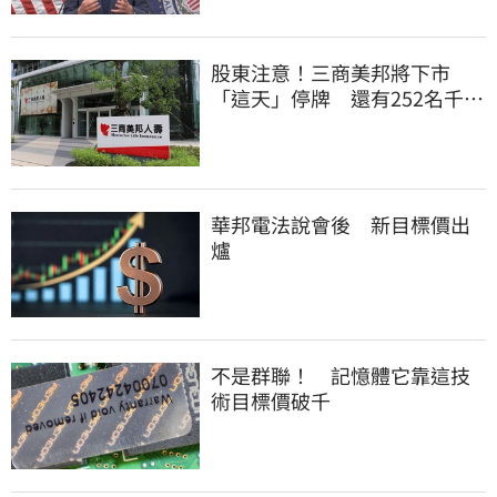
股東注意！三商美邦將下市
「這天」停牌 還有252名千張
大戶
華邦電法說會後 新目標價出
爐
不是群聯！ 記憶體它靠這技
術目標價破千