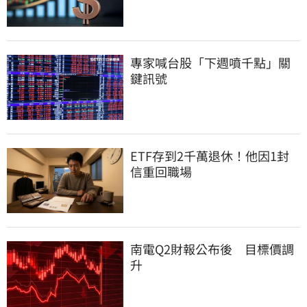
專家喊台股「下週噴千點」關
鍵訊號
ETF存到2千萬退休！他因1封
信重回職場
南電Q2財報公布後　目標價調
升