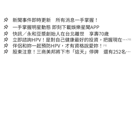
新聞事件即時更新 所有消息一手掌握！
一手掌握明星動態 即刻下載娛樂星聞APP
快訊／永和豆漿創始人在台北離世 享壽70歲
立即諮詢HPV！是對自己健康最好的投資，把握現在不
PR
嫌晚！
伴侶和妳一起預防HPV，才有資格說愛妳！
PR
股東注意！三商美邦將下市「這天」停牌 還有252名千
張大戶