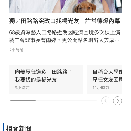
獨／田路路突改口找楊光友　許常德爆內幕
68歲資深藝人田路路近期因經濟困境多次槓上演
藝工會理事長曹雨婷，更公開點名創辦人姜厚任
出面，事後卻發文坦言搞錯對象，真正想找的是
2小時前
前理事長楊光友。楊光友對此回應，質疑田路路
晚年困頓不應全歸咎於工會。對此，音樂人許常
德出面緩頰，建議田路路應先安頓好生活，並提
向姜厚任道歉　田路路：
自稱台大學姐遭
議透過口述歷史記錄資深藝人的故事。許常德同
我要找的是楊光友
厚任女友回應了
時批評現任理事長曹雨婷不應神隱，呼籲工會應
3小時前
11小時前
展現具體作為照顧資深藝人，而非僅提供勞健保
功能。整起事件引發關注，田路路則強調目前先
處理身體狀況，後續發展仍待觀察。
相關新聞