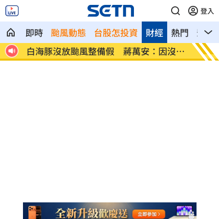
登入
即時
颱風動態
台股怎投資
財經
熱門
影音
白海豚沒放颱風整備假 蔣萬安：因沒陸
公鹿後
警
力