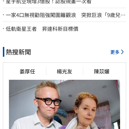
星宇航空現增3億股！認股規畫一次看
一家4口無視勸阻強闖圍籬觀浪 突掀巨浪「9歲兒當
場遭捲入海」
低軌衛星王者 昇達科新目標價
熱搜新聞
更多
姜厚任
楊光友
陳苡孋