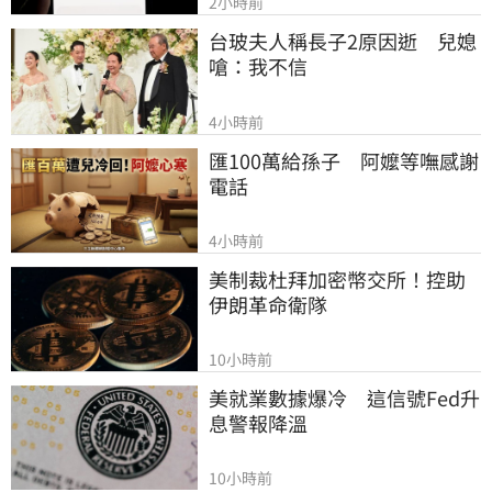
2小時前
台玻夫人稱長子2原因逝　兒媳
嗆：我不信
4小時前
匯100萬給孫子　阿嬤等嘸感謝
電話
4小時前
美制裁杜拜加密幣交所！控助
伊朗革命衛隊
10小時前
美就業數據爆冷　這信號Fed升
息警報降溫
10小時前