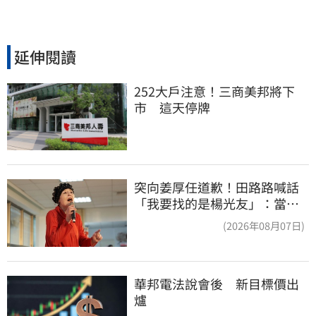
延伸閱讀
252大戶注意！三商美邦將下
市　這天停牌
突向姜厚任道歉！田路路喊話
「我要找的是楊光友」：當時
太衝動
(2026年08月07日)
華邦電法說會後　新目標價出
爐