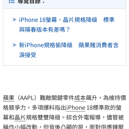
導覽目錄：
iPhone 18螢幕、晶片規格降級 標準
與陽春版本有差嗎？
新iPhone規格偷降級 蘋果賭消費者含
淚接受
蘋果
（AAPL）難敵關鍵零件
成本
飆升，為維持價
格競爭力，多項爆料指出
iPhone
18標準款的
螢
幕
和
晶片
規格雙雙降級。綜合外電報導，儘管被
稱作小幅改動，但背後凸顯的是，面對供應鏈壓