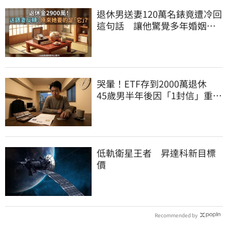
退休男送妻120萬名錶竟遭冷回
這句話 讓他驚覺多年婚姻全
是盲點
哭暈！ETF存到2000萬退休
45歲男半年後因「1封信」重回
職場
低軌衛星王者 昇達科新目標
價
Recommended by