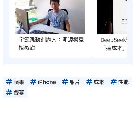
字節跳動創辦人：開源模型
DeepSeek
拒蒸餾
「這成本」撐
蘋果
iPhone
晶片
成本
性能
螢幕