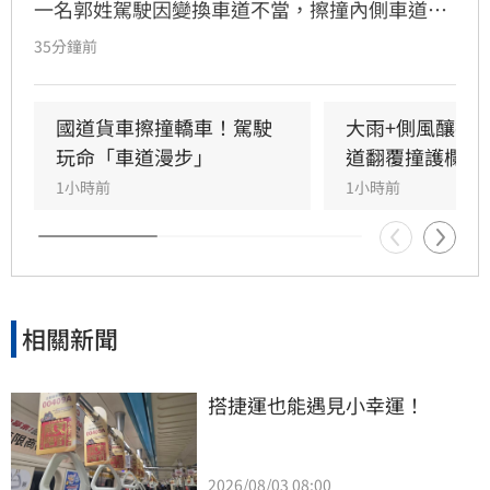
一名郭姓駕駛因變換車道不當，擦撞內側車道黃
姓駕駛車輛，導致黃車失控撞擊護欄後甩滑，波
35分鐘前
及後方沈姓駕駛車輛，造成3車受損。警方獲報
趕抵現場，所幸僅黃男受輕微擦挫傷且不需就
醫，經酒測確認3名駕駛均無酒駕。國道警察呼
國道貨車擦撞轎車！駕駛
大雨+側風釀禍
籲，變換車道務必顯示方向燈並保持安全距離，
玩命「車道漫步」
道翻覆撞護欄
切勿強行切入，以防憾事再次發生。此次事故亦
1小時前
1小時前
提醒用路人，行經國道應隨時保持警覺，並與前
車保持適當安全間距，以確保行車安全。
相關新聞
搭捷運也能遇見小幸運！
2026/08/03 08:00