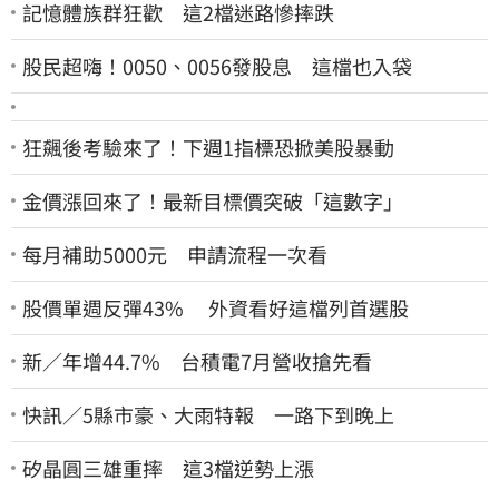
記憶體族群狂歡 這2檔迷路慘摔跌
股民超嗨！0050、0056發股息 這檔也入袋
狂飆後考驗來了！下週1指標恐掀美股暴動
金價漲回來了！最新目標價突破「這數字」
每月補助5000元 申請流程一次看
股價單週反彈43% 外資看好這檔列首選股
新／年增44.7% 台積電7月營收搶先看
快訊／5縣市豪、大雨特報 一路下到晚上
矽晶圓三雄重摔 這3檔逆勢上漲