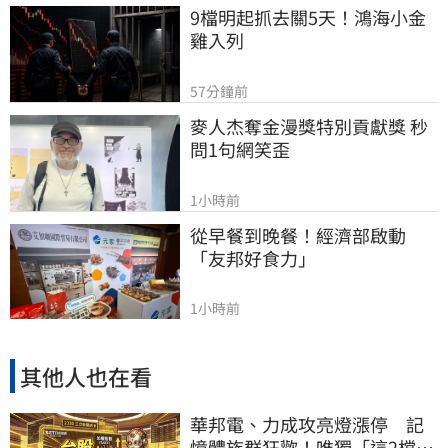
9檔明起抓去關5天！鴻海小金
雞入列
57分鐘前
麥人杰奪金漫獎特別貢獻獎 秒
問1句網笑歪
1小時前
從早餐到晚餐！經濟部啟動
「友邦好食力」
1小時前
其他人也在看
華邦電、力成攻亮燈漲停 記
憶體族群狂歡！唯獨「這2檔」