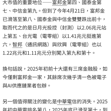
大市值的重要地位——
富邦金
第四、國泰金第
七、中信金第九。但到了今年4月21日，富邦金
已滑落至第八、國泰金與中信金雙雙跌出前十，
取而代之的是日月光投控（封測）以2.06兆元站
上第五、台光電（電零組）以1.41兆元挺進第
六，
智邦
（通訊網路）與欣興（電零組）也以
1.22兆元和1.11兆元分別闖入第九和第十。
換句話說，2025年初前十大還有三席金融股，如
今僅剩富邦金一家，其餘席次幾乎清一色被電子
與AI供應鏈業者包辦。
另一個值得關注的變化是
中華電
信的消失。2025
年初中華電排名第八，2025年底已滑至第十，到