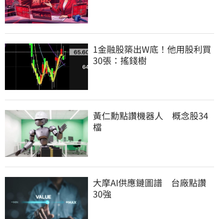
1金融股築出W底！他用股利買
30張：搖錢樹
黃仁勳點讚機器人　概念股34
檔
大摩AI供應鏈圖譜　台廠點讚
30強