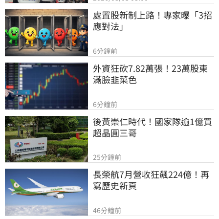
處置股新制上路！專家曝「3招
應對法」
6分鐘前
外資狂砍7.82萬張！23萬股東
滿臉韭菜色
6分鐘前
後黃崇仁時代！國家隊逾1億買
超晶圓三哥
25分鐘前
長榮航7月營收狂飆224億！再
寫歷史新頁
46分鐘前