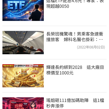
這檔ETF配息4.6元！專家：表
現超越0050
長榮班機驚魂！男乘客急速衝
撞旅客 婦科名醫也掛彩：全
機卡半小時
(2022年08月02日)
輝達長約綁到2028　這大廠目
標價至1000元
瑤姐砸111億加碼助陣　這1檔
秒奔漲停