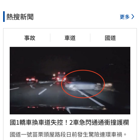
熱搜新聞
更多
事故
車道
國道
國1轎車換車道失控！2車急閃通通衝撞護欄
國道一號苗栗頭屋路段日前發生驚險連環車禍。