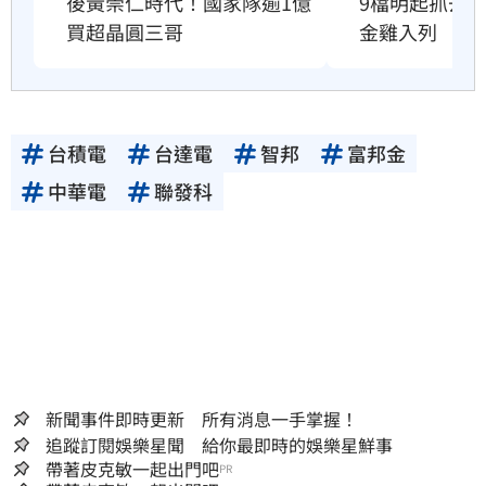
後黃崇仁時代！國家隊逾1億
9檔明起抓去
買超晶圓三哥
金雞入列
台積電
台達電
智邦
富邦金
中華電
聯發科
新聞事件即時更新 所有消息一手掌握！
追蹤訂閱娛樂星聞 給你最即時的娛樂星鮮事
帶著皮克敏一起出門吧
PR