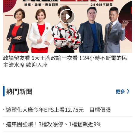
政論留友看 6大王牌政論一次看！24小時不斷電的民
主流水席 歡迎入座
熱門新聞
更多
這塑化大廠今年EPS上看12.75元 目標價曝
這集團強爆！3檔攻漲停、1檔猛飆近9%