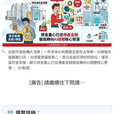
台股市值結構大洗牌！一年多來AI供應鏈全面攻占榜單，台積電市
值飆破53兆，台達電更躍居第二。昔日金融巨頭紛紛退位，僅存
富邦金苦撐，顯示資金重心已從傳產金融徹底轉向AI硬體核心聚
落。（AI製圖）
[廣告] 請繼續往下閱讀…
導覽目錄：