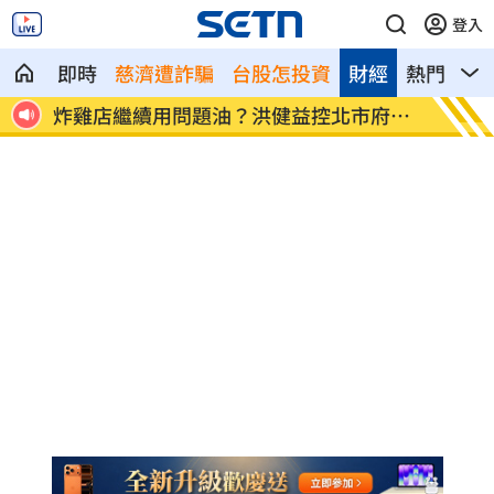
登入
即時
慈濟遭詐騙
台股怎投資
財經
熱門
影
繼續用問題油？洪健益控北市府蓋
老農50萬現金埋田裡
淚