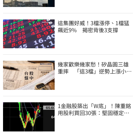
這集團好威！3檔漲停、1檔猛
飆近9% 揭密背後3支撐
幾家歡樂幾家愁！矽晶圓三雄
重摔 「這3檔」逆勢上漲小兵
立大功
1金融股築出「W底」！陳重銘
用股利買回30張：堅固穩定的
搖錢樹