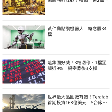
迷路慘摔跌
黃仁勳點讚機器人 概念股34
檔
這集團好威！3檔漲停、1檔猛
飆近9% 揭密背後3支撐
世界最大晶圓廠有譜！Terafab
首期投資168億美元 5台廠或
打進供應鏈