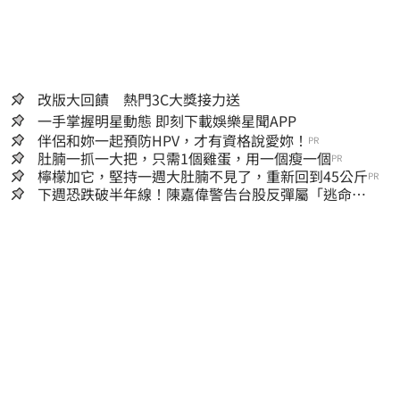
改版大回饋 熱門3C大獎接力送
一手掌握明星動態 即刻下載娛樂星聞APP
伴侶和妳一起預防HPV，才有資格說愛妳！
PR
肚腩一抓一大把，只需1個雞蛋，用一個瘦一個
PR
檸檬加它，堅持一週大肚腩不見了，重新回到45公斤
PR
下週恐跌破半年線！陳嘉偉警告台股反彈屬「逃命
波」：空頭大屠殺剛開始