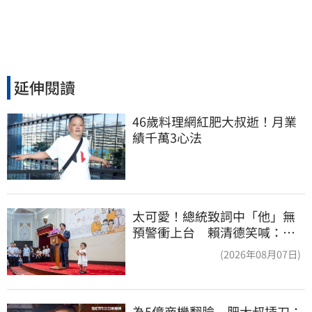
延伸閱讀
46歲料理網紅肥大叔逝！月業
績千萬3心法
太可愛！總統致詞中「他」無
預警衝上台 賴清德笑喊：卸
任再交棒給你
(2026年08月07日)
為5億商機翻臉　肥大叔插刀：