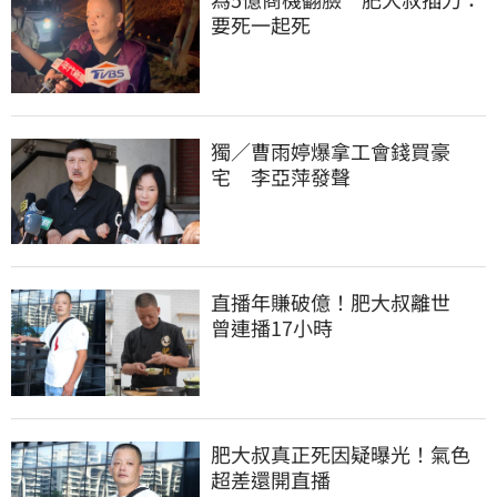
要死一起死
獨／曹雨婷爆拿工會錢買豪
宅　李亞萍發聲
直播年賺破億！肥大叔離世　
曾連播17小時
肥大叔真正死因疑曝光！氣色
超差還開直播