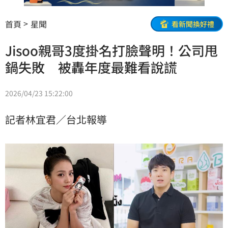
首頁
星聞
看新聞換好禮
Jisoo親哥3度掛名打臉聲明！公司甩
鍋失敗 被轟年度最難看說謊
2026/04/23 15:22:00
記者林宜君／台北報導