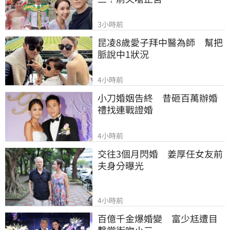
3小時前
昆凌8歲愛子拜中醫為師　幫把
脈說中1狀況
4小時前
小刀婚姻告終　昔砸百萬辦婚
禮找連戰證婚
4小時前
交往3個月閃婚　姜厚任女友前
夫身分曝光
4小時前
百億千金爆婚變　富少尪遭目