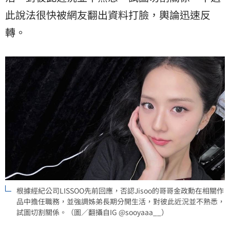
此說法很快被網友翻出資料打臉，輿論迅速反
轉。
根據經紀公司LISSOO先前回應，否認Jisoo的哥哥金政勳在相關作
品中擔任職務，並強調姊弟長期分開生活，對彼此近況並不熟悉，
試圖切割關係。（圖／翻攝自IG @sooyaaa__）