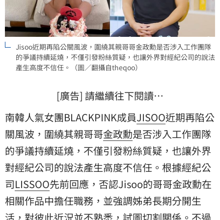
Jisoo近期再陷公關風波，圍繞其親哥哥金政勳是否涉入工作團隊
的爭議持續延燒，不僅引發粉絲質疑，也讓外界對經紀公司的說法
產生高度不信任。（圖／翻攝自theqoo）
[廣告] 請繼續往下閱讀…
南韓人氣女團BLACKPINK成員
JISOO
近期再陷
公
關
風波，圍繞其親哥哥
金政勳
是否涉入工作團隊
的爭議持續延燒，不僅引發粉絲質疑，也讓外界
對經紀公司的說法產生高度不信任。根據經紀公
司
LISSOO
先前回應，否認Jisoo的哥哥金政勳在
相關作品中擔任職務，並強調姊弟長期分開生
活，對彼此近況並不熟悉，試圖切割關係。不過