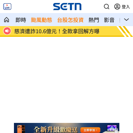
登入
即時
颱風動態
台股怎投資
熱門
影音
熱搜
慈濟遭詐10.6億元！全款拿回解方曝
稱龍蝦