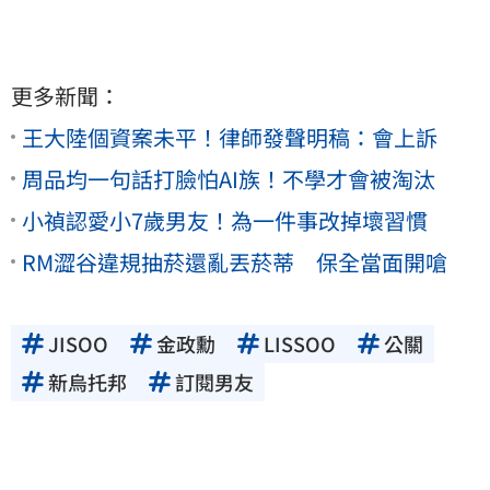
更多新聞：
王大陸個資案未平！律師發聲明稿：會上訴
周品均一句話打臉怕AI族！不學才會被淘汰
小禎認愛小7歲男友！為一件事改掉壞習慣
RM澀谷違規抽菸還亂丟菸蒂 保全當面開嗆
JISOO
金政勳
LISSOO
公關
新烏托邦
訂閱男友