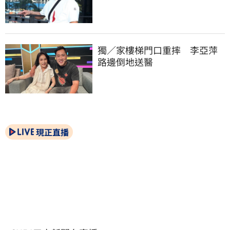
獨／家樓梯門口重摔　李亞萍
路邊倒地送醫
現正直播