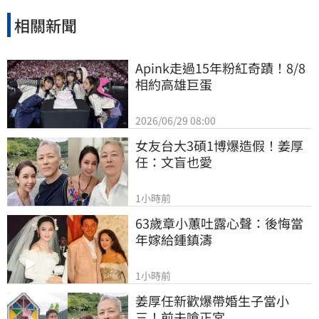
相關新聞
Apink走過15年粉紅奇蹟！8/8
相約高雄巨蛋
2026/06/29 08:00
女友台大3碩1博爆造假！姜厚
任：文盲也愛
1小時前
63歲章小蕙吐露心聲：後悔當
年嫁給鍾鎮濤
1小時前
姜厚任新歡爆帶婚生子當小
三！前夫嗆正宮