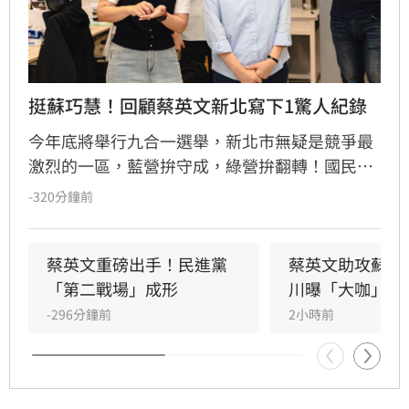
挺蘇巧慧！回顧蔡英文新北寫下1驚人紀錄
今年底將舉行九合一選舉，新北市無疑是競爭最
激烈的一區，藍營拚守成，綠營拚翻轉！國民黨
參選人李四川與民進黨參選人蘇巧慧民調更是呈
-320分鐘前
現五五波。選戰陷入膠著之際，蘇巧慧今（7）
日證實，當初曾拜託前總統蔡英文擔任競選總部
主委時，蔡英文一口就答應。完成兩屆總統任期
蔡英文重磅出手！民進黨
蔡英文助攻蘇巧
的蔡英文，除了挾帶超高人氣之外，新北更是她
「第二戰場」成形
川曝「大咖」應
的「政壇起家厝」，三度在此橫掃百萬票，有望
-296分鐘前
2小時前
成為蘇巧慧的最強支援。