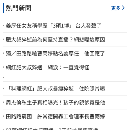
熱門新聞
更多
姜厚任女友稱學歷「3碩1博」 台大發聲了
肥大叔猝逝前為何堅持直播？網悲曝這原因
獨／田路路嗆曹雨婷點名姜厚任 他回應了
網紅肥大叔猝逝！網淚：一直覺得怪
「料理網紅」肥大叔暴瘦猝逝 住院照片曝
周杰倫私生子真相曝光！孩子的親爹竟是他
田路路窮困 許常德開轟工會理事長曹雨婷
97萬網紅肥大叔驟逝 2天前才暴瘦直播