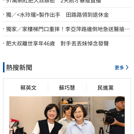
獨／<水玲瓏>製作出手 田路路領到退休金
獨家／家樓梯門口重摔！李亞萍路邊倒地急送醫搶
命 「最新傷況」曝
肥大叔離世享年46歲 對手丟丟妹悼念發聲
熱搜新聞
更多
蔡英文
蘇巧慧
民進黨