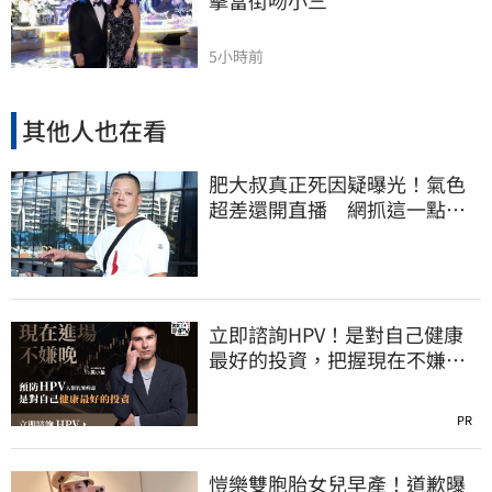
擊當街吻小三
5小時前
其他人也在看
肥大叔真正死因疑曝光！氣色
超差還開直播 網抓這一點超
不合理
立即諮詢HPV！是對自己健康
最好的投資，把握現在不嫌
晚！
PR
愷樂雙胞胎女兒早產！道歉曝