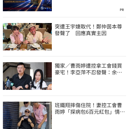
PR
突遭王宇婕取代！鄭仲茵本尊
發聲了 回應真實主因
獨家／曹雨婷遭控拿工會錢買
豪宅！李亞萍不忍發聲：余天
管工會都貼錢
班鐵翔摔傷住院！妻控工會曹
雨婷「探病包6百元紅包」情
勒：忍無可忍