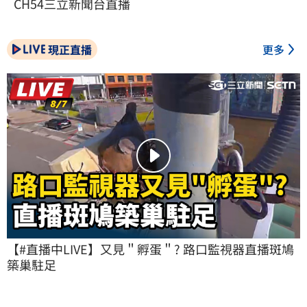
CH54三立新聞台直播
現正直播
更多
【#直播中LIVE】又見＂孵蛋＂? 路口監視器直播斑鳩
築巢駐足