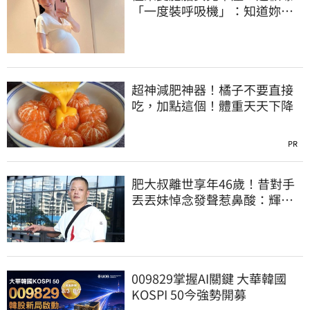
「一度裝呼吸機」：知道妳們
很努力
超神減肥神器！橘子不要直接
吃，加點這個！體重天天下降
PR
肥大叔離世享年46歲！昔對手
丟丟妹悼念發聲惹鼻酸：輝哥
一路好走
009829掌握AI關鍵 大華韓國
KOSPI 50今強勢開募