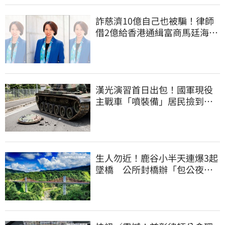
詐慈濟10億自己也被騙！律師
借2億給香港通緝富商馬廷海建
台北天空塔
漢光演習首日出包！國軍現役
主戰車「噴裝備」居民撿到零
件…軍方說話了
生人勿近！鹿谷小半天連爆3起
墜橋 公所封橋辦「包公夜
審」替亡魂伸冤