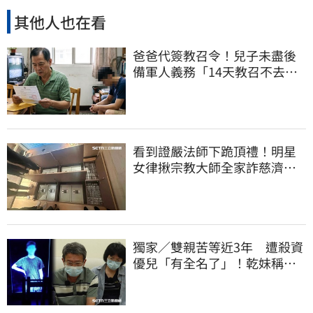
其他人也在看
爸爸代簽教召令！兒子未盡後
備軍人義務「14天教召不去」
換3個月刑期
看到證嚴法師下跪頂禮！明星
女律揪宗教大師全家詐慈濟…
全家爽睡黃金堆
獨家／雙親苦等近3年 遭殺資
優兒「有全名了」！乾妹稱賠
償恐毀她未來