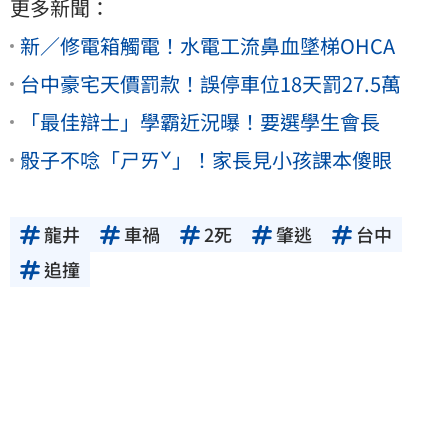
更多新聞：
新／修電箱觸電！水電工流鼻血墜梯OHCA
台中豪宅天價罰款！誤停車位18天罰27.5萬
「最佳辯士」學霸近況曝！要選學生會長
骰子不唸「ㄕㄞˇ」！家長見小孩課本傻眼
龍井
車禍
2死
肇逃
台中
追撞