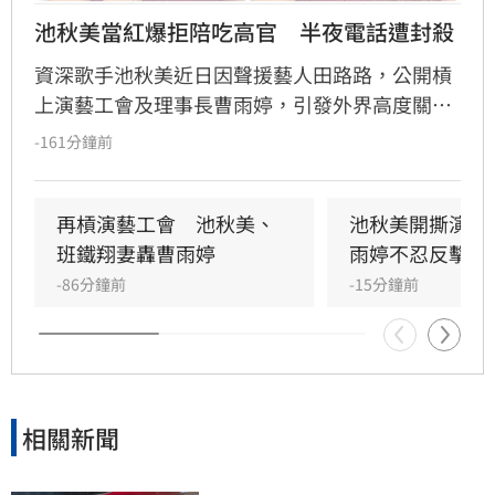
池秋美當紅爆拒陪吃高官　半夜電話遭封殺
資深歌手池秋美近日因聲援藝人田路路，公開槓
上演藝工會及理事長曹雨婷，引發外界高度關
注。池秋美過去曾以《小風帆》一曲紅遍大街小
-161分鐘前
巷，卻在事業巔峰期因拒絕高官飯局慘遭全面封
殺。她回憶當年凌晨遭威脅，對方甚至揚言誰敢
發她通告就會斷手斷腳，導致演藝事業一落千
再槓演藝工會　池秋美、
池秋美開撕演藝
丈，從一週七天通告的當紅歌手淪為過往雲煙。
班鐵翔妻轟曹雨婷
雨婷不忍反擊了
-86分鐘前
-15分鐘前
相關新聞