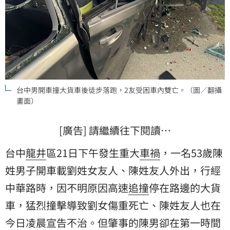
台中男開車撞大貨車後徒步落跑，2友受困車內雙亡。（圖／翻攝
畫面）
[廣告] 請繼續往下閱讀…
台中
龍井
區21日下午發生重大
車禍
，一名53歲陳
姓男子開車載劉姓女友人、陳姓友人外出，行經
中華路時，因不明原因高速
追撞
停在路邊的大貨
車，猛烈撞擊導致劉女傷重死亡、陳姓友人也在
今日凌晨宣告不治。但肇事的陳男卻在第一時間