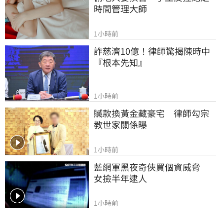
時間管理大師
1小時前
詐慈濟10億！律師驚揭陳時中
『根本先知』
1小時前
贓款換黃金藏豪宅　律師勾宗
教世家關係曝
1小時前
藍網軍黑夜奇俠買個資威脅　
女撿半年逮人
1小時前