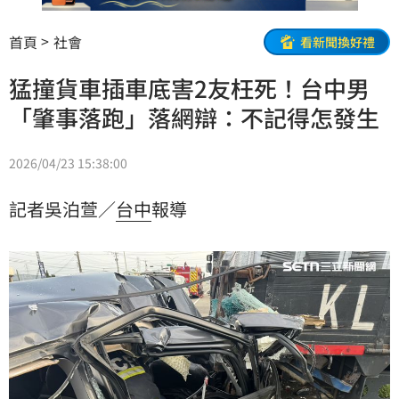
首頁
社會
看新聞換好禮
猛撞貨車插車底害2友枉死！台中男
「肇事落跑」落網辯：不記得怎發生
2026/04/23 15:38:00
記者吳泊萱／
台中
報導