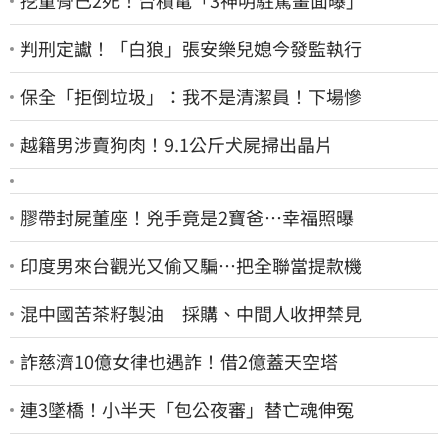
挖童骨已2死！台積電「3神明駐駕畫面曝」
判刑定讞！「白狼」張安樂兒媳今發監執行
保全「拒倒垃圾」：我不是清潔員！下場慘
越籍男涉賣狗肉！9.1公斤犬屍掃出晶片
膠帶封屍董座！兇手竟是2寶爸…幸福照曝
印度男來台觀光又偷又騙…把全聯當提款機
混中國苦茶籽製油 採購、中間人收押禁見
詐慈濟10億女律也遇詐！借2億蓋天空塔
連3墜橋！小半天「包公夜審」替亡魂伸冤