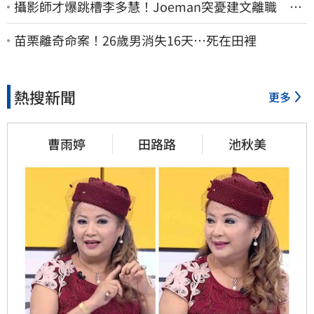
攝影師才爆跳槽李多慧！Joeman突憂建文離職 發
聲「其實我很清楚」
苗栗離奇命案！26歲男消失16天…死在田裡
熱搜新聞
更多
曹雨婷
田路路
池秋美