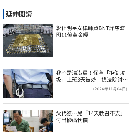
延伸閱讀
彰化明星女律師買BNT詐慈濟 
囤11億黃金曝
我不是清潔員！保全「拒倒垃
圾」上班3天被炒 找法院討公
道結果出爐
(2024年11月04日)
父代簽…兒「14天教召不去」
付出慘痛代價