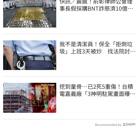
快訊／震撼！前彰律師公會理
事長假採購BNT詐慈濟10億、
洗錢囤232kg黃金
我不是清潔員！保全「拒倒垃
圾」上班3天被炒 找法院討公
道結果出爐
挖到童骨…已2死5重傷！台積
電嘉義廠「3神明駐駕畫面曝
光」
Recommended by