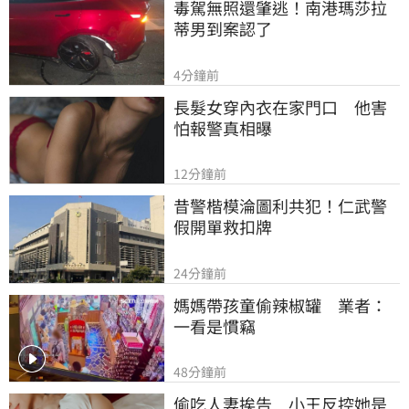
毒駕無照還肇逃！南港瑪莎拉
蒂男到案認了
4分鐘前
長髮女穿內衣在家門口　他害
怕報警真相曝
12分鐘前
昔警楷模淪圖利共犯！仁武警
假開單救扣牌
24分鐘前
媽媽帶孩童偷辣椒罐　業者：
一看是慣竊
48分鐘前
偷吃人妻挨告　小王反控她是