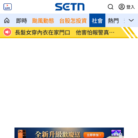
登入
即時
颱風動態
台股怎投資
社會
熱門
影音
出手了
長髮女穿內衣在家門口 他害怕報警真相
直播睡
曝
相