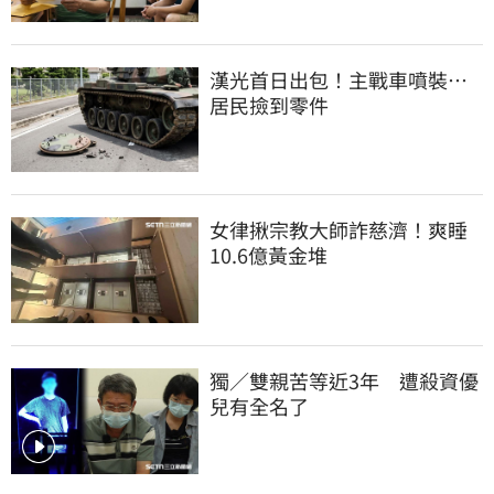
漢光首日出包！主戰車噴裝…
居民撿到零件
女律揪宗教大師詐慈濟！爽睡
10.6億黃金堆
獨／雙親苦等近3年　遭殺資優
兒有全名了