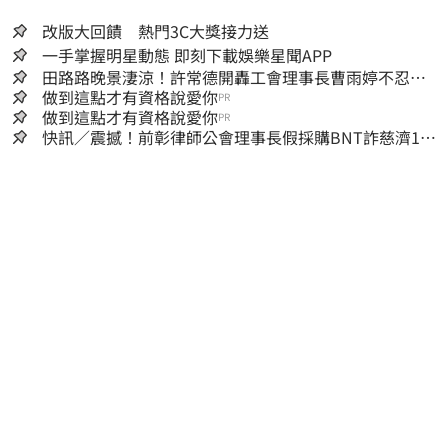
改版大回饋 熱門3C大獎接力送
一手掌握明星動態 即刻下載娛樂星聞APP
田路路晚景淒涼！許常德開轟工會理事長曹雨婷不忍
了：別只包紅包慰問
做到這點才有資格說愛你
PR
做到這點才有資格說愛你
PR
快訊／震撼！前彰律師公會理事長假採購BNT詐慈濟10
億、洗錢囤232kg黃金