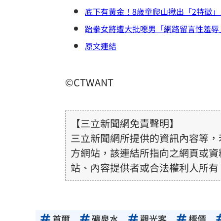
底下有黃金！8歲童爬山揪出「2特徵
跆拳女將遭大批噁男「網路留言性羞辱
原文連結
©CTWANT
【三立新聞網免責聲明】
三立新聞網所提供的資訊內容等，
方網站，該連結所指向之網頁或資
站、內容提供者或合法權利人所有
或合法性。三立新聞網所提供的資
得內容提供者（著作權人）許可之
用者自負全責。
首爾
礦泉水
觀光客
標價