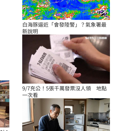
白海豚逼近「會發陸警」？氣象署最
新說明
9/7充公！5張千萬發票沒人領　地點
一次看