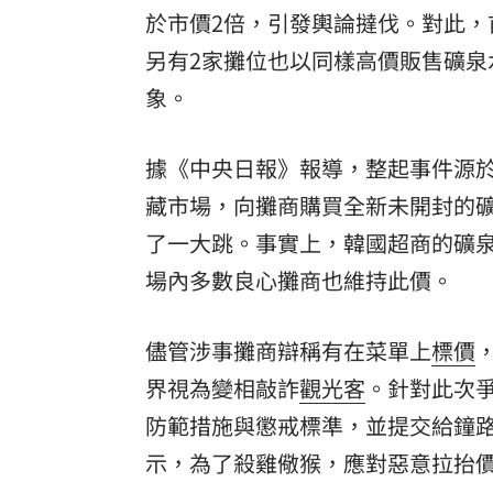
於市價2倍，引發輿論撻伐。對此
8國球員齊聚高雄 Formosa 7s掀足球
另有2家攤位也以同樣高價販售礦
理想混蛋號召粉絲跨海追星吃美食！
18:
象。
據《中央日報》報導，整起事件源於16
藏市場，向攤商購買全新未開封的礦
了一大跳。事實上，韓國超商的礦泉
場內多數良心攤商也維持此價。
儘管涉事攤商辯稱有在菜單上
標價
界視為變相敲詐
觀光客
。針對此次
防範措施與懲戒標準，並提交給鐘
示，為了殺雞儆猴，應對惡意拉抬