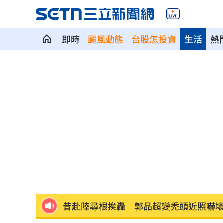
即時
颱風動態
台股怎投資
生活
熱
瓊斯盃領隊出爐 陳立宗與張維正挺台
白推交通罰款專用公投！綠：可直接處
日人扛回35公斤戰利品曝 台人一看：
台中女里長掃街拜票遭潑糞⋯全身沾滿
彰化橘色虎斑貓走失！飼主懸賞20萬找
昔赴陸尋根挨轟 郭品超變禿頭近照嚇