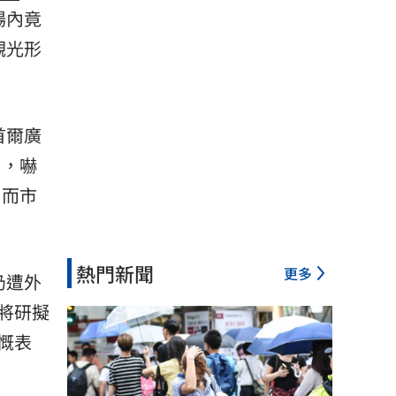
場內竟
觀光形
首爾廣
），嚇
，而市
熱門新聞
更多
仍遭外
將研擬
慨表