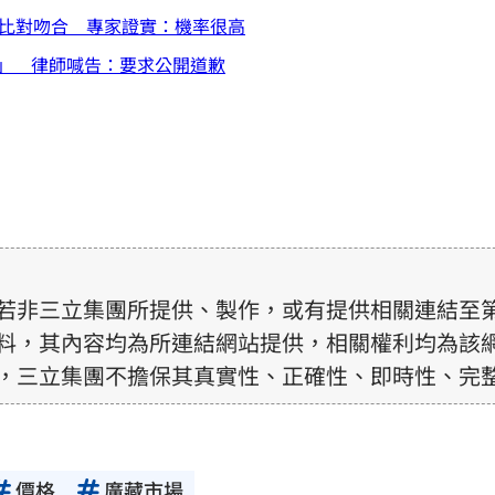
」比對吻合 專家證實：機率很高
」 律師喊告：要求公開道歉
若非三立集團所提供、製作，或有提供相關連結至
料，其內容均為所連結網站提供，相關權利均為該
，三立集團不擔保其真實性、正確性、即時性、完
訊內容，若其著作權不屬於三立集團所有，使用者
前，亦不得擅自轉貼、重製、變更、散布，否則概
價格
廣藏市場