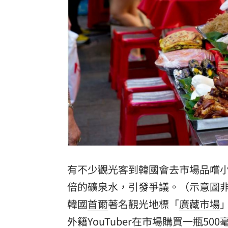
楠梓科學園區爆意外！電子廠鷹架剝離
新／4高中生三峽河戲水 1溺水救起命
伊禁美以船通行荷莫茲海峽 違者罰貨值2
吃堅果害上火、嘴破？醫曝：搭1物抗發
台灣彩券開獎直播中
20:31
LIVE三立+24小時直播
15:27
三立iNEWS新聞台線上直播
18:00
有不少觀光客到韓國會去市場品嚐
台彩父親節推新刮刮樂千萬頭獎超「爸
倍的礦泉水，引發爭議。（示意圖非涉
商場戰國來臨 台中「頂奢大道」逐漸
韓國
首爾
著名觀光地標「
廣藏市場
」
外籍YouTuber在市場購買一瓶500
「拍片人的多重宇宙」職涯論壇9/12登