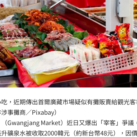
墜樓
15:41
危
15:41
0%
15:40
炎
15:40
小吃，近期傳出首爾廣藏市場疑似有攤販賣給觀光客
」氣
12:00
事攤商／Pixabay）
成形
12:00
（Gwangjang Market）近日又爆出「宰客」爭
毫升
礦泉水
被收取2000韓元（約新台幣48元），因
場！
10:30