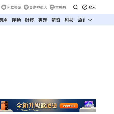
阿立導讀
寶島神很大
富房網
登入
兩岸
運動
財經
專題
新奇
科技
旅遊
汽車
寵物