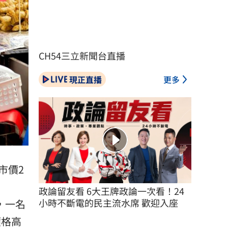
CH54三立新聞台直播
現正直播
更多
市價2
政論留友看 6大王牌政論一次看！24
小時不斷電的民主流水席 歡迎入座
議，一名
價格
高