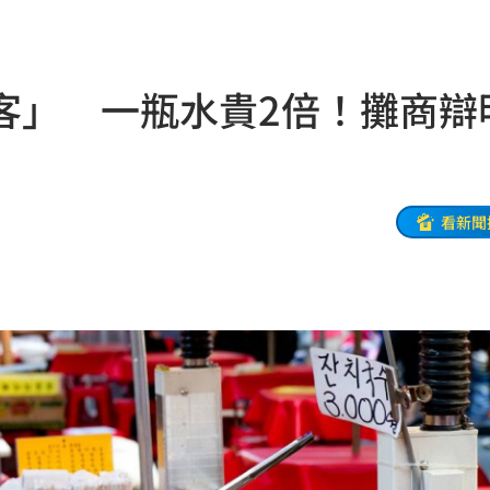
被騙
15:58
波
15:56
客」 一瓶水貴2倍！攤商辯
臉
15:55
應戰
15:52
型
15:48
看新聞
被捕
15:46
看法
15:45
死」
15:44
曝
15:44
析
15:42