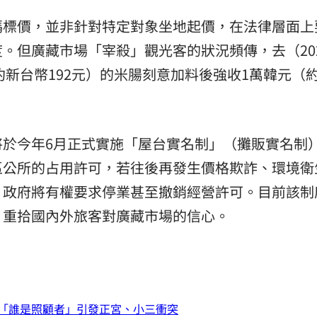
碼標價，並非針對特定對象坐地起價，在法律層面上
。但廣藏市場「宰殺」觀光客的狀況頻傳，去（20
約新台幣192元）的米腸刻意加料後強收1萬韓元（
將於今年6月正式實施「屋台實名制」（攤販實名制
區公所的占用許可，若往後再發生價格欺詐、環境衛
，政府將有權要求停業甚至撤銷經營許可。目前該制
，重拾國內外旅客對廣藏市場的信心。
「誰是照顧者」引發正宮、小三衝突