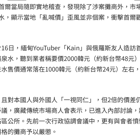
，首爾當局隨即實地稽查，發現除了涉案攤商外，市
熱潮
10:00
泉水，顯示當地「亂喊價」歪風並非個案，衝擊首爾
15
日，緬甸YouTuber「Kain」與俄羅斯友人造訪
泉水，聽到業者稱要價2000韓元（約新台幣48元
水售價通常落在1000韓元（約新台幣24元）左右
，且對本國人與外國人「一視同仁」，但2倍的價差
爭議，廣藏傳統市場商人會表示，已進入內部討論，
路區公所。先前一次行政協調會議中，更有與會者憤
價格的攤商予以嚴懲。