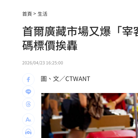
買疫苗被詐10億！昔日半導體CEO認了
首頁
生活
劉若雪首度回應！捲入周杰倫私生子風
首爾廣藏市場又爆「宰
選手一開口驚豔全場 歌王聽到一半變
碼標價挨轟
蔡英文助攻蘇巧慧 李四川曝「大咖」
中企署攜3科技公司 助中小企業數位轉
2026/04/23 16:25:00
涉湮滅學生失蹤案證據 墨西哥前州長
圖、文／CTWANT
統一火力低迷需要洋砲？ 外籍打教給
職涯剛起步 24歲足球員「上場被雷劈
漢光42／戰時聯合運輸實兵演練 現場
新／華邦電營收年增160.97% 股價評