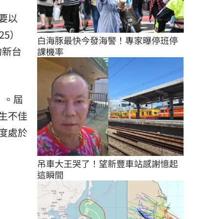
要以
25）
白海豚最快今發海警！專家曝停班停
約新台
課機率
）。屆
生不佳
度處於
吊車大王哭了！望新豐車站感謝憶起
這瞬間