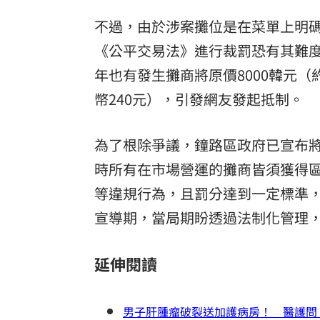
不過，由於涉案攤位是在菜單上明
《公平交易法》進行裁罰恐有其難度
年也有發生攤商將原價8000韓元（
幣240元），引發網友發起抵制。
為了根除爭議，鐘路區政府已宣布
時所有在市場營運的攤商皆須獲得
等違規行為，且罰分達到一定標準
宣導期，當局期盼透過法制化管理
延伸閱讀
男子肝腫瘤破裂送加護病房！ 醫護問