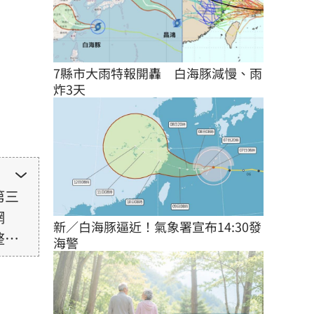
7縣市大雨特報開轟　白海豚減慢、雨
炸3天
第三
網
新／白海豚逼近！氣象署宣布14:30發
整性
海警
未取
由使