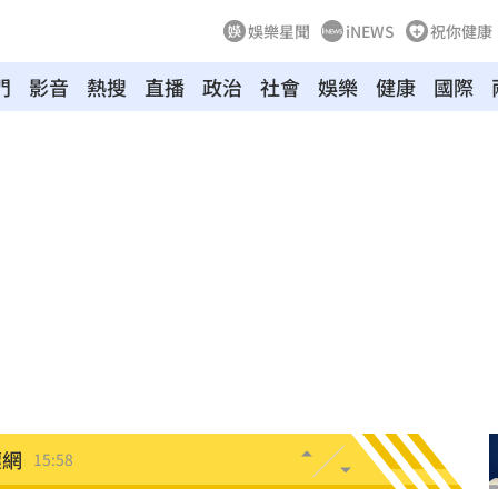
娛樂星聞
iNEWS
祝你健康
門
影音
熱搜
直播
政治
社會
娛樂
健康
國際
灣隊
16:06
理
16:06
懂買
16:04
穢物
16:01
阿咪
16:01
壞網
15:58