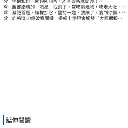
伴侶和妳一起預防HPV，才有資格說愛妳！
PR
腹部脂肪的「剋星」找到了，常吃這幾物，吃走大肚
PR
囊，瘦出小蠻腰
減肥首選，檸檬加它，堅持一週，腰細了，瘦到你懷疑
PR
人生
詐慈濟10億破案關鍵！提領上億現金觸發「大額通報」
神鬼律師遭擊落內幕
延伸閱讀