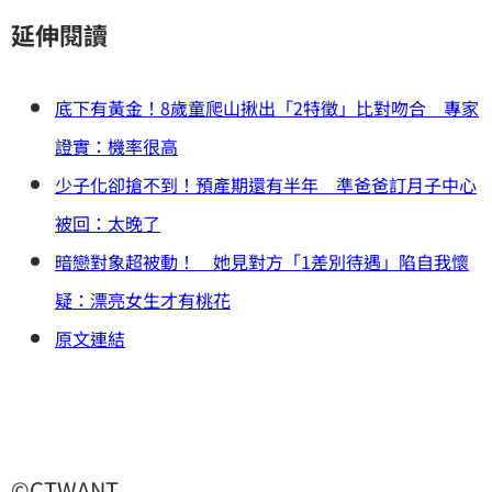
延伸閱讀
底下有黃金！8歲童爬山揪出「2特徵」比對吻合 專家
證實：機率很高
少子化卻搶不到！預產期還有半年 準爸爸訂月子中心
被回：太晚了
暗戀對象超被動！ 她見對方「1差別待遇」陷自我懷
疑：漂亮女生才有桃花
原文連結
©CTWANT