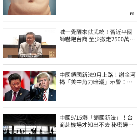
PR
喊一覺醒來就武統！習近平國
師嚇跑台商 至少撤走2500萬份
工作
中國鎖國新法9月上路！謝金河
揭「美中角力暗潮」示警：台
灣1類人危險了
中國9/15爆「鎖國新法」！台
商赴機場才知出不去 秘密邊控
合法化