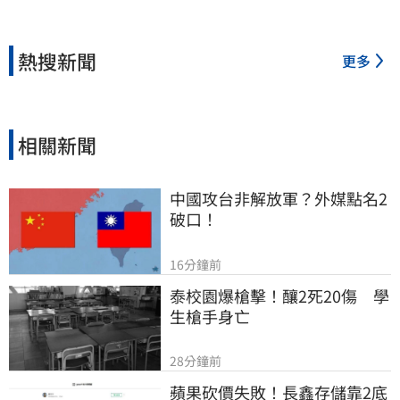
熱搜新聞
更多
相關新聞
中國攻台非解放軍？外媒點名2
破口！
16分鐘前
泰校園爆槍擊！釀2死20傷　學
生槍手身亡
28分鐘前
蘋果砍價失敗！長鑫存儲靠2底