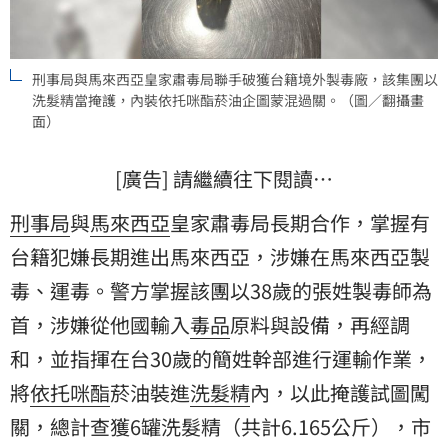
刑事局與馬來西亞皇家肅毒局聯手破獲台籍境外製毒廠，該集團以
洗髮精當掩護，內裝依托咪酯菸油企圖蒙混過關。（圖／翻攝畫
面）
[廣告] 請繼續往下閱讀…
刑事局
與
馬來西亞
皇家肅毒局長期合作，掌握有
台籍犯嫌長期進出馬來西亞，涉嫌在馬來西亞製
毒、運毒。警方掌握該團以38歲的張姓製毒師為
首，涉嫌從他國輸入
毒品
原料與設備，再經調
和，並指揮在台30歲的簡姓幹部進行運輸作業，
將
依托咪酯
菸油裝進
洗髮精
內，以此掩護試圖闖
關，總計查獲6罐洗髮精（共計6.165公斤），市