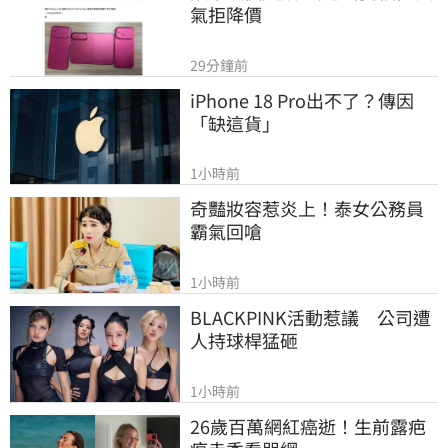
氣拒降價
29分鐘前
iPhone 18 Pro出不了？傳因
「缺這貨」
1小時前
奇豔妝容惹炎上！泰女公務員
霸氣回嗆
1小時前
BLACKPINK活動惹議　公司遭
人持球桿猛砸
1小時前
26歲百萬網紅癌逝！生前露疤