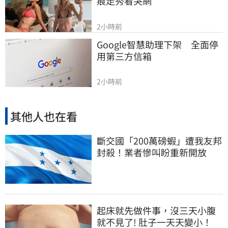
痕走秀看哭網
2小時前
Google智慧助理下架　全面停
用第三方信箱
2小時前
其他人也在看
斷交國「200萬磅蝦」遭我友邦
封殺！業者慘叫盼重新開放
起床就先做件事，沒三天小腹
就不見了! 肚子一天天變小！