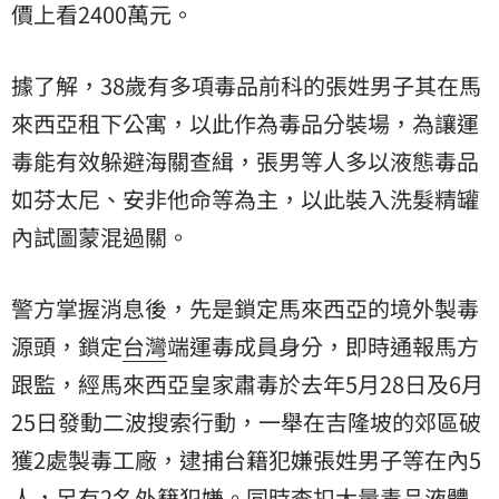
價上看2400萬元。
據了解，38歲有多項毒品前科的張姓男子其在馬
來西亞租下公寓，以此作為毒品分裝場，為讓運
毒能有效躲避海關查緝，張男等人多以液態毒品
如芬太尼、安非他命等為主，以此裝入洗髮精罐
內試圖蒙混過關。
警方掌握消息後，先是鎖定馬來西亞的境外製毒
源頭，鎖定
台灣
端運毒成員身分，即時通報馬方
跟監，經馬來西亞皇家肅毒於去年5月28日及6月
25日發動二波搜索行動，一舉在吉隆坡的郊區破
獲2處製毒工廠，逮捕台籍犯嫌張姓男子等在內5
人，另有2名外籍犯嫌。同時查扣大量毒品液體