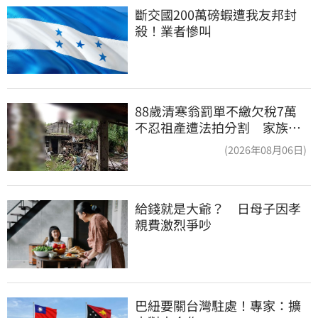
斷交國200萬磅蝦遭我友邦封
殺！業者慘叫
88歲清寒翁罰單不繳欠稅7萬
不忍祖產遭法拍分割 家族按
月代繳償債
(2026年08月06日)
給錢就是大爺？　日母子因孝
親費激烈爭吵
巴紐要關台灣駐處！專家：擴