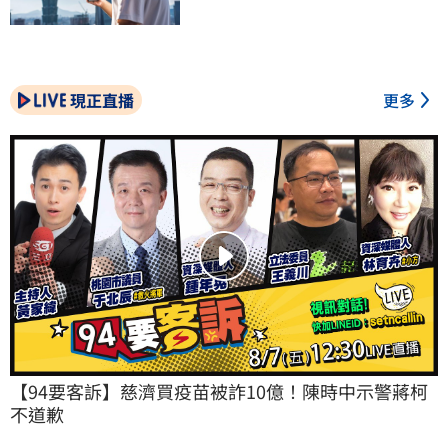
現正直播
更多
【94要客訴】慈濟買疫苗被詐10億！陳時中示警蔣柯
不道歉