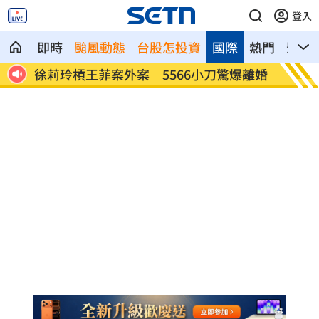
登入
即時
颱風動態
台股怎投資
國際
熱門
影音
億品
徐莉玲槓王菲案外案 5566小刀驚爆離婚
通緝犯
亡