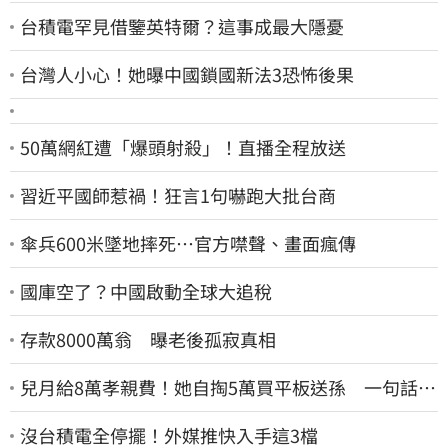
台積電罕見借鑒英特爾？這事成最大隱憂
台灣人小心！她曝中國鎖國新法3恐怖後果
50萬網紅遭「爆頭射殺」！直播全程放送
習近平國師惹禍！狂言1句嚇跑大批台商
傘兵600米墜地摔死…官方噤聲、畫面瘋傳
國庫空了？中國啟動全球大追稅
存款8000萬翁 曝老後孤寂真相
兒月給8萬孝親費！她自掏5萬買平板送孫 一句話愣
原地「傷心不已」
沒台積電全停擺！外媒推快入手這3檔