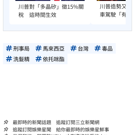
川普造勢又出
川普對「多晶矽」徵15%關
車駕駛「有病
稅　這時間生效
刑事局
馬來西亞
台灣
毒品
洗髮精
依托咪酯
最即時的新聞話題 追蹤訂閱三立新聞網
追蹤訂閱娛樂星聞 給你最即時的娛樂星鮮事