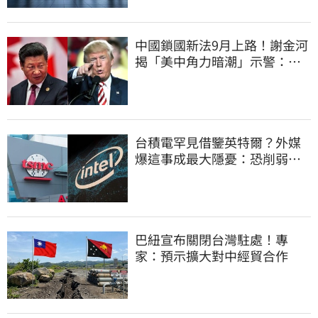
中國鎖國新法9月上路！謝金河
揭「美中角力暗潮」示警：台
灣1類人危險了
台積電罕見借鑒英特爾？外媒
爆這事成最大隱憂：恐削弱領
先優勢
巴紐宣布關閉台灣駐處！專
家：預示擴大對中經貿合作