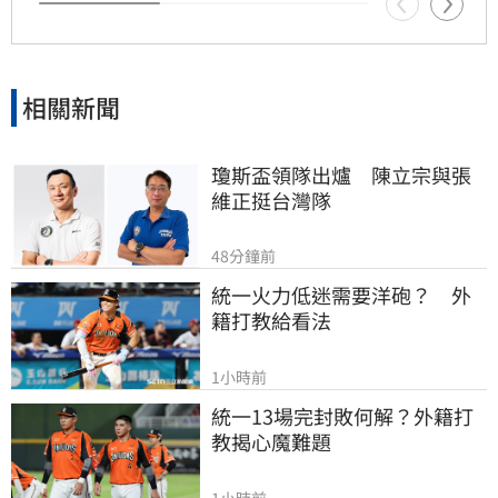
相關新聞
瓊斯盃領隊出爐　陳立宗與張
維正挺台灣隊
48分鐘前
統一火力低迷需要洋砲？　外
籍打教給看法
1小時前
統一13場完封敗何解？外籍打
教揭心魔難題
1小時前