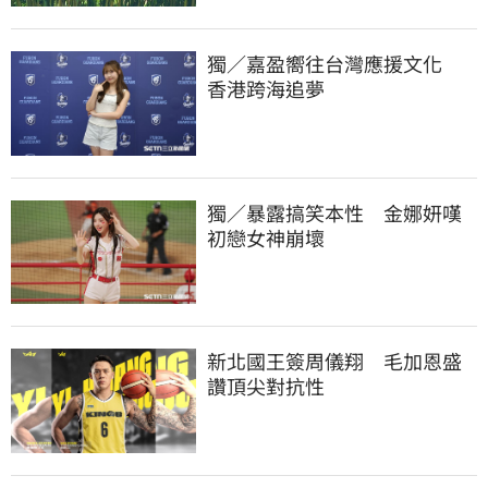
獨／嘉盈嚮往台灣應援文化　
香港跨海追夢
獨／暴露搞笑本性　金娜妍嘆
初戀女神崩壞
新北國王簽周儀翔　毛加恩盛
讚頂尖對抗性