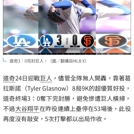
道奇3：0完封巨人。（圖／翻攝自MLB X）
道奇
24日迎戰
巨人
，儘管全隊無人開轟，靠著葛
拉斯諾（Tyler Glasnow）8局9K的超優質好投，
道奇終場3：0奪下完封勝，避免慘遭巨人橫掃，
不過
大谷翔平
在昨役連續上壘停在53場後，此役
再度沒有敲安，5次打擊都以出局作收。