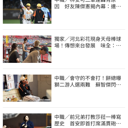
因 好友陳傑憲揭內幕：連天
才都願意調整
獨家／河北彩花現身天母棒球
場！傳想來台發展 味全：歡
迎各界人士進場
中職／會守的不會打！餅總曝
獅二游人選兩難 蘇智傑閃到
腰最快下週歸隊
中職／前兄弟打教莎菈一棒寫
歷史 首安即首打席滿貫砲！