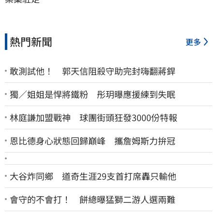
熱門新聞
更多
敢測試他！ 郭天信阻殺守助完封嗨翻蔣銲
獨／姐姐是悍將鐵粉 彤玥曝應援練到失眠
林庭謙加盟戰神 球團街頭狂發3000份特報
恩比德身心狀態回歸巔峰 攜詹姆斯力拚冠
大谷炸同鄉 道奇生涯29支首打席轟只輸他
會守的不會打！ 餅總曝猛獅二游人選兩難