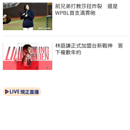
前兄弟打教莎菈炸裂　還是
WPBL首支滿貫砲
林庭謙正式加盟台新戰神　簽
下複數年約
現正直播