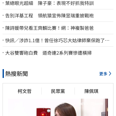
葉總眼光超細 陳子豪：表現不好抓我特訓
告別洋基工程 領航猿宣佈陳昱瑞重披戰袍
陳詩媛帶兒看王齊麟比賽！網：神複製爸爸
快訊／涉詐1.1億！曾任徐巧芯大姑律師棄保跑了…
媽也離境 桃檢發通緝
大谷雙響砲白費 道奇連2系列賽慘遭橫掃
熱搜新聞
更多
柯文哲
民眾黨
陳佩琪