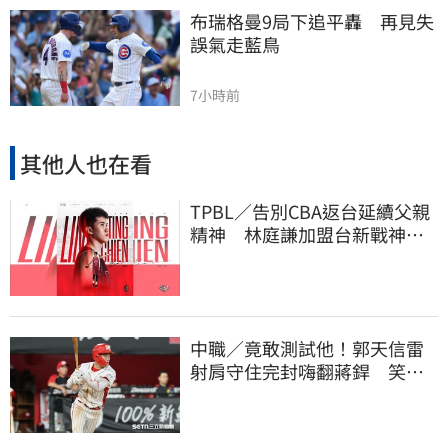
布瑞格曼9局下追平轟　再見失
誤氣走藍鳥
7小時前
其他人也在看
TPBL／告別CBA返台延續父親
精神 林庭謙加盟台新戰神！
簽下複數年約
中職／竟敢測試他！郭天信雷
射肩守住完封嗨翻蔣銲 笑談
和鋼龍爭三振王