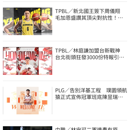
TPBL／新北國王簽下周儀翔
毛加恩盛讚其頂尖對抗性！盼
助隊衝擊金盃
TPBL／林庭謙加盟台新戰神
台北街頭狂發3000份特報引爆
人潮
PLG／告別洋基工程 璞園領航
猿正式宣佈冠軍班底陳昱瑞下
季重披戰袍
中職／林安可二軍連轟有原