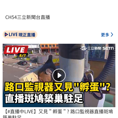
CH54三立新聞台直播
現正直播
更多
【#直播中LIVE】又見＂孵蛋＂? 路口監視器直播斑鳩
築巢駐足