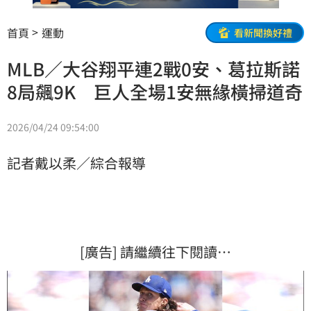
首頁
運動
看新聞換好禮
MLB／大谷翔平連2戰0安、葛拉斯諾
8局飆9K 巨人全場1安無緣橫掃道奇
2026/04/24 09:54:00
記者戴以柔／綜合報導
[廣告] 請繼續往下閱讀…