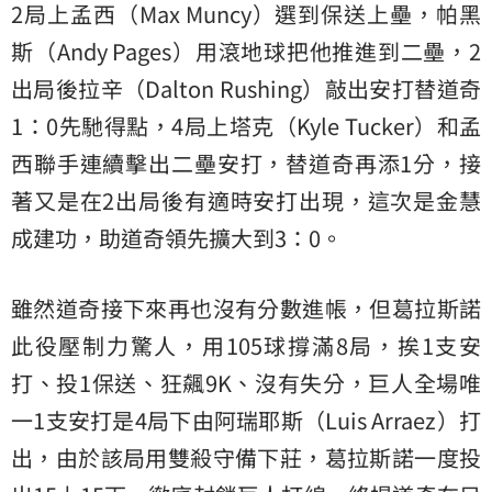
2局上孟西（Max Muncy）選到保送上壘，帕黑
斯（Andy Pages）用滾地球把他推進到二壘，2
出局後拉辛（Dalton Rushing）敲出安打替道奇
1：0先馳得點，4局上塔克（Kyle Tucker）和孟
西聯手連續擊出二壘安打，替道奇再添1分，接
著又是在2出局後有適時安打出現，這次是金慧
成建功，助道奇領先擴大到3：0。
雖然道奇接下來再也沒有分數進帳，但葛拉斯諾
此役壓制力驚人，用105球撐滿8局，挨1支安
打、投1保送、狂飆9K、沒有失分，巨人全場唯
一1支安打是4局下由阿瑞耶斯（Luis Arraez）打
出，由於該局用雙殺守備下莊，葛拉斯諾一度投