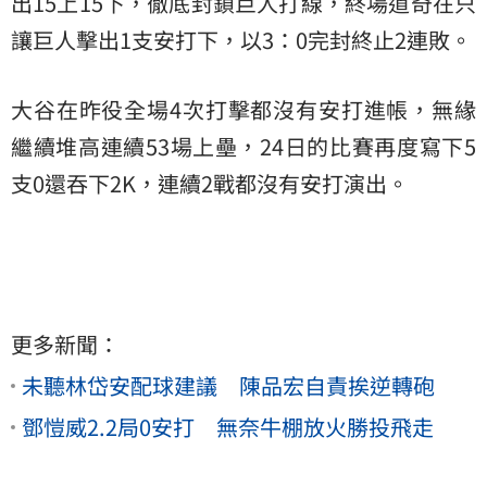
出15上15下，徹底封鎖巨人打線，終場道奇在只
讓巨人擊出1支安打下，以3：0完封終止2連敗。
大谷在昨役全場4次打擊都沒有安打進帳，無緣
繼續堆高連續53場上壘，24日的比賽再度寫下5
支0還吞下2K，連續2戰都沒有安打演出。
更多新聞：
未聽林岱安配球建議 陳品宏自責挨逆轉砲
鄧愷威2.2局0安打 無奈牛棚放火勝投飛走