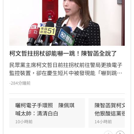
柯文哲拄拐杖卻能嚇一跳！陳智菡全說了
民眾黨主席柯文哲日前拄拐杖前往警局更換電子
監控裝置，卻在慶生短片中被發現能「嚇到跳起
來」，引發外界質疑。民眾黨團主任陳智菡強
-284分鐘前
調，柯文哲腳傷屬實，因長期配戴電子腳鐐導致
左右腳負重不均，陳智菡也駁斥假受傷說法，表
示慶生當下的反應僅是直覺動作，網友的酸言酸
曬柯電子手環照　陳佩琪
陳智菡賀柯文哲
語言過其實。
喊太帥：清清白白
他狠酸這黨很奇
10小時前
14小時前