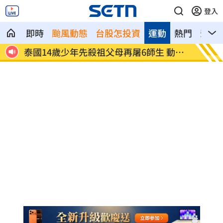
登入
即時
颱風動態
台股怎投資
運動
熱門
影音
闖入
泰國14歲少年先殺祖父母再屠6師生 動機
韓韶禧
曝
「嫩」