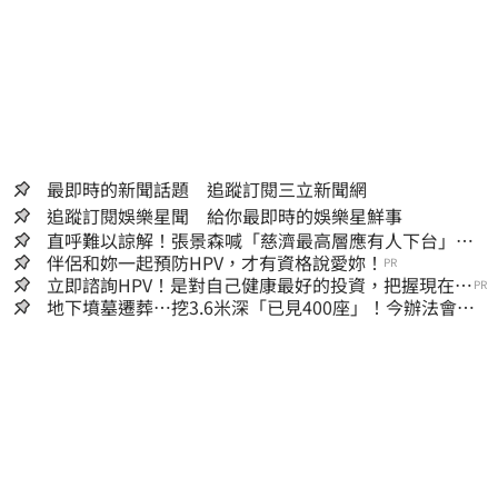
最即時的新聞話題 追蹤訂閱三立新聞網
追蹤訂閱娛樂星聞 給你最即時的娛樂星鮮事
直呼難以諒解！張景森喊「慈濟最高層應有人下台」：
受害者是捐款的大眾
伴侶和妳一起預防HPV，才有資格說愛妳！
PR
立即諮詢HPV！是對自己健康最好的投資，把握現在不
PR
嫌晚！
地下墳墓遷葬…挖3.6米深「已見400座」！今辦法會安
撫祖先