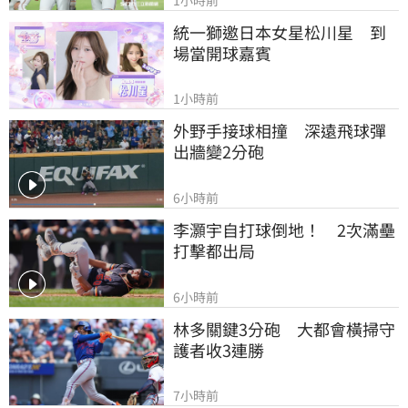
統一獅邀日本女星松川星　到
場當開球嘉賓
1小時前
外野手接球相撞　深遠飛球彈
出牆變2分砲
6小時前
李灝宇自打球倒地！　2次滿壘
打擊都出局
6小時前
林多關鍵3分砲　大都會橫掃守
護者收3連勝
7小時前