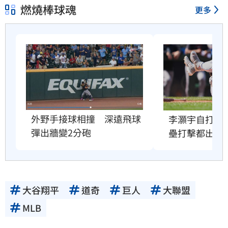
燃燒棒球魂
更多
外野手接球相撞　深遠飛球
李灝宇自打球
彈出牆變2分砲
壘打擊都出局
大谷翔平
道奇
巨人
大聯盟
MLB