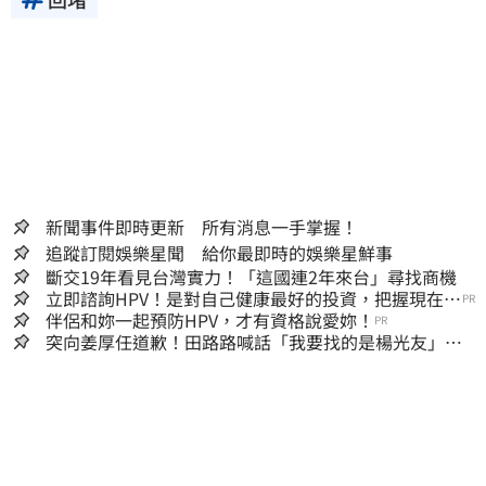
新聞事件即時更新 所有消息一手掌握！
追蹤訂閱娛樂星聞 給你最即時的娛樂星鮮事
斷交19年看見台灣實力！「這國連2年來台」尋找商機
立即諮詢HPV！是對自己健康最好的投資，把握現在不
PR
嫌晚！
伴侶和妳一起預防HPV，才有資格說愛妳！
PR
突向姜厚任道歉！田路路喊話「我要找的是楊光友」：
當時太衝動