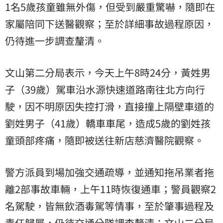
1名5歲孩童雖無外傷，但受到嚴重驚嚇，隨即在
家屬陪同下送醫觀察；至於詳細事故過程原因，
仍待進一步調查釐清。
文山第二分局表示，今天上午8時24分，黃姓男
子（39歲）駕車沿水源快速道路南往北方向行
駛，因不明原因失控打滑，直接撞上隔壁車道的
劉姓男子（41歲）轎車車尾，造成5歲的劉姓孩
童頭部疼痛，隨即被送往新店慈濟醫院觀察。
警方派員到場加強交通疏導，並通知拖吊業者拖
離2部事故車輛，上午11時恢復通車；警員觀察2
名駕駛，皆無飲酒毒駕等情事，至於肇事過程及
責任歸屬，仍待交通分隊調查釐清；文山二分局