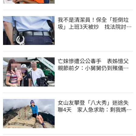
我不是清潔員！保全「拒倒垃
圾」上班3天被炒 找法院討公
道結果出爐
亡妹慘遭公公毒手 表姊憶父
親節前夕：小舅舅仍到殯儀館
陪她說話
女山友攀登「八大秀」迷途失
聯4天 家人急求助：剩我媽還
沒找到