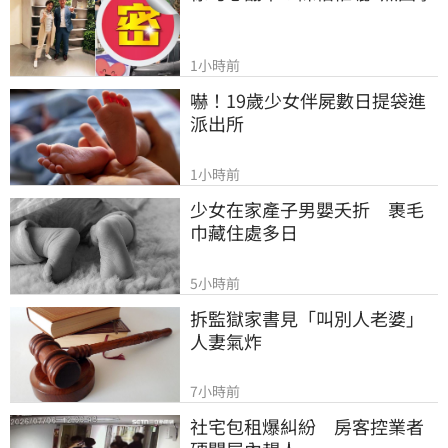
1小時前
嚇！19歲少女伴屍數日提袋進
派出所
1小時前
少女在家產子男嬰夭折　裹毛
巾藏住處多日
5小時前
拆監獄家書見「叫別人老婆」
人妻氣炸
7小時前
社宅包租爆糾紛　房客控業者