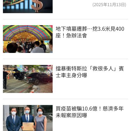
(2025年11月13日)
地下墳墓遷葬…挖3.6米見400
座！急辦法會
擋暴衝特斯拉「救很多人」賓
士車主身分曝
買疫苗被騙10.6億！慈濟多年
未報案原因曝