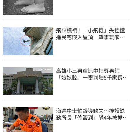
助落跑
飛來橫禍！「小飛機」失控撞
進民宅嵌入屋頂 肇事玩家疑
心虛落跑了
高雄小三男童比中指辱男師
「娘娘腔」一審判賠5千家長不
服上訴 二審更慘
海巡中士怕督導缺失…掩護缺
勤所長「偷簽到」瞞4年被抓
包！下場曝光