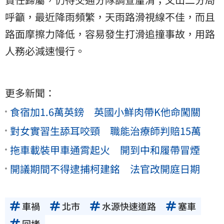
呼籲，最近降雨頻繁，天雨路滑視線不佳，而且
路面摩擦力降低，容易發生打滑追撞事故，用路
人務必減速慢行。
更多新聞：
食宿加1.6萬英鎊 英國小鮮肉帶K他命闖關
對女實習生舔耳咬頸 職能治療師判賠15萬
拖車載裝甲車通霄起火 開到中和履帶冒煙
開議期間不得逮捕柯建銘 法官改開庭日期
車禍
北市
水源快速道路
塞車
回堵