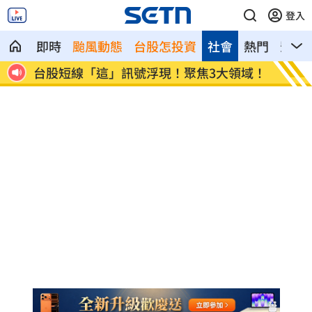
登入
即時
颱風動態
台股怎投資
社會
熱門
影音
領域！
中菲民主礁衝突升溫！美批北京力挺馬尼
徐巧芯
拉