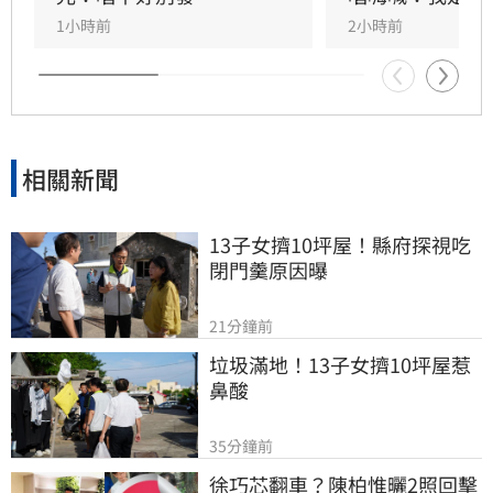
潮。
1小時前
2小時前
相關新聞
13子女擠10坪屋！縣府探視吃
閉門羹原因曝
21分鐘前
垃圾滿地！13子女擠10坪屋惹
鼻酸
35分鐘前
徐巧芯翻車？陳柏惟曬2照回擊