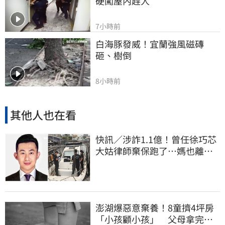
硬闖屋內趕人
7小時前
白海豚發威！宜蘭強風磁磚
砸、樹倒
8小時前
其他人也在看
快訊／涉詐1.1億！曾任徐巧芯
大姑律師棄保跑了…媽也離
境 桃檢發通緝
澎湖爆惡意棄養！8童擠4坪房
「小孩顧小孩」 父母拿完補