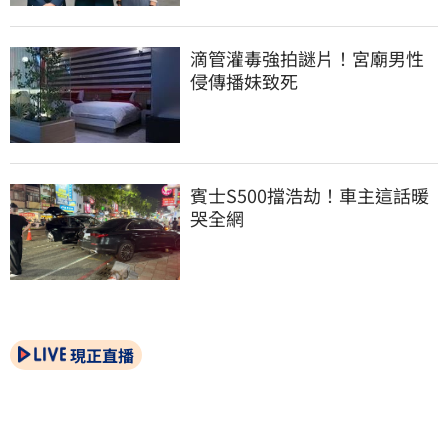
滴管灌毒強拍謎片！宮廟男性
侵傳播妹致死
賓士S500擋浩劫！車主這話暖
哭全網
現正直播