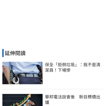
延伸閱讀
保全「拒倒垃圾」：我不是清
潔員！下場慘
華邦電法說會後 新目標價出
爐