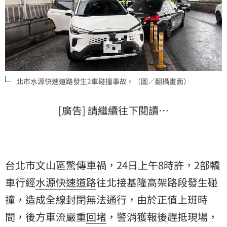
北市水源快速道路發生2車碰撞事故。（圖／翻攝畫面）
[廣告] 請繼續往下閱讀…
台
北市
文山區驚傳
車禍
，24日上午8時許，2部轎
車行經
水源快速道路
往北接基隆高架路段發生碰
撞，造成全線封閉無法通行，由於正值上班時
間，後方車流嚴重
回堵
，警消獲報後趕抵現場，