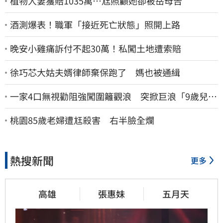
植物人妻獲賠1035萬…尪照顧她卻被岳母告
酒測爆表！職軍「接近死亡狀態」照開上路
晚安小雞痛訴付不起30萬！私闖土地遭索賠
徐巧芯大姑夫婿律師棄保跑了 媽也被通緝
一家4口無視勸阻強闖圍籬觀浪 突掀巨浪「9歲兒當
場遭捲入海」
桃園85歲老婦遭尪殺害 右半臉全爛
熱搜新聞
更多
高雄
張惠妹
五月天