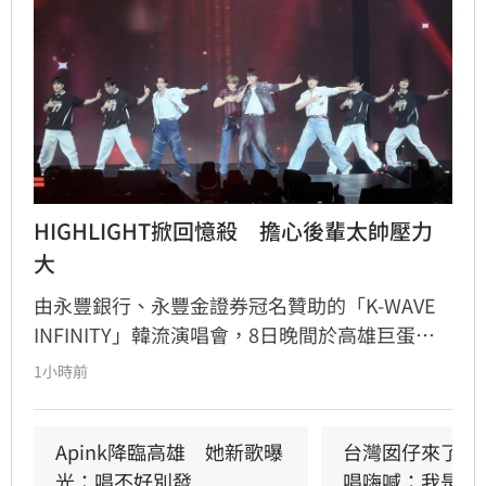
HIGHLIGHT掀回憶殺　擔心後輩太帥壓力
大
由永豐銀行、永豐金證券冠名贊助的「K-WAVE 
INFINITY」韓流演唱會，8日晚間於高雄巨蛋熱
力開唱，集結NEWBEAT、FLARE U、CRAVITY、
1小時前
Apink及HIGHLIGHT五組人氣韓星，從新生代團
體到韓流經典代表接力登台，滿場粉絲高舉手燈
熱情應援，尖叫與歡呼聲一路未停，最後由
Apink降臨高雄　她新歌曝
台灣囡仔來了　
HIGHLIGHT壓軸接管舞台，將現場氣氛推向最高
光：唱不好別發
唱嗨喊：我是誰