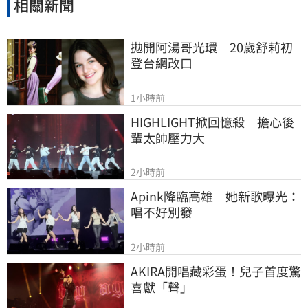
相關新聞
拋開阿湯哥光環　20歲舒莉初
登台網改口
1小時前
HIGHLIGHT掀回憶殺　擔心後
輩太帥壓力大
2小時前
Apink降臨高雄　她新歌曝光：
唱不好別發
2小時前
AKIRA開唱藏彩蛋！兒子首度驚
喜獻「聲」