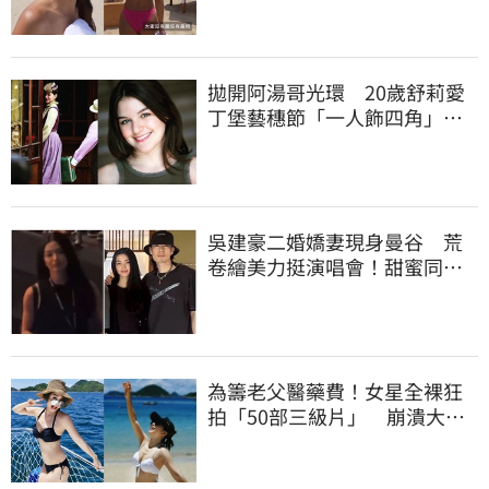
拋開阿湯哥光環 20歲舒莉愛
丁堡藝穗節「一人飾四角」驚
豔全場
吳建豪二婚嬌妻現身曼谷 荒
卷繪美力挺演唱會！甜蜜同框
合照首度曝光
為籌老父醫藥費！女星全裸狂
拍「50部三級片」 崩潰大
哭：沒靈魂了