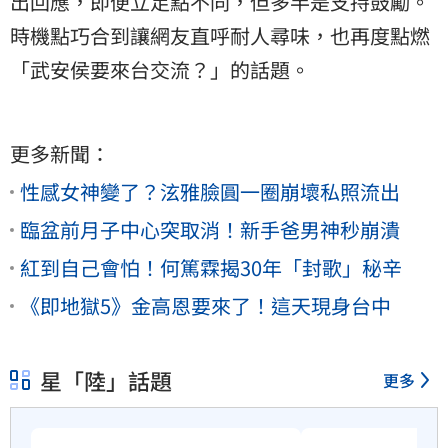
出回應，即便立足點不同，但多半是支持鼓勵。
時機點巧合到讓網友直呼耐人尋味，也再度點燃
「武安侯要來台交流？」的話題。
更多新聞：
性感女神變了？泫雅臉圓一圈崩壞私照流出
臨盆前月子中心突取消！新手爸男神秒崩潰
紅到自己會怕！何篤霖揭30年「封歌」秘辛
《即地獄5》金高恩要來了！這天現身台中
星「陸」話題
更多