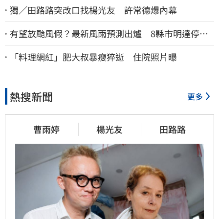
獨／田路路突改口找楊光友 許常德爆內幕
有望放颱風假？最新風雨預測出爐 8縣市明達停班
停課標準
「料理網紅」肥大叔暴瘦猝逝 住院照片曝
熱搜新聞
更多
曹雨婷
楊光友
田路路