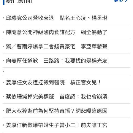
邱瓈寬公司營收衰退 點名王心凌、楊丞琳
陳隨意公開神級滷肉食譜配方 網全暴動了
獨／曹雨婷爆拿工會錢買豪宅 李亞萍發聲
向姜厚任道歉 田路路：我要找的是楊光友
姜厚任女友遭控殺到醫院 槓正宮女兒！
蔡依珊撕掉完美標籤 首度認：我也會崩潰
肥大叔猝逝前為何堅持直播？網悲曝這原因
姜厚任新歡爆帶婚生子當小三！前夫嗆正宮