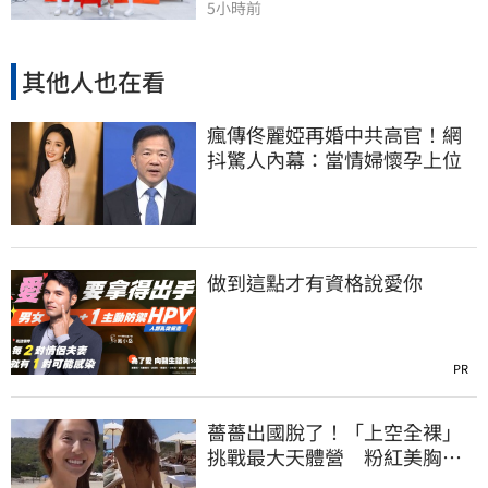
5小時前
其他人也在看
瘋傳佟麗婭再婚中共高官！網
抖驚人內幕：當情婦懷孕上位
做到這點才有資格說愛你
PR
薔薔出國脫了！「上空全裸」
挑戰最大天體營 粉紅美胸被
路人狂讚