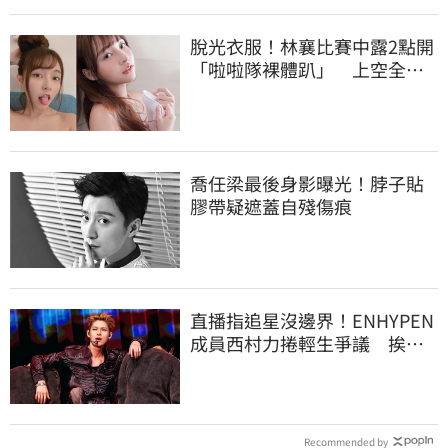
脫光衣服！林襄比賽中露2點開
「啦啦隊裸體趴」 上空全裸
被看光光
喬任梁最後身影曝光！脖子貼
膠帶疑遮蓋自殘傷痕
直播指追星沒邊界！ENHYPEN
成員西村力捲輕生爭議 挨
批：獨厚國外粉絲
Recommended by