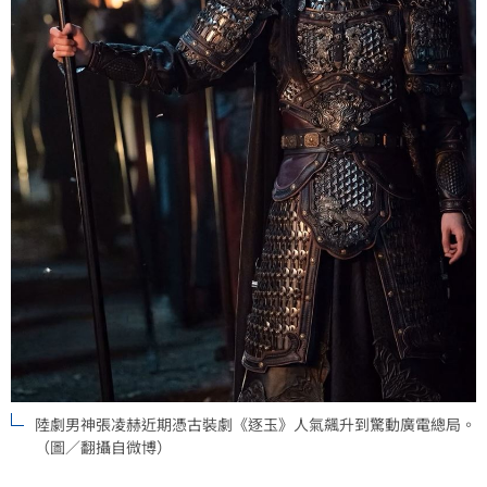
陸劇男神張凌赫近期憑古裝劇《逐玉》人氣飆升到驚動廣電總局。
（圖／翻攝自微博）