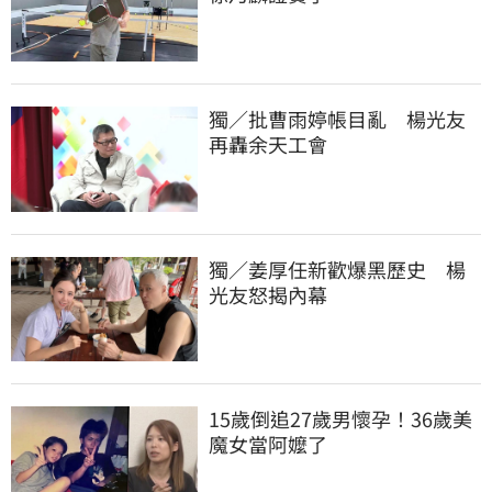
獨／批曹雨婷帳目亂　楊光友
再轟余天工會
獨／姜厚任新歡爆黑歷史　楊
光友怒揭內幕
15歲倒追27歲男懷孕！36歲美
魔女當阿嬤了