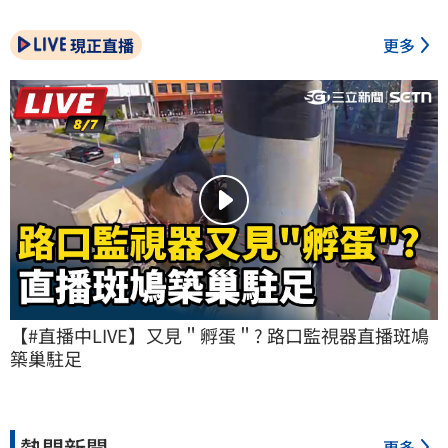
現正直播
更多
【#直播中LIVE】又見＂孵蛋＂? 路口監視器直播斑鳩
築巢駐足
熱門新聞
更多