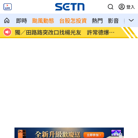
登入
即時
颱風動態
台股怎投資
熱門
影音
熱搜
爆內
亨特認特權 哽咽談父拜登癌症轉移到骨
白海豚
頭