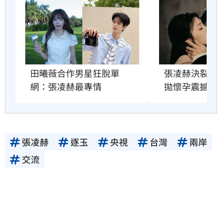
田曦薇合作男星狂脫單　
張凌赫決裂舊
網：張凌赫最專情
拋懷孕震撼彈
張凌赫
逐玉
央視
台灣
兩岸
交流