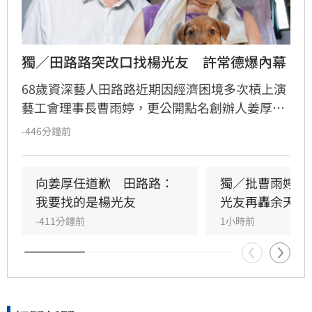
獨／田路路突改口找楊光友　許常德爆內幕
68歲資深藝人田路路近期因經濟困境多次槓上演
藝工會理事長曹雨婷，更公開點名創辦人姜厚任
出面，事後卻發文坦言搞錯對象，真正想找的是
-446分鐘前
前理事長楊光友。楊光友對此回應，質疑田路路
晚年困頓不應全歸咎於工會。對此，音樂人許常
德出面緩頰，建議田路路應先安頓好生活，並提
向姜厚任道歉　田路路：
獨／批曹雨婷帳
議透過口述歷史記錄資深藝人的故事。許常德同
我要找的是楊光友
光友再轟余天工
時批評現任理事長曹雨婷不應神隱，呼籲工會應
-411分鐘前
1小時前
展現具體作為照顧資深藝人，而非僅提供勞健保
功能。整起事件引發關注，田路路則強調目前先
處理身體狀況，後續發展仍待觀察。