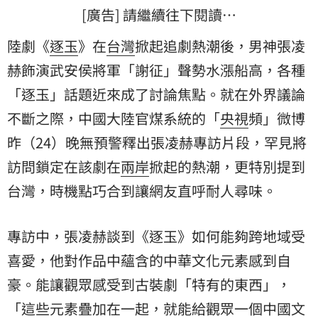
[廣告] 請繼續往下閱讀…
陸劇《
逐玉
》在
台灣
掀起追劇熱潮後，男神
張凌
赫
飾演武安侯將軍「謝征」聲勢水漲船高，各種
「逐玉」話題近來成了討論焦點。就在外界議論
不斷之際，中國大陸官煤系統的「
央視
頻」微博
昨（24）晚無預警釋出張凌赫專訪片段，罕見將
訪問鎖定在該劇在
兩岸
掀起的熱潮，更特別提到
台灣，時機點巧合到讓網友直呼耐人尋味。
專訪中，張凌赫談到《逐玉》如何能夠跨地域受
喜愛，他對作品中蘊含的中華文化元素感到自
豪。能讓觀眾感受到古裝劇「特有的東西」，
「這些元素疊加在一起，就能給觀眾一個中國文