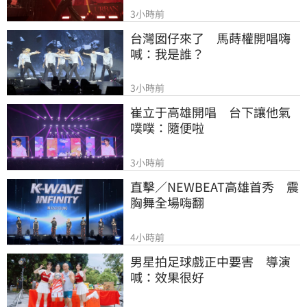
3小時前
台灣囡仔來了　馬蒔權開唱嗨
喊：我是誰？
3小時前
崔立于高雄開唱　台下讓他氣
噗噗：隨便啦
3小時前
直擊／NEWBEAT高雄首秀　震
胸舞全場嗨翻
4小時前
男星拍足球戲正中要害　導演
喊：效果很好