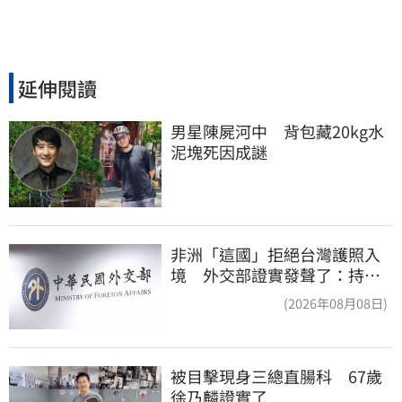
延伸閱讀
男星陳屍河中　背包藏20kg水
泥塊死因成謎
非洲「這國」拒絕台灣護照入
境 外交部證實發聲了：持續
交涉聯繫
(2026年08月08日)
被目擊現身三總直腸科　67歲
徐乃麟證實了