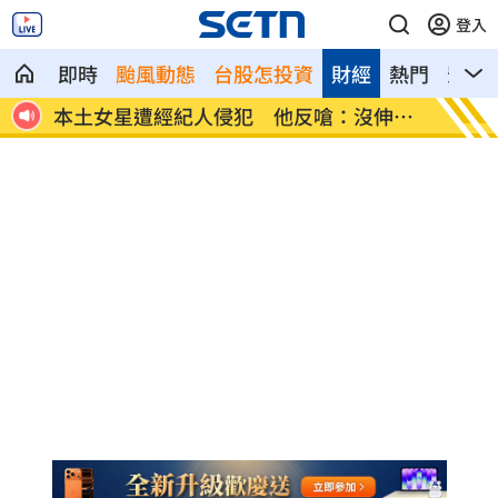
登入
即時
颱風動態
台股怎投資
財經
熱門
影音
伸舌
他沒異狀卻動脈硬化！醫示警：8類人小心
全國首