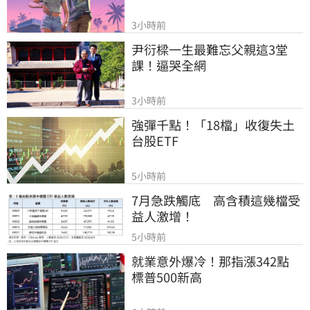
3小時前
尹衍樑一生最難忘父親這3堂
課！逼哭全網
3小時前
強彈千點！「18檔」收復失土
台股ETF
5小時前
7月急跌觸底　高含積這幾檔受
益人激增！
5小時前
就業意外爆冷！那指漲342點　
標普500新高