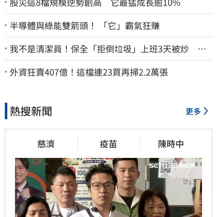
股災這8檔規模逆勢創高 它最猛成長逾10%
半導體與綠能雙箭頭！ 「它」霸氣狂賺
我不是清潔員！保全「拒倒垃圾」上班3天被炒 找
法院討公道結果出爐
外資狂賣407億！這檔連23買再掃2.2萬張
熱搜新聞
更多
慈濟
疫苗
陳時中