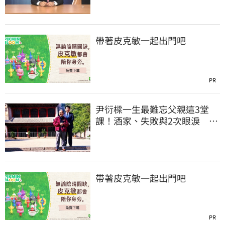
帶著皮克敏一起出門吧
PR
尹衍樑一生最難忘父親這3堂
課！酒家、失敗與2次眼淚 逼
哭全網
帶著皮克敏一起出門吧
PR