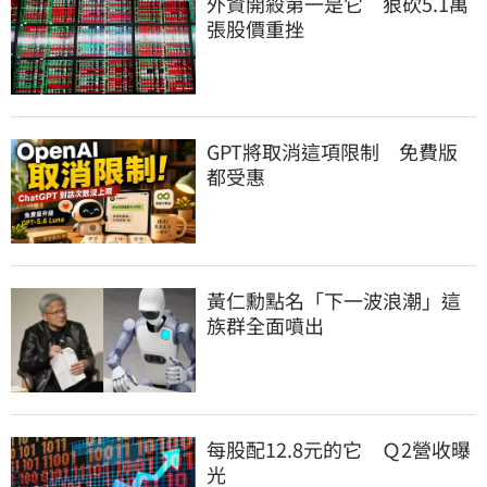
外資開殺第一是它　狠砍5.1萬
張股價重挫
GPT將取消這項限制　免費版
都受惠
黃仁勳點名「下一波浪潮」這
族群全面噴出
每股配12.8元的它　Ｑ2營收曝
光