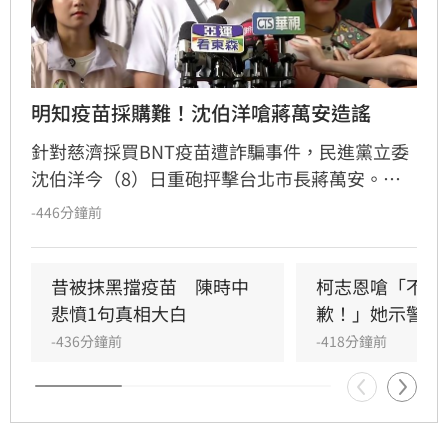
明知疫苗採購難！沈伯洋嗆蔣萬安造謠
針對慈濟採買BNT疫苗遭詐騙事件，民進黨立委
沈伯洋今（8）日重砲抨擊台北市長蔣萬安。沈
伯洋指出，蔣萬安過去曾任衛環委員會召委並召
-446分鐘前
開疫苗秘密會議，明知當時全球疫苗採購困難卻
選擇將致力保護慈濟與民眾的陳時中抹黑為「擋
疫苗」。沈伯洋直言，蔣萬安身為當時的召委，
昔被抹黑擋疫苗　陳時中
柯志恩嗆「不跟
應針對刻意扭曲事實並抹黑防疫團隊的行為出面
悲憤1句真相大白
歉！」她示警1
說明，而非以各種藉口閃避。
-436分鐘前
-418分鐘前