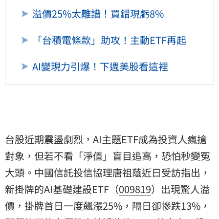
溢價25%太離譜！買錯現虧8%
「台積電條款」助攻！主動ETF再起
AI變現力引爆！下週美股看這裡
台股近期震盪劇烈，AI主題ETF成為投資人瘋搶
對象，但若不看「淨值」盲目追高，恐怕秒變冤
大頭。中國信託投信協理唐祖蔭近日受訪指出，
新掛牌的AI基礎建設ETF（
009819
）出現驚人溢
價，掛牌首日一度飆漲25%，隔日卻慘跌13%，