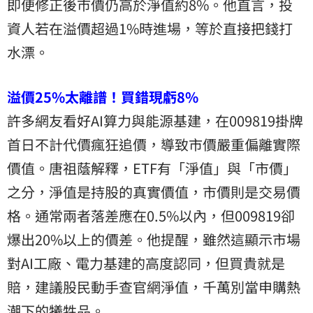
即便修正後市價仍高於淨值約8%。他直言，投
資人若在溢價超過1%時進場，等於直接把錢打
水漂。
溢價25%太離譜！買錯現虧8%
許多網友看好AI算力與能源基建，在009819掛牌
首日不計代價瘋狂追價，導致市價嚴重偏離實際
價值。唐祖蔭解釋，ETF有「淨值」與「市價」
之分，淨值是持股的真實價值，市價則是交易價
格。通常兩者落差應在0.5%以內，但009819卻
爆出20%以上的價差。他提醒，雖然這顯示市場
對AI工廠、電力基建的高度認同，但買貴就是
賠，建議股民動手查官網淨值，千萬別當申購熱
潮下的犧牲品。