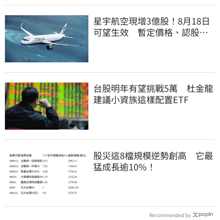
星宇航空現增3億股！8月18日
可望生效 暫定價格、認股規
畫一次看
台股明年有望挑戰5萬 杜金龍
建議小資族這樣配置ETF
股災這8檔規模逆勢創高 它最
猛成長逾10%！
Recommended by