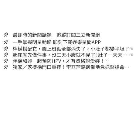
最即時的新聞話題 追蹤訂閱三立新聞網
一手掌握明星動態 即刻下載娛樂星聞APP
檸檬搭配它，臉上斑點全部消失了，小肚子都變平坦了
PR
起床就先做件事，沒三天小腹就不見了! 肚子一天天變
PR
小！
伴侶和妳一起預防HPV，才有資格說愛妳！
PR
獨家／家樓梯門口重摔！李亞萍路邊倒地急送醫搶命
「最新傷況」曝