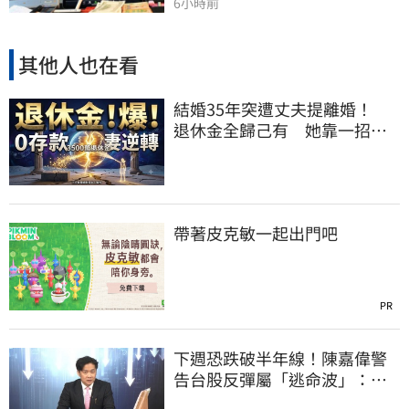
6小時前
其他人也在看
結婚35年突遭丈夫提離婚！
退休金全歸己有 她靠一招奪
回權益
帶著皮克敏一起出門吧
PR
下週恐跌破半年線！陳嘉偉警
告台股反彈屬「逃命波」：空
頭大屠殺剛開始