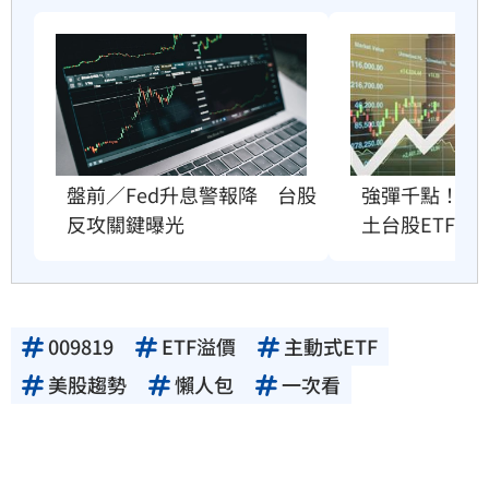
盤前／Fed升息警報降　台股
強彈千點！「
反攻關鍵曝光
土台股ETF
009819
ETF溢價
主動式ETF
美股趨勢
懶人包
一次看