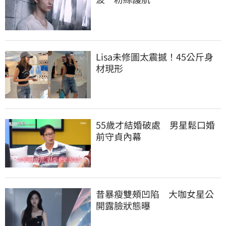
Lisa未修圖太震撼！45公斤身
材現形
55歲才結婚破處　男星鬆口婚
前守貞內幕
昔暴瘦雙頰凹陷　大咖女星公
開露臉狀態曝