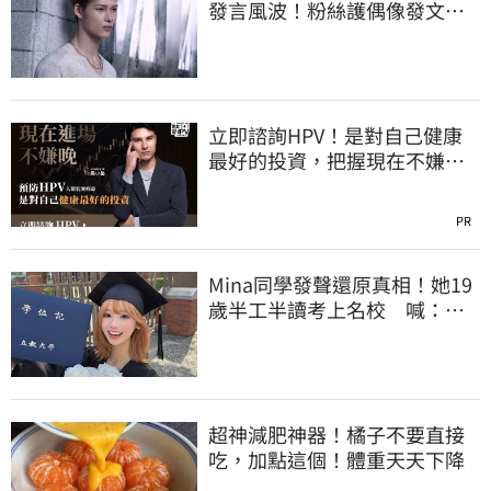
發言風波！粉絲護偶像發文：
言論遭惡意扭曲
立即諮詢HPV！是對自己健康
最好的投資，把握現在不嫌
晚！
PR
Mina同學發聲還原真相！她19
歲半工半讀考上名校 喊：不
是大家說的那樣
超神減肥神器！橘子不要直接
吃，加點這個！體重天天下降