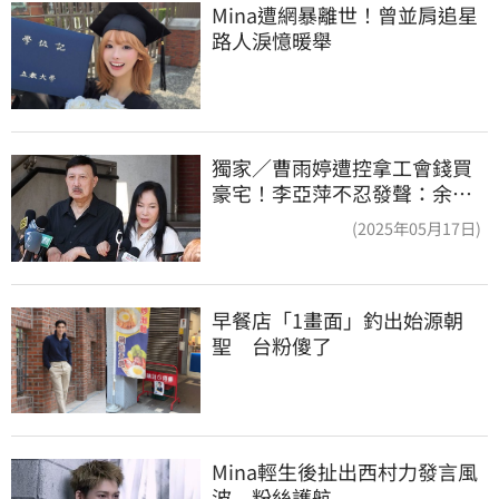
Mina遭網暴離世！曾並肩追星
路人淚憶暖舉
獨家／曹雨婷遭控拿工會錢買
豪宅！李亞萍不忍發聲：余天
管工會都貼錢
(2025年05月17日)
早餐店「1畫面」釣出始源朝
聖　台粉傻了
Mina輕生後扯出西村力發言風
波　粉絲護航