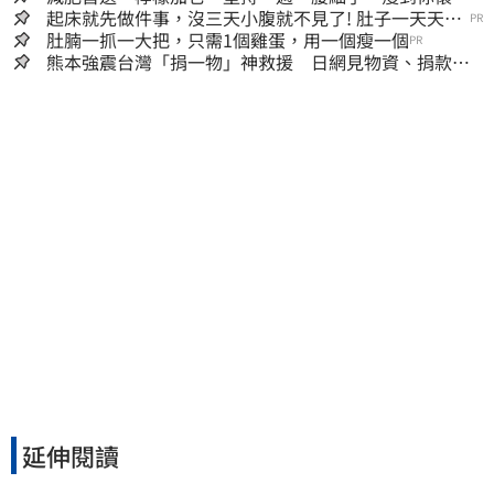
人生
起床就先做件事，沒三天小腹就不見了! 肚子一天天變
PR
小！
肚腩一抓一大把，只需1個雞蛋，用一個瘦一個
PR
熊本強震台灣「捐一物」神救援 日網見物資、捐款
喊：給台灣統治算了
延伸閱讀