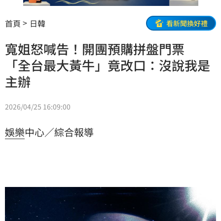
首頁
日韓
看新聞換好禮
寬姐怒喊告！開團預購拼盤門票
「全台最大黃牛」竟改口：沒說我是
主辦
2026/04/25 16:09:00
娛樂
中心／綜合報導