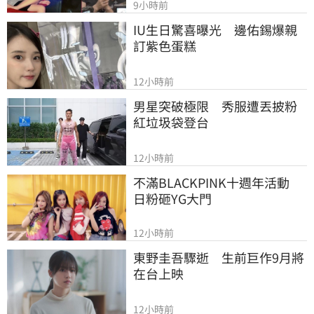
9小時前
IU生日驚喜曝光　邊佑錫爆親
訂紫色蛋糕
12小時前
男星突破極限　秀服遭丟披粉
紅垃圾袋登台
12小時前
不滿BLACKPINK十週年活動　
日粉砸YG大門
12小時前
東野圭吾驟逝　生前巨作9月將
在台上映
12小時前