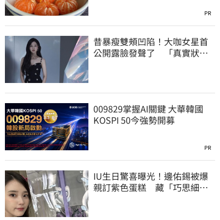
PR
昔暴瘦雙頰凹陷！大咖女星首
公開露臉發聲了 「真實狀
態」曝光
009829掌握AI關鍵 大華韓國
KOSPI 50今強勢開募
PR
IU生日驚喜曝光！邊佑錫被爆
親訂紫色蛋糕 藏「巧思細
節」掀粉暴動