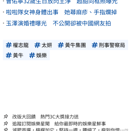
曹佑寧32歲生日放閃王淨 超甜同框照曝光
啦啦隊女神身體出事 她蕁麻疹、手指爛掉
玉澤演婚禮曝光 不公開卻被中國網友拍
權志龍
太妍
黃牛集團
刑事警察局
黃牛
娛樂
改版大回饋 熱門3C大獎接力送
追蹤訂閱娛樂星聞 給你最即時的娛樂星鮮事
減肥首選，檸檬加它，堅持一週，腰細了，瘦到你懷疑
PR