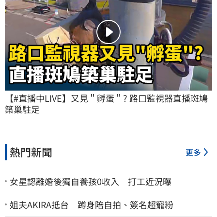
【#直播中LIVE】又見＂孵蛋＂? 路口監視器直播斑鳩
築巢駐足
熱門新聞
更多
女星認離婚後獨自養孩0收入 打工近況曝
姐夫AKIRA抵台 蹲身陪自拍、簽名超寵粉