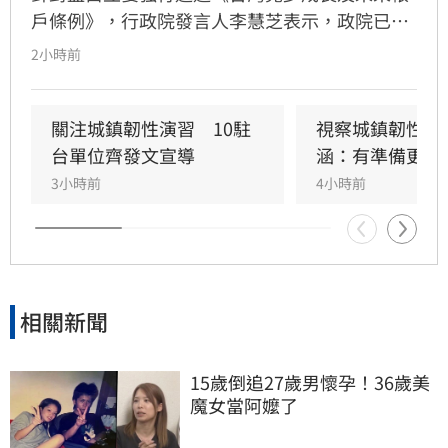
戶條例》，行政院發言人李慧芝表示，政院已收
到三讀函文，強調編列預算為行政院憲政職權，
2小時前
將採取必要作為維護憲政秩序。政府推動「台灣
人口對策新戰略」，包含每月五千元成長津貼，
並強調行政院版透過弱勢對存能落實公平正義，
關注城鎮韌性演習　10駐
視察城鎮韌性演
避免在野黨版本加劇貧富差距。此外，政府同步
台單位齊發文宣導
涵：有準備更安
推動育兒留停六加三、延長婚產假等多項配套措
3小時前
4小時前
施，建構完善支持體系。政院重申，國家政策規
劃需具備整體性，針對立法院侵害預算編製權的
作為，將持續捍衛憲法賦予的權限，確保政策有
效執行以回應少子女化挑戰。
相關新聞
15歲倒追27歲男懷孕！36歲美
魔女當阿嬤了