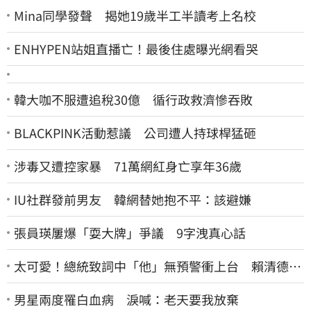
Mina同學發聲 揭她19歲半工半讀考上名校
ENHYPEN站姐直播亡！最後住處曝光網看哭
韓大咖不服遭追稅30億 循行政救濟慘吞敗
BLACKPINK活動惹議 公司遭人持球桿猛砸
涉毒又遭控家暴 71萬網紅身亡享年36歲
IU社群發前男友 韓網替她抱不平：該避嫌
張員瑛屢爆「耍大牌」爭議 9字洩真心話
太可愛！總統致詞中「他」無預警衝上台 賴清德笑
喊：卸任再交棒給你
男星兩度罹白血病 淚喊：老天要我放棄