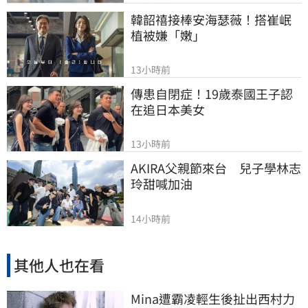
韓韶禧接棒安海瑟薇！搭崔岷
植被嫌「嫩」
13小時前
傳患自閉症！19歲泰國王子認
在追日本美女
13小時前
AKIRA父親節來台　兒子學林志
玲甜喊加油
14小時前
其他人也在看
Mina遭霸凌輕生後扯出西村力