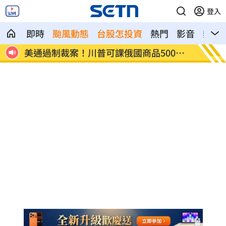
登入
即時
颱風動態
台股怎投資
熱門
影音
熱搜
0%
日本銀髮族瘋工作 逾4成想做到80歲
解散統
場