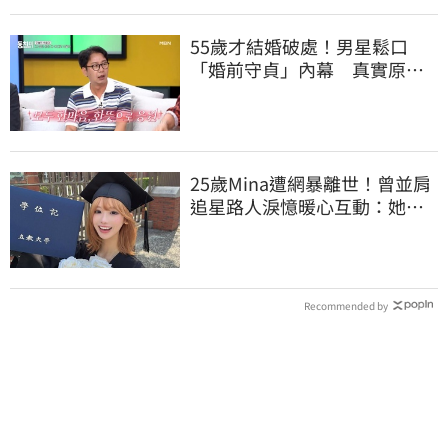
55歲才結婚破處！男星鬆口
「婚前守貞」內幕 真實原因
曝光全場笑瘋
25歲Mina遭網暴離世！曾並肩
追星路人淚憶暖心互動：她真
的很善良
Recommended by