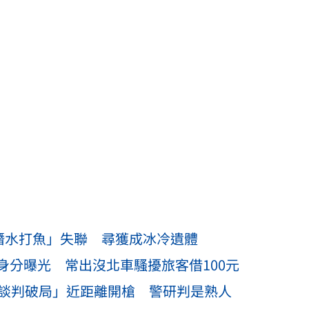
「潛水打魚」失聯 尋獲成冰冷遺體
身分曝光 常出沒北車騷擾旅客借100元
車談判破局」近距離開槍 警研判是熟人