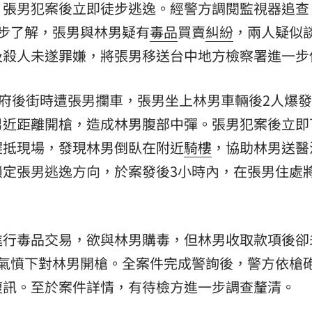
，張男犯案後立即徒步逃逸。經警方調閱監視器追查
熱潮
10:00
步了解，張男與林男疑有
毒品
買賣
糾紛
，兩人疑似
及殺人未遂罪嫌，將張男移送台中地方檢察署進一步
15
經府後街時遭張男攔車，張男坐上林男車輛後2人爆
男近距離開槍，造成林男腹部中彈。張男犯案後立即
趕抵現場，發現林男倒臥在附近
騎樓
，協助林男送醫
鎖定張男逃逸方向，於案發後3小時內，在張男住處
進行毒品交易，欲與林男購毒，但林男收取款項後卻
時氣憤下對林男開槍。全案件完成警詢後，警方依槍
複訊。至於案件詳情，有待檢方進一步調查釐清。