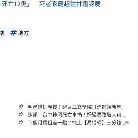
1死亡12傷」 死者家屬趕往甘肅認屍
樓
地方
明星講師親授！醒吾三立學院打造影視新星
快訊／台中神岡死亡車禍！婦過馬路遭大貨...
下個月房租差一點？快上【易借網】三分鐘...
PR