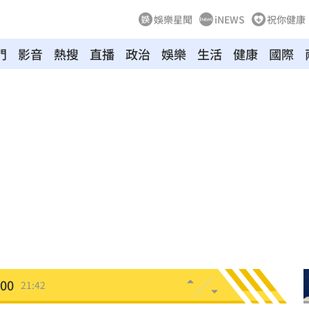
娛樂星聞
iNEWS
祝你健康
門
影音
熱搜
直播
政治
娛樂
生活
健康
國際
電
21:58
上場
21:54
狀況
21:54
有名
21:50
主委
21:44
00
21:42