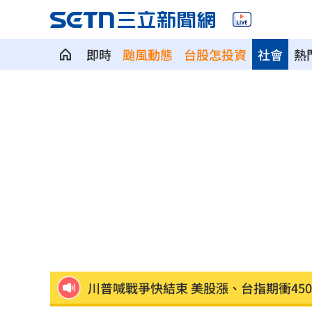
即時
颱風動態
台股怎投資
社會
熱
高雄轎車暴衝連3撞！波及13車600戶停
陳晨威失誤釀失分 教頭透露其實抱病
昆凌8歲愛子拜中醫為師 幫把脈說中1
父親節最雷禮物 「茶具、領帶」榜上
魏平政太樂觀 爆王惠美未允諾接競總
川普喊戰爭快結束 美股漲、台指期衝450