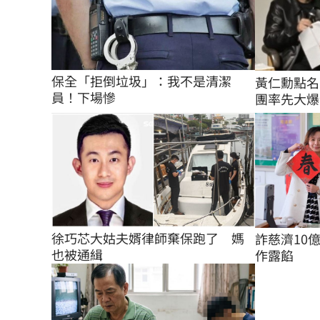
保全「拒倒垃圾」：我不是清潔
黃仁勳點名
員！下場慘
團率先大爆
徐巧芯大姑夫婿律師棄保跑了　媽
詐慈濟10
也被通緝
作露餡