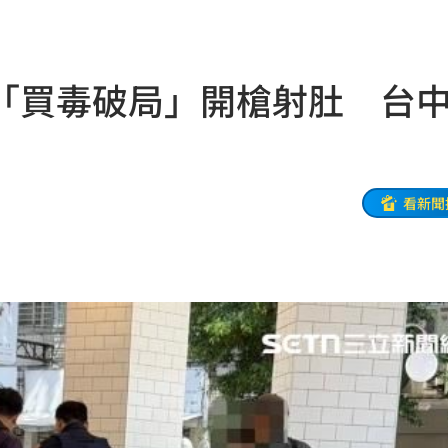
落
21:39
蛋
21:38
「買毒破局」開槍射肚 台中
登場
21:36
21:31
補
21:31
看新聞
鼻酸
21:30
證婚
21:30
富邦
21:26
光
21:25
金
21:25