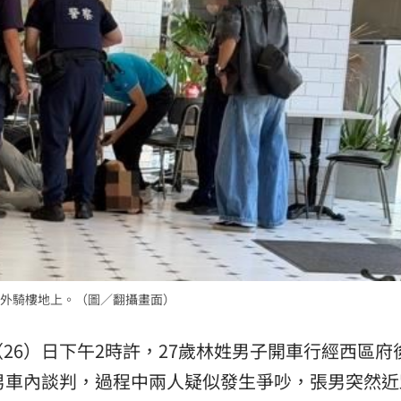
味
21:25
買點
21:19
到你
21:19
原因
21:14
外騎樓地上。（圖／翻攝畫面）
」氣
12:00
成形
26）日下午2時許，27歲林姓男子開車行經西區府
12:00
男車內談判，過程中兩人疑似發生爭吵，張男突然近
場！
10:30