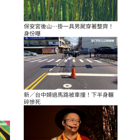
保安宮後山…掛一具男屍穿著整齊！
身份曝
新／台中婦過馬路被車撞！下半身輾
碎慘死