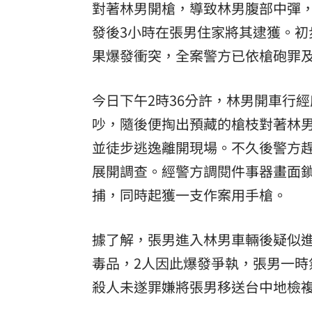
對著林男開槍，導致林男腹部中彈
8國球員齊聚高雄 Formosa 7s掀足球
發後3小時在張男住家將其逮獲。初
果爆發衝突，全案警方已依槍砲罪
理想混蛋號召粉絲跨海追星吃美食！
18:
今日下午2時36分許，林男開車行
吵，隨後便掏出預藏的槍枝對著林
並徒步逃逸離開現場。不久後警方
展開調查。經警方調閱件事器畫面
捕，同時起獲一支作案用手槍。
據了解，張男進入林男車輛後疑似
毒品，2人因此爆發爭執，張男一
殺人未遂罪嫌將張男移送台中地檢