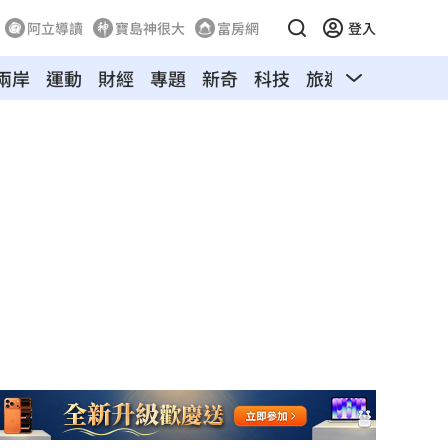
阿立導讀
寶島神很大
富房網
登入
兩岸
運動
財經
專題
新奇
科技
旅遊
汽車
寵物