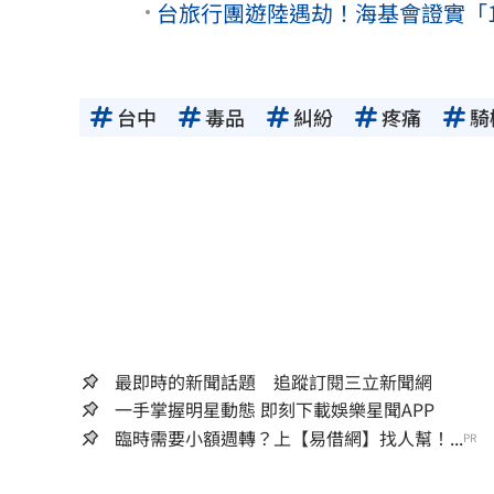
台旅行團遊陸遇劫！海基會證實「
台中
毒品
糾紛
疼痛
騎
最即時的新聞話題 追蹤訂閱三立新聞網
一手掌握明星動態 即刻下載娛樂星聞APP
臨時需要小額週轉？上【易借網】找人幫！...
PR