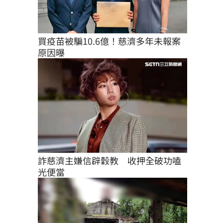
買疫苗被騙10.6億！慈濟多年未報案
原因曝
詐慈濟主嫌信辟穀教　收押全破功嗑
光便當