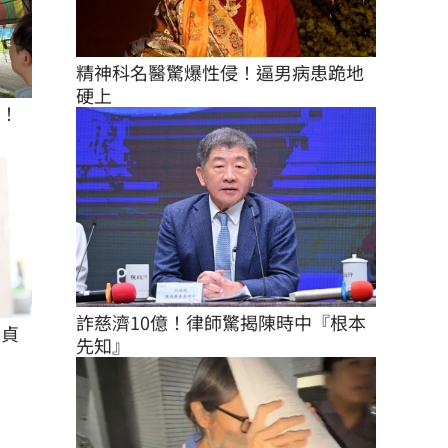
精神科名醫驚爆性侵！逼男病患跪地
硬上
座！
詐慈濟10億！律師驚揭陳時中『根本
怡貞
先知』