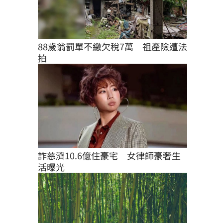
88歲翁罰單不繳欠稅7萬　祖產險遭法
拍
詐慈濟10.6億住豪宅　女律師豪奢生
活曝光