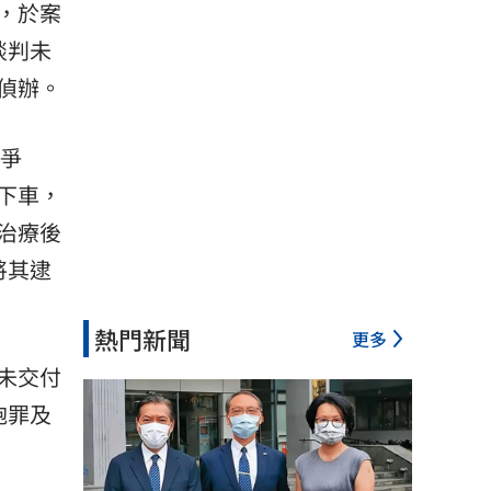
，於案
談判未
偵辦。
發爭
下車，
治療後
將其逮
熱門新聞
更多
未交付
砲罪及