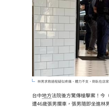
律師+假慈濟青年吸金10億 豪宅飄鮑魚
黃仁勳加持CPO族群狂飆！專家曝黃金
人妻問婆婆住院該扛嗎？網搖頭：輪不
台籍教師在中國被拘禁！海基會揭可能
台灣彩券開獎直播中
20:31
LIVE三立+24小時直播
15:27
三立iNEWS新聞台線上直播
18:00
林男求救過程疑似疼痛、體力不支，倒臥在店家
台彩父親節推新刮刮樂千萬頭獎超「爸
商場戰國來臨 台中「頂奢大道」逐漸
台中
地方
法院後方驚傳槍擊案！今（
遭46歲張男攔車，張男隨即坐進林
「拍片人的多重宇宙」職涯論壇9/12登