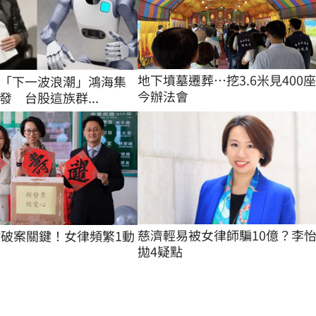
地下墳墓遷葬…挖3.6米見400
「下一波浪潮」鴻海集
今辦法會
發 台股這族群...
慈濟輕易被女律師騙10億？李
億破案關鍵！女律頻繁1動
拋4疑點