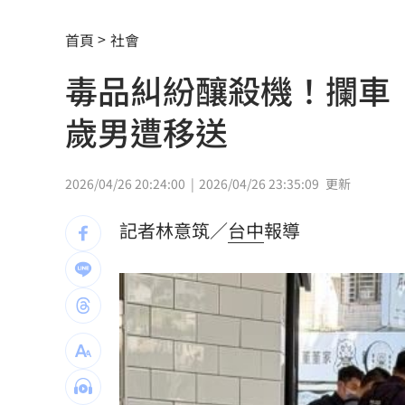
拖吊車「沒綁好」！ 百萬休旅重摔滑
首頁
社會
燈桿「孵蛋」路口影像直播紅鳩輪流護
毒品糾紛釀殺機！攔車
減碳行動開跑！台新新光金控淨零論壇
歲男遭移送
合體沈伯洋 「過來人」陳時中送3叮嚀
兆基債務風暴！前董座李建成遭當庭逮
2026/04/26 20:24:00
2026/04/26 23:35:09
更新
手上只剩24元！獨居嬤不動存款原因惹
記者林意筑／
台中
報導
小刀婚姻告終 昔砸百萬辦婚禮找連戰
布雷克6局0失分 陳傑憲猛打率統一退
交往3個月閃婚 姜厚任女友前夫身分曝
U17男排世界賽移地訓練 主委加碼加菜