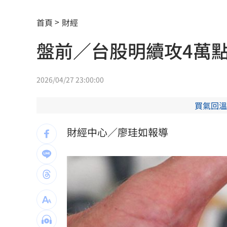
2000人堵教堂搶看C羅婚禮 竟是超大
首頁
財經
禾伸堂、南電出關日 處置股新規風險
盤前／台股明續攻4萬
平野惠一率兄弟奪171勝 中職最多勝外
女股神加碼狂掃台積電！外媒揭全因這
2026/04/27 23:00:00
想吃清淡！他搭機點「這特殊餐」傻眼
買氣回溫
買房3年才知「蜘蛛人住我家」屋主超傻
財經中心／廖珪如報導
生日變親人忌日！直升機慶祝墜機4人罹
台中小五童遭同學踢下體腫2倍大 判賠金
粉絲輕生後首露面！西村力演唱會狀態
阿信慘跌 親洩言承旭吳建豪周渝民真