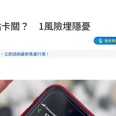
烏龍
20:01
曝
20:00
點卡關？ 1風險埋隱憂
教
19:56
巨頭
19:53
看新聞
了
19:51
，立即諮詢最新售屋行情！
眼
19:47
難
19:47
曝
19:42
超好
19:33
面目
19:33