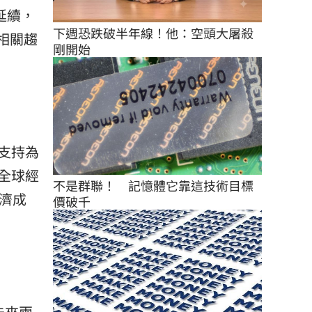
延續，
下週恐跌破半年線！他：空頭大屠殺
相關趨
剛開始
支持為
全球經
不是群聯！　記憶體它靠這技術目標
經濟成
價破千
未來兩