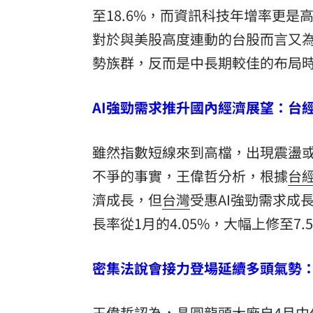
至18.6%，而資訊科技年增率更是
對於與美股高度連動的台股而言又為
勢族群，反而是中長期較佳的布局
AI強勁需求推升國內經濟展望：台經
雖然指數短線來到高檔，出現震盪
不爭的事實，王偉哲分析，根據
台
濟成長，但
台灣
受惠AI強勁需求成
長率從1月的4.05%，大幅上修至7
密集法說會接力登場延續多頭氣勢
王偉哲認為，晶圓龍頭大廠自4月