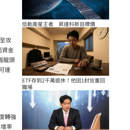
低軌衛星王者　昇達科新目標價
甚至攻
面資金
圓龍頭
可達
ETF存到2千萬退休！他因1封信重回
職場
度轉強
年增率