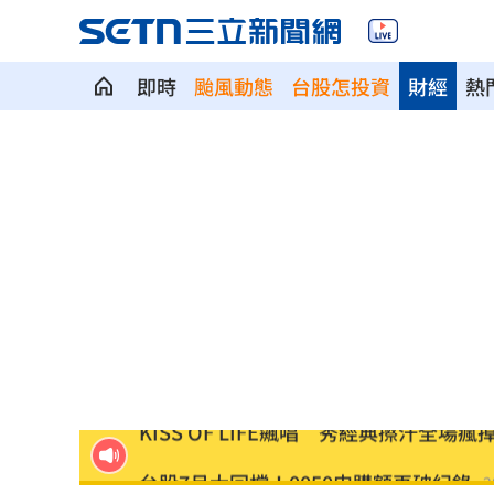
即時
颱風動態
台股怎投資
財經
熱
影片曝光！台中囂張男揮刀還尿在警身
清大校長續任秒出國選校長！高為元道
AND2BLE、ALD1黑白對決！神級舞台
獨／再爆隨機攻擊？婦控外送員無故賞
產蛋量下降 本週「蛋價漲3元」
20:08
KISS OF LIFE飆唱 秀經典擦汗全場瘋
台股7月大回檔！0050申購額再破紀錄
2