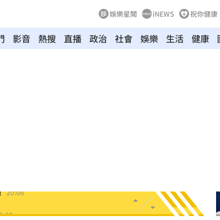
娛樂星聞
iNEWS
祝你健康
門
影音
熱搜
直播
政治
社會
娛樂
生活
健康
上
20:24
歉了
20:20
炸全場
20:19
巴掌
20:14
掉
20:08
0:08