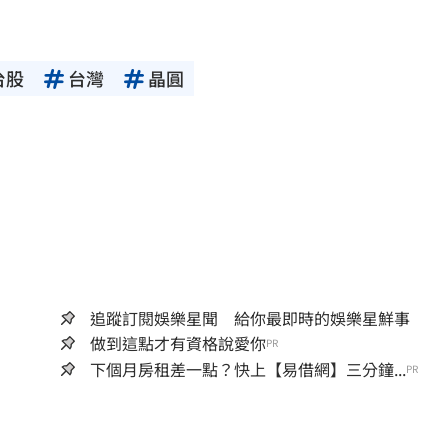
台股
台灣
晶圓
追蹤訂閱娛樂星聞 給你最即時的娛樂星鮮事
做到這點才有資格說愛你
PR
下個月房租差一點？快上【易借網】三分鐘...
PR