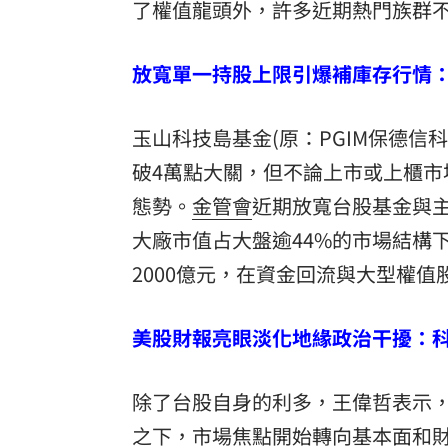
了權值龍頭外，許多近期熱門族群不漲
放寬單一持股上限引爆補庫存行情：
玉山科技島基金(原：PGIM保德
破4萬點大關，但不論上市或上櫃
態勢。
金管會
近期放寬台股基金與主
大廠市值占大盤逾44%的市場結構
2000億元，在資金回流與大型權
美股財報亮眼淡化地緣政治干擾：科
除了台股自身的利多，王偉哲表示
之下，市場焦點開始轉向基本面和財報表