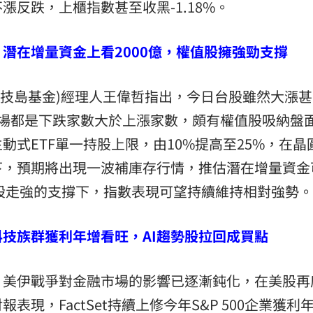
反跌，上櫃指數甚至收黑-1.18%。
潛在增量資金上看2000億，權值股擁強勁支撐
信科技島基金)經理人王偉哲指出，今日台股雖然大漲
市場都是下跌家數大於上漲家數，頗有權值股吸納盤
動式ETF單一持股上限，由10%提高至25%，在晶
下，預期將出現一波補庫存行情，推估潛在增量資金
值股走強的支撐下，指數表現可望持續維持相對強勢。
技族群獲利年增看旺，AI趨勢股拉回成買點
，美伊戰爭對金融市場的影響已逐漸鈍化，在美股再
現，FactSet持續上修今年S&P 500企業獲利