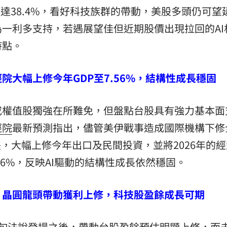
高達38.4%，看好科技族群的帶動，美股多頭仍可望
一利多支持，若遇展望佳但近期股價出現拉回的AI
時點。
院大幅上修今年GDP至7.56%，結構性成長穩固
或權值股獨強在所難免，但盤點台股具有強力基本面
經院
最新預測指出，儘管美伊戰事造成國際機構下修
長，大幅上修今年出口及民間投資，並將2026年的
.56%，反映AI驅動的結構性成長依然穩固。
：晶圓龍頭帶動獲利上修，科技股盈餘成長可期
中旬法說登場之後，帶動台股盈餘預估明顯上修，而