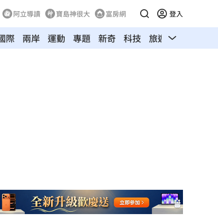
阿立導讀
寶島神很大
富房網
登入
國際
兩岸
運動
專題
新奇
科技
旅遊
汽車
寵物