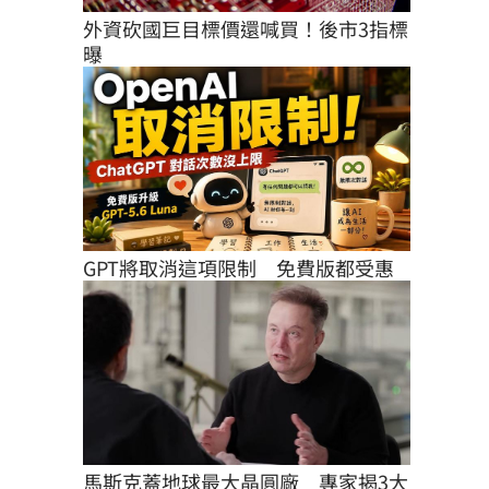
外資砍國巨目標價還喊買！後市3指標
曝
GPT將取消這項限制　免費版都受惠
馬斯克蓋地球最大晶圓廠　專家揭3大