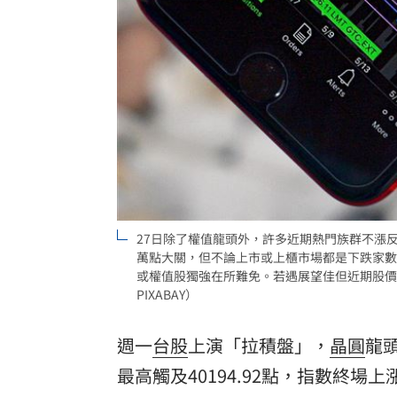
理想混蛋號召粉絲跨海追星吃美食！
18:
27日除了權值龍頭外，許多近期熱門族群不漲反
萬點大關，但不論上市或上櫃市場都是下跌家數
或權值股獨強在所難免。若遇展望佳但近期股價
PIXABAY）
週一
台股
上演「拉積盤」，
晶圓
龍
最高觸及40194.92點，指數終場上漲6