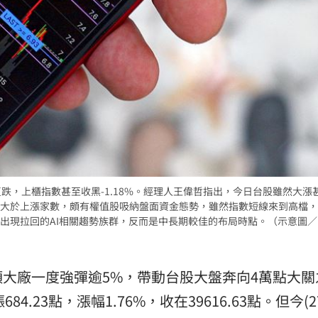
15
跌，上櫃指數甚至收黑-1.18%。經理人王偉哲指出，今日台股雖然大漲
大於上漲家數，頗有權值股吸納盤面資金態勢，雖然指數短線來到高檔，
出現拉回的AI相關趨勢族群，反而是中長期較佳的布局時點。（示意圖／
頭大廠一度強彈逾5%，帶動台股大盤奔向4萬點大關
84.23點，漲幅1.76%，收在39616.63點。但今(2