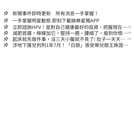
新聞事件即時更新 所有消息一手掌握！
一手掌握明星動態 即刻下載娛樂星聞APP
立即諮詢HPV！是對自己健康最好的投資，把握現在不
PR
嫌晚！
減肥首選，檸檬加它，堅持一週，腰細了，瘦到你懷疑
PR
人生
起床就先做件事，沒三天小腹就不見了! 肚子一天天變
PR
小！
涉地下匯兌判刑1年7月！「白狼」張安樂兒媳王姝茵北
檢報到、今發監執行