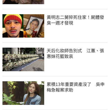
黃明志二舅猝死住家！屍體發
臭一週才發現
天后化妝師告別式　江蕙、張
惠妹花籃致哀
累積13年重要資產沒了　吳申
梅急報案求助