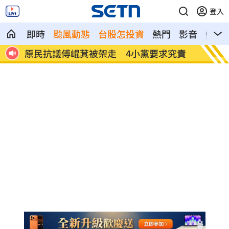
登入
即時
颱風動態
台股怎投資
熱門
影音
熱搜
一堆
原民抗議傅崐萁被架走 4小黨要求究責
攝影爆
發聲