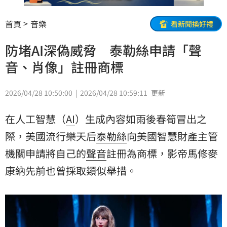
首頁
音樂
看新聞換好禮
防堵AI深偽威脅 泰勒絲申請「聲
音、肖像」註冊商標
2026/04/28 10:50:00
2026/04/28 10:59:11
更新
在人工智慧（
AI
）生成內容如雨後春筍冒出之
際，美國流行樂天后
泰勒絲
向美國智慧財產主管
機關申請將自己的
聲音
註冊為商標，影帝
馬修麥
康納
先前也曾採取類似舉措。