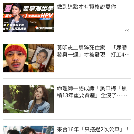
做到這點才有資格說愛你
PR
黃明志二舅猝死住家！「屍體
發臭一週」才被發現 打工40
年悲慘餘生曝
命理師一語成讖！吳申梅「累
積13年重要資產」全沒了…急
報案求助
來台16年「只搭過2次公車」！