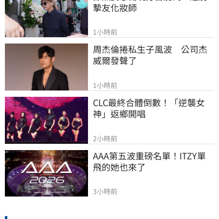
摯友化妝師
1小時前
周杰倫捲私生子風波　公司杰
威爾發聲了
1小時前
CLC最終合體倒數！「逆襲女
神」返鄉開唱
2小時前
AAA第五波重磅名單！ITZY單
飛的她也來了
3小時前