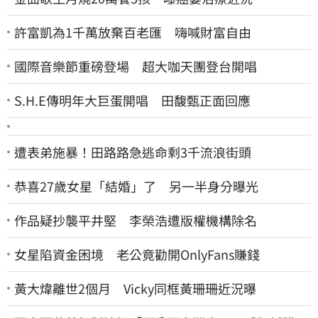
許富凱為1千萬放棄百老匯 嗨喊財富自由
國際音樂節重磅登場 超大咖天團登台開唱
S.H.E傳明年大巨蛋開唱 田馥甄正面回應
遭表弟施暴！田路路急逃命剩3千流浪街頭
恭喜27歲女星「結婚」了 另一半身分曝光
作品疑抄襲平井堅 李榮浩遭版權機構除名
女星陷資金困境 老公竟勸開OnlyFans賺錢
黃大煒離世2個月 Vicky同框黃珊珊近況曝