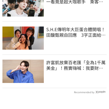
一看竟是超大咖歌手 乘客舉
手機猛拍
S.H.E傳明年大巨蛋合體開唱！
田馥甄親自回應 3字正面給答
案了
許富凱放棄百老匯「全為1千萬
美金」！務實嗨喊：我要財富
自由了
Recommended by