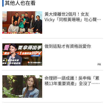
其他人也在看
黃大煒離世2個月！女友
Vicky「同框黃珊珊」吐心聲
消瘦近況曝光
做到這點才有資格說愛你
PR
命理師一語成讖！吳申梅「累
積13年重要資產」全沒了…急
報案求助