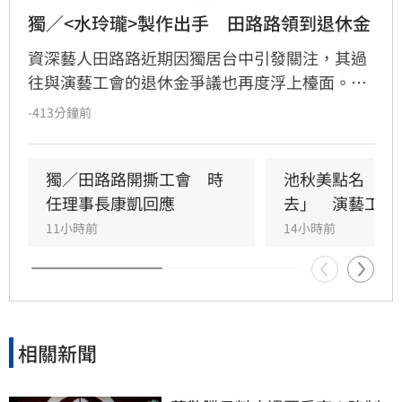
獨／<水玲瓏>製作出手　田路路領到退休金
資深藝人田路路近期因獨居台中引發關注，其過
往與演藝工會的退休金爭議也再度浮上檯面。田
路路控訴當年因不明原因被退出工會，導致請領
-413分鐘前
退休金受阻，所幸在製作人尚智協助下才順利領
回款項。
獨／田路路開撕工會　時
池秋美點名「會
任理事長康凱回應
去」　演藝工會
11小時前
14小時前
相關新聞