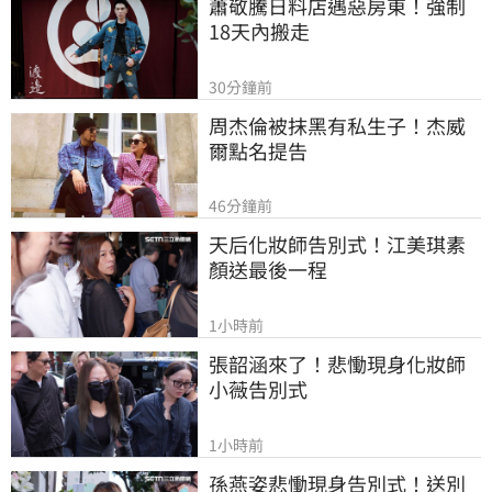
蕭敬騰日料店遇惡房東！強制
18天內搬走
30分鐘前
周杰倫被抹黑有私生子！杰威
爾點名提告
46分鐘前
天后化妝師告別式！江美琪素
顏送最後一程
1小時前
張韶涵來了！悲慟現身化妝師
小薇告別式
1小時前
孫燕姿悲慟現身告別式！送別