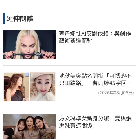
延伸閱讀
瑪丹娜批AI反對依賴：與創作
藝術背道而馳
池秋美突點名開撕「可憐的不
只田路路」 曹雨婷45字回應
了
(2026年08月05日)
方文琳準女婿身分曝　竟與張
惠妹有這關係