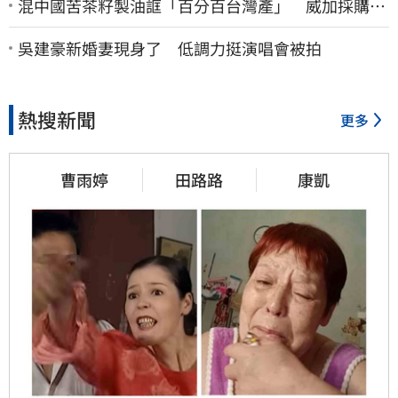
混中國苦茶籽製油誆「百分百台灣產」 威加採購
員、中間人收押禁見
吳建豪新婚妻現身了 低調力挺演唱會被拍
熱搜新聞
更多
曹雨婷
田路路
康凱