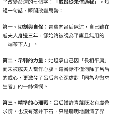
了改變命運的七個字：
「
戚姬
從未信過我」
。短
短一句話，瞬間改變局勢：
第一、切割與自保：
青蘿向呂后陳述，自己雖在
戚夫人身邊三年，卻始終被視為平庸且無用的
「端茶下人」。
第二、示弱的力量：
她坦承自己因「長相平庸」
而未被戚夫人當作心腹，這番話不僅消除了呂后
的戒心，更激發了呂后內心深處對「同為卑微求
生者」的一絲憐憫。
第三、精準的心理戰：
呂后讚許青蘿既沒有虛偽
求情，也沒有落井下石，只是聰明地劃清了界