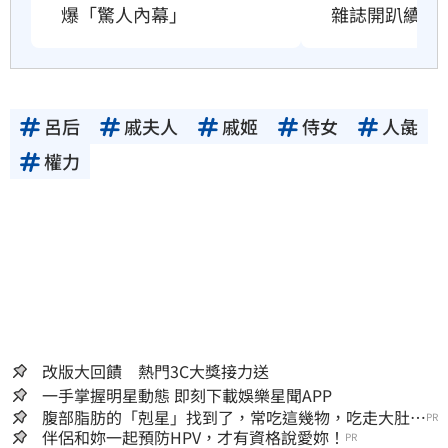
雜誌開趴續命
爆「驚人內幕」
呂后
戚夫人
戚姬
侍女
人彘
權力
改版大回饋 熱門3C大獎接力送
一手掌握明星動態 即刻下載娛樂星聞APP
腹部脂肪的「剋星」找到了，常吃這幾物，吃走大肚
PR
囊，瘦出小蠻腰
伴侶和妳一起預防HPV，才有資格說愛妳！
PR