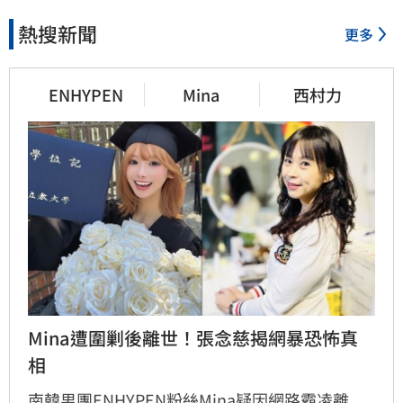
熱搜新聞
更多
ENHYPEN
Mina
西村力
Mina遭圍剿後離世！張念慈揭網暴恐怖真
相
南韓男團ENHYPEN粉絲Mina疑因網路霸凌離