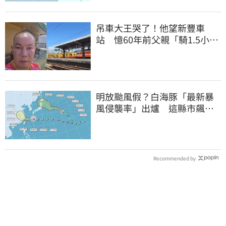
吊車大王哭了！他望新豐車
站 憶60年前父親「騎1.5小時
單車載他圓夢」
明放颱風假？白海豚「最新暴
風侵襲率」出爐 這縣市飆
64％最高
Recommended by