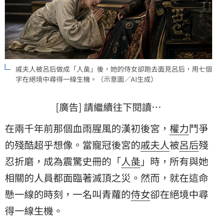
戚夫人被呂后做成「人彘」後，她的侍女卻跑去面見呂后，用七個
字在絕境中尋得一線生機。（示意圖／AI生成）
[廣告] 請繼續往下閱讀…
在兩千年前那個血雨腥風的漢初後宮，
權力
鬥爭
的殘酷超乎想像。當寵冠後宮的
戚夫人
被
呂后
殘
忍折磨，成為震驚史冊的「
人彘
」時，所有與她
相關的人員都面臨著滅頂之災。然而，就在這命
懸一線的時刻，一名叫青蘿的
侍女
卻在絕境中尋
得一線生機。