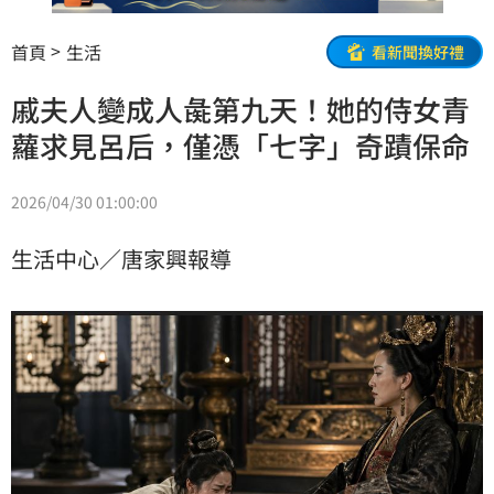
首頁
生活
看新聞換好禮
戚夫人變成人彘第九天！她的侍女青
蘿求見呂后，僅憑「七字」奇蹟保命
2026/04/30 01:00:00
生活中心／唐家興報導