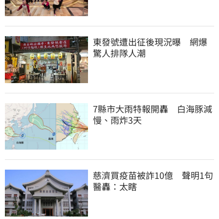
東發號遭出征後現況曝　網爆
驚人排隊人潮
7縣市大雨特報開轟　白海豚減
慢、雨炸3天
慈濟買疫苗被詐10億　聲明1句
醫轟：太瞎