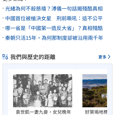
光緒為何不殺慈禧？溥儀一句話揭殘酷真相
中國首位被槍決女星 刑前嘶吼：這不公平
哪一省是「中國第一造反大省」？真相殘酷
秦朝只活15年，為何那制度卻被沿用兩千年
我們與歷史的距離
更多
好萊塢地標恐
袁世凱一妻九妾，女兒晚年