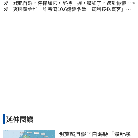
減肥首選，檸檬加它，堅持一週，腰細了，瘦到你懷疑
PR
人生
爽睡黃金堆！詐慈濟10.6億變名媛「賓利接送賓客」女
律師超奢華生活曝光
延伸閱讀
明放颱風假？白海豚「最新暴