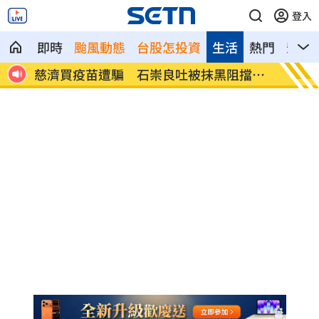
登入
即時
颱風動態
台股怎投資
生活
熱門
影音
竟是
慈濟買疫苗遭騙 石崇良吐被抹黑阻擋心
多檔主
聲