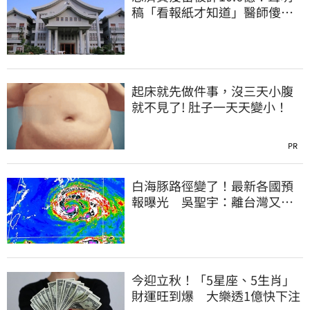
稿「看報紙才知道」醫師傻
眼：太瞎了
起床就先做件事，沒三天小腹
就不見了! 肚子一天天變小！
PR
白海豚路徑變了！最新各國預
報曝光 吳聖宇：離台灣又更
近一點
今迎立秋！「5星座、5生肖」
財運旺到爆 大樂透1億快下注