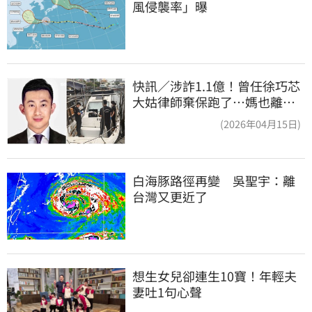
風侵襲率」曝
快訊／涉詐1.1億！曾任徐巧芯
大姑律師棄保跑了…媽也離
境 桃檢發通緝
(2026年04月15日)
白海豚路徑再變　吳聖宇：離
台灣又更近了
想生女兒卻連生10寶！年輕夫
妻吐1句心聲