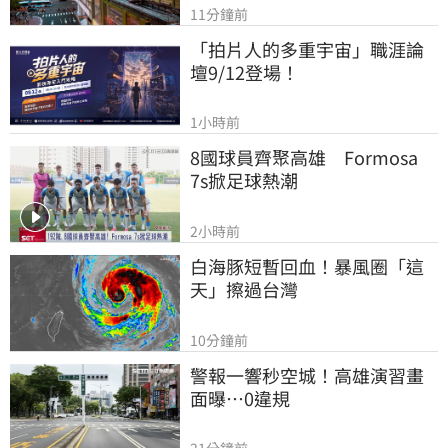
11分鐘前
「拍片人的多重宇宙」職涯論
壇9/12登場！
1小時前
8國球員齊聚高雄　Formosa 
7s掀足球熱潮
2小時前
白海豚短暫回血！暴風圈「這
天」擦過台灣
10分鐘前
警報一響秒空城！高雄演習畫
面曝…0違規