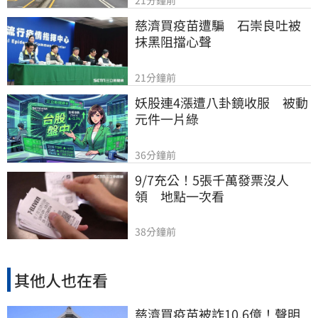
21分鐘前
慈濟買疫苗遭騙　石崇良吐被
抹黑阻擋心聲
21分鐘前
妖股連4漲遭八卦鏡收服　被動
元件一片綠
36分鐘前
9/7充公！5張千萬發票沒人
領　地點一次看
38分鐘前
其他人也在看
慈濟買疫苗被詐10.6億！聲明