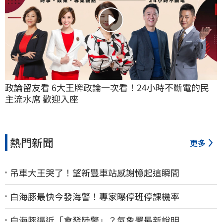
政論留友看 6大王牌政論一次看！24小時不斷電的民
主流水席 歡迎入座
熱門新聞
更多
吊車大王哭了！望新豐車站感謝憶起這瞬間
白海豚最快今發海警！專家曝停班停課機率
白海豚逼近「會發陸警」？氣象署最新說明