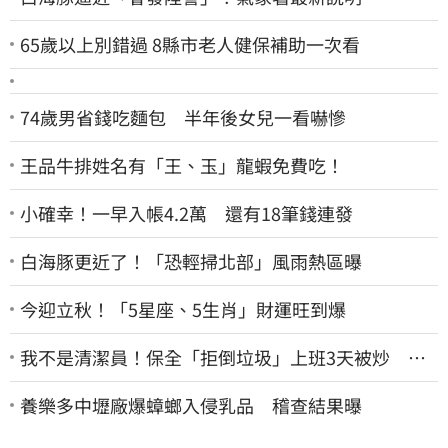
65歲以上別錯過 8縣市老人健保補助一次看
74歲男省錢吃麵包 半年後女兒一看嚇慘
王品牛排姓名有「王、玉」龍蝦免費吃！
小確幸！一早入帳4.2萬 還有18筆錢連發
白海豚更近了！「恐輕掃北部」風雨熱區曝
今迎立秋！「5星座、5生肖」財運旺到爆
我不是清潔員！保全「拒倒垃圾」上班3天被炒 找
法院討公道結果出爐
養樂多中壢廠爆蟑螂入侵乳品 稽查結果曝