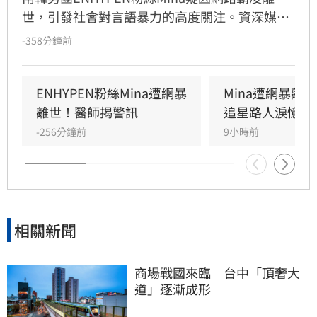
世，引發社會對言語暴力的高度關注。資深媒體
人張念慈發文痛心呼籲「網路上請保持善良」，
-358分鐘前
她強調，無論當事人行為是否有爭議，皆不代表
大眾擁有羞辱或霸凌的權利。張念慈指出，網路
霸凌的可怕在於積少成多的壓力，每個人應守住
ENHYPEN粉絲Mina遭網暴
Mina遭網暴離
不隨意點名、不人格羞辱及多關心他人狀態的三
離世！醫師揭警訊
追星路人淚憶暖
條界線。她提醒網友，批評與霸凌本質不同，切
-256分鐘前
9小時前
勿將群體羞辱包裝為正義，應正視每個人皆有基
本尊嚴。此番言論引起廣大共鳴，呼籲大眾正視
網路言論責任，避免網路自由成為無限傷害他人
的工具，共同營造更友善的網路環境。
相關新聞
商場戰國來臨　台中「頂奢大
道」逐漸成形