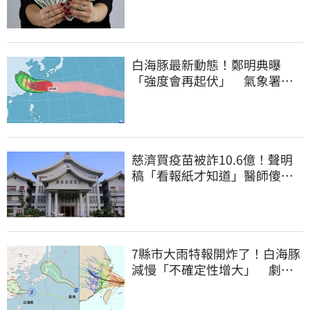
白海豚最新動態！鄭明典曝
「強度會再起伏」 氣象署：
不排除發陸警
慈濟買疫苗被詐10.6億！聲明
稿「看報紙才知道」醫師傻
眼：太瞎了
7縣市大雨特報開炸了！白海豚
減慢「不確定性增大」 劇烈
降雨狂轟3天