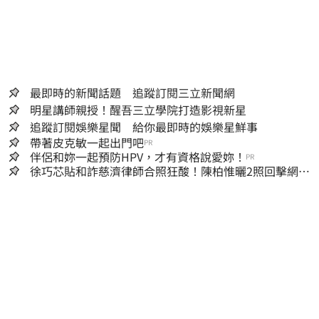
最即時的新聞話題 追蹤訂閱三立新聞網
明星講師親授！醒吾三立學院打造影視新星
追蹤訂閱娛樂星聞 給你最即時的娛樂星鮮事
帶著皮克敏一起出門吧
PR
伴侶和妳一起預防HPV，才有資格說愛妳！
PR
徐巧芯貼和詐慈濟律師合照狂酸！陳柏惟曬2照回擊網笑
翻