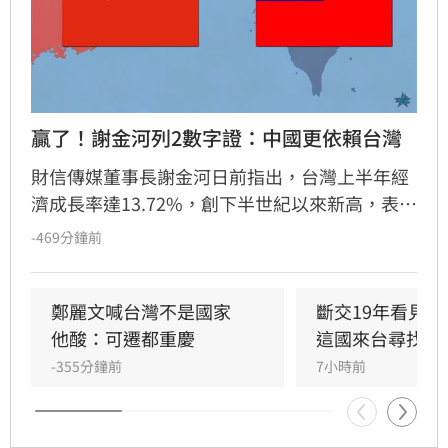
贏了！謝金河列2數字證：中國更依賴台灣
財信傳媒董事長謝金河日前指出，台灣上半年經
濟成長率達13.72%，創下半世紀以來新高，表現
遠優於中國與南韓。謝金河強調，數據顯示台灣
-469分鐘前
經濟體質強韌，尤其在半導體產業優勢下，中國
反而更依賴台灣。隨著出口結構轉變，台灣對美
出口占比已升至32%，對中港出口則大幅下降，
鄭麗文喊台灣不是國家　
斷交19年看見
顯示台灣產業積極佈局美國與新南向市場。面對
他酸：可遷都重慶
這國來台尋找商
南韓貿易逆差與地緣政治挑戰，謝金河認為政府
-355分鐘前
7小時前
應善用產業籌碼，持續優化出口佈局，並反駁長
期唱衰台灣經濟的言論，證實台灣在全球供應鏈
中仍佔據關鍵且不可替代的地位。