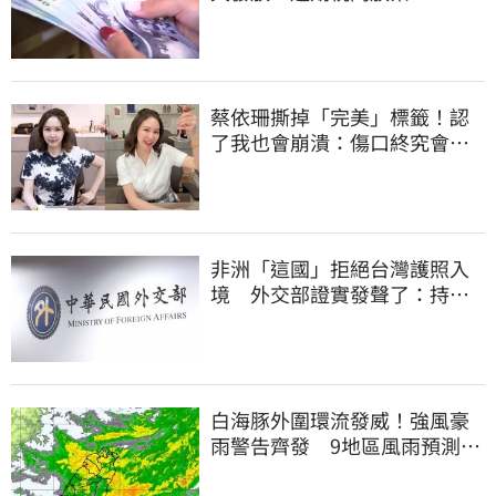
蔡依珊撕掉「完美」標籤！認
了我也會崩潰：傷口終究會癒
合
非洲「這國」拒絕台灣護照入
境 外交部證實發聲了：持續
交涉聯繫
白海豚外圍環流發威！強風豪
雨警告齊發 9地區風雨預測達
停班課標準