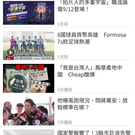
「拍片人的多重宇宙」職涯論
壇9/12登場！
1天前
8國球員齊聚高雄　Formosa 
7s掀足球熱潮
1天前
「我是台灣人」胸章產地中
國　Cheap酸爆
3分鐘前
他曝風雨現況、問蔣萬安：放
假標準在哪？
3分鐘前
國家警報響了！3縣市巨浪告警