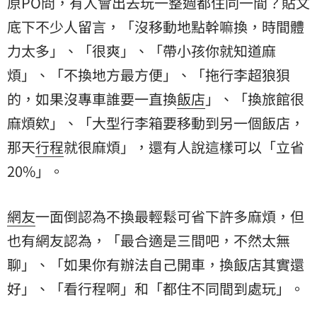
原PO問，有人會出去玩一整週都住同一間？貼文
底下不少人留言，「沒移動地點幹嘛換，時間體
力太多」、「很爽」、「帶小孩你就知道
麻
煩
」、「不換地方最方便」、「拖行李超狼狽
的，如果沒專車誰要一直換
飯店
」、「換旅館很
麻煩欸」、「大型行李箱要移動到另一個飯店，
那天
行程
就很麻煩」，還有人說這樣可以「立省
20%」。
網友
一面倒認為不換最輕鬆可省下許多麻煩，但
也有網友認為，「最合適是三間吧，不然太無
聊」、「如果你有辦法自己開車，換飯店其實還
好」、「看行程啊」和「都住不同間到處玩」。