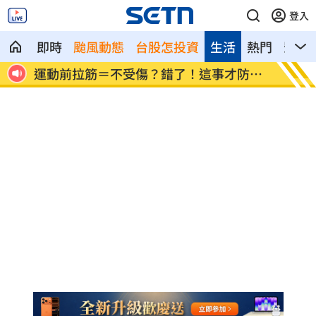
登入
即時
颱風動態
台股怎投資
生活
熱門
影音
運動前拉筋＝不受傷？錯了！這事才防傷
遭詐1
害