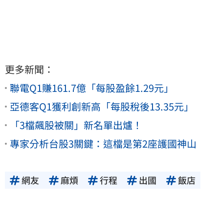
更多新聞：
聯電Q1賺161.7億「每股盈餘1.29元」
亞德客Q1獲利創新高「每股稅後13.35元」
「3檔飆股被關」新名單出爐！
專家分析台股3關鍵：這檔是第2座護國神山
網友
麻煩
行程
出國
飯店