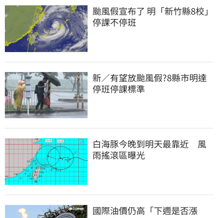
颱風假宣布了 明「新竹縣8校」
停課不停班
新／有望放颱風假?8縣市明達
停班停課標準
白海豚今晚到明天最靠近　風
雨搖滾區曝光
國際油價仍高「下週是否漲