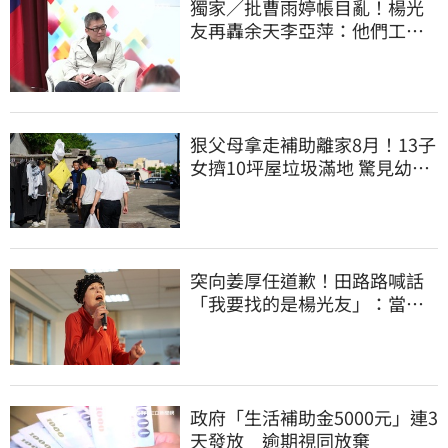
獨家／批曹雨婷帳目亂！楊光
友再轟余天李亞萍：他們工會
跟演藝圈沒關
狠父母拿走補助離家8月！13子
女擠10坪屋垃圾滿地 驚見幼童
深夜遊蕩
突向姜厚任道歉！田路路喊話
「我要找的是楊光友」：當時
太衝動
政府「生活補助金5000元」連3
天發放 逾期視同放棄