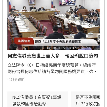
何志偉喊莫忘世上苦人多　韓國瑜脫口這句
立法院今（6）日持續協商年度總預算，總統府
副秘書長何志偉懇請各黨勿刪國務機要費，強調
其用於慰問弱勢及事故家屬，更喊出「莫忘世上
-428分鐘前
苦人多」國民黨立委翁曉玲則反擊此為情緒勒
索，要求總統儘速公布法律及提名大法官，且憲
政癱瘓問題幾乎都是總統造成，立法院長韓國瑜
NCC沒委員！白質疑1事爆
是否不副署藍白
則表示「現在政黨協商，我表情已經很苦了你看
爭執韓國瑜急勸架
戶？行政院回應