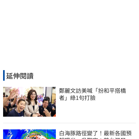
延伸閱讀
鄭麗文訪美喊「扮和平搭橋
者」綠1句打臉
白海豚路徑變了！最新各國預