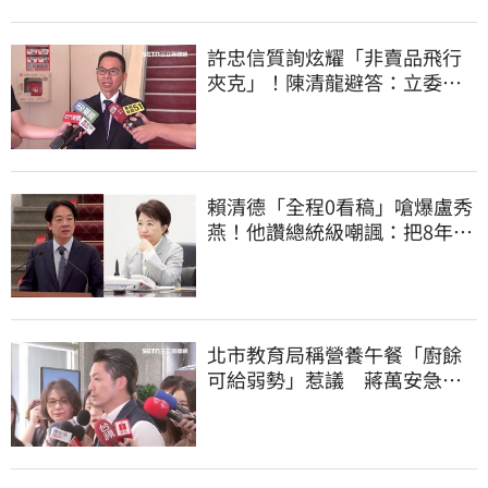
許忠信質詢炫耀「非賣品飛行
夾克」！陳清龍避答：立委質
詢各有專業
賴清德「全程0看稿」嗆爆盧秀
燕！他讚總統級嘲諷：把8年總
帳一次掀翻
北市教育局稱營養午餐「廚餘
可給弱勢」惹議 蔣萬安急
喊：不會這樣做