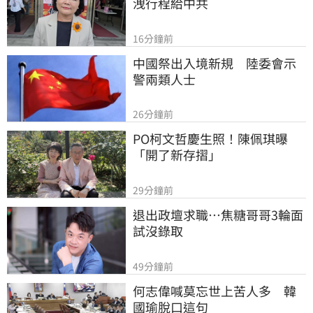
洩行程給中共
16分鐘前
中國祭出入境新規　陸委會示
警兩類人士
26分鐘前
PO柯文哲慶生照！陳佩琪曝
「開了新存摺」
29分鐘前
退出政壇求職…焦糖哥哥3輪面
試沒錄取
49分鐘前
何志偉喊莫忘世上苦人多　韓
國瑜脫口這句