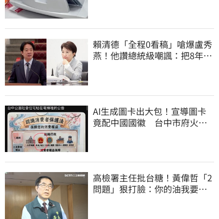
賴清德「全程0看稿」嗆爆盧秀
燕！他讚總統級嘲諷：把8年總
帳一次掀翻
AI生成圖卡出大包！宣導圖卡
竟配中國國徽 台中市府火速
下架道歉
高檢署主任批台糖！黃偉哲「2
問題」狠打臉：你的油我要通
報什麼？