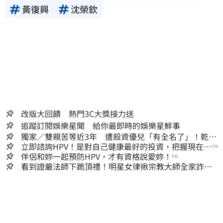
黃復興
沈榮欽
改版大回饋 熱門3C大獎接力送
追蹤訂閱娛樂星聞 給你最即時的娛樂星鮮事
獨家／雙親苦等近3年 遭殺資優兒「有全名了」！乾妹
稱賠償恐毀她未來
立即諮詢HPV！是對自己健康最好的投資，把握現在不
PR
嫌晚！
伴侶和妳一起預防HPV，才有資格說愛妳！
PR
看到證嚴法師下跪頂禮！明星女律揪宗教大師全家詐慈
濟…全家爽睡黃金堆