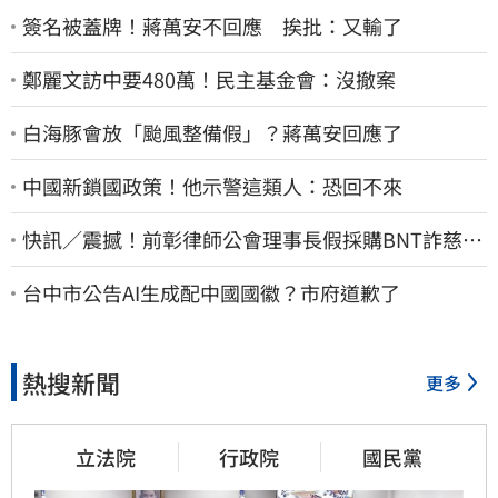
簽名被蓋牌！蔣萬安不回應 挨批：又輸了
鄭麗文訪中要480萬！民主基金會：沒撤案
白海豚會放「颱風整備假」？蔣萬安回應了
中國新鎖國政策！他示警這類人：恐回不來
快訊／震撼！前彰律師公會理事長假採購BNT詐慈濟
10億、洗錢囤232kg黃金
台中市公告AI生成配中國國徽？市府道歉了
熱搜新聞
更多
立法院
行政院
國民黨