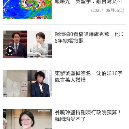
報曝光 吳聖宇：離台灣又更
近一點
(2026年08月06日)
賴清德0看稿嗆爆盧秀燕！他：
8年總帳掀翻
東發號塗掉簽名　沈伯洋16字
箴言萬人讚爆
翁曉玲堅持刪凍行政院預算！
韓國瑜受不了