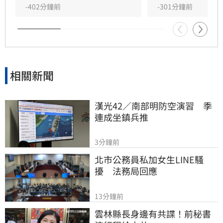
到沒有？」隨後裁示國務機要費預算全案保留。
-402分鐘前
-301分鐘前
相關新聞
漢光42／南部明防空演習　季
連成坐鎮兵推
3分鐘前
北市公務員私加女生LINE騷
擾　法務局回應
13分鐘前
雲林縣長身邊有共諜！前秘書