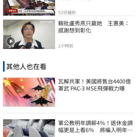
52分鐘前
賴批盧秀燕只贏她　王惠美：
感謝想到彰化
1小時前
其他人也在看
瓦解共軍！美國將售台4400億
軍武 PAC-3 MSE飛彈戰力曝
軍公教明年調薪4％！退休金調
幅更是上看6％ 將編入明年度
總預算