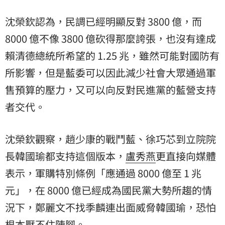
沈榮欽認為，民調已經明顯反對 3800 億，而
8000 億不像 3800 億砍得那麼誇張，也沒有達成
賴清德總統所希望的 1.25 兆，雖然可能對國防有
所影響，但是藍委可以因此減少社會大眾通過軍
售預算的壓力，又可以向反對民進黨的藍營支持
者交代。
沈榮欽觀察，趙少康的戰鬥藍、徐巧芯到立院院
長韓國瑜都支持這個版本，
盧秀燕
更直接向媒體
表示，軍購特別條例「應通過 8000 億至 1 兆
元」，在 8000 億已經成為國民黨大勢所趨的情
況下，鄭麗文不找季麟連出面威脅韓國瑜，恐怕
根本壓不住陣腳。