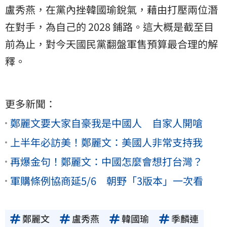
盧秀燕，在黨內挫韓國瑜銳氣，藉由打壓兩位潛
在對手，為自己的 2028 鋪路。這大概是截至目
前為止，對今天國民黨翻盤軍售預算最合理的解
釋。
更多新聞：
鄭麗文要大家自豪我是中國人 自家人開嗆
上半年必訪美！鄭麗文：美國人非常支持我
再爆金句！鄭麗文：中國怎麼會想打台灣？
軍購條例協商延5/6 朝野「3版本」一次看
鄭麗文
盧秀燕
韓國瑜
季麟連