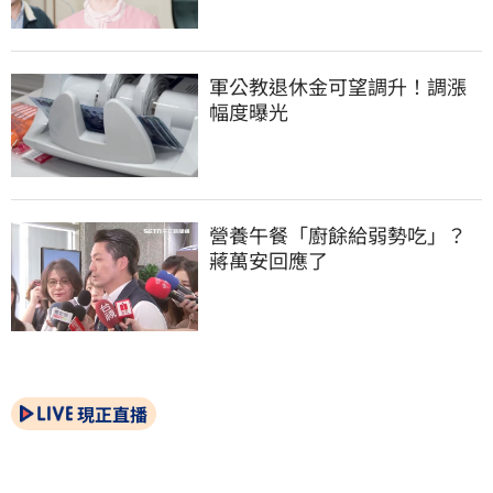
軍公教退休金可望調升！調漲
幅度曝光
營養午餐「廚餘給弱勢吃」？
蔣萬安回應了
現正直播