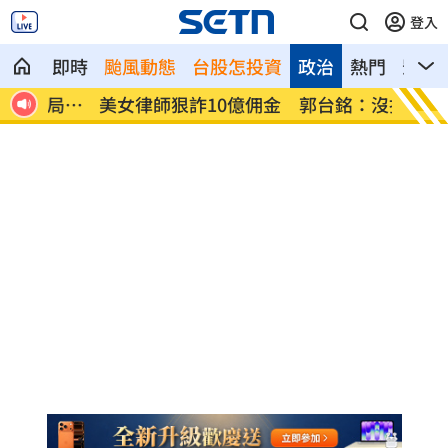
登入
即時
颱風動態
台股怎投資
政治
熱門
影音
局回
美女律師狠詐10億佣金 郭台銘：沒找仲
屏東男
介
金