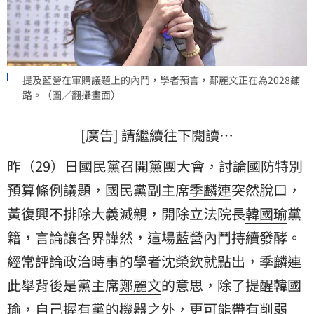
提及藍營在軍購議題上的內鬥，學者預言，鄭麗文正在為2028鋪
路。（圖／翻攝畫面）
[廣告] 請繼續往下閱讀…
昨（29）日國民黨召開黨團大會，討論國防特別
預算條例議題，國民黨副主席
季麟連
突然脫口，
黃復興
不排除大義滅親，開除立法院長
韓國瑜
黨
籍，言論讓各界譁然，這場藍營內鬥持續發酵。
經常評論政治時事的學者
沈榮欽
就點出，季麟連
此舉背後是黨主席
鄭麗文
的意思，除了提醒韓國
瑜，自己握有黨的機器之外，更可能帶有削弱