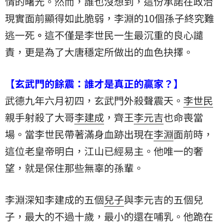
情的曙光。然而，誰也沒想到，這份承諾在政治
現實面前顯得如此脆弱，李淵的10個孫子終究難
逃一死
。
這不僅是李世民一生最沉重的良心譴
責，更是為了大唐穩定所做出的血色抉擇。
【玄武門的餘震：誰才是真正的贏家？】
武德九年六月初四，玄武門外殺聲震天。
李世民
親手射殺了大哥
李建成
，齊王
李元吉
也命喪當
場。當李世民帶著滿身血跡出現在
李淵
面前時，
這位老皇帝明白，江山已經易主。他唯一的奢
望，就是保住那些無辜的孫輩。
李淵深知李建成的五個
兒子
與李元吉的五個兒
子，最大的不過十歲，最小的還在哺乳。他跪在