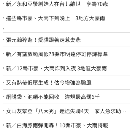
新／永和豆漿創始人在台北離世 享壽70歲
這些縣市豪、大雨下到晚上 3地方大豪雨
張元瀚猝逝！愛貓跟著走惹妻悲
新／有望放颱風假?8縣市明達停班停課標準
新／12縣市豪、大雨炸到入夜 3地區大豪雨
又有熱帶低壓生成！估今增強為颱風
網購袋、泡麵不能回收 違規最高罰6千
女山友攀登「八大秀」迷途失聯4天 家人急求助：
剩我媽還沒找到
新／白海豚雨彈開轟！10縣市豪、大雨特報