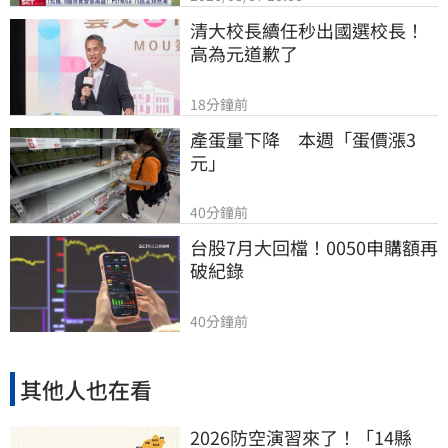
清大校長續任秒出國選校長！
高為元道歉了
18分鐘前
產蛋量下降　本週「蛋價漲3
元」
40分鐘前
台股7月大回檔！0050申購額再
破紀錄
40分鐘前
其他人也在看
2026防空演習來了！「14縣