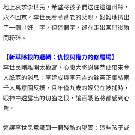
地上哀求李世民，希望將孩子們送往邊遠州縣，
永不回京。李世民看著蒼老的父親，艱難地擠出
了一個「好」字，但這個字，卻在走出宮門後瞬
間粉碎。
【斬草除根的邏輯：仇恨與權力的修羅場】
李世民剛離開太極宮，心腹大將尉遲恭便帶來令
人膽寒的消息：李建成與李元吉的餘黨正集結兩
千人馬意圖反撲，且年僅九歲的姪兒在被捕時，
眼神中透露出的切齒之恨，讓百戰名將都感到心
驚。
這讓李世民意識到一個殘酷的現實：這些孩子或