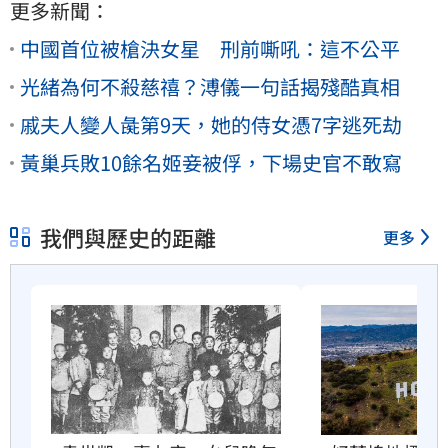
更多新聞：
中國首位被槍決女星 刑前嘶吼：這不公平
光緒為何不殺慈禧？溥儀一句話揭殘酷真相
戚夫人變人彘第9天，她的侍女憑7字逃死劫
黃巢兵敗10餘名姬妾被俘，下場史官不敢寫
我們與歷史的距離
更多