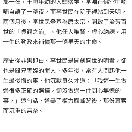
那一夜，十顆年幼的人頭落地，李淵在佛堂中喃
喃自語了一整夜，而李世民在院子裡站到天明。
兩個月後，李世民登基為唐太宗，開啟了流芳百
世的「貞觀之治」。他任人唯賢、虛心納諫，用
一生的勤政來補償那十條早夭的生命。
歷史從非黑即白。李世民是開創盛世的明君，卻
也是殺兄害姪的罪人。多年後，當有人問起他一
生最後悔的事，他沉默良久才道：「我這一生做
過很多正確的選擇，卻沒做過一件問心無愧的
事。」這句話，道盡了權力巔峰背後，那份蕭索
而沉重的無奈。