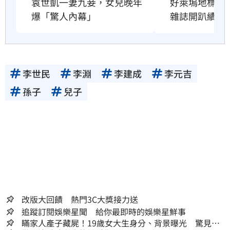
好萊塢地標恐
袁世凱一妻九妾，女兒晚年
雜誌開趴續命
爆「驚人內幕」
李世民
李淵
李建成
李元吉
孫子
兒子
改版大回饋 熱門3C大獎接力送
追蹤訂閱娛樂星聞 給你最即時的娛樂星鮮事
瞞家人產子藏屍！19歲女大生身分、背景曝光 驚見