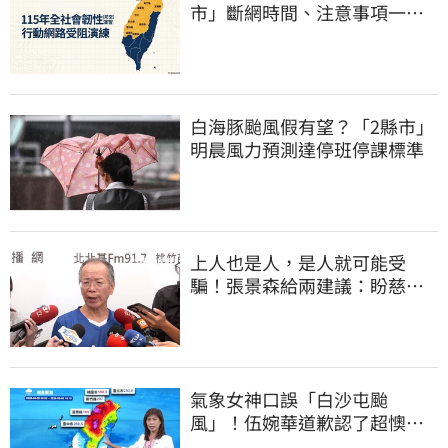
市」斷網時間、注意事項一次
看
白海豚颱風假有望？「2縣市」
明晨風力預測達停班停課標準
上人也是人，是人就可能受
騙！張景森給兩建議：盼慈濟
展開「自淨」
氣象女神口誤「白沙屯颱
風」！伍婉華道歉認了超懊
惱 全網打氣：更親切