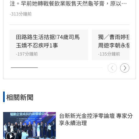
注。早前她轉戰餐飲業販售天然龜苓膏，原以為
事業漸入佳境，卻因身體狀況欠佳及腳傷復發，
-313分鐘前
緊急宣布龜苓膏業務暫時停擺。田路路透過社群
發文向客戶致歉，懇請外界體諒其年事已高，需
優先處理私人事務並調養身體。長期相挺的歌手
田路路生活拮据!74歲司馬
獨／曹雨婷狂遭
乾妹奕君也證實此消息。
玉嬌不忍疾呼1事
周遊李朝永發聲
-197分鐘前
-135分鐘前
相關新聞
台新新光金控淨零論壇 專家分
享永續治理