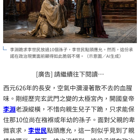
李淵跪求李世民放過10個孫子，李世民點頭應允。然而，這份承
諾在政治現實面前顯得如此脆弱不堪。（示意圖／AI生成）
[廣告] 請繼續往下閱讀…
西元626年的長安，空氣中瀰漫著散不去的血腥
味。剛經歷完玄武門之變的太極宮內，開國皇帝
李淵
老淚縱橫，不惜向親生兒子下跪，只求能保
住那10位尚在襁褓或年幼的孫子。面對父親的卑
微哀求，
李世民
點頭應允，這一刻似乎見到了親