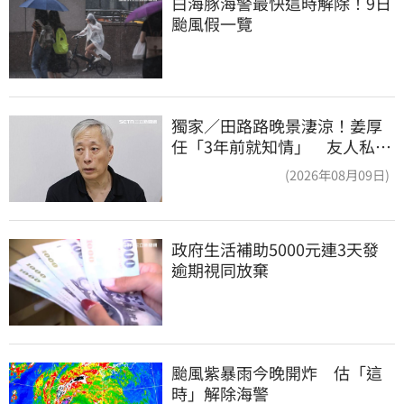
白海豚海警最快這時解除！9日
颱風假一覽
獨家／田路路晚景淒涼！姜厚
任「3年前就知情」 友人私下
援助內幕曝光
(2026年08月09日)
政府生活補助5000元連3天發 
逾期視同放棄
颱風紫暴雨今晚開炸　估「這
時」解除海警