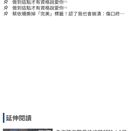
「產檢紀錄全空白」
做到這點才有資格說愛你
PR
做到這點才有資格說愛你
PR
蔡依珊撕掉「完美」標籤！認了我也會崩潰：傷口終究
會癒合
延伸閱讀