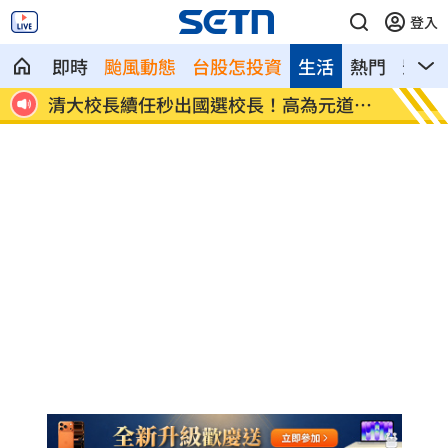
登入
即時
颱風動態
台股怎投資
生活
熱門
影音
人齊卡
清大校長續任秒出國選校長！高為元道歉
影片曝
了