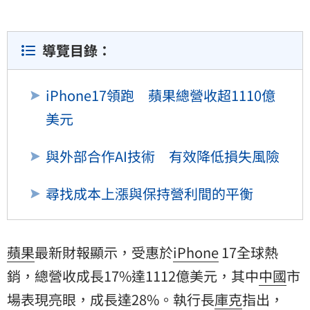
導覽目錄：
iPhone17領跑 蘋果總營收超1110億
美元
與外部合作AI技術 有效降低損失風險
尋找成本上漲與保持營利間的平衡
蘋果
最新財報顯示，受惠於
iPhone
17全球熱
銷，總營收成長17%達1112億美元，其中
中國
市
場表現亮眼，成長達28%。執行長
庫克
指出，