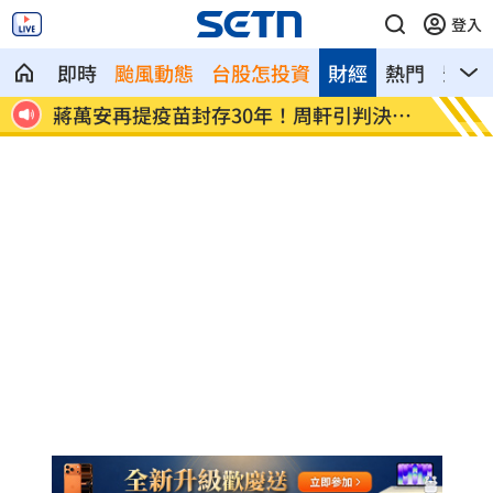
登入
即時
颱風動態
台股怎投資
財經
熱門
影音
股暴動
蔣萬安再提疫苗封存30年！周軒引判決開
202
酸