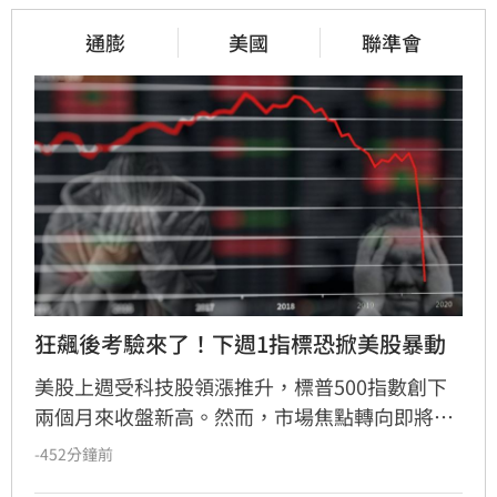
通膨
美國
聯準會
狂飆後考驗來了！下週1指標恐掀美股暴動
美股上週受科技股領漲推升，標普500指數創下
兩個月來收盤新高。然而，市場焦點轉向即將公
布的7月消費者物價指數（CPI），該數據將成為
-452分鐘前
檢驗通膨壓力與聯準會（Fed）貨幣政策的關