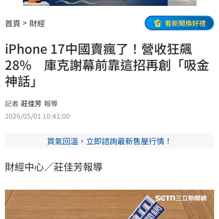
首頁
財經
看新聞換好禮
iPhone 17中國賣瘋了！營收狂飆
28% 庫克謝幕前靠這招再創「吸金
神話」
記者
莊佳芳
報導
2026/05/01 10:41:00
買氣回溫，立即諮詢最新售屋行情！
財經中心／莊佳芳報導