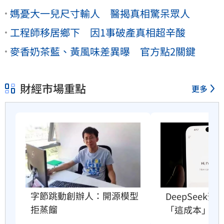
媽憂大一兒尺寸輸人 醫揭真相驚呆眾人
工程師移居鄉下 因1事破產真相超辛酸
麥香奶茶藍、黃風味差異曝 官方點2關鍵
財經市場重點
更多
字節跳動創辦人：開源模型
DeepSeek
拒蒸餾
「這成本」撐