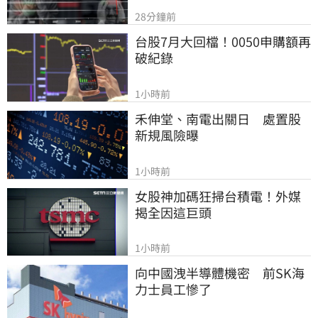
28分鐘前
台股7月大回檔！0050申購額再
破紀錄
1小時前
禾伸堂、南電出關日　處置股
新規風險曝
1小時前
女股神加碼狂掃台積電！外媒
揭全因這巨頭
1小時前
向中國洩半導體機密　前SK海
力士員工慘了