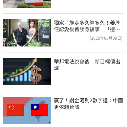
獨家／能走多久算多久！姜厚
任認愛後首談身後事 「遺囑
進度」曝光
(2026年08月09日)
華邦電法說會後　新目標價出
爐
贏了！謝金河列2數字證：中國
更依賴台灣