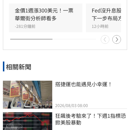
鍵。經濟學家預期CPI年增率為3.4%，若數據反
彈恐引發股市拋售。目前市場對9月升息的預期
金價1週漲300美元！一票
Fed沒升息股市
因就業數據疲軟而降溫，但油價波動與通膨焦慮
華爾街分析師看多
下一步布局方向
仍是主要風險。
-281分鐘前
12小時前
相關新聞
搭捷運也能遇見小幸運！
2026/08/03 08:00
狂飆後考驗來了！下週1指標恐
掀美股暴動