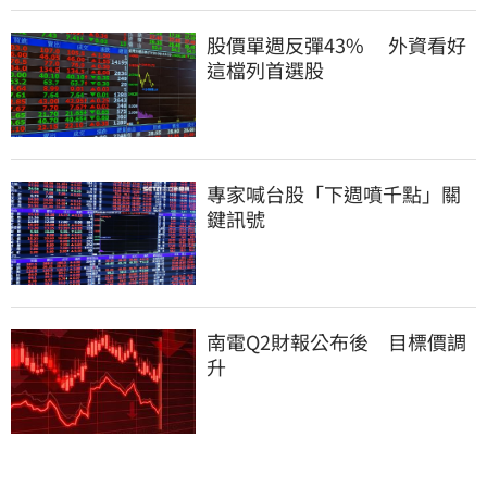
股價單週反彈43%　 外資看好
這檔列首選股
專家喊台股「下週噴千點」關
鍵訊號
南電Q2財報公布後　目標價調
升