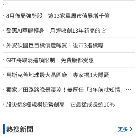
8月佈局強勢股 這13家單周市值暴增千億
受惠AI華麗轉身 月營收創13年新高的它
外資砍國巨目標價還喊買！後市3指標曝
GPT將取消這項限制 免費版都受惠
馬斯克蓋地球最大晶圓廠 專家揭3大隱憂
獨家／田路路晚景淒涼！姜厚任「3年前就知情」
友人私下援助內幕曝光
股災這8檔規模逆勢創高 它最猛成長逾10%
熱搜新聞
更多