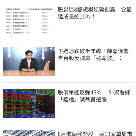
股災這8檔規模逆勢創高 它最
猛成長逾10%！
下週恐跌破半年線！陳嘉偉警
告台股反彈屬「逃命波」：空
頭大屠殺剛開始
股價單週反彈43% 外資看好
「這檔」喊列首選股
8月佈局強勢股 這13家單周市