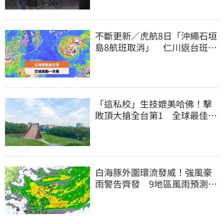
不斷更新／虎航8日「沖繩石垣
島8航班取消」 仁川返台班機
提前1天起飛
「這私校」生技媲美哈佛！擊
敗頂大搶全台第1 全球最佳大
學學科榜出爐
白海豚外圍環流發威！強風豪
雨警告齊發 9地區風雨預測達
停班課標準