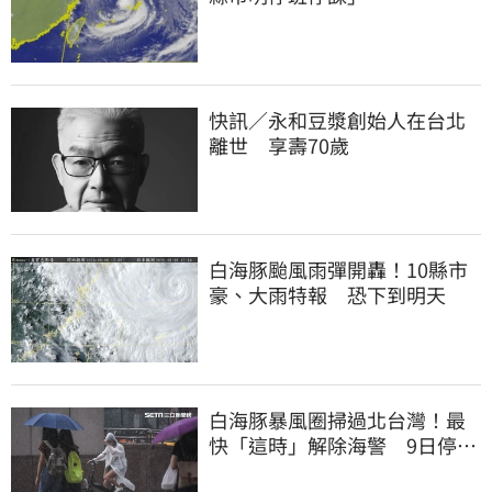
快訊／永和豆漿創始人在台北
離世 享壽70歲
白海豚颱風雨彈開轟！10縣市
豪、大雨特報 恐下到明天
白海豚暴風圈掃過北台灣！最
快「這時」解除海警 9日停班
停課一覽