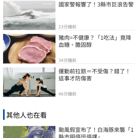
國家警報響了！3縣市巨浪告警
23分鐘前
豬肉=不健康？「1吃法」竟降
血糖、膽固醇
34分鐘前
運動前拉筋＝不受傷？錯了！
這事才防傷害
46分鐘前
其他人也在看
颱風假宣布了！白海豚來襲「1
縣市明停班停課」