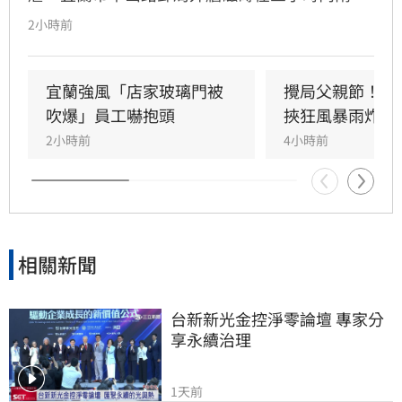
剝落，武營街亦發生磁磚砸地險象，所幸無人傷
2小時前
亡。此外，五結與三星鄉傳出路樹倒塌，市區選
舉看板受強風吹襲搖搖欲墜，烏石港賞鯨船被迫
全面停駛。
宜蘭強風「店家玻璃門被
攪局父親節！中
吹爆」員工嚇抱頭
挾狂風暴雨炸雙
2小時前
4小時前
相關新聞
台新新光金控淨零論壇 專家分
享永續治理
1天前