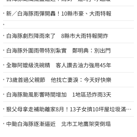
新／白海豚雨彈開轟！10縣市豪、大雨特報
白海豚劇烈降雨來了 8縣市大雨特報開炸
白海豚外圍雨帶特別紮實 鄭明典：別出門
全聯阿嬤級洗碗精 客人讚去油力強用45年
73歲首過父親節 他找亡妻淚：今天好快樂
白海豚颱風影響時間增加 1地區恐炸雨3天
狠父母拿走補助離家8月！13子女擠10坪屋垃圾滿地
驚見幼童深夜遊蕩
中颱白海豚逐漸逼近 北市工地鷹架突倒塌