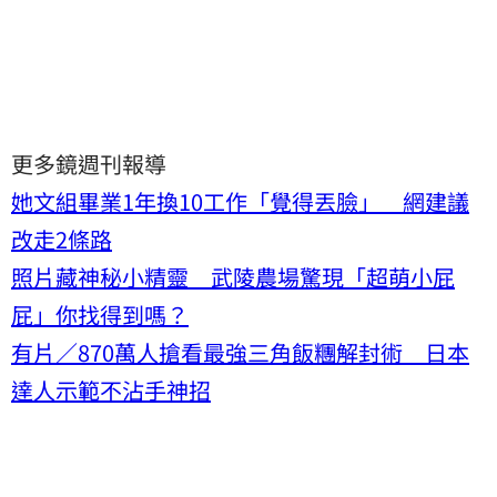
更多鏡週刊報導
她文組畢業1年換10工作「覺得丟臉」 網建議
改走2條路
照片藏神秘小精靈 武陵農場驚現「超萌小屁
屁」你找得到嗎？
有片／870萬人搶看最強三角飯糰解封術 日本
達人示範不沾手神招