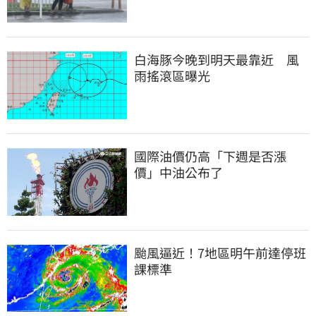
白海豚今晚到明天最靠近　風
雨搖滾區曝光
國際油價仍高「下週是否漲
價」中油公布了
颱風逼近！7地區明午前達停班
課標準