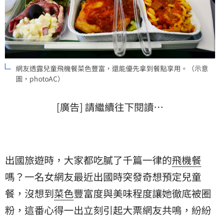
網友透露兒童飛機餐菜色豐富，還能優先拿到餐點享用。（示意
圖，photoAC）
[廣告] 請繼續往下閱讀…
出國旅遊時，大家都吃膩了千篇一律的
飛機餐
嗎？一名女網友最近出國時突發奇想預定
兒童
餐
，沒想到
菜色
豐富度與美味程度讓她徹底被圈
粉，這番心得一出立刻引起大票網友共鳴，紛紛