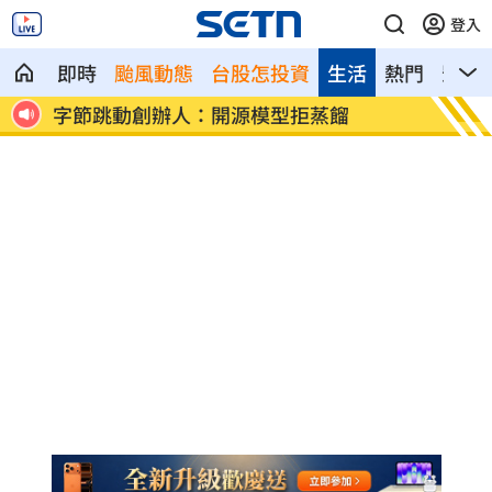
登入
即時
颱風動態
台股怎投資
生活
熱門
影音
運動前拉筋＝不受傷？錯了！這事才防傷
遭詐1
害