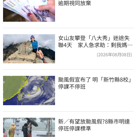
逾期視同放棄
女山友攀登「八大秀」迷途失
聯4天 家人急求助：剩我媽還
沒找到
(2026年08月08日)
颱風假宣布了 明「新竹縣8校」
停課不停班
新／有望放颱風假?8縣市明達
停班停課標準