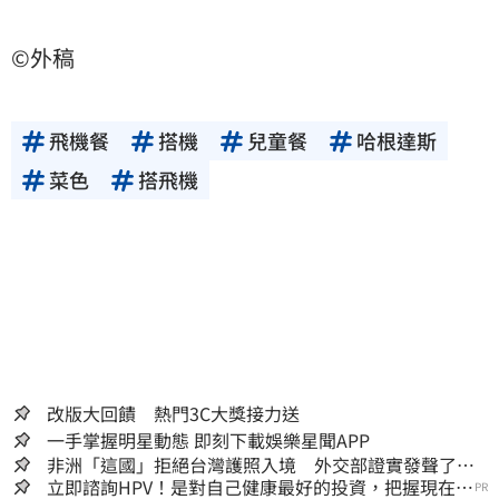
©外稿
飛機餐
搭機
兒童餐
哈根達斯
菜色
搭飛機
改版大回饋 熱門3C大獎接力送
一手掌握明星動態 即刻下載娛樂星聞APP
非洲「這國」拒絕台灣護照入境 外交部證實發聲了：
持續交涉聯繫
立即諮詢HPV！是對自己健康最好的投資，把握現在不
PR