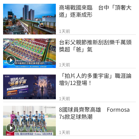
商場戰國來臨　台中「頂奢大
道」逐漸成形
1天前
台彩父親節推新刮刮樂千萬頭
獎超「爸」氣
1天前
「拍片人的多重宇宙」職涯論
壇9/12登場！
1天前
8國球員齊聚高雄　Formosa 
7s掀足球熱潮
1天前